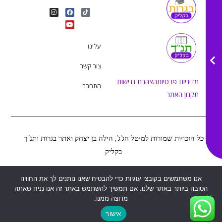
I
Y
F
T
n
o
a
i
s
u
c
k
t
e
t
t
a
b
u
o
g
o
b
k
r
o
e
עלינו
a
k
m
צור קשר
מדיניות פרטיות
הצהרת נגישות
התחבר
תקנון האתר
כל הזכויות שמורות למיטל חג’ג’, הילה בן יצחק ואתר בגרות ותנ”ך
בקליק
Web&MOR
2022
אנו משתמשים בקובצי עוגיות כדי להבטיח שאנו נותנים לך את החוויה
©
נבנה ע”י
הטובה ביותר באתר שלנו. אם תמשיך להשתמש באתר זה אנו נניח שאתה
מרוצה ממנו.
אישור