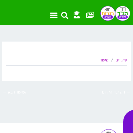
ילוג
תוכן
מאת
devmts
/
פברואר 8, 2022
שיעורים
שיעור
→
השיעור הקודם
השיעור הבא
←