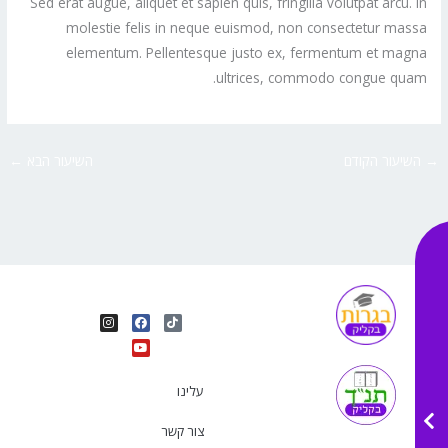
Sed erat augue, aliquet et sapien quis, fringilla volutpat arcu. In
molestie felis in neque euismod, non consectetur massa
elementum. Pellentesque justo ex, fermentum et magna
ultrices, commodo congue quam.
→
השיעור הקודם
השיעור הבא
←
I
Y
F
T
n
o
a
i
s
u
c
k
t
e
t
t
a
b
u
o
g
o
b
k
r
o
e
עלינו
a
k
m
צור קשר