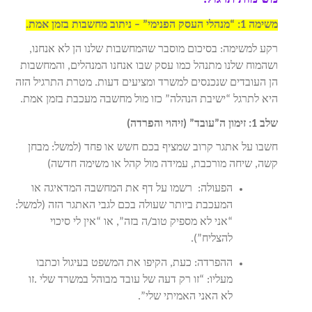
משימה 1: “מנהלי העסק הפנימי” – ניתוב מחשבות בזמן אמת.
רקע למשימה: בסיכום מוסבר שהמחשבות שלנו הן לא אנחנו,
ושהמוח שלנו מתנהל כמו עסק שבו אנחנו המנהלים, והמחשבות
הן העובדים שנכנסים למשרד ומציעים דעות. מטרת התרגיל הזה
היא לתרגל “ישיבת הנהלה” כזו מול מחשבה מעכבת בזמן אמת.
שלב 1: זימון ה”עובד” (זיהוי והפרדה)
חשבו על אתגר קרוב שמציף בכם חשש או פחד (למשל: מבחן
קשה, שיחה מורכבת, עמידה מול קהל או משימה חדשה)
הפעולה:
רשמו על דף את המחשבה המדאיגה או
המעכבת ביותר שעולה בכם לגבי האתגר הזה (למשל:
“אני לא מספיק טוב/ה בזה”, או “אין לי סיכוי
להצליח”)
.
ההפרדה:
כעת, הקיפו את המשפט בעיגול וכתבו
מעליו: “זו רק דעה של עובד מבוהל במשרד שלי
.
זו
לא האני האמיתי שלי”.