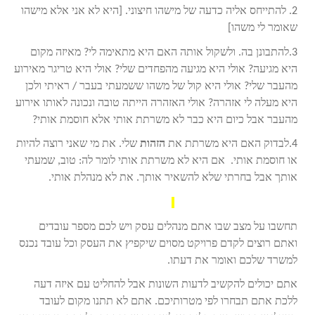
2. להתייחס אליה כדעה של מישהו חיצוני. [היא לא אני אלא מישהו
שאומר לי משהו]
3.להתבונן בה. ולשקול אותה האם היא מתאימה לי? מאיזה מקום
היא מגיעה? אולי היא מגיעה מהפחדים שלי? אולי היא טריגר מאירוע
מהעבר שלי? אולי היא קול של משהו ששמעתי בעבר / ראיתי ולכן
היא מעלה לי אזהרה? אולי האזהרה הייתה טובה ונכונה לאותו אירוע
מהעבר אבל כיום היא כבר לא משרתת אותי אלא חוסמת אותי?
4.לבדוק האם היא משרתת את
הזהות
שלי. את מי שאני רוצה להיות
או חוסמת אותי. אם היא לא משרתת אותי לומר לה: טוב, שמעתי
אותך אבל בחרתי שלא להשאיר אותך. את לא מנהלת אותי.
תחשבו על מצב שבו אתם מנהלים עסק ויש לכם מספר עובדים
ואתם רוצים לקדם פרויקט מסוים שיקפיץ את העסק וכל עובד נכנס
למשרד שלכם ואומר את דעתו.
אתם יכולים להקשיב לדעות השונות אבל להחליט עם איזה דעה
ללכת אתם תבחרו לפי מטרותיכם. אתם לא תתנו מקום לעובד