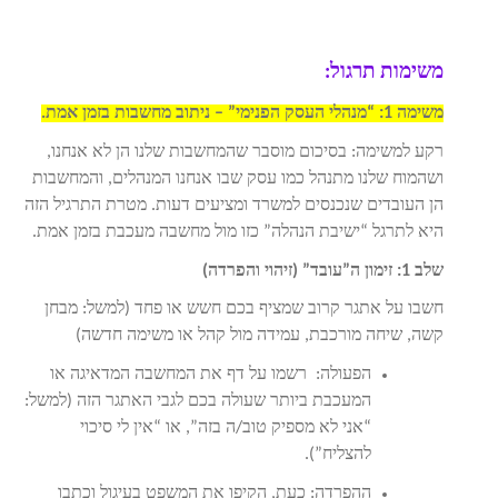
משימות תרגול:
משימה 1: “מנהלי העסק הפנימי” – ניתוב מחשבות בזמן אמת.
רקע למשימה: בסיכום מוסבר שהמחשבות שלנו הן לא אנחנו,
ושהמוח שלנו מתנהל כמו עסק שבו אנחנו המנהלים, והמחשבות
הן העובדים שנכנסים למשרד ומציעים דעות. מטרת התרגיל הזה
היא לתרגל “ישיבת הנהלה” כזו מול מחשבה מעכבת בזמן אמת.
שלב 1: זימון ה”עובד” (זיהוי והפרדה)
חשבו על אתגר קרוב שמציף בכם חשש או פחד (למשל: מבחן
קשה, שיחה מורכבת, עמידה מול קהל או משימה חדשה)
הפעולה:
רשמו על דף את המחשבה המדאיגה או
המעכבת ביותר שעולה בכם לגבי האתגר הזה (למשל:
“אני לא מספיק טוב/ה בזה”, או “אין לי סיכוי
להצליח”)
.
ההפרדה:
כעת, הקיפו את המשפט בעיגול וכתבו