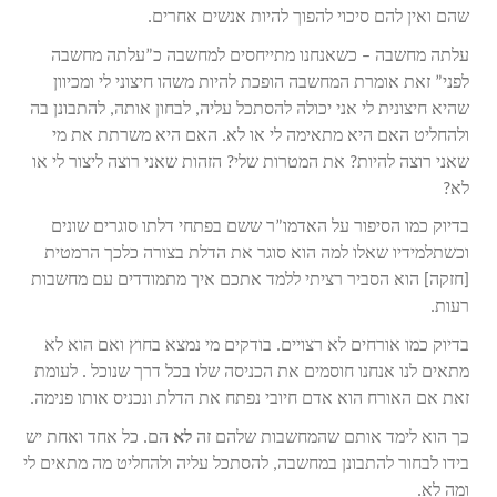
שהם ואין להם סיכוי להפוך להיות אנשים אחרים.
עלתה מחשבה – כשאנחנו מתייחסים למחשבה כ”עלתה מחשבה
לפני” זאת אומרת המחשבה הופכת להיות משהו חיצוני לי ומכיוון
שהיא חיצונית לי אני יכולה להסתכל עליה, לבחון אותה, להתבונן בה
ולהחליט האם היא מתאימה לי או לא. האם היא משרתת את מי
שאני רוצה להיות? את המטרות שלי? הזהות שאני רוצה ליצור לי או
לא?
בדיוק כמו הסיפור על האדמו”ר ששם בפתחי דלתו סוגרים שונים
וכשתלמידיו שאלו למה הוא סוגר את הדלת בצורה כלכך הרמטית
[חזקה] הוא הסביר רציתי ללמד אתכם איך מתמודדים עם מחשבות
רעות.
בדיוק כמו אורחים לא רצויים. בודקים מי נמצא בחוץ ואם הוא לא
מתאים לנו אנחנו חוסמים את הכניסה שלו בכל דרך שנוכל . לעומת
זאת אם האורח הוא אדם חיובי נפתח את הדלת ונכניס אותו פנימה.
כך הוא לימד אותם שהמחשבות שלהם זה
לא
הם. כל אחד ואחת יש
בידו לבחור להתבונן במחשבה, להסתכל עליה ולהחליט מה מתאים לי
ומה לא.