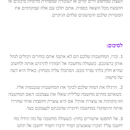
העצלן שמחפש חיים קלים או לעובדת שמפחדת מלקחת סיכונים או
חוששת מכל הוצאה כספית. אתם תלכו עם אלה שמקדמים את
המטרות שלכם והטיעונים שלהם הגיוניים.
לסיכום:
1. זכרו, המחשבות שלכם הם לא אתם! אתם בוחרים ויכולים לנהל
אותן כרצונכם. כשעולה מחשבה אל תמהרו להרגיש אותה ולחשוב
שהיא חלק בלתי נפרד מכם. הסתכלו עליה מבחוץ. כאילו היא דעה
של מישהו.
2. הרגילו את המוח שלכם לבקר את המחשבות שנכנסות אליו.
כשאתם מזהים מחשבה שלילית שאלו את עצמכם: האם המחשבה
הזו מקדמת או עוצרת אותי? אם היא עוצרת וחוסמת אותי שחררו
אותה והתמקדו במחשבה חיובית שהכנתם לעצמכם בצד.
3.
אל תחפשו אישורים בחוץ- כשעולה מחשבה של מה יגידו? מה
יחשבו עלי? תזכרו שאנשים תמיד ידברו ותמיד יחשבו אל תתנו