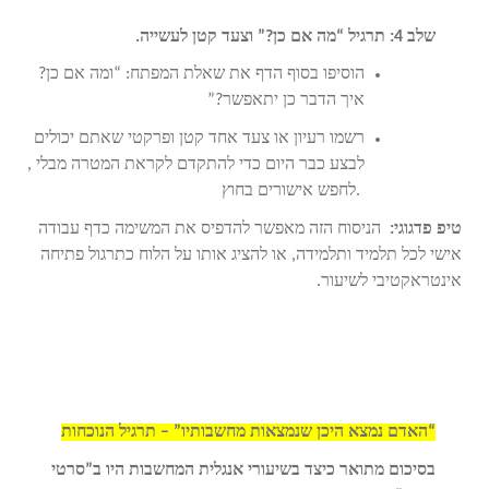
שלב 4: תרגיל “מה אם כן?” וצעד קטן לעשייה.
הוסיפו בסוף הדף את שאלת המפתח: “ומה אם כן?
איך הדבר כן יתאפשר?”
רשמו רעיון או צעד אחד קטן ופרקטי שאתם יכולים
לבצע כבר היום כדי להתקדם לקראת המטרה
, מבלי
לחפש אישורים בחוץ.
טיפ פדגוגי:
הניסוח הזה מאפשר להדפיס את המשימה כדף עבודה
אישי לכל תלמיד ותלמידה, או להציג אותו על הלוח כתרגול פתיחה
אינטראקטיבי לשיעור.
“האדם נמצא היכן שנמצאות מחשבותיו” – תרגיל הנוכחות
בסיכום מתואר כיצד בשיעורי אנגלית המחשבות היו ב”סרטי