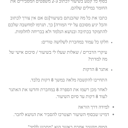
בסוף כל קטע בשיעור לכתוב 2-3 משפטים המסבירים את
החומר במילים שלהם.
כתבו את כל מה שהבנתם בשיעור[גם אם אין צורך לכתוב
והכל יגיע מסוכם על ידי המורה] כך, תגרמו למחשבה שלכם
להתמקד בכתיבה ובנושא הנלמד ולא בבריחה לחלומות.
חלקו כל עמוד במחברת לשלושה טורים:
עיקרי הדברים / שאלות שעלו לי בשיעור / סיכום אישי של
מה למדתי?
אתגר 8 הדקות
התחייבו להקשבה מלאה במשך 8 דקות בלבד.
לאחר מכן רשמו את הספרה 8 במחברת וחדשו את האתגר
לעוד 8 דקות עד סיום השיעור.
למידה דרך הוראה
דמיינו שבסוף השיעור תצטרכו להסביר את הנושא לחבר.
המוח מקשיב אחרת כאשר הוא “מתכונן ללמד”.