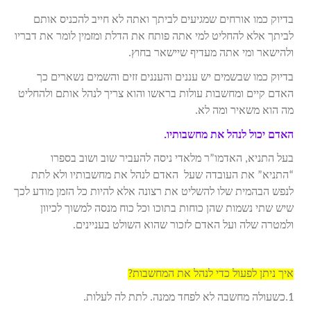
בדיוק כמו אורחים שמגיעים לביתך ואתה לא חייב להכניס אותם
לביתך אלא להחליט למי אתה פותח את הדלת ומזמין לומר את דבריו
ולהישאר ומי אתה מעדיף שיישאר בחוץ.
בדיוק כמו שבשמים יש עננים והעננים זזים והשמים נשארים כך
האדם קיים ומחשבות עולות בראשו והוא צריך לנהל אותם ולהחליט
מה הוא משאיר ומה לא.
האדם יכול לנהל את מחשבותיו.
בעל התניא, האדמו”ר מלאדי ניסה להעביר שוב ושוב בספרו
“התניא” את העובדה שעל האדם לנהל את מחשבותיו ולא לתת
לנפש הבהמית שלו להשליט את רצונה אלא להיות כל הזמן מודע לכך
שיש שתי נשמות שהן כוחות בתוכו וכל כוח מנסה למשוך לכיוון
ולמטרה שלה ועל האדם לזכור שהוא השולט בעניינים.
איך ניתן לפעול כדי לנהל את המחשבות?
1.כשעולה מחשבה לא לפחד ממנה. לתת לה לעלות.