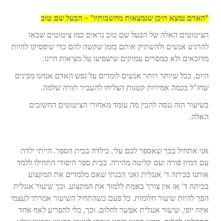
“האדם נמצא היכן שנמצאות מחשבותיו” – הבעל שם טוב
הציטוטים האלה של הבעל שם טוב נראים כמו ציטוטים שבאו
להרגיע אנשים ולהשתיק אותם בזמן שקשה להם כדי שיפסיקו להיות
מדוכאים ולא כמסרים עמוקים שישפיעו על מציאות חיינו.
היום, ככל שיותר ויותר אנשים לומדים על נפש האדם אנחנו מבינים
שחז”ל בכמה אמירות קטנות הצליחו להעביר תורה שלמה.
בשיעור הזה ננסה להבין מה עומד מאחורי הציטוטים החשובים
האלה.
אני אתחיל בכך שאספר לכם עלי, כילדה בבית הספר. הייתי ילדה
עם דמיון פורה ועם קליטה מהירה. בבית ספר היסודי התחילו ללמד
אותנו בכיתה ד’ אנגלית ואני הבנתי שאם מלמדים את המקצוע
בכיתה ד’ אז אין צורך באמת ללמוד את המקצוע. וכך שיעור אנגלית
הפך להיות שיעור חלומות. כל פעם כשהתחיל השיעור אמרתי לעצמי
איזה יופי, שיעור אנגלית אפשר לחלום. וכך, בלי להפריע לאף אחד