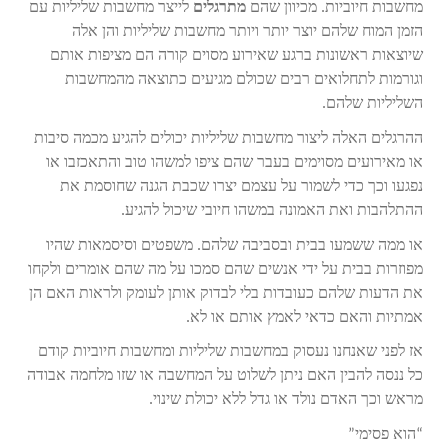
מחשבות חיוביות. מכיוון שהם
מתרגלים
לייצר מחשבות שליליות עם
הזמן המוח שלהם יוצר יותר ויותר מחשבות שליליות והן אלה
שיוצאות ראשונות ברגע שאירוע מסוים קורה הם מציפות אותם
וגורמות לתחלואים רבים שכולם מגיעים כתוצאה מהמחשבות
השליליות שלהם.
ההרגלים האלה ליצור מחשבות שליליות יכולים להגיע מכמה סיבות
או מאירועים מסוימים בעבר שהם ציפו למשהו טוב והתאכזבו או
נפגעו וכך כדי לשמור על עצמם יצרו שכבת הגנה שחוסמת את
ההתלהבות ואת האמונה במשהו חיובי שיכול להגיע.
או ממה ששמעו בבית ובסביבה שלהם. משפטים וסיסמאות שהיו
מפוזרות בבית על ידי אנשים שהם סמכו על מה שהם אומרים ולקחו
את הדעות שלהם כעובדות בלי לבדוק אותן לעומק ולראות האם הן
אמתיות והאם כדאי לאמץ אותם או לא.
אז לפני שאנחנו נעסוק במחשבות שליליות ומחשבות חיוביות קודם
כל ננסה להבין האם ניתן לשלוט על המחשבה או שזו מלחמה אבודה
מראש וכך האדם נולד או גדל ללא יכולת שינוי.
“הוא פסימי”