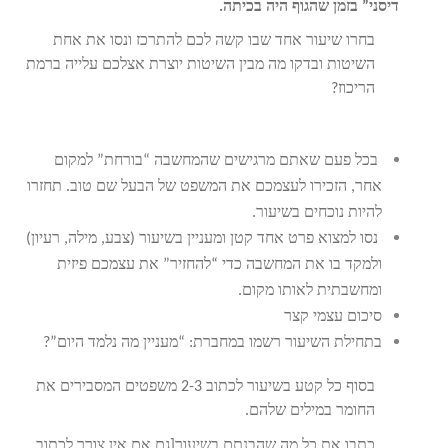
דיסני” בזמן שהגוף היה בכיתה
.
בחרו שיעור אחד שבו קשה לכם להתרכז ונסו את אחת
השיטות ובדקו מה מבין השיטות יוצרת אצלכם עלייה ברמת
הריכוז?
בכל פעם שאתם מרגישים שהמחשבה “בורחת” למקום
אחר, הזכירו לעצמכם את המשפט של הבעל שם טוב. תחזרו
להיות נוכחים בשיעור.
נסו למצוא פרט אחד קטן ומעניין בשיעור (צבע, מילה, רעיון)
ולמקד בו את המחשבה כדי “להחזיר” את עצמכם פיזית
ומחשבתית לאותו מקום.
סיכום עצמי קצר
בתחילת השיעור רשמו במחברת: “מעניין מה נלמד היום”?
בסוף כל קטע בשיעור לכתוב 2-3 משפטים המסבירים את
החומר במילים שלהם.
כתבו את כל מה שהבנתם בשיעור[גם אם אין צורך לכתוב