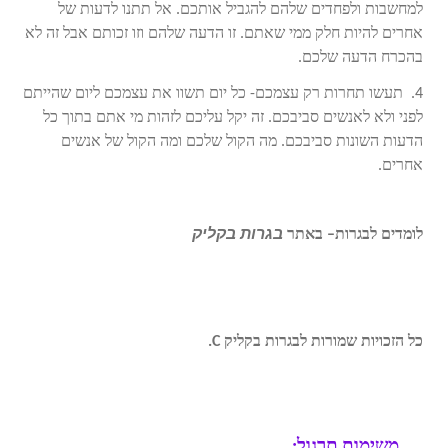
למחשבות ולפחדים שלהם להגביל אותכם. אל תתנו לדעות של
אחרים להיות חלק ממי שאתם. זו הדעה שלהם וזו זכותם אבל זה לא
בהכרח הדעה שלכם.
4.
תעשו תחרות רק עצמכם- כל יום תשוו את עצמכם ליום שהייתם
לפני ולא לאנשים סביבכם
.
זה יקל עליכם לזהות מי אתם בתוך כל
הדעות השונות סביבכם. מה הקול שלכם ומה הקול של אנשים
אחרים.
לומדים לבגרות– באתר
בגרות בקליק
.
מוטיבציה, זימון,
העצמה אישית, רוחניות, חסידות, זימון מציאות, כח
המחשבה, הצלחה, עושר וממון, איך להיות עשיר, איך
להצליח
כל הזכויות שמורות לבגרות בקליק
C.
משימות תרגול: