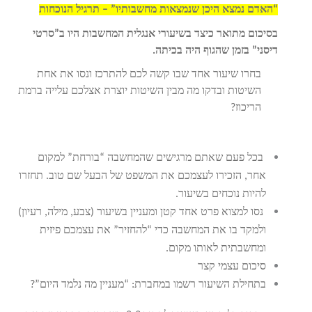
“האדם נמצא היכן שנמצאות מחשבותיו” – תרגיל הנוכחות
בסיכום מתואר כיצד בשיעורי אנגלית המחשבות היו ב”סרטי
דיסני” בזמן שהגוף היה בכיתה
.
בחרו שיעור אחד שבו קשה לכם להתרכז ונסו את אחת
השיטות ובדקו מה מבין השיטות יוצרת אצלכם עלייה ברמת
הריכוז?
בכל פעם שאתם מרגישים שהמחשבה “בורחת” למקום
אחר, הזכירו לעצמכם את המשפט של הבעל שם טוב. תחזרו
להיות נוכחים בשיעור.
נסו למצוא פרט אחד קטן ומעניין בשיעור (צבע, מילה, רעיון)
ולמקד בו את המחשבה כדי “להחזיר” את עצמכם פיזית
ומחשבתית לאותו מקום.
סיכום עצמי קצר
בתחילת השיעור רשמו במחברת: “מעניין מה נלמד היום”?