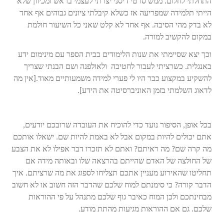
התחלתי לחלום. ממש סרטי דיסני יצרתי לעצמי בראש ומכיוון שלא
הייתי תלמידה שמפריעה אז כשלא קיבלתי ציונים גבוהים אף אחד
לא בדק מהי הסיבה. אף אחד לא קלט שאני כל השיעור חולמת
במקום להקשיב למורה.
וכך יצא שסיימתי את שנות הלימודים בבית הספר עם מינימום ידע
באנגלית. כשרציתי לעבור לחטיבה ולאולפנה ושם הבנתי שצריך
להשקיע במקצוע כבר היו לי פערי למידה משמעותיים מאוד.[אין מה
לדאוג השלמתי בזמן האוניברסיטה את הידע].
בכל אופן, הסיפור נועד כדי להוכיח את העובדה שרובכם יודעים,
אתם יכולים להיות במקום אבל לא באמת להיות שם. ישאלו אותכם
מה קרה שם? מה ראיתם? ואתם לא תזכרו דבר אפילו לא את הצבע
של החולצה של האדם שהייתם בהרצאה שלו ובאותה מידה אם
תחליטו שהאירוע מעניין אתכם תצליחו לספוג את מה שרציתם. איך
הדבר קורה? כי סימנתם למוח שלכם שהדבר הזה חשוב או לא חשוב
מבחינתכם ולכן המוח כאיבר גוף שלכם מתנהל על פי ההוראות
שלכם. גם אם ההוראות מגיעות מהתת מודע.