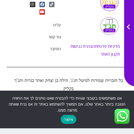
I
Y
F
T
n
o
a
i
s
u
c
k
t
e
t
t
a
b
u
o
g
o
b
k
r
o
e
עלינו
a
k
m
צור קשר
מדיניות פרטיות
הצהרת נגישות
התחבר
תקנון האתר
כל הזכויות שמורות למיטל חג’ג’, הילה בן יצחק ואתר בגרות ותנ”ך
בקליק
אנו משתמשים בקובצי עוגיות כדי להבטיח שאנו נותנים לך את החוויה
הטובה ביותר באתר שלנו. אם תמשיך להשתמש באתר זה אנו נניח שאתה
Web&MOR
2022
©
נבנה ע”י
מרוצה ממנו.
אישור