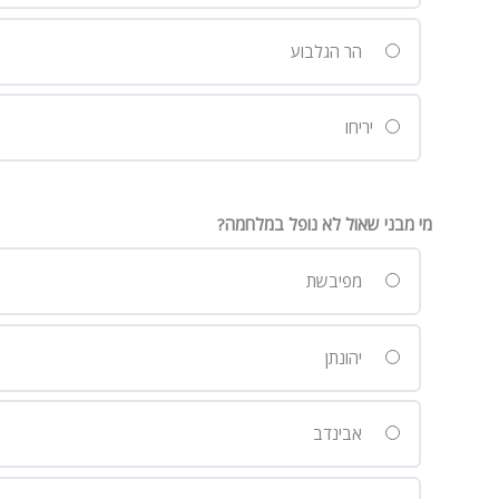
הר הגלבוע
יריחו
מי מבני שאול לא נופל במלחמה?
מפיבשת
יהונתן
אבינדב