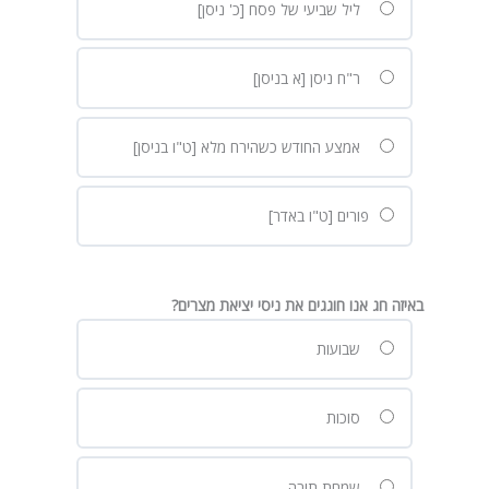
ליל שביעי של פסח [כ' ניסן]
ר"ח ניסן [א בניסן]
אמצע החודש כשהירח מלא [ט"ו בניסן]
פורים [ט"ו באדר]
באיזה חג אנו חוגגים את ניסי יציאת מצרים?
שבועות
סוכות
שמחת תורה