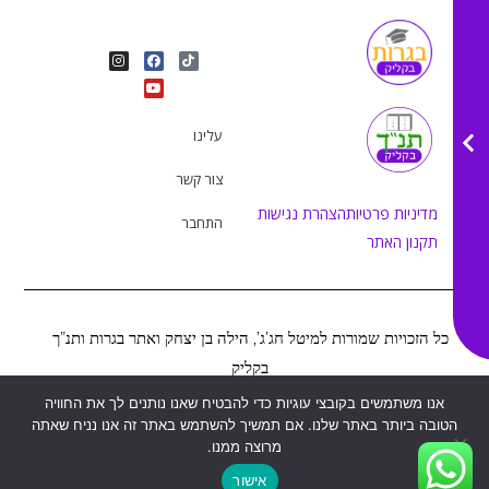
I
Y
F
T
n
o
a
i
s
u
c
k
t
e
t
t
a
b
u
o
g
o
b
k
r
o
e
עלינו
a
k
m
צור קשר
מדיניות פרטיות
הצהרת נגישות
התחבר
תקנון האתר
כל הזכויות שמורות למיטל חג’ג’, הילה בן יצחק ואתר בגרות ותנ”ך
בקליק
אנו משתמשים בקובצי עוגיות כדי להבטיח שאנו נותנים לך את החוויה
הטובה ביותר באתר שלנו. אם תמשיך להשתמש באתר זה אנו נניח שאתה
Web&MOR
2022
©
נבנה ע”י
מרוצה ממנו.
אישור