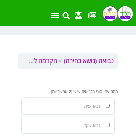
ילוג
תוכן
נבואה (נושא בחירה)
הקדמה לנבואה
נבואה
מהם שני סוגי הנביאים שיש [2 אפשרויות]
נביא אמת
נביא שקר