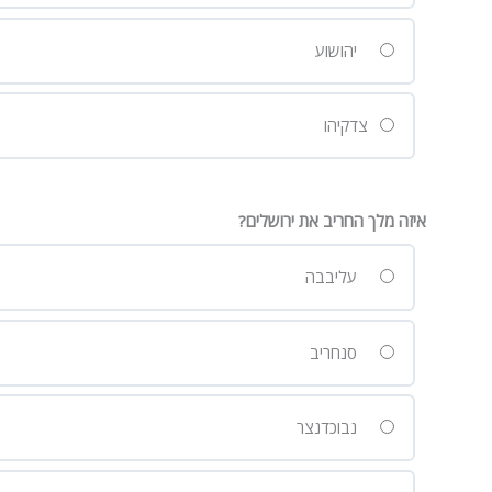
יהושוע
צדקיהו
איזה מלך החריב את ירושלים?
עליבבה
סנחריב
נבוכדנצר