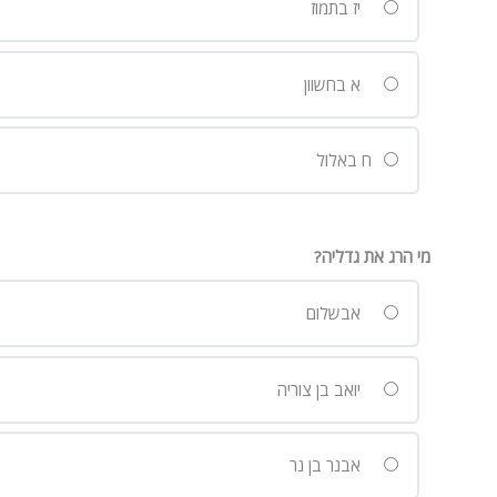
יז בתמוז
א בחשוון
ח באלול
מי הרג את גדליה?
אבשלום
יואב בן צוריה
אבנר בן נר