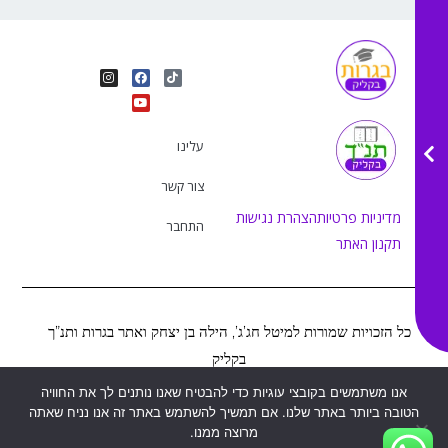
I
Y
F
T
n
o
a
i
s
u
c
k
t
e
t
t
a
b
u
o
g
o
b
k
r
o
e
עלינו
a
k
m
צור קשר
מדיניות פרטיות
הצהרת נגישות
התחבר
תקנון האתר
כל הזכויות שמורות למיטל חג’ג’, הילה בן יצחק ואתר בגרות ותנ”ך
בקליק
אנו משתמשים בקובצי עוגיות כדי להבטיח שאנו נותנים לך את החוויה
הטובה ביותר באתר שלנו. אם תמשיך להשתמש באתר זה אנו נניח שאתה
Web&MOR
2022
©
נבנה ע”י
מרוצה ממנו.