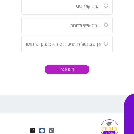
גמול קולקטיבי
גמול אישי ולדורות
אין שום גמול מוותרים לו כי הוא מתחנן על נפשו
I
Y
F
T
n
o
a
i