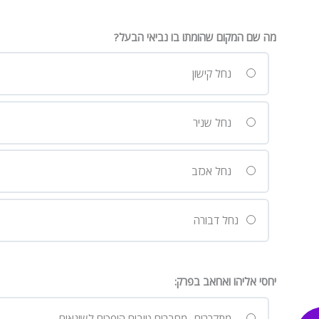
מה שם המקום שהומתו בו נביאי הבעל?
נחל קישון
נחל שניר
נחל אכזב
נחל דבורה
יחסי אליהו ואחאב בפרק:
מתקררים- מחברים טובים הופכים לשונאים.