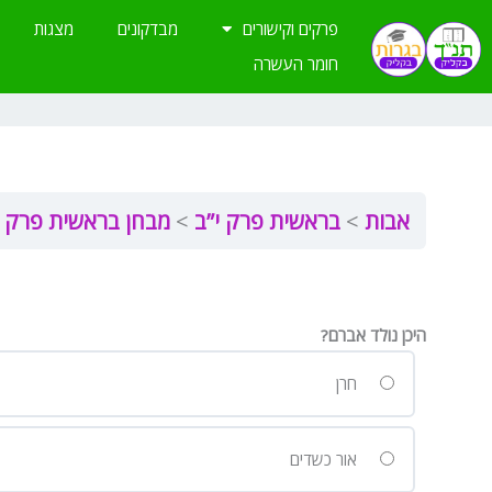
ילוג
פרקים וקישורים
מבדקונים
מצגות
תוכן
חומר העשרה
אבות
בראשית פרק י”ב
מבחן בראשית פרק י
היכן נולד אברם?
חרן
אור כשדים