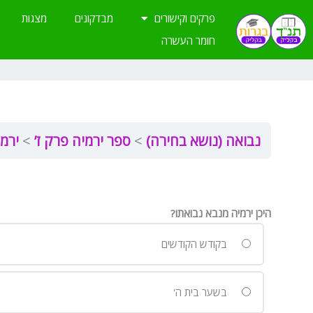
ילוג
פרקים וקישורים
מבדקונים
מצגות
תוכן
חומר העשרה
נבואה (נושא בחירה)
ספר ירמיה פרק ז’
ירמי
היכן ירמיה מנבא נבואתו?
בקודש הקודשים
בשער בית ה'