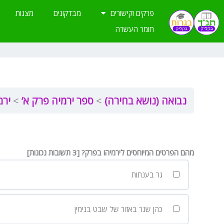
ילוג
פרקים וקישורים
מבדקונים
מצגות
תוכן
חומר העשרה
נבואה (נושא בחירה)
ספר ירמיה פרק א’
ירמ
מהם הפרטים המיוחסים לירמיהו בפרק? [3 תשובות נכונות]
גר בענתות
כהן שגר באזור של שבט בנימין