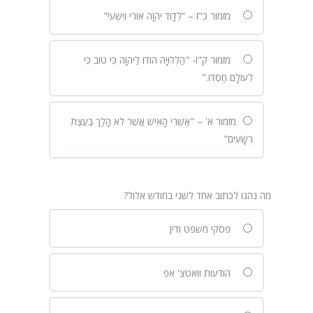
מזמור כ"ז – “לְדָוִד יְהוָה אוֹרִי וְיִשְׁעִי”
מזמור ק"ו- "הַלְלוּיָהּ הוֹדוּ לַיהוָה כִּי טוֹב כִּי
לְעוֹלָם חַסְדּוֹ."
מזמור א' – "אַשְׁרֵי הָאִישׁ אֲשֶׁר לֹא הָלַךְ בַּעֲצַת
רְשָׁעִים"
מה נהגו לכתוב אחד לשני בחודש אלול?
פסקי משפט ודין
הודעות וואטצ' אפ