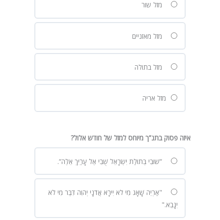
מזל שור
מזל מאזניים
מזל בתולה
מזל אריה
איזה פסוק בתנ”ך מיוחס למזל של חודש אלול?
“שׁוּבִי בְּתוּלַת יִשְׂרָאֵל שֻׁבִי אֶל עָרַיִךְ אֵלֶּה“.
"אַרְיֵה שָׁאָג מִי לֹא יִירָא אֲדֹנָי יְהוִה דִּבֶּר מִי לֹא
יִנָּבֵא."