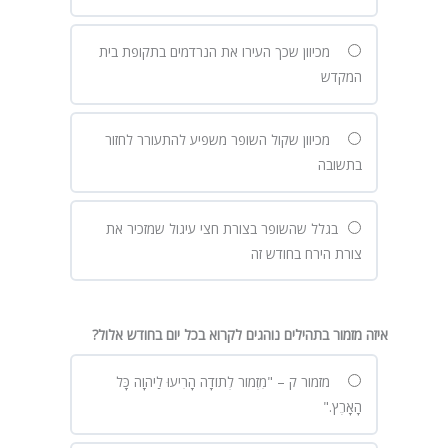
מכיוון שכך העירו את הנרדמים בתקופת בית
המקדש
מכיוון שקול השופר משפיע להתעורר לחזור
בתשובה
בגלל שהשופר בצורת חצי עיגול שמזכיר את
צורת הירח בחודש זה
איזה מזמור בתהילים נוהגים לקרוא בכל יום בחודש אלול?
מזמור ק – "מִזְמוֹר לְתוֹדָה הָרִיעוּ לַיהוָה כָּל
הָאָרֶץ."