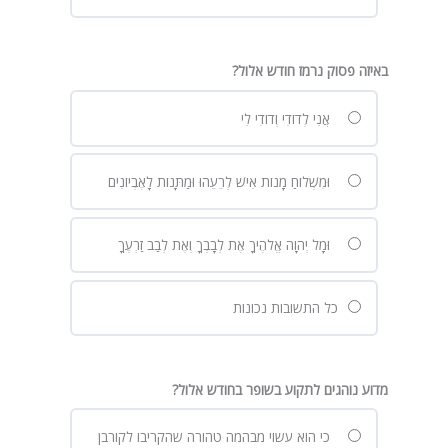
באיזה פסוק נרמז חודש אלול?
אֲנִי לְדוֹדִי וְדוֹדִי לִי
וּמִשְׁלוֹחַ מָנוֹת אִישׁ לְרֵעֵהוּ וּמַתָּנוֹת לָאֶבְיוֹנִים
וּמָל יְהוָה אֱלֹהֶיךָ אֶת לְבָבְךָ וְאֶת לְבַב זַרְעֶךָ
כל התשובות נכונות
מדוע נוהגים לתקוע בשופר בחודש אלול?
כי הוא עשוי מבהמה טהורה שהקריבו לקורבן