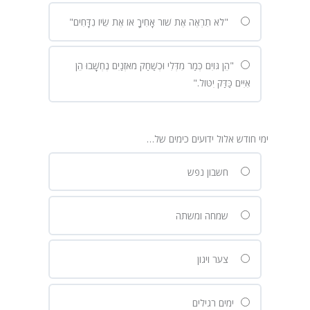
"לֹא תִרְאֶה אֶת שׁוֹר אָחִיךָ אוֹ אֶת שֵׂיוֹ נִדָּחִים"
"הֵן גּוֹיִם כְּמַר מִדְּלִי וּכְשַׁחַק מֹאזְנַיִם נֶחְשָׁבוּ הֵן
אִיִּים כַּדַּק יִטּוֹל."
ימי חודש אלול ידועים כימים של…
חשבון נפש
שמחה ומשתה
צער ויגון
ימים רגילים