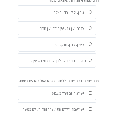
מהם שמות 4 הנהרות שיוצאים מעדן?
גיחון, יבוק, ירדן, האלה
כנרת, עין גדי, עין בוקק, עין חרוב
פישון, גיחון, חדקל, פרת.
נחל הקיבוצים, עין לבן, עינות תלם,, עין כרם.
מהם שני הדברים שניתן ללמוד ממעשי האל בשבעת הימים?
יש לנוח יום אחד בשבוע
יש לעבוד ולקדם את עצמך ואת העולם במשך