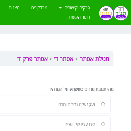
ילוג
פרקים וקישורים
מבדקונים
מצגות
תוכן
חומר העשרה
מגילת אסתר
אסתר ד’
אסתר פרק ד’
מהי תגובת מרדכי כששמע על הגזרה?
זעק זעקה גדולה ומרה
שם עליו שק ואפר