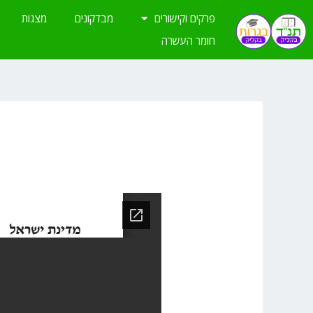
ילוג
פרקים וקישורים
מבדקונים
מצגות
תוכן
חומר העשרה
מאת
devmts
/
אפריל 26, 2022