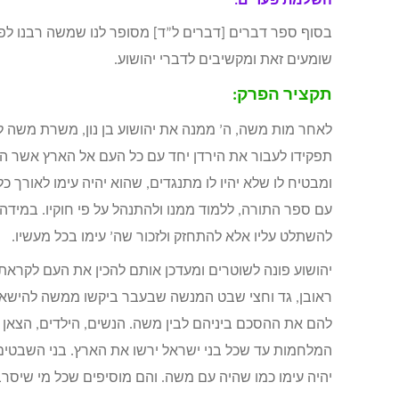
השלמת פערים:
בסוף ספר דברים [דברים ל”ד] מסופר לנו שמשה רבנו לפני
שומעים זאת ומקשיבים לדברי יהושוע.
תקציר הפרק:
לאחר מות משה, ה’ ממנה את יהושוע בן נון, משרת משה ל
תפקידו לעבור את הירדן יחד עם כל העם אל הארץ אשר הב
ומבטיח לו שלא יהיו לו מתנגדים, שהוא יהיה עימו לאורך כל 
עם ספר התורה, ללמוד ממנו ולהתנהל על פי חוקיו. במידה 
להשתלט עליו אלא להתחזק ולזכור שה’ עימו בכל מעשיו.
יהושוע פונה לשוטרים ומעדכן אותם להכין את העם לקראת
ראובן, גד וחצי שבט המנשה שבעבר ביקשו ממשה להישאר 
להם את ההסכם ביניהם לבין משה. הנשים, הילדים, הצאן ו
המלחמות עד שכל בני ישראל ירשו את הארץ. בני השבטים ה
יהיה עימו כמו שהיה עם משה. והם מוסיפים שכל מי שיסרב 