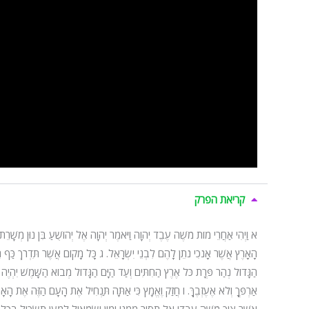
קריאת הפרק
א
וַיְהִי אַחֲרֵי מוֹת מֹשֶׁה עֶבֶד יְהוָה וַיֹּאמֶר יְהוָה אֶל יְהוֹשֻׁעַ בִּן נוּן מְשָׁ
הָאָרֶץ אֲשֶׁר אָנֹכִי נֹתֵן לָהֶם לִבְנֵי יִשְׂרָאֵל.
ג
כָּל מָקוֹם אֲשֶׁר תִּדְרֹךְ כַּף רַ
הַגָּדוֹל נְהַר פְּרָת כֹּל אֶרֶץ הַחִתִּים וְעַד הַיָּם הַגָּדוֹל מְבוֹא הַשָּׁמֶשׁ יִהְיֶה 
אַרְפְּךָ וְלֹא אֶעֶזְבֶךָּ.
ו
חֲזַק וֶאֱמָץ כִּי אַתָּה תַּנְחִיל אֶת הָעָם הַזֶּה אֶת הָאָ