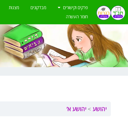
ילוג
פרקים וקישורים
מבדקונים
מצגות
תוכן
חומר העשרה
יהושע
יהושע א’