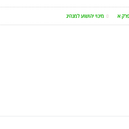
רק א
מינוי יהושוע למנהיג