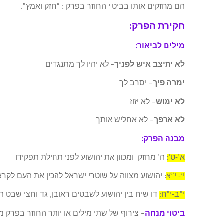
הם מחזקים אותו בביטוי החוזר בפרק : “חזק ואמץ”.
חקירת הפרק:
מילים לביאור:
לא יתיצב איש לפניך
– לא יהיו לך מתנגדים
ימרה פיך
– יסרב לך
לא ימוש
– לא יזוז
לא ארפך
– לא אחליש אותך
מבנה הפרק:
א’-ט’:
ה’ מחזק ומכוון את יהושוע לפני תחילת תפקידו
י’- י”א
: יהושוע מצווה על שוטרי ישראל להכין את העם לקר
י”ב-י”ח:
דו שיח בין יהושוע לשבטים ראובן, גד וחצי שבט 
ביטוי מנחה
– צירוף של שתי מילים או יותר החוזר בפרק