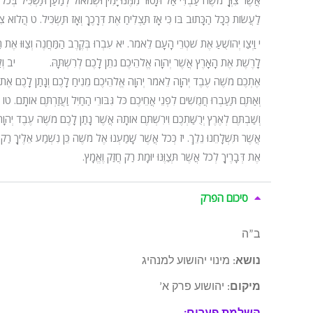
אֲשֶׁר צִוְּךָ מֹשֶׁה עַבְדִּי אַל תָּסוּר מִמֶּנּוּ יָמִין וּשְׂמֹאול לְמַעַן תַּשְׂכִּיל בְּכֹל
לַעֲשׂוֹת כְּכָל הַכָּתוּב בּוֹ כִּי אָז תַּצְלִיחַ אֶת דְּרָכֶךָ וְאָז תַּשְׂכִּיל.
ט
הֲלוֹא צִוִ
י
וַיְצַו יְהוֹשֻׁעַ אֶת שֹׁטְרֵי הָעָם לֵאמֹר.
יא
עִבְרוּ בְּקֶרֶב הַמַּחֲנֶה וְצַוּוּ אֶת
לָרֶשֶׁת אֶת הָאָרֶץ אֲשֶׁר יְהוָה אֱלֹהֵיכֶם נֹתֵן לָכֶם לְרִשְׁתָּהּ.
יב
וְ
אֶתְכֶם מֹשֶׁה עֶבֶד יְהוָה לֵאמֹר יְהוָה אֱלֹהֵיכֶם מֵנִיחַ לָכֶם וְנָתַן לָכֶם אֶת
וְאַתֶּם תַּעַבְרוּ חֲמֻשִׁים לִפְנֵי אֲחֵיכֶם כֹּל גִּבּוֹרֵי הַחַיִל וַעֲזַרְתֶּם אוֹתָם.
טו
וְשַׁבְתֶּם לְאֶרֶץ יְרֻשַּׁתְכֶם וִירִשְׁתֶּם אוֹתָהּ אֲשֶׁר נָתַן לָכֶם מֹשֶׁה עֶבֶד יְהוָה 
אֲשֶׁר תִּשְׁלָחֵנוּ נֵלֵךְ.
יז
כְּכֹל אֲשֶׁר שָׁמַעְנוּ אֶל מֹשֶׁה כֵּן נִשְׁמַע אֵלֶיךָ רַק 
אֶת דְּבָרֶיךָ לְכֹל אֲשֶׁר תְּצַוֶּנּוּ יוּמָת רַק חֲזַק וֶאֱמָץ.
סיכום הפרק
ב”ה
נושא
: מינוי יהושוע למנהיג
מיקום
: יהושוע פרק א’