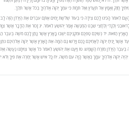
 אֲשֶׁר תֵּלֵךְ.
ח
לֹא יָמוּשׁ סֵפֶר הַתּוֹרָה הַזֶּה מִפִּיךָ וְהָגִיתָ בּוֹ יוֹמָם וָלַיְלָה לְמַעַן תִּשְׁמֹר
ּיתִיךָ חֲזַק וֶאֱמָץ אַל תַּעֲרֹץ וְאַל תֵּחָת כִּי עִמְּךָ יְהוָה אֱלֹהֶיךָ בְּכֹל אֲשֶׁר תֵּלֵךְ.
 הָעָם לֵאמֹר הָכִינוּ לָכֶם צֵידָה כִּי בְּעוֹד שְׁלֹשֶׁת יָמִים אַתֶּם עֹבְרִים אֶת הַיַּרְדֵּן הַזֶּה לָבו
לָראוּבֵנִי וְלַגָּדִי וְלַחֲצִי שֵׁבֶט הַמְנַשֶּׁה אָמַר יְהוֹשֻׁעַ לֵאמֹר.
יג
זָכוֹר אֶת הַדָּבָר אֲשֶׁר צִוָּה
 הָאָרֶץ הַזֹּאת.
יד
נְשֵׁיכֶם טַפְּכֶם וּמִקְנֵיכֶם יֵשְׁבוּ בָּאָרֶץ אֲשֶׁר נָתַן לָכֶם מֹשֶׁה בְּעֵבֶר הַיַּר
עַד אֲשֶׁר יָנִיחַ יְהוָה לַאֲחֵיכֶם כָּכֶם וְיָרְשׁוּ גַם הֵמָּה אֶת הָאָרֶץ אֲשֶׁר יְהוָה אֱלֹהֵיכֶם נֹתֵן
בְּעֵבֶר הַיַּרְדֵּן מִזְרַח הַשָּׁמֶשׁ.
טז
וַיַּעֲנוּ אֶת יְהוֹשֻׁעַ לֵאמֹר כֹּל אֲשֶׁר צִוִּיתָנוּ נַעֲשֶׂה וְאֶל
יִהְיֶה יְהוָה אֱלֹהֶיךָ עִמָּךְ כַּאֲשֶׁר הָיָה עִם מֹשֶׁה.
יח
כָּל אִישׁ אֲשֶׁר יַמְרֶה אֶת פִּיךָ וְלֹא יִ