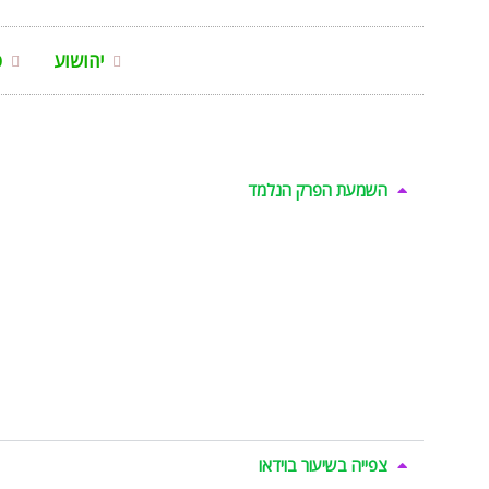
יהושוע
פ
השמעת הפרק הנלמד
צפייה בשיעור בוידאו