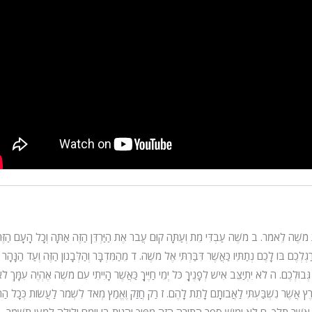
רֵת מֹשֶׁה לֵאמֹר.
ב
מֹשֶׁה עַבְדִּי מֵת וְעַתָּה קוּם עֲבֹר אֶת הַיַּרְדֵּן הַזֶּה אַתָּה וְכָל הָעָם הַזֶ
גְלְכֶם בּוֹ לָכֶם נְתַתִּיו כַּאֲשֶׁר דִּבַּרְתִּי אֶל מֹשֶׁה.
ד
מֵהַמִּדְבָּר וְהַלְּבָנוֹן הַזֶּה וְעַד הַנָּהָר
גְּבוּלְכֶם.
ה
לֹא יִתְיַצֵּב אִישׁ לְפָנֶיךָ כֹּל יְמֵי חַיֶּיךָ כַּאֲשֶׁר הָיִיתִי עִם מֹשֶׁה אֶהְיֶה עִמָּךְ לֹ
רֶץ אֲשֶׁר נִשְׁבַּעְתִּי לַאֲבוֹתָם לָתֵת לָהֶם.
ז
רַק חֲזַק וֶאֱמַץ מְאֹד לִשְׁמֹר לַעֲשׂוֹת כְּכָל הַתּ