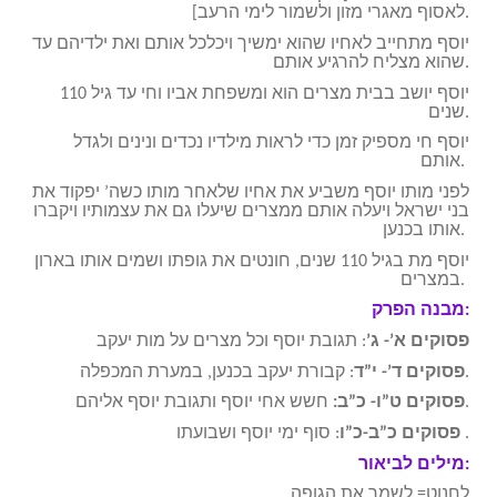
לאסוף מאגרי מזון ולשמור לימי הרעב].
יוסף מתחייב לאחיו שהוא ימשיך ויכלכל אותם ואת ילדיהם עד
שהוא מצליח להרגיע אותם.
יוסף יושב בבית מצרים הוא ומשפחת אביו וחי עד גיל 110
שנים.
יוסף חי מספיק זמן כדי לראות מילדיו נכדים ונינים ולגדל
אותם.
לפני מותו יוסף משביע את אחיו שלאחר מותו כשה’ יפקוד את
בני ישראל ויעלה אותם ממצרים שיעלו גם את עצמותיו ויקברו
אותו בכנען.
יוסף מת בגיל 110 שנים, חונטים את גופתו ושמים אותו בארון
במצרים.
מבנה הפרק:
פסוקים א’- ג’
: תגובת יוסף וכל מצרים על מות יעקב
: קבורת יעקב בכנען, במערת המכפלה.
פסוקים ד’- י”ד
חשש אחי יוסף ותגובת יוסף אליהם.
פסוקים ט”ו- כ”ב:
: סוף ימי יוסף ושבועתו .
פסוקים כ”ב-כ”ו
מילים לביאור:
לחנוט= לשמר את הגופה