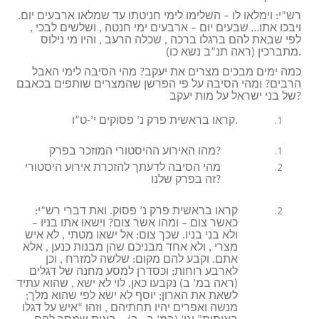
רש”י: וימלאו לו – השלימו לימי חניטתו עד שמלאו ארבעים יום.
ויבכו אתו… שבעים יום – ארבעים ימי חנטה , ושלשים לבכי ,
לפי שבאת להם ברגלו ברכה , שכלה הרעב , והיו מי נילוס
מתברכין (ראה תנ”ב נשא כו).
כמה ימים מבכים מצרים את יעקב? מהי הסיבה לימי האבל
הרבים? ומהי הסיבה על פי הפרשן שהמצרים שותפים בכאבם
של בני ישראל על מות יעקב?
קראו בראשית פרק נ’ פסוקים י’-ט”ו.
מהו האירוע ההיסטורי המוזכר בפרק?
מהי הסיבה לדעתך להזכרת אירוע היסטורי
זה בפרק שלנו?
קראו בראשית פרק נ’ פסוק. ואת דברי רש”י:
כאשר צום – ומהו אשר צום? וישאו אתו בניו –
ולא בני בניו. שכך צום: אל ישאו מטתי , לא איש
מצרי , ולא אחד מבניכם שהן מבנות כנען , אלא
אתם. וקבע להם מקום: שלשה למזרח , וכן
לארבע רוחות; וכסדרן למסע מחנה של דגלים
(ראה במ’ ב) נקבעו כאן. לוי לא ישא , שהוא עתיד
לשאת את הארון; יוסף לא ישא לפי שהוא מלך;
מנשה ואפרים יהיו תחתיהם , וזהו “איש על דגלו