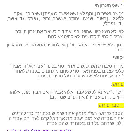
נושאי הארון היו:
מנשה ואפרים [יוסף לא נשא אישה כנענית] ושאר בני יעקב
ללא לוי. [ראובן, שמעון, יהודה, יששכר, זבולון, נפתלי, גד, אשר,
דן, נפתלי].
לוי- לא נשא כיוון שהוא ובניו עתידים לשאת את ארון ה’ ולכן
צריכים להיות קדושים ולא להיטמא למת.
יוסף- לא יישא כי הוא מלך ולכן אין להוריד ממעמדו שיישא ארון
מת.
קושי:
מהי הסיבה שמשתמשים אחי יוסף בכינוי “עבדי אלוהי אביך”
כלפי עצמם בפניה אל יוסף כשהם מתחננים בפניו שלאחר
מות אביהם לא יעניש אותם על מכירתו בעבר?
פירוש
:
רש”י: “שא נא לפשע עבדי אלהי אביך – אם אביך מת , אלוהו
קיים , והם עבדיו (ראה תנ”ב שמות ב)”.
הסבר פירוש:
הסבר פירוש: רש”י מנמק את השימוש בכינוי זה כדי להדגיש
את העובדה שאומנם יעקב מת אך האל קיים לעד והם עבדי ה’
לכן שירחם עליהם בזכות זה שהם עבדיו.