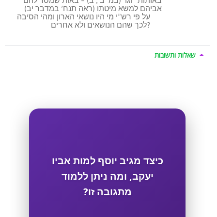
באותות” וגו’ (במ’ ב , ב) – באות שמסר להם
אביהם למשא מיטתו (ראה תנח’ במדבר יב)
על פי רש”י מי היו נושאי הארון ומהי הסיבה
לכך שהם הנושאים ולא אחרים?
שאלות ותשובות