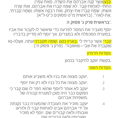
כְּנָעַן:
אֲשֶׁר קָנָה אַבְרָהָם אֶת-הַשָּׂדֶה, מֵאֵת עֶפְרֹן
הַחִתִּי–לַאֲחֻזַּת-קָבֶר. לא שָׁמָּה קָבְרוּ אֶת-אַבְרָהָם, וְאֵת שָׂרָה
אִשְׁתּוֹ, שָׁמָּה קָבְרוּ אֶת-יִצְחָק, וְאֵת רִבְקָה אִשְׁתּוֹ; וְשָׁמָּה קָבַרְתִּי,
אֶת-לֵאָה”. [בראשית מ”ט פסוקים כ”ט-ל”א].
בראשית פרק נ’ פסוק ה’.
יוסף מעביר את המסר לפרעה כדי שיאשר לו לקבור את אביו
במערת המכפלה ולא במצרים. אך יוסף לא מדייק בדבריו.
ְקִבְרִי
אֲשֶׁר כָּרִיתִי לִי
בְּאֶרֶץ כְּנַעַן,
שָׁמָּה תִּקְבְּרֵנִי;
וְעַתָּה, אֶעֱלֶה-נָּא
וְאֶקְבְּרָה אֶת-אָבִי—וְאָשׁוּבָה”. [פרק נ’ פסוק ה’]
נקודות הדמיון:
בקשת יעקב להיקבר בכנען.
נקודות השוני:
יעקב מצווה את בניו ולא משביע אותם.
יעקב מצווה את כל בניו ולא רק את יוסף.
יעקב לא אומר ליוסף שהוא חפר לו שם קבר כי
המקום כבר היה מוכן למטרת קבורה של
משפחת אברהם.
יעקב מזכיר את העובדה שהמערה כבר נקנתה
על ידי אברהם אבינו לאחוזת קבר לו ולזרעו
ואבותיו ולאה קבורים שם. יוסף לא מזכיר
שאבותיו ולאה קבורים שם.