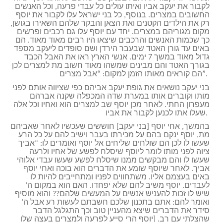
לקבור את יעקב אביו ואיתו עולים כל עבדי פרעה, וכל האנשים
החשובים במצרים. בנוסף, כל בני ישראל עלו לקבור את יוסף
רק את הילדים הקטנים ואת הצאן והבקר שלהם השאירו בגושן,
מקום מגוריהם במצרים. יחד עם יוסף עלו גם רכבים ופרשים
כך שכמות האנשים והרכבים שיצאו היו רבים מאוד מאוד. הם
באים עד גורן האטד שבעבר הירדן ושם סופדים ליעקב מספד
גדול מאוד במשך 7 ימים. אנשי הארץ ראו את האבל הכבד
בגורך האטד והם מבינים שמשהו מאוד חשוב מת למצרים לכן
הם קוראים מאותו הזמן למקום: “אבל מצרים”.
בני יעקב נושאים את גופת יעקב אביהם כפי שציווה אותם לפני
מותו וקוברים אותו במערת שדה המכפלה שקנה אברהם
מעפרון החתי. לאחר מכן יוסף שב למצרים הוא ואחיו וכל אלה
שעלו אתו לכנען לקבור את אביו.
בהמשך, אחי יוסף [בני יעקב] חוששים שעכשיו לאחר שאביהם
מת, יוסף ינקם בהם על מכירתו בעבר וישיב להם על כל הרע
שעשו לו לכן הם שולחים שליחים אל יוסף ואומרים לו: “אביך
ציוה לפני מותו לומר ליוסף שיסלח לפשע של אחיו ולרעה
שעשו לו והם מבקשים ממנו שיסלח לפשע שעשו עבדי אלוהי
אביך. לאחר שיוסף שומע את הדברים הוא בוכה ואחי יוסף
באים בעצמם אליו. משתחווים לפניו ומתחייבים להיות לו
לעבדים. יוסף משיב להם שלא יפחדו. האם הוא במקום ה’
שיש לו זכות להעניש אנשים על המעשים שלהם?? והוא מוסיף
ואומר להם: אתם בתכנון שלכם חשבתם לעשות רע אבל ה’
סידר את הדברים שיצא מהעניין טוב וכך התגלגל הדבר
שהצלתי עם רב. [יוסף הרי סייע לפרעה ולמצרים בעצה שלו