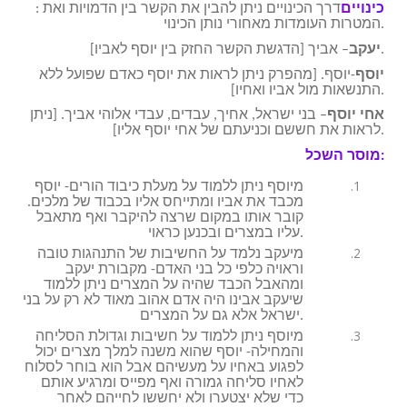
כינויים
: דרך הכינויים ניתן להבין את הקשר בין הדמויות ואת
המטרות העומדות מאחורי נותן הכינוי.
– אביך [הדגשת הקשר החזק בין יוסף לאביו].
יעקב
יוסף
-יוסף. [מהפרק ניתן לראות את יוסף כאדם שפועל ללא
התנשאות מול אביו ואחיו].
אחי יוסף
– בני ישראל, אחיך, עבדים, עבדי אלוהי אביך. [ניתן
לראות את חששם וכניעתם של אחי יוסף אליו].
מוסר השכל:
מיוסף ניתן ללמוד על מעלת כיבוד הורים- יוסף
מכבד את אביו ומתייחס אליו בכבוד של מלכים.
קובר אותו במקום שרצה להיקבר ואף מתאבל
עליו במצרים ובכנען כראוי.
מיעקב נלמד על החשיבות של התנהגות טובה
וראויה כלפי כל בני האדם- מקבורת יעקב
ומהאבל הכבד שהיה על המצרים ניתן ללמוד
שיעקב אבינו היה אדם אהוב מאוד לא רק על בני
ישראל אלא גם על המצרים.
מיוסף ניתן ללמוד על חשיבות וגדולת הסליחה
והמחילה- יוסף שהוא משנה למלך מצרים יכול
לפגוע באחיו על מעשיהם אבל הוא בוחר לסלוח
לאחיו סליחה גמורה ואף מפייס ומרגיע אותם
כדי שלא יצטערו ולא יחששו לחייהם לאחר