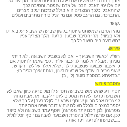
צורך בהם כדי להשלים את פעולת החניטה ולאחר מכן עוד 30
יום אלו ימי האבל והבכי על אדם שנפטר. והסיבה לכך
שהתאבלו כלכך המצרים היא בגלל שבזכות יעקב מצרים
התברכה. גם הרעב פסק וגם מי הנילוס היו מתרבים ועולים.
:
קושי
מהי הסיבה שמשתמש יוסף בלשון שבועה שהשביע יעקב אותו
ולא בציווי? ומהי הסיבה שבעיני פרעה, מלך מצריך עניין
השבועה היה חשוב כל כך?
פירוש
:
רש”י: “כאשר השביעך – ואם לא בשביל השבועה , לא הייתי
מניחך; אבל ירא לומר לו: עבור עליה , לפי שאמר לו יוסף: אם
כן אעבור שבועה שנשבעתי לך , שלא אגלה על לשון הקדש ,
שאני מכיר בו עודף על שבעים לשון , ואתה אינך מכיר בו;
כדאיתא במסכת סוטה (לו , ב).”
הסבר פירוש:
יוסף ידע שהשימוש בשבועה תסייע לו מול פרעה כיוון שאם לא
השבועה פרעה לא היה מסכים ליוסף לקבור את אביו מחוץ
למצרים אבל מכיוון שיוסף נשבע גם לו[לפרעה] על כך שלא
יספר למצרים ולכלל העולם שהוא דובר שפה אחת יותר
מפרעה[ ולכן חכם יותר מפרעה] ויוסף עמד בשבועה ולא סיפר
לכן, אם פרעה יזלזל בהפרת השבועה לאביו גם יוסף יוכל לזלזל
בשבועתו לפרעה ויפר אותה…