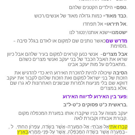
= הילדים הקטנים שלהם.
טפם
= כמות גדולה מאוד של אנשים/רכוש.
כבד מאוד
= אל תפחדו.
אל תיראו
ישטמנו
=ישנא אותנו/ינטור לנו
מדרש שם
– כאשר נותנים שם למקום או לאדם בגלל סיבה
מסוימת.
אבל מצרים
– אנשי כנען קוראים למקום בעיר שלהם אבל כיוון
שראו את האבל הכבד של בני יעקב ואנשי מצרים כשהם
מתאבלים על מות יעקב אבינו.
הסיבה
שיכולה להיות להזכרת האירוע היא כדי להדגיש את
הזכות של בני ישראל למקום ואת הזכות שלהם לקבור את יעקב
דווקא שם בלי מניעות ולמרות שבשנים האחרונות לא גרו שם
אלא במצרים.
פער בין האירוע לדיווח האירוע:
בראשית כ”ט פסוקים כ”ט-ל”ב.
יעקב מצווה על בניו שיקברו אותו במערת המכפלה מקום
קבורת אבותיו וקבורת לאה.
קִבְרוּ אֹתִי
, אֶל-אֲבֹתָי: אֶל-הַמְּעָרָה–אֲשֶׁר בִּשְׂדֵה, עֶפְרוֹן הַחִתִּי. ל
בַּמְּעָרָה אֲשֶׁר בִּשְׂדֵה הַמַּכְפֵּלָה, אֲשֶׁר עַל-פְּנֵי-מַמְרֵא–
בְּאֶרֶץ