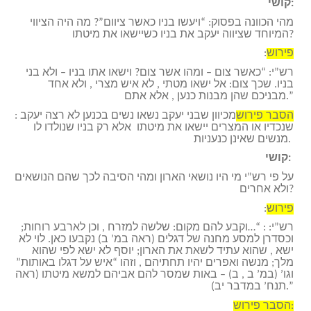
קושי:
מהי הכוונה בפסוק: “ויעשו בניו כאשר ציוום”? מה היה הציווי
המיוחד שציווה יעקב את בניו כשיישאו את מיטתו?
פירוש
:
רש”י: “כאשר צום – ומהו אשר צום? וישאו אתו בניו – ולא בני
בניו. שכך צום: אל ישאו מטתי , לא איש מצרי , ולא אחד
מבניכם שהן מבנות כנען , אלא אתם.”
הסבר פירוש
: מכיוון שבני יעקב נשאו נשים בכנען לא רצה יעקב
שנכדיו או המצרים יישאו את מיטתו אלא רק בניו שנולדו לו
מנשים שאינן כנעניות.
קושי:
על פי רש”י מי היו נושאי הארון ומהי הסיבה לכך שהם הנושאים
ולא אחרים?
פירוש
:
רש”י: : “…וקבע להם מקום: שלשה למזרח , וכן לארבע רוחות;
וכסדרן למסע מחנה של דגלים (ראה במ’ ב) נקבעו כאן. לוי לא
ישא , שהוא עתיד לשאת את הארון; יוסף לא ישא לפי שהוא
מלך; מנשה ואפרים יהיו תחתיהם , וזהו “איש על דגלו באותות”
וגו’ (במ’ ב , ב) – באות שמסר להם אביהם למשא מיטתו (ראה
תנח’ במדבר יב).”
הסבר פירוש: