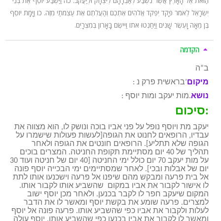
הַזֹּאת אֶל הָאָרֶץ אֲשֶׁר נִשְׁבַּע לְאַבְרָהָם לְיִצְחָק וּלְיַעֲקֹב. כה וַיַּשְׁבַּע יוֹסֵף אֶת בְּנֵי
יִשְׂרָאֵל לֵאמֹר פָּקֹד יִפְקֹד אֱלֹהִים אֶתְכֶם וְהַעֲלִתֶם אֶת עַצְמֹתַי מִזֶּה. כו וַיָּמָת יוֹסֵף
בֶּן מֵאָה וָעֶשֶׂר שָׁנִים וַיַּחַנְטוּ אֹתוֹ וַיִּישֶׂם בָּאָרוֹן בְּמִצְרָיִם.
הקדמה
ב”ה
מיקום
: בראשית פרק נ’
נושא
: מות יעקב ומות יוסף.
סיכום:
יעקב מת ויוסף נופל על פני אביו בוכה ונושק לו, הוא מצווה את
עבדיו, הרופאים לחנוט את הגופה[לעשות פעולות שישמרו על
הגופה שלא תתליע]. הרופאים חונטים את הגופה ולאחר
תהליך של 40 יום מסתיימת תקופת החניטה. המצרים בוכים
על מות יעקב 70 יום כולל ימי החניטה [40 יום של חניטה ועוד 30
יום של אבלות ובכי]. לאחר שמסתיימים ימי הבכייה יוסף פונה
אל בית פרעה ומבקש מהם שיפנו אל פרעה וישכנעו אותו לתת
לו אישור לקבור את אביו במקום שהשביע אותו לקבור אותו.
המקום שיעקב חפר לו לקבר בכנען. ולאחר מכן יוסף ישוב
למצרים. פרעה שומע את בקשת יוסף ומאשר לו את הדבר
לעלות ולקבור את אביו כפי שהשביע אותו. פרעה פונה אל יוסף
ומאשר לו לקבור את אביו בכנען כפי שהשביע אותו. יוסף עולה