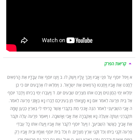
קריאת הפרק
א וַיִּפֹּל יוֹסֵף עַל פְּנֵי אָבִיו וַיֵּבְךְּ עָלָיו וַיִּשַּׁק לוֹ. ב וַיְצַו יוֹסֵף אֶת עֲבָדָיו אֶת הָרֹפְאִים
לַחֲנֹט אֶת אָבִיו וַיַּחַנְטוּ הָרֹפְאִים אֶת יִשְׂרָאֵל. ג וַיִּמְלְאוּ לוֹ אַרְבָּעִים יוֹם כִּי כֵּן
יִמְלְאוּ יְמֵי הַחֲנֻטִים וַיִּבְכּוּ אֹתוֹ מִצְרַיִם שִׁבְעִים יוֹם. ד וַיַּעַבְרוּ יְמֵי בְכִיתוֹ וַיְדַבֵּר יוֹסֵף
אֶל בֵּית פַּרְעֹה לֵאמֹר אִם נָא מָצָאתִי חֵן בְּעֵינֵיכֶם דַּבְּרוּ נָא בְּאָזְנֵי פַרְעֹה לֵאמֹר.
ה אָבִי הִשְׁבִּיעַנִי לֵאמֹר הִנֵּה אָנֹכִי מֵת בְּקִבְרִי אֲשֶׁר כָּרִיתִי לִי בְּאֶרֶץ כְּנַעַן שָׁמָּה
תִּקְבְּרֵנִי וְעַתָּה אֶעֱלֶה נָּא וְאֶקְבְּרָה אֶת אָבִי וְאָשׁוּבָה. ו וַיֹּאמֶר פַּרְעֹה עֲלֵה וּקְבֹר
אֶת אָבִיךָ כַּאֲשֶׁר הִשְׁבִּיעֶךָ. ז וַיַּעַל יוֹסֵף לִקְבֹּר אֶת אָבִיו וַיַּעֲלוּ אִתּוֹ כָּל עַבְדֵי
פַרְעֹה זִקְנֵי בֵיתוֹ וְכֹל זִקְנֵי אֶרֶץ מִצְרָיִם. ח וְכֹל בֵּית יוֹסֵף וְאֶחָיו וּבֵית אָבִיו רַק
טַפָּם וְצֹאנָם וּבְקָרָם עָזְבוּ בְּאֶרֶץ גֹּשֶׁן. ט וַיַּעַל עִמּוֹ גַּם רֶכֶב גַּם פָּרָשִׁים וַיְהִי