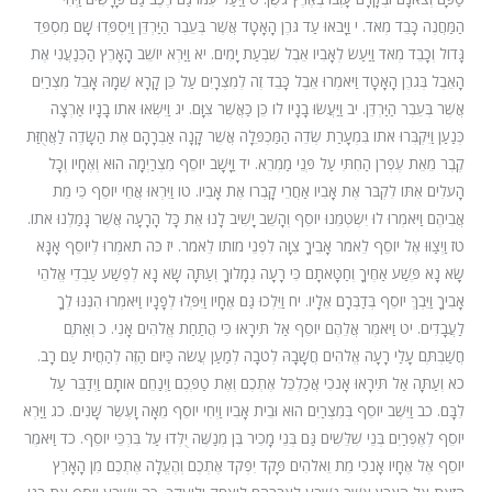
הַמַּחֲנֶה כָּבֵד מְאֹד. י וַיָּבֹאוּ עַד גֹּרֶן הָאָטָד אֲשֶׁר בְּעֵבֶר הַיַּרְדֵּן וַיִּסְפְּדוּ שָׁם מִסְפֵּד
גָּדוֹל וְכָבֵד מְאֹד וַיַּעַשׂ לְאָבִיו אֵבֶל שִׁבְעַת יָמִים. יא וַיַּרְא יוֹשֵׁב הָאָרֶץ הַכְּנַעֲנִי אֶת
הָאֵבֶל בְּגֹרֶן הָאָטָד וַיֹּאמְרוּ אֵבֶל כָּבֵד זֶה לְמִצְרָיִם עַל כֵּן קָרָא שְׁמָהּ אָבֵל מִצְרַיִם
אֲשֶׁר בְּעֵבֶר הַיַּרְדֵּן. יב וַיַּעֲשׂוּ בָנָיו לוֹ כֵּן כַּאֲשֶׁר צִוָּם. יג וַיִּשְׂאוּ אֹתוֹ בָנָיו אַרְצָה
כְּנַעַן וַיִּקְבְּרוּ אֹתוֹ בִּמְעָרַת שְׂדֵה הַמַּכְפֵּלָה אֲשֶׁר קָנָה אַבְרָהָם אֶת הַשָּׂדֶה לַאֲחֻזַּת
קֶבֶר מֵאֵת עֶפְרֹן הַחִתִּי עַל פְּנֵי מַמְרֵא. יד וַיָּשָׁב יוֹסֵף מִצְרַיְמָה הוּא וְאֶחָיו וְכָל
הָעֹלִים אִתּוֹ לִקְבֹּר אֶת אָבִיו אַחֲרֵי קָבְרוֹ אֶת אָבִיו. טו וַיִּרְאוּ אֲחֵי יוֹסֵף כִּי מֵת
אֲבִיהֶם וַיֹּאמְרוּ לוּ יִשְׂטְמֵנוּ יוֹסֵף וְהָשֵׁב יָשִׁיב לָנוּ אֵת כָּל הָרָעָה אֲשֶׁר גָּמַלְנוּ אֹתוֹ.
טז וַיְצַוּוּ אֶל יוֹסֵף לֵאמֹר אָבִיךָ צִוָּה לִפְנֵי מוֹתוֹ לֵאמֹר. יז כֹּה תֹאמְרוּ לְיוֹסֵף אָנָּא
שָׂא נָא פֶּשַׁע אַחֶיךָ וְחַטָּאתָם כִּי רָעָה גְמָלוּךָ וְעַתָּה שָׂא נָא לְפֶשַׁע עַבְדֵי אֱלֹהֵי
אָבִיךָ וַיֵּבְךְּ יוֹסֵף בְּדַבְּרָם אֵלָיו. יח וַיֵּלְכוּ גַּם אֶחָיו וַיִּפְּלוּ לְפָנָיו וַיֹּאמְרוּ הִנֶּנּוּ לְךָ
לַעֲבָדִים. יט וַיֹּאמֶר אֲלֵהֶם יוֹסֵף אַל תִּירָאוּ כִּי הֲתַחַת אֱלֹהִים אָנִי. כ וְאַתֶּם
חֲשַׁבְתֶּם עָלַי רָעָה אֱלֹהִים חֲשָׁבָהּ לְטֹבָה לְמַעַן עֲשֹׂה כַּיּוֹם הַזֶּה לְהַחֲיֹת עַם רָב.
כא וְעַתָּה אַל תִּירָאוּ אָנֹכִי אֲכַלְכֵּל אֶתְכֶם וְאֶת טַפְּכֶם וַיְנַחֵם אוֹתָם וַיְדַבֵּר עַל
לִבָּם. כב וַיֵּשֶׁב יוֹסֵף בְּמִצְרַיִם הוּא וּבֵית אָבִיו וַיְחִי יוֹסֵף מֵאָה וָעֶשֶׂר שָׁנִים. כג וַיַּרְא
יוֹסֵף לְאֶפְרַיִם בְּנֵי שִׁלֵּשִׁים גַּם בְּנֵי מָכִיר בֶּן מְנַשֶּׁה יֻלְּדוּ עַל בִּרְכֵּי יוֹסֵף. כד וַיֹּאמֶר
יוֹסֵף אֶל אֶחָיו אָנֹכִי מֵת וֵאלֹהִים פָּקֹד יִפְקֹד אֶתְכֶם וְהֶעֱלָה אֶתְכֶם מִן הָאָרֶץ