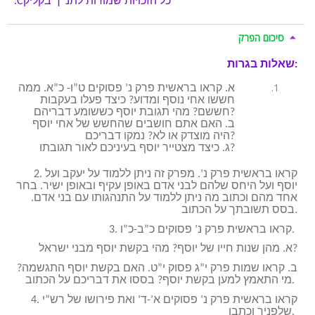
כל הזכויות שמורות לתנ”ך בקליק
C
.
סיכום הפרק
שאלות בגרות:
א. קראו בראשית פרק נ’ פסוקים ט”ו- כ”א. ממה
חששו אחי נוסף ומדוע? כיצד פעלו בעקבות
חששם? מהי תגובת יוסף כששומע דבריהם?
ב. האם אתם חושבים שהחשש של אחי יוסף
היה מוצדק או לא? נמקו דבריכם?
ג. כיצד מצטייר יוסף בעיניכם לאור תגובתו?
2. קראו בראשית פרק נ’. מפרק זה ניתן ללמוד על יעקב ועל
יוסף ועל היחס שלהם לבני אדם באופן עקיף ובאופן ישיר. בחר
אחד מהם וכתוב מה ניתן ללמוד על התנהגותו עם בני אדם.
בסס תשובתך על הכתוב.
3. קראו בראשית פרק נ’ פסוקים כ”ב-כ”ו.
א. מהן שנות חייו של יוסף? מהי בקשת יוסף מבני ישראל?
ב. קראו שמות פרק י”ג פסוק י”ט. האם בקשת יוסף התגשמה?
מי התאמץ למען בקשת יוסף? בססו את דבריכם על הכתוב.
4. קראו בראשית פרק נ’ פסוקים א’-ד’ ואת פירושו של רש”י
שלפניך וכתבו.