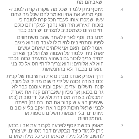
שאביהם מת.
מיוסף ניתן ללמוד שכל מה שקורה קורה לטובה-
יוסף מרגיע את אחיו ואומר להם שכל מה שהם
עשו ושמכרו אותו לעבד הכל קרה לטובה כי
בזכות האירוע הזה הוא נהפך למלך והם כולם
חיים היום כשמסביב למצרים יש רעב כבד.
מתגובת יוסף לאחיו לאחר שהם משתחווים
לפניו ומתחייבים להיות לו לעבדים והוא מגיב
ואומר להם: האם אני אלוהים שאתם עושים
זאת? ניתן ללמוד על הענווה שלו ועל כך שאדם
תמיד צריך לזכור גם כשהוא במעמד גבוה ונכבד
הוא לא אלוהים! והוא צריך להתייחס אל כל בני
האדם בכבוד ולא בהתנשאות.
דרך הפרק אנחנו מבינים את החשיבות של קניית
נכס בצורה נכונה על ידי רישום מדויק של מוכר,
קונה, תשלום ועדים. יעקב ובניו אומנם כבר לא
גרים בכנען אך מכיוון שאברהם קנה את מערת
המכפלה בצורה מסודרת ולא על ידי טובות [כמו
שעפרון הציע שיקבור את מתו בחינם] הייתה
לבני ישראל הזכות לקבור את יעקב בלי עיכובים
מיותרים ובלי הוצאות תשלום נוספות או
התמקחויות.
מאופן בקשת יוסף לפרעה לקבור את אביו בכנען
ניתן ללמוד כיצד מבקשים דבר מסוים. יש צורך
לחשוב על כל מילה שנאמרת כי כל מילה שאדם