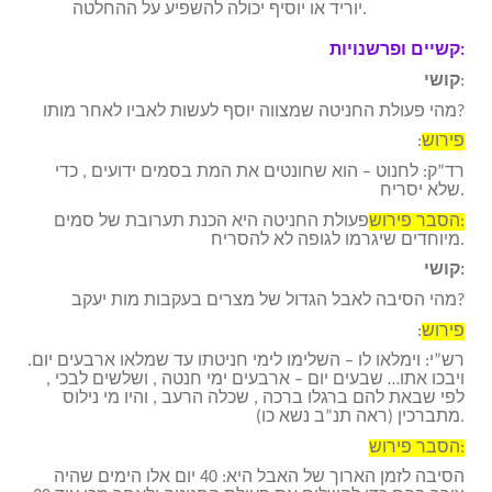
יוריד או יוסיף יכולה להשפיע על ההחלטה.
קשיים ופרשנויות:
:
קושי
מהי פעולת החניטה שמצווה יוסף לעשות לאביו לאחר מותו?
פירוש
:
רד”ק: לחנוט – הוא שחונטים את המת בסמים ידועים , כדי
שלא יסריח.
הסבר פירוש:
פעולת החניטה היא הכנת תערובת של סמים
מיוחדים שיגרמו לגופה לא להסריח.
קושי:
מהי הסיבה לאבל הגדול של מצרים בעקבות מות יעקב?
פירוש
:
רש”י: וימלאו לו – השלימו לימי חניטתו עד שמלאו ארבעים יום.
ויבכו אתו… שבעים יום – ארבעים ימי חנטה , ושלשים לבכי ,
לפי שבאת להם ברגלו ברכה , שכלה הרעב , והיו מי נילוס
מתברכין (ראה תנ”ב נשא כו).
הסבר פירוש:
הסיבה לזמן הארוך של האבל היא: 40 יום אלו הימים שהיה