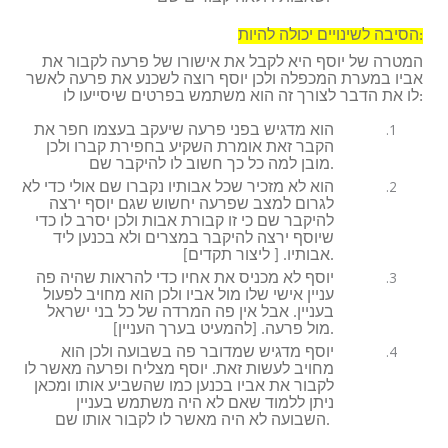
הסיבה לשינויים יכולה להיות:
המטרה של יוסף היא לקבל את אישורו של פרעה לקבור את
אביו במערת המכפלה ולכן יוסף רוצה לשכנע את פרעה לאשר
לו את הדבר לצורך זה הוא משתמש בפרטים שיסייעו לו:
הוא מדגיש בפני פרעה שיעקב בעצמו חפר את
הקבר זאת אומרת השקיע בחפירת קברו ולכן
מובן למה כל כך חשוב לו להיקבר שם.
הוא לא מזכיר שכל אבותיו נקברו שם אולי כדי לא
לגרום למצב שפרעה יחשוש שגם יוסף ירצה
להיקבר שם כי זו קבורת אבות ולכן יסרב לו כדי
שיוסף ירצה להיקבר במצרים ולא בכנען ליד
אבותיו. [ ליצור תקדים].
יוסף לא מכניס את אחיו כדי להראות שהיה פה
עניין אישי שלו מול אביו ולכן הוא מחויב לפעול
בעניין. אבל אין פה המרדה של כל בני ישראל
מול פרעה. [להמעיט בערך העניין].
יוסף מדגיש שמדובר פה בשבועה ולכן הוא
מחויב לעשות זאת. יוסף מצליח ופרעה מאשר לו
לקבור את אביו בכנען כמו שהשביע אותו ומכאן
ניתן ללמוד שאם לא היה משתמש בעניין
השבועה לא היה מאשר לו לקבור אותו שם.