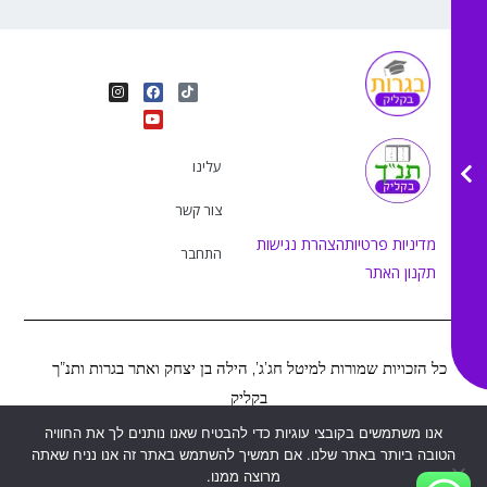
I
Y
F
T
n
o
a
i
s
u
c
k
t
e
t
t
a
b
u
o
g
o
b
k
r
o
e
עלינו
a
k
m
צור קשר
מדיניות פרטיות
הצהרת נגישות
התחבר
תקנון האתר
כל הזכויות שמורות למיטל חג’ג’, הילה בן יצחק ואתר בגרות ותנ”ך
בקליק
אנו משתמשים בקובצי עוגיות כדי להבטיח שאנו נותנים לך את החוויה
הטובה ביותר באתר שלנו. אם תמשיך להשתמש באתר זה אנו נניח שאתה
Web&MOR
2022
©
נבנה ע”י
מרוצה ממנו.