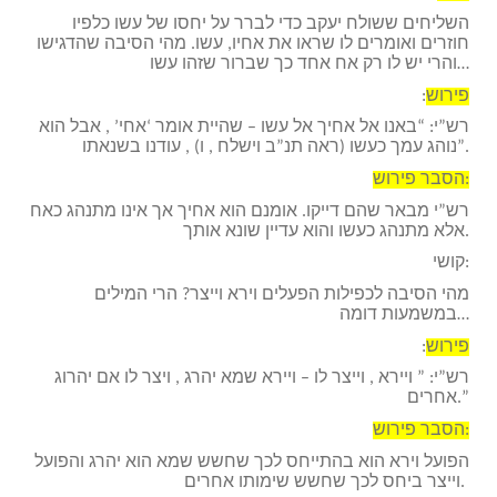
השליחים ששולח יעקב כדי לברר על יחסו של עשו כלפיו
חוזרים ואומרים לו שראו את אחיו, עשו. מהי הסיבה שהדגישו
והרי יש לו רק אח אחד כך שברור שזהו עשו…
פירוש
:
רש”י: “באנו אל אחיך אל עשו – שהיית אומר ‘אחי’ , אבל הוא
נוהג עמך כעשו (ראה תנ”ב וישלח , ו) , עודנו בשנאתו”.
הסבר פירוש:
רש”י מבאר שהם דייקו. אומנם הוא אחיך אך אינו מתנהג כאח
אלא מתנהג כעשו והוא עדיין שונא אותך.
קושי:
מהי הסיבה לכפילות הפעלים וירא וייצר? הרי המילים
במשמעות דומה…
פירוש
:
רש”י: ” ויירא , וייצר לו – ויירא שמא יהרג , ויצר לו אם יהרוג
אחרים.”
הסבר פירוש:
הפועל וירא הוא בהתייחס לכך שחשש שמא הוא יהרג והפועל
וייצר ביחס לכך שחשש שימותו אחרים.