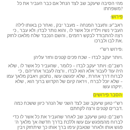
מהי הסיבה שיעקב שב לצד הנחל אם כבר העביר את כל
משפחתו?
פירוש
:
ראב”ע: ותעבר המנחה – מעבר יבק , ואחר כן באותו לילה
העביר נשיו וילדיו וכל אשר לו , והוא נותר לבדו; ולא עבר , כי
רצה להתבודד לבקש רחמים , והשם הנכבד שלח מלאכו לחזק
את לבו ולברכו.
פירוש רש”י:
ויותר יעקב לבדו – שכח פכים קטנים וחזר עליהן.
רשב”ם: ויותר יעקב לבדו – כלומר , שהעביר כל אשר לו , שלא
היה עוד לעבור אלא הוא לבדו , ורצה לעבור אחריהם , כי
לברוח דרך אחרת , שלא יפגשנו עשו , נתכוון; ויאבק מלאך עמו
– שלא יוכל לברח , ויראה קיום של הקדוש ברוך הוא , שלא
יזיקהו עשו.
הסבר פירושים:
רש”י טוען שיעקב שב לצד השני של הנהר כיוון ששכח כמה
דברים קטנים ורצה לקחתם.
רשב”ם: טוען שיעקב שב לאחר שהעביר את כל אשר לו כדי
לברוח מהמפגש עם עשו וללכת בדרך חדשה אך מלאך ה’
פגש אותו ולאחר שנאבק עימו ברך אותו כך שיתחזק ויבין