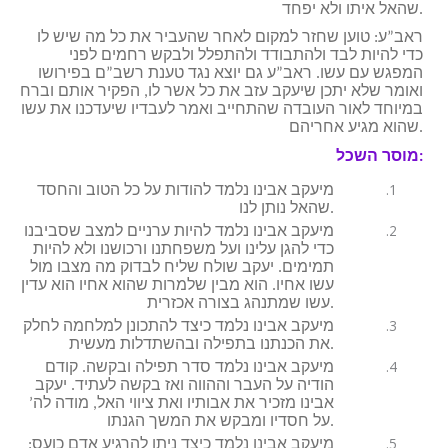
שהאל איתו ולא יפחד.
ראב”ע: טוען שחזר למקום לאחר שהעביר את כל מה שיש לו
כדי להיות לבד ולהתבודד ולהתפלל ולבקש רחמים לפני
המפגש עם עשו. ראב”ע גם יוצא נגד טענת רשב”ם בפירושו
ואומר שלא יתכן שיעקב עזב את כל אשר לו, הפקיר אותם וברח
במיוחד לאור העובדה שהתחייב ואמר לעבדיו שיעדכנו את עשו
שהוא מגיע אחריהם.
מוסר השכל:
מיעקב אבינו נלמד להודות על כל הטוב והחסד
שהאל נותן לנו.
מיעקב אבינו נלמד להיות ערניים למצב שסביבנו
כדי להגן עלינו ועל משפחתנו ורכושנו ולא להיות
תמימים. יעקב שולח שליח לבדוק מה מצבו מול
עשו אחיו. הוא מבין שלמרות שהוא אחיו הוא עדין
עשו שמתנהג בצורה אכזרית.
מיעקב אבינו נלמד כיצד להתכונן למלחמה לחלק
את הכנתנו בתפילה ובהשתדלות מעשית.
מיעקב אבינו נלמד סדר תפילה ובקשה. קודם
הודיה על העבר וההווה ואז בקשה לעתיד. יעקב
אבינו מזכיר את אבותיו ואת ציווי האל, מודה לה’
על חסדיו ומבקש את המשך הגנתו.
מיעקב אבינו נלמד כיצד ניתן להרגיע אדם כועס: