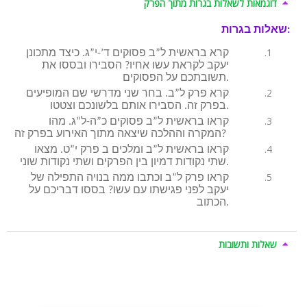
דוגמאות לשאלות בגרות מתוך הפרק
שאלות בגרות:
קרא בראשית ל”ב פסוקים ד’-י”ג. כיצד מתכונן
יעקב לקראת עשו אחיו? הסבירו ובססו את
תשובתכם על הפסוקים.
קרא פרק ל”ב. בחר שני מדרשי שם המופיעים
בפרק זה. הסבירו אותם בלשונכם וצטטו.
קראו בראשית ל”ב פסוקים כ”ה-ל”ג. מהו
המקרה וההלכה שיצאה מתוך האירוע בפרק זה?
קראו בראשית ל”ב ומלכים ב פרק י”ט. מצאו
שתי נקודות דמיון בין הפרקים ושתי נקודות שוני.
קראו פרק ל”ב וכתבו ממה בנויה התפילה של
יעקב לפני פגישתו עם עשו? בססו דבריכם על
הכתוב.
שאלות ותשובות