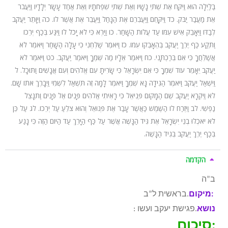
בַּלַּיְלָה הוּא וַיִּקַּח אֶת שְׁתֵּי נָשָׁיו וְאֶת שְׁתֵּי שִׁפְחֹתָיו וְאֶת אַחַד עָשָׂר יְלָדָיו וַיַּעֲבֹר
אֵת מַעֲבַר יַבֹּק. כד וַיִּקָּחֵם וַיַּעֲבִרֵם אֶת הַנָּחַל וַיַּעֲבֵר אֶת אֲשֶׁר לוֹ. כה וַיִּוָּתֵר יַעֲקֹב
לְבַדּוֹ וַיֵּאָבֵק אִישׁ עִמּוֹ עַד עֲלוֹת הַשָּׁחַר. כו וַיַּרְא כִּי לֹא יָכֹל לוֹ וַיִּגַּע בְּכַף יְרֵכוֹ
וַתֵּקַע כַּף יֶרֶךְ יַעֲקֹב בְּהֵאָבְקוֹ עִמּוֹ. כז וַיֹּאמֶר שַׁלְּחֵנִי כִּי עָלָה הַשָּׁחַר וַיֹּאמֶר לֹא
אֲשַׁלֵּחֲךָ כִּי אִם בֵּרַכְתָּנִי. כח וַיֹּאמֶר אֵלָיו מַה שְּׁמֶךָ וַיֹּאמֶר יַעֲקֹב. כט וַיֹּאמֶר לֹא
יַעֲקֹב יֵאָמֵר עוֹד שִׁמְךָ כִּי אִם יִשְׂרָאֵל כִּי שָׂרִיתָ עִם אֱלֹהִים וְעִם אֲנָשִׁים וַתּוּכָל. ל
וַיִּשְׁאַל יַעֲקֹב וַיֹּאמֶר הַגִּידָה נָּא שְׁמֶךָ וַיֹּאמֶר לָמָּה זֶּה תִּשְׁאַל לִשְׁמִי וַיְבָרֶךְ אֹתוֹ שָׁם.
לא וַיִּקְרָא יַעֲקֹב שֵׁם הַמָּקוֹם פְּנִיאֵל כִּי רָאִיתִי אֱלֹהִים פָּנִים אֶל פָּנִים וַתִּנָּצֵל
נַפְשִׁי. לב וַיִּזְרַח לוֹ הַשֶּׁמֶשׁ כַּאֲשֶׁר עָבַר אֶת פְּנוּאֵל וְהוּא צֹלֵעַ עַל יְרֵכוֹ. לג עַל כֵּן
לֹא יֹאכְלוּ בְנֵי יִשְׂרָאֵל אֶת גִּיד הַנָּשֶׁה אֲשֶׁר עַל כַּף הַיָּרֵךְ עַד הַיּוֹם הַזֶּה כִּי נָגַע
בְּכַף יֶרֶךְ יַעֲקֹב בְּגִיד הַנָּשֶׁה.
הקדמה
ב”ה
מיקום:
בראשית ל”ב.
נושא
: פגישת יעקב ועשו.
סיכום: