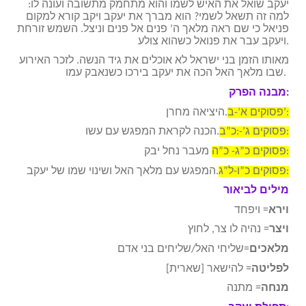
יעקב שואל את האיש לשמו והוא מתחמק מתשובה ועונה לו:
למה זה תשאל לשמי? הוא מברך את יעקב ויקב קורא למקום
פניאל כי שם ראה מלאך ה’ פנים אל פנים וניצל. השמש זורחת
ויעקב עבר את פנואל כשהוא צולע.
מאותו הזמן בני ישראל לא אוכלים את גיד הנשה. לזכר האירוע
שבו מלאך האל הכה את יעקב בירכו כשנאבק עמו.
מבנה הפרק:
פסוקים א’-ב’:
היציאה מחרן.
פסוקים ג’-:כ”ב:
הכנה לקראת המפגש עם עשו.
פסוקים כ”ג- כ”ה:
מעבר נחל יבק
פסוקים כ”ו-ל”ג:
המפגש עם מלאך האל ושינוי שמו של יעקב.
מילים לביאור
וירא
= ויפחד
ויצר
= נהיה לו צר, לחוץ
מלאכים
=שליחי האל/שליחים בני אדם
לפליטה
= להישאר [שארית]
מנחה
= מתנה