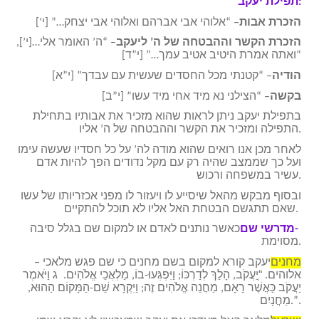
תפילת יעקב:
הזכרת אבות
– “אלוהי אבי אברהם ואלוהי אבי יצחק…” [י’]
הזכרת הקשר וההבטחה של ה’ ליעקב
– “ה’ האומר אלי…[י’],
“ואתה אמרת היטיב אטיב עמך…” [י”ד]
הודיה
– “קטנתי מכל החסדים שעשית עם עבדך” [י”א]
בקשה
– “הצילני נא מיד אחי מיד עשו” [י”ב]
בתפילת יעקב ניתן לראות שהוא מזכיר את אבותיו בתחילת
התפילה ומזכיר את הקשר וההבטחה של ה’ אליו.
לאחר מכן אנו רואים שהוא מודה לה’ על כל חסדיו שעשה עימו
ועל כך שממצב שהיה רק עם מקל נדודים הפך להיות אדם
עשיר במשפחה ורכוש.
ובסוף מבקש מהאל שיסייע לו ויעזור לו מפני אכזריותו של עשו
שאם תתגשם הבטחת האל אליו לא תוכל להתקיים.
מדרשי שם-
כאשר נותנים לאדם או למקום שם בגלל סיבה
מסוימת.
מחנים
– יעקב קורא למקום בשם מחנים כי שם פגש מלאכי
אלוהים. “ְיַעֲקֹב, הָלַךְ לְדַרְכּוֹ; וַיִּפְגְּעוּ-בוֹ, מַלְאֲכֵי אֱלֹהִים. ג וַיֹּאמֶר
יַעֲקֹב כַּאֲשֶׁר רָאָם, מַחֲנֵה אֱלֹהִים זֶה; וַיִּקְרָא שֵׁם-הַמָּקוֹם הַהוּא,
מַחֲנָיִם.”.