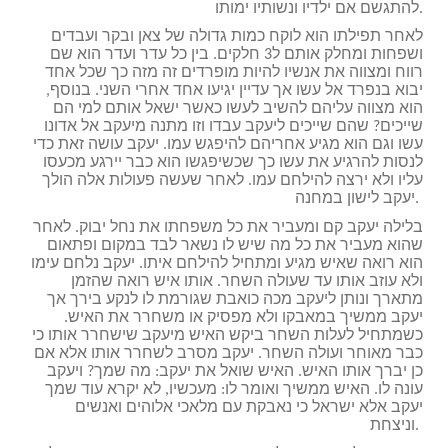
להתגשם אם ילדיו ונשותיו ימותו.
לאחר תפילתו הוא לוקח כמות גדולה של צאן ובקר ועבדים
ושפחות ומחלק אותם ל3 חלקים. בין כל עדר ועדר הוא שם
רווח ומצווה את אנשיו להיות מופרדים זה מזה כך שכל אחד
יבוא בנפרד אל עשו אך עדיין יגיעו אחד אחרי השני. בנוסף,
הוא מצווה עליהם להשיב לעשו כאשר ישאל אותם למי הם
שייכים? שהם שייכים ליעקב עבדו וזו מתנה מיעקב אל אדונו
עשו וגם הוא מגיע אחריהם להיפגש עמו. יעקב עושה זאת כדי
לנסות להרגיע את עשו כך שכשיפגשו הוא כבר יירגע מכעסו
עליו ולא ירצה להילחם עמו. לאחר שעשה פעולות אלה הולך
יעקב לישון במחנה.
בלילה יעקב קם ומעביר את כל משפחתו את נחל יבוק. לאחר
שהוא מעביר את כל מה שיש לו נשאר לבד במקום ופתאום
הוא רואה שאיש מגיע ומתחיל להילחם איתו. יעקב נלחם עימו
ולא עוזב אותו עד שעולה השחר. אותו איש רואה שהזמן
מתארך ונותן ליעקב מכה כואבת שגורמת לו לנקע בירך אך
יעקב ממשיך במאבקו ולא מפסיק או משחרר את האיש.
כשמתחיל לעלות השחר ביקש האיש מיעקב שישחרר אותו כי
כבר מאוחר ועולה השחר. יעקב מסרב לשחרר אותו אלא אם
כן יברך אותו האיש. האיש שואל את יעקב: מה שמך? ויעקב
עונה לו. האיש ממשיך ואומר לו: מעכשיו, לא יקרא עוד שמך
יעקב אלא ישראל כי נאבקת עם מלאכי אלוהים ואנשים
וניצחת.