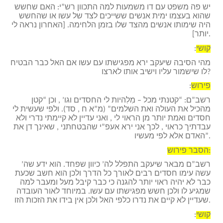
יש פה משפט עם דו משמעות למה התכוון רש”י: האם שחשש
שהוא בעצמו ימית אנשים ששייכים לצד של עשו או שהחשש
היה שימותו אנשים מהצד שלו בזמן הלחימה. [האחרון נראה לי
יותר].
קושי
:
מהי הסיבה שיעקב ירא מפגישתו עם עשו אם האל כבר הבטיח
לו שישמור עליו וישיב אותו לארצו?
פירוש
:
רשב”ם: “קטנתי מכל – מִלִהיות לי החסדים וגו’ , וכן “קטן
מהכיל את העולה ואת השלמים” (מ”א ח , סד). ולפי שעשית לי
חסדים ואמת יותר מן הראוי לי , ואני עדיין לא קיימתי נדרי ולא
עבדתיך כראוי , לכך אני ירא אעפ”י שהבטחתני , שאינך דן את
האדם אלא לפי מעשיו”.
הסבר פירוש:
רשב”ם מבאר שיעקב התפלל לה’ כיוון שפחד. הוא ידע שה’
עשה עימו חסדים רבים לאורך כל הדרך ולכן הוא חשב שכעת
כבר לא יהיה ראוי יותר להגנה כי כבר קיבל מעל ומעבר למה
שמגיע לו ולכן חשש מפגישתו עם עשו. במיוחד לאור העובדה
שעדיין לא קיים את נדרו כלפי האל ולכן אין בידו את הזכות הזו.
קושי
: