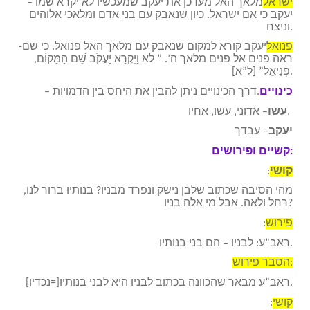
ישראל
– מלאך האל מעדכן את יעקב שמעכשיו לא יקרא שמו
יעקב כי אם ישראל. כיון שנאבק עם בני אדם ומלאכי אלוהים
וניצח.
פנואל
-יעקב קורא למקום שנאבק עם מלאך האל פנואל. כי שם
ראה פנים אל פנים מלאך ה’. ” לא וַיִּקְרָא יַעֲקֹב שֵׁם הַמָּקוֹם,
פְּנִיאֵל” [ל”א].
כינויים
– דרך הכינויים ניתן להבין את היחס בין הדמויות.
– אדוני, עשו, אחיו,
עשו
יעקב
– עבדך
קשיים ופירושים:
קושי
:
מהי הסיבה שכתוב שלבן נישק ונפרד מבניו? בנותיו ברור לנו,
רחל ולאה. אבל מי אלה בניו?
פירוש
:
ראב”ע: לבניו – הם בני בנותיו.
הסבר פירוש:
ראב”ע מבאר שהכוונה בכתוב לבניו היא לבני בנותיו[=נכדיו].
קושי
: