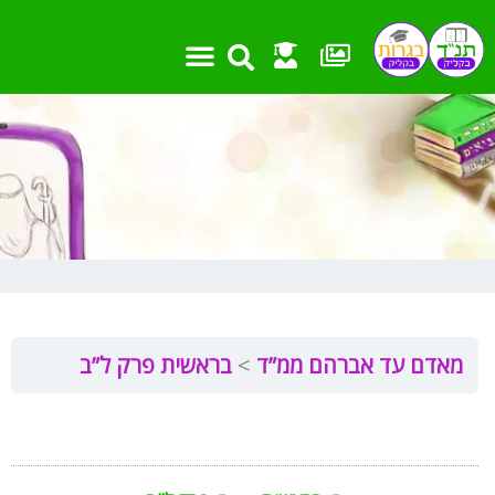
ילוג
תוכן
מאדם עד אברהם ממ”ד
בראשית פרק ל”ב