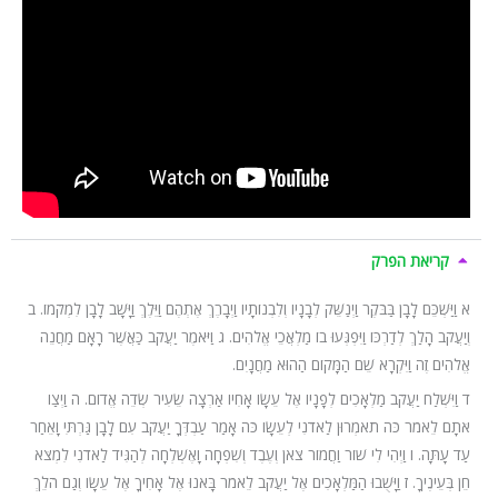
קריאת הפרק
א וַיַּשְׁכֵּם לָבָן בַּבֹּקֶר וַיְנַשֵּׁק לְבָנָיו וְלִבְנוֹתָיו וַיְבָרֶךְ אֶתְהֶם וַיֵּלֶךְ וַיָּשָׁב לָבָן לִמְקֹמוֹ. ב
וְיַעֲקֹב הָלַךְ לְדַרְכּוֹ וַיִּפְגְּעוּ בוֹ מַלְאֲכֵי אֱלֹהִים. ג וַיֹּאמֶר יַעֲקֹב כַּאֲשֶׁר רָאָם מַחֲנֵה
אֱלֹהִים זֶה וַיִּקְרָא שֵׁם הַמָּקוֹם הַהוּא מַחֲנָיִם.
ד וַיִּשְׁלַח יַעֲקֹב מַלְאָכִים לְפָנָיו אֶל עֵשָׂו אָחִיו אַרְצָה שֵׂעִיר שְׂדֵה אֱדוֹם. ה וַיְצַו
אֹתָם לֵאמֹר כֹּה תֹאמְרוּן לַאדֹנִי לְעֵשָׂו כֹּה אָמַר עַבְדְּךָ יַעֲקֹב עִם לָבָן גַּרְתִּי וָאֵחַר
עַד עָתָּה. ו וַיְהִי לִי שׁוֹר וַחֲמוֹר צֹאן וְעֶבֶד וְשִׁפְחָה וָאֶשְׁלְחָה לְהַגִּיד לַאדֹנִי לִמְצֹא
חֵן בְּעֵינֶיךָ. ז וַיָּשֻׁבוּ הַמַּלְאָכִים אֶל יַעֲקֹב לֵאמֹר בָּאנוּ אֶל אָחִיךָ אֶל עֵשָׂו וְגַם הֹלֵךְ