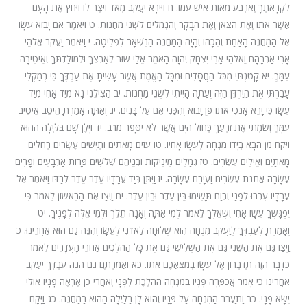
לִקְרָאתְךָ וְאַרְבַּע מֵאוֹת אִישׁ עִמּוֹ. ח וַיִּירָא יַעֲקֹב מְאֹד וַיֵּצֶר לוֹ וַיַּחַץ אֶת הָעָם
אֲשֶׁר אִתּוֹ וְאֶת הַצֹּאן וְאֶת הַבָּקָר וְהַגְּמַלִּים לִשְׁנֵי מַחֲנוֹת. ט וַיֹּאמֶר אִם יָבוֹא עֵשָׂו
אֶל הַמַּחֲנֶה הָאַחַת וְהִכָּהוּ וְהָיָה הַמַּחֲנֶה הַנִּשְׁאָר לִפְלֵיטָה. י וַיֹּאמֶר יַעֲקֹב אֱלֹהֵי
אָבִי אַבְרָהָם וֵאלֹהֵי אָבִי יִצְחָק יְהוָה הָאֹמֵר אֵלַי שׁוּב לְאַרְצְךָ וּלְמוֹלַדְתְּךָ וְאֵיטִיבָה
עִמָּךְ. יא קָטֹנְתִּי מִכֹּל הַחֲסָדִים וּמִכָּל הָאֱמֶת אֲשֶׁר עָשִׂיתָ אֶת עַבְדֶּךָ כִּי בְמַקְלִי
עָבַרְתִּי אֶת הַיַּרְדֵּן הַזֶּה וְעַתָּה הָיִיתִי לִשְׁנֵי מַחֲנוֹת. יב הַצִּילֵנִי נָא מִיַּד אָחִי מִיַּד
עֵשָׂו כִּי יָרֵא אָנֹכִי אֹתוֹ פֶּן יָבוֹא וְהִכַּנִי אֵם עַל בָּנִים. יג וְאַתָּה אָמַרְתָּ הֵיטֵב אֵיטִיב
עִמָּךְ וְשַׂמְתִּי אֶת זַרְעֲךָ כְּחוֹל הַיָּם אֲשֶׁר לֹא יִסָּפֵר מֵרֹב. יד וַיָּלֶן שָׁם בַּלַּיְלָה הַהוּא
וַיִּקַּח מִן הַבָּא בְיָדוֹ מִנְחָה לְעֵשָׂו אָחִיו. טו עִזִּים מָאתַיִם וּתְיָשִׁים עֶשְׂרִים רְחֵלִים
מָאתַיִם וְאֵילִים עֶשְׂרִים. טז גְּמַלִּים מֵינִיקוֹת וּבְנֵיהֶם שְׁלֹשִׁים פָּרוֹת אַרְבָּעִים וּפָרִים
עֲשָׂרָה אֲתֹנֹת עֶשְׂרִים וַעְיָרִם עֲשָׂרָה. יז וַיִּתֵּן בְּיַד עֲבָדָיו עֵדֶר עֵדֶר לְבַדּוֹ וַיֹּאמֶר אֶל
עֲבָדָיו עִבְרוּ לְפָנַי וְרֶוַח תָּשִׂימוּ בֵּין עֵדֶר וּבֵין עֵדֶר. יח וַיְצַו אֶת הָרִאשׁוֹן לֵאמֹר כִּי
יִפְגָּשְׁךָ עֵשָׂו אָחִי וִשְׁאֵלְךָ לֵאמֹר לְמִי אַתָּה וְאָנָה תֵלֵךְ וּלְמִי אֵלֶּה לְפָנֶיךָ. יט
וְאָמַרְתָּ לְעַבְדְּךָ לְיַעֲקֹב מִנְחָה הִוא שְׁלוּחָה לַאדֹנִי לְעֵשָׂו וְהִנֵּה גַם הוּא אַחֲרֵינוּ. כ
וַיְצַו גַּם אֶת הַשֵּׁנִי גַּם אֶת הַשְּׁלִישִׁי גַּם אֶת כָּל הַהֹלְכִים אַחֲרֵי הָעֲדָרִים לֵאמֹר
כַּדָּבָר הַזֶּה תְּדַבְּרוּן אֶל עֵשָׂו בְּמֹצַאֲכֶם אֹתוֹ. כא וַאֲמַרְתֶּם גַּם הִנֵּה עַבְדְּךָ יַעֲקֹב
אַחֲרֵינוּ כִּי אָמַר אֲכַפְּרָה פָנָיו בַּמִּנְחָה הַהֹלֶכֶת לְפָנָי וְאַחֲרֵי כֵן אֶרְאֶה פָנָיו אוּלַי
יִשָּׂא פָנָי. כב וַתַּעֲבֹר הַמִּנְחָה עַל פָּנָיו וְהוּא לָן בַּלַּיְלָה הַהוּא בַּמַּחֲנֶה. כג וַיָּקָם