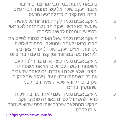
בהבאת מתנות במרחבי זמן קצרים ודיבור
מכבד. יעקב שולח אל עשו מתנות ודברי פיוס
במרווחים קצרים כדי להרגיעו מכעסו.
מיעקב אבינו נלמד לקחת אחריות על מעשה
שנעשה לא כראוי. יעקב מבין שהתנהג לא כראוי
כלפי עשו ומנסה להשיג סליחתו.
מיעקב אבינו נלמד שעל האדם לנסות לפייס את
חברו
כראוי
לאחר שחטא לו. לפחות שלושה
ניסיונות ראויים .יעקב שולח 3 עדרי צאן ובקר
לקראת עשו במרווחי זמן קצרים עם דברי פיוס.
מיעקב אבינו נלמד כיצד אדם צריך לנהוג עם
משפחתו רכושו. לבדוק כראוי את משפחתו
וחפציו שלא ישכח ויאבדם. גם לאחר שהעביר
את כל משפחתו ורכושו עדיין יעקב שב למקום
שלן בו כדי לוודא שלא השאיר דבר לפני
שהמשיך בדרכו.
מיעקב אבינו נלמד שגם לאחר מריבה וויכוח
כדאי להשתדל לסיים באווירה טובה. יעקב
מבקש מהמלאך שיברך אותו לפני שהוא ישחרר
אותו לדרכו.
כל
הזכויות
שמורות
לתנ
ך
בקליק
C.