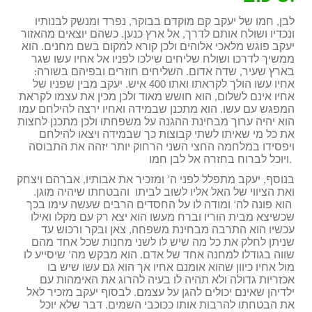
לבן, חמו של יעקב קם מוקדם בבוקר, נפרד ומנשק לבנותיו
ונכדיו ושולח אותם לדרך, אל ארץ כנען. כשהם יוצאים מהאזור
יעקב פוגש מלאכי אלוהים ולכן קורא למקום בשם מחנים. הוא
ממשיך לדרכו ושולח שליחים שילכו לפניו אל אחיו עשו שגר
בארץ שעיר, שדה אדום. השליחים חוזרים ובפיהם בשורה:
אחיו עשו הולך לקראתו ואתו 400 איש. יעקב מבין שפניו של
אחיו אינם לשלום, הוא חושש מאוד ולכן מכין את עצמו לקראת
המפגש עם עשו. הוא מתכנן שבמידה ואחיו ירצה להילחם עמו
הוא יהיה ערוך מבחינת ההגנה על משפחתו ולכן מתכנן לחצות
את כל מי שאיתו לשתי קבוצות כך שבמידה ויצאו להילחם
ויפסידו במלחמה החצי השני הרחוק יותר יזהה את התבוסה
ויוכל לברוח בחזרה אל לבן חמו.
בנוסף, יעקב מתפלל לפני ה’ ומזכיר את אבותיו, אברהם ויצחק
ואת הציווי של האל אליו לשוב לביתו והבטחתו שיהיה מוגן.
הוא פונה לה’ ומודה לו על החסדים הרבים שעשה עימו בכך
שכשיצא מבית הוריו וברח מעשו הוא יצא רק עם מקלו ואילו
עכשיו הוא התרבה מבחינת משפחה, צאן ובקר ורכוש עד
שניתן לחלק את כל מה שיש לו לשני מחנות שכל אחד מהם
שווה בגודלו למחנה אחד של אדם. הוא מבקש מה’ שיסייע לו
מול אחיו כיוון שהוא אומנם אחיו אך הוא גם עשו שיש בו
אכזריות גדולה ולא תהיה לו בעיה להרוג את האימהות עם
ילדיהן שאינם יכולים להגן על עצמם. לבסוף יעקב מזכיר לאל
את הבטחתו להרבות אותו ככוכבי השמים. דבר שלא יוכל