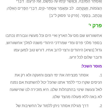
וְאֶסְתֵּר הַמַּלְכָּה, וְכַאֲשֶׁר קִיְּמוּ עַל-נַפְשָׁם, וְעַל-זַרְעָם: דִּבְרֵי
הַצּוֹמוֹת, וְזַעֲקָתָם. לב וּמַאֲמַר אֶסְתֵּר–קִיַּם, דִּבְרֵי הַפֻּרִים הָאֵלֶּה;
וְנִכְתָּב, בַּסֵּפֶר. [פרק ט’ פסוק ל”ב]
פרק י’
אחשוורוש שם מס על הארץ ואיי הים וכל מעשיו וגבורתו נכתבו
בספר מלכי פרס ומדי שמרדכי היהודי משנה למלך אחשוורוש,
גדול [נשיא] היהודים ורצוי לרוב אחיו. דורש טוב למען עמו
ודובר שלום לכל זרעו.
מוסר השכל:
1. אסתר מנציחה את ימי הצום והזעקה ולא רק את
הניסים שקרו כדי ללמד אתנו שהכל יכול להשתנות אם נפנה
לאל ונעשה שינוי בהתנהלות שלנו. היא מזכירה לנו שהישועה
לא באה ללא פעולה מהצד שלנו.
2. דרך מגילת אסתר ניתן ללמוד על החשיבות של