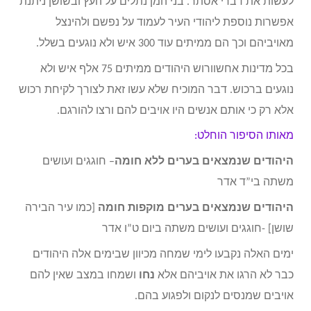
לעשות את דברי אסתר. בני המן נתלים על העץ ובשושן ניתנת
אפשרות נוספת ליהודי העיר לעמוד על נפשם ולהינצל
מאויביהם וכך הם ממיתים עוד 300 איש ולא נוגעים בשלל.
בכל מדינות אחשוורוש היהודים ממיתים 75 אלף איש ולא
נוגעים ברכוש. דבר המוכיח שלא עשו זאת לצורך לקיחת רכוש
אלא רק כי אותם אנשים היו אויבים להם ורצו להורגם.
מאותו הסיפור הוחלט:
היהודים שנמצאים בערים ללא חומה
– חוגגים ועושים
משתה בי”ד אדר
היהודים שנמצאים בערים מוקפות חומה
[כמו עיר הבירה
שושן] -חוגגים ועושים משתה ביום ט”ו אדר
ימים האלה נקבעו לימי שמחה מכיוון שבימים אלה היהודים
כבר לא הרגו את אויביהם אלא
נחו
ושמחו במצב שאין להם
אויבים שמנסים לנקום ולפגוע בהם.