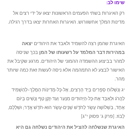
שימו לב:
רק האיגרות בשתי הפעמים הראשונות יצאו על ידי רצים אל
מדינות המלך אחשוורוש. האיגרות האחרות יצאו בדרך רגילה.
האיגרת שהמן רצה להשמיד ולאבד את היהודים
יצאה
במהירות דבר המלמד על רשעותו של המן
בכך שניסה
למהר בביצוע ההשמדה ההמוני של היהודים. מרגע שקיבל את
האישור לבצע לא התמהמה אלא ניסה לעשות זאת כמה שיותר
מהר.
יג וְנִשְׁלוֹחַ סְפָרִים בְּיַד הָרָצִים, אֶל-כָּל-מְדִינוֹת הַמֶּלֶךְ–לְהַשְׁמִיד
לַהֲרֹג וּלְאַבֵּד אֶת-כָּל-הַיְּהוּדִים מִנַּעַר וְעַד-זָקֵן טַף וְנָשִׁים בְּיוֹם
אֶחָד, בִּשְׁלוֹשָׁה עָשָׂר לְחֹדֶשׁ שְׁנֵים-עָשָׂר הוּא-חֹדֶשׁ אֲדָר; וּשְׁלָלָם,
לָבוֹז. [פרק ג’ פסוק י”ג]
האיגרת שנשלחה להציל את היהודים נשלחה גם היא