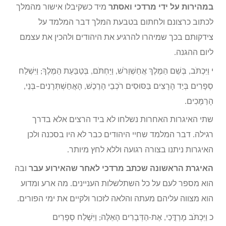
במהירות על ידי מרדכי ואסתר
מיד כשקיבלו אישור מהמלך
לכתוב כרצונם ולחתום בטבעת המלך דבר המלמד על
צידקותם בכך שמיהרו להרגיע את היהודים ולהכין את עצמם
ליום ההגנה.
י וַיִּכְתֹּב, בְּשֵׁם הַמֶּלֶךְ אֲחַשְׁוֵרֹשׁ, וַיַּחְתֹּם, בְּטַבַּעַת הַמֶּלֶךְ; וַיִּשְׁלַח
סְפָרִים בְּיַד הָרָצִים בַּסּוּסִים רֹכְבֵי הָרֶכֶשׁ, הָאֲחַשְׁתְּרָנִים–בְּנֵי,
הָרַמָּכִים.
שתי האיגרות האחרות נשלחו לא ביד הרצים אלא בדרך
רגילה. דבר המלמד שחיי היהודים כבר לא היו בסכנה ולכן
האיגרות ניתנו בצורה רגועה וללא לחץ מיותר.
האיגרת הראשונה שכתב מרדכי לאחר שהאירוע עבר
ובה
הוא מספר לעם על כל השתלשלות העניינים. מה ארע ומדוע
הוא מצווה עליהם מעתה והלאה לזכור ולקיים את ימי הפורים.
כ וַיִּכְתֹּב מָרְדֳּכַי, אֶת-הַדְּבָרִים הָאֵלֶּה; וַיִּשְׁלַח סְפָרִים