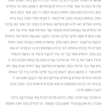
אֲחַשְׁוֵרֹשׁ לְאֶסְתֵּר הַמַּלְכָּה וּלְמָרְדֳּכַי הַיְּהוּדִי הִנֵּה בֵית הָמָן נָתַתִּי לְאֶסְתֵּר וְאֹתוֹ
תָּלוּ עַל הָעֵץ עַל אֲשֶׁר שָׁלַח יָדוֹ ביהודיים [בַּיְּהוּדִים]. ח וְאַתֶּם כִּתְבוּ עַל הַיְּהוּדִים
כַּטּוֹב בְּעֵינֵיכֶם בְּשֵׁם הַמֶּלֶךְ וְחִתְמוּ בְּטַבַּעַת הַמֶּלֶךְ כִּי כְתָב אֲשֶׁר נִכְתָּב בְּשֵׁם
הַמֶּלֶךְ וְנַחְתּוֹם בְּטַבַּעַת הַמֶּלֶךְ אֵין לְהָשִׁיב. ט וַיִּקָּרְאוּ סֹפְרֵי הַמֶּלֶךְ בָּעֵת הַהִיא
בַּחֹדֶשׁ הַשְּׁלִישִׁי הוּא חֹדֶשׁ סִיוָן בִּשְׁלוֹשָׁה וְעֶשְׂרִים בּוֹ וַיִּכָּתֵב כְּכָל אֲשֶׁר צִוָּה מָרְדֳּכַי
אֶל הַיְּהוּדִים וְאֶל הָאֲחַשְׁדַּרְפְּנִים וְהַפַּחוֹת וְשָׂרֵי הַמְּדִינוֹת אֲשֶׁר מֵהֹדּוּ וְעַד כּוּשׁ
שֶׁבַע וְעֶשְׂרִים וּמֵאָה מְדִינָה מְדִינָה וּמְדִינָה כִּכְתָבָהּ וְעַם וָעָם כִּלְשֹׁנוֹ וְאֶל הַיְּהוּדִים
כִּכְתָבָם וְכִלְשׁוֹנָם. י וַיִּכְתֹּב בְּשֵׁם הַמֶּלֶךְ אֲחַשְׁוֵרֹשׁ וַיַּחְתֹּם בְּטַבַּעַת הַמֶּלֶךְ וַיִּשְׁלַח
סְפָרִים בְּיַד הָרָצִים בַּסּוּסִים רֹכְבֵי הָרֶכֶשׁ הָאֲחַשְׁתְּרָנִים בְּנֵי הָרַמָּכִים. יא אֲשֶׁר
נָתַן הַמֶּלֶךְ לַיְּהוּדִים אֲשֶׁר בְּכָל עִיר וָעִיר לְהִקָּהֵל וְלַעֲמֹד עַל נַפְשָׁם לְהַשְׁמִיד
וְלַהֲרֹג וּלְאַבֵּד אֶת כָּל חֵיל עַם וּמְדִינָה הַצָּרִים אֹתָם טַף וְנָשִׁים וּשְׁלָלָם לָבוֹז. יב
בְּיוֹם אֶחָד בְּכָל מְדִינוֹת הַמֶּלֶךְ אֲחַשְׁוֵרוֹשׁ בִּשְׁלוֹשָׁה עָשָׂר לְחֹדֶשׁ שְׁנֵים עָשָׂר הוּא
חֹדֶשׁ אֲדָר. יג פַּתְשֶׁגֶן הַכְּתָב לְהִנָּתֵן דָּת בְּכָל מְדִינָה וּמְדִינָה גָּלוּי לְכָל הָעַמִּים
וְלִהְיוֹת היהודיים עתודים [הַיְּהוּדִים עֲתִידִים] לַיּוֹם הַזֶּה לְהִנָּקֵם מֵאֹיְבֵיהֶם. יד
הָרָצִים רֹכְבֵי הָרֶכֶשׁ הָאֲחַשְׁתְּרָנִים יָצְאוּ מְבֹהָלִים וּדְחוּפִים בִּדְבַר הַמֶּלֶךְ וְהַדָּת
נִתְּנָה בְּשׁוּשַׁן הַבִּירָה.
טו וּמָרְדֳּכַי יָצָא מִלִּפְנֵי הַמֶּלֶךְ בִּלְבוּשׁ מַלְכוּת תְּכֵלֶת וָחוּר וַעֲטֶרֶת זָהָב גְּדוֹלָה
וְתַכְרִיךְ בּוּץ וְאַרְגָּמָן וְהָעִיר שׁוּשָׁן צָהֲלָה וְשָׂמֵחָה. טז לַיְּהוּדִים הָיְתָה אוֹרָה וְשִׂמְחָה