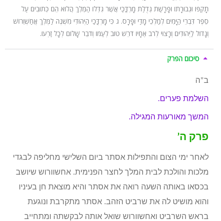
תָקְפּוֹ וּגְבוּרָתוֹ וּפָרָשַׁת גְּדֻלַּת מָרְדֳּכַי אֲשֶׁר גִּדְּלוֹ הַמֶּלֶךְ הֲלוֹא הֵם כְּתוּבִים עַל
סֵפֶר דִּבְרֵי הַיָּמִים לְמַלְכֵי מָדַי וּפָרָס. ג כִּי מָרְדֳּכַי הַיְּהוּדִי מִשְׁנֶה לַמֶּלֶךְ אֲחַשְׁוֵרוֹשׁ
וְגָדוֹל לַיְּהוּדִים וְרָצוּי לְרֹב אֶחָיו דֹּרֵשׁ טוֹב לְעַמּוֹ וְדֹבֵר שָׁלוֹם לְכָל זַרְעוֹ.
סיכום הפרק
ב”ה
השלמת פערים.
המשך מאורעות המגילה.
פרק ה’
לאחר ימי הצום והתפילות אסתר ביום השלישי מחליפה לבגדי
מלכות והולכת לבית המלך לחצר הפנימית. אחשוורוש שיושב
בכסאו באותה השעה רואה את אסתר והיא מוצאת חן בעיניו
והוא מושיט לה את שרביט הזהב. אסתר מתקרבת ונוגעת
בראש השרביט ואחשוורוש שואל אותה לבקשתה ומתחייב