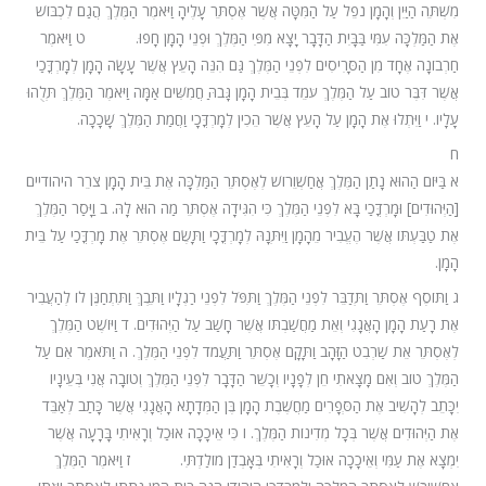
מִשְׁתֵּה הַיַּיִן וְהָמָן נֹפֵל עַל הַמִּטָּה אֲשֶׁר אֶסְתֵּר עָלֶיהָ וַיֹּאמֶר הַמֶּלֶךְ הֲגַם לִכְבּוֹשׁ
אֶת הַמַּלְכָּה עִמִּי בַּבָּיִת הַדָּבָר יָצָא מִפִּי הַמֶּלֶךְ וּפְנֵי הָמָן חָפוּ. ט וַיֹּאמֶר
חַרְבוֹנָה אֶחָד מִן הַסָּרִיסִים לִפְנֵי הַמֶּלֶךְ גַּם הִנֵּה הָעֵץ אֲשֶׁר עָשָׂה הָמָן לְמָרְדֳּכַי
אֲשֶׁר דִּבֶּר טוֹב עַל הַמֶּלֶךְ עֹמֵד בְּבֵית הָמָן גָּבֹהַּ חֲמִשִּׁים אַמָּה וַיֹּאמֶר הַמֶּלֶךְ תְּלֻהוּ
עָלָיו. י וַיִּתְלוּ אֶת הָמָן עַל הָעֵץ אֲשֶׁר הֵכִין לְמָרְדֳּכָי וַחֲמַת הַמֶּלֶךְ שָׁכָכָה.
ח
א בַּיּוֹם הַהוּא נָתַן הַמֶּלֶךְ אֲחַשְׁוֵרוֹשׁ לְאֶסְתֵּר הַמַּלְכָּה אֶת בֵּית הָמָן צֹרֵר היהודיים
[הַיְּהוּדִים] וּמָרְדֳּכַי בָּא לִפְנֵי הַמֶּלֶךְ כִּי הִגִּידָה אֶסְתֵּר מַה הוּא לָהּ. ב וַיָּסַר הַמֶּלֶךְ
אֶת טַבַּעְתּוֹ אֲשֶׁר הֶעֱבִיר מֵהָמָן וַיִּתְּנָהּ לְמָרְדֳּכָי וַתָּשֶׂם אֶסְתֵּר אֶת מָרְדֳּכַי עַל בֵּית
הָמָן.
ג וַתּוֹסֶף אֶסְתֵּר וַתְּדַבֵּר לִפְנֵי הַמֶּלֶךְ וַתִּפֹּל לִפְנֵי רַגְלָיו וַתֵּבְךְּ וַתִּתְחַנֶּן לוֹ לְהַעֲבִיר
אֶת רָעַת הָמָן הָאֲגָגִי וְאֵת מַחֲשַׁבְתּוֹ אֲשֶׁר חָשַׁב עַל הַיְּהוּדִים. ד וַיּוֹשֶׁט הַמֶּלֶךְ
לְאֶסְתֵּר אֵת שַׁרְבִט הַזָּהָב וַתָּקָם אֶסְתֵּר וַתַּעֲמֹד לִפְנֵי הַמֶּלֶךְ. ה וַתֹּאמֶר אִם עַל
הַמֶּלֶךְ טוֹב וְאִם מָצָאתִי חֵן לְפָנָיו וְכָשֵׁר הַדָּבָר לִפְנֵי הַמֶּלֶךְ וְטוֹבָה אֲנִי בְּעֵינָיו
יִכָּתֵב לְהָשִׁיב אֶת הַסְּפָרִים מַחֲשֶׁבֶת הָמָן בֶּן הַמְּדָתָא הָאֲגָגִי אֲשֶׁר כָּתַב לְאַבֵּד
אֶת הַיְּהוּדִים אֲשֶׁר בְּכָל מְדִינוֹת הַמֶּלֶךְ. ו כִּי אֵיכָכָה אוּכַל וְרָאִיתִי בָּרָעָה אֲשֶׁר
יִמְצָא אֶת עַמִּי וְאֵיכָכָה אוּכַל וְרָאִיתִי בְּאָבְדַן מוֹלַדְתִּי. ז וַיֹּאמֶר הַמֶּלֶךְ