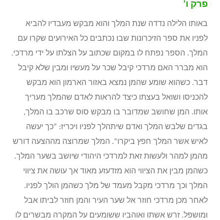
פרק ו’
באותו הלילה נדדה שנת המלך והוא מבקש מעבדיו להביא
לפניו את ספר הזיכרונות שבו נכתבים כל האירועים שקרו עם
המלך. הספר נפתח לו במקום שכתוב על הצלתו על ידי מרדכי.
הוא מברר האם מרדכי קיבל שכר על מעשיו ומבין שלא קיבל
דבר. כשהוא שומע שהמן נמצא באזור הארמון הוא מבקש
להכניסו ושואל בעצתו כיצד להראות לאדם שהמלך מעריך
אותו. המן שחושב שמדובר בו מבקש סוס שרכב בו המלך,
בגדים שלבש המלך ואדם שיתהלך לפניו ויכריז: “כך יעשה
לאיש אשר המלך חפץ ביקרו”. המלך שמרוצה מההצעה דורש
מהמן למהר ולעשות זאת למרדכי היהודי שיושב בשער המלך.
כשהמן מבין את הציווי הוא מזדעזע מאוד אך עושה את ציווי
המלך וכך מרדכי מקבל מעמד של מלך כשהמן הולך לפניו.
לאחר מכן מרדכי חוזר אל שער העיר והמן חוזר לביתו אבל
ומושפל. זרש אשתו ואוהביו ששומעים על המקרה מבשרים לו