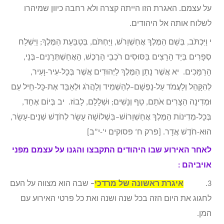
על עצמם. האגרת הזו הייתה קצרה ולא רחבה כיוון שמיהרו
לשלוח אותה אל היהודים.
י וַיִּכְתֹּב, בְּשֵׁם הַמֶּלֶךְ אֲחַשְׁוֵרֹשׁ, וַיַּחְתֹּם, בְּטַבַּעַת הַמֶּלֶךְ; וַיִּשְׁלַח
סְפָרִים בְּיַד הָרָצִים בַּסּוּסִים רֹכְבֵי הָרֶכֶשׁ, הָאֲחַשְׁתְּרָנִים–בְּנֵי,
הָרַמָּכִים. יא אֲשֶׁר נָתַן הַמֶּלֶךְ לַיְּהוּדִים אֲשֶׁר בְּכָל-עִיר-וָעִיר,
לְהִקָּהֵל וְלַעֲמֹד עַל-נַפְשָׁם–לְהַשְׁמִיד וְלַהֲרֹג וּלְאַבֵּד אֶת-כָּל-חֵיל עַם
וּמְדִינָה הַצָּרִים אֹתָם, טַף וְנָשִׁים; וּשְׁלָלָם, לָבוֹז. יב בְּיוֹם אֶחָד,
בְּכָל-מְדִינוֹת הַמֶּלֶךְ אֲחַשְׁוֵרוֹשׁ–בִּשְׁלוֹשָׁה עָשָׂר לְחֹדֶשׁ שְׁנֵים-עָשָׂר,
הוּא-חֹדֶשׁ אֲדָר. [פרק ח’ פסוקים י’-י”ב]
לאחר האירוע שבו היהודים התקבצו והגנו על עצמם מפני
אויביהם :
3.
איגרת ראשונה של מרדכי
–
שבה הוא מצווה על העם
לחגוג את היום הזה בכל שנה ושנה ואת כל פרטי האירוע עם
המן.