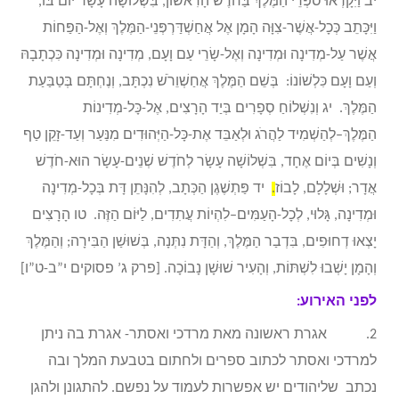
יב וַיִּקָּרְאוּ סֹפְרֵי הַמֶּלֶךְ בַּחֹדֶשׁ הָרִאשׁוֹן, בִּשְׁלוֹשָׁה עָשָׂר יוֹם בּוֹ,
וַיִּכָּתֵב כְּכָל-אֲשֶׁר-צִוָּה הָמָן אֶל אֲחַשְׁדַּרְפְּנֵי-הַמֶּלֶךְ וְאֶל-הַפַּחוֹת
אֲשֶׁר עַל-מְדִינָה וּמְדִינָה וְאֶל-שָׂרֵי עַם וָעָם, מְדִינָה וּמְדִינָה כִּכְתָבָהּ
וְעַם וָעָם כִּלְשׁוֹנוֹ: בְּשֵׁם הַמֶּלֶךְ אֲחַשְׁוֵרֹשׁ נִכְתָּב, וְנֶחְתָּם בְּטַבַּעַת
הַמֶּלֶךְ. יג וְנִשְׁלוֹחַ סְפָרִים בְּיַד הָרָצִים, אֶל-כָּל-מְדִינוֹת
הַמֶּלֶךְ–לְהַשְׁמִיד לַהֲרֹג וּלְאַבֵּד אֶת-כָּל-הַיְּהוּדִים מִנַּעַר וְעַד-זָקֵן טַף
וְנָשִׁים בְּיוֹם אֶחָד, בִּשְׁלוֹשָׁה עָשָׂר לְחֹדֶשׁ שְׁנֵים-עָשָׂר הוּא-חֹדֶשׁ
אֲדָר; וּשְׁלָלָם, לָבוֹז
.
יד פַּתְשֶׁגֶן הַכְּתָב, לְהִנָּתֵן דָּת בְּכָל-מְדִינָה
וּמְדִינָה, גָּלוּי, לְכָל-הָעַמִּים–לִהְיוֹת עֲתִדִים, לַיּוֹם הַזֶּה. טו הָרָצִים
יָצְאוּ דְחוּפִים, בִּדְבַר הַמֶּלֶךְ, וְהַדָּת נִתְּנָה, בְּשׁוּשַׁן הַבִּירָה; וְהַמֶּלֶךְ
וְהָמָן יָשְׁבוּ לִשְׁתּוֹת, וְהָעִיר שׁוּשָׁן נָבוֹכָה. [פרק ג’ פסוקים י”ב-ט”ו]
לפני האירוע:
2. אגרת ראשונה מאת מרדכי ואסתר- אגרת בה ניתן
למרדכי ואסתר לכתוב ספרים ולחתום בטבעת המלך ובה
נכתב שליהודים יש אפשרות לעמוד על נפשם. להתגונן ולהגן