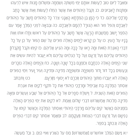
וּמֵאֵבֶל לְיוֹם טוֹב לַעֲשׂוֹת אוֹתָם יְמֵי מִשְׁתֶּה וְשִׂמְחָה וּמִשְׁלוֹחַ מָנוֹת אִישׁ לְרֵעֵהוּ
וּמַתָּנוֹת לָאֶבְיוֹנִים. כג וְקִבֵּל הַיְּהוּדִים אֵת אֲשֶׁר הֵחֵלּוּ לַעֲשׂוֹת וְאֵת אֲשֶׁר כָּתַב
מָרְדֳּכַי אֲלֵיהֶם. כד כִּי הָמָן בֶּן הַמְּדָתָא הָאֲגָגִי צֹרֵר כָּל הַיְּהוּדִים חָשַׁב עַל הַיְּהוּדִים
לְאַבְּדָם וְהִפִּל פּוּר הוּא הַגּוֹרָל לְהֻמָּם וּלְאַבְּדָם. כה וּבְבֹאָהּ לִפְנֵי הַמֶּלֶךְ אָמַר עִם
הַסֵּפֶר יָשׁוּב מַחֲשַׁבְתּוֹ הָרָעָה אֲשֶׁר חָשַׁב עַל הַיְּהוּדִים עַל רֹאשׁוֹ וְתָלוּ אֹתוֹ וְאֶת
בָּנָיו עַל הָעֵץ. כו עַל כֵּן קָרְאוּ לַיָּמִים הָאֵלֶּה פוּרִים עַל שֵׁם הַפּוּר עַל כֵּן עַל כָּל
דִּבְרֵי הָאִגֶּרֶת הַזֹּאת וּמָה רָאוּ עַל כָּכָה וּמָה הִגִּיעַ אֲלֵיהֶם. כז קִיְּמוּ וקבל [וְקִבְּלוּ]
הַיְּהוּדִים עֲלֵיהֶם וְעַל זַרְעָם וְעַל כָּל הַנִּלְוִים עֲלֵיהֶם וְלֹא יַעֲבוֹר לִהְיוֹת עֹשִׂים אֵת
שְׁנֵי הַיָּמִים הָאֵלֶּה כִּכְתָבָם וְכִזְמַנָּם בְּכָל שָׁנָה וְשָׁנָה. כח וְהַיָּמִים הָאֵלֶּה נִזְכָּרִים
וְנַעֲשִׂים בְּכָל דּוֹר וָדוֹר מִשְׁפָּחָה וּמִשְׁפָּחָה מְדִינָה וּמְדִינָה וְעִיר וָעִיר וִימֵי הַפּוּרִים
הָאֵלֶּה לֹא יַעַבְרוּ מִתּוֹךְ הַיְּהוּדִים וְזִכְרָם לֹא יָסוּף מִזַּרְעָם. כט וַתִּכְתֹּב
אֶסְתֵּר הַמַּלְכָּה בַת אֲבִיחַיִל וּמָרְדֳּכַי הַיְּהוּדִי אֶת כָּל תֹּקֶף לְקַיֵּם אֵת אִגֶּרֶת
הַפּוּרִים הַזֹּאת הַשֵּׁנִית. ל וַיִּשְׁלַח סְפָרִים אֶל כָּל הַיְּהוּדִים אֶל שֶׁבַע וְעֶשְׂרִים וּמֵאָה
מְדִינָה מַלְכוּת אֲחַשְׁוֵרוֹשׁ דִּבְרֵי שָׁלוֹם וֶאֱמֶת. לא לְקַיֵּם אֵת יְמֵי הַפֻּרִים הָאֵלֶּה
בִּזְמַנֵּיהֶם כַּאֲשֶׁר קִיַּם עֲלֵיהֶם מָרְדֳּכַי הַיְּהוּדִי וְאֶסְתֵּר הַמַּלְכָּה וְכַאֲשֶׁר קִיְּמוּ עַל
נַפְשָׁם וְעַל זַרְעָם דִּבְרֵי הַצֹּמוֹת וְזַעֲקָתָם. לב וּמַאֲמַר אֶסְתֵּר קִיַּם דִּבְרֵי הַפֻּרִים
הָאֵלֶּה וְנִכְתָּב בַּסֵּפֶר.
י.א וַיָּשֶׂם הַמֶּלֶךְ אחשרש [אֲחַשְׁוֵרוֹשׁ] מַס עַל הָאָרֶץ וְאִיֵּי הַיָּם. ב וְכָל מַעֲשֵׂה