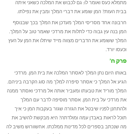
מתמלא כעס ואומר לו: גם לכבוש את המלכה כשאני איתה
בבית העזת? המן שומע את דברי המלך ומבין את נפילתו.
חרבונה אחד מסריסי המלך מעדכן את המלך בכך שבנוסף
המן בנה עץ גבוה כדי לתלות את מרדכי שאמר טוב על המלך.
המלך ששומע את הדברים מצווה מייד שיתלו את המן על העץ
וכעסו יורד.
פרק ח’
באותו היום נתן המלך לאסתר המלכה את בית המן. מרדכי
הגיע אל המלך כי אסתר סיפרה למלך מה סוג הקרבה ביניהם.
המלך מוריד את טבעתו ומעביר אותה אל מרדכי ואסתר ממנה
את מרדכי על בית המן. אסתר מוסיפה לדבר עם המלך
ולהתחנן לפניו שיבטל את הגזרה שגזר בעקבות המן כי איך
תוכל לראות באבדן עמה ומולדתה? היא מבקשת להשיב את
מה שנכתב בספרים לכל מדינות ממלכתו. אחשוורוש משיב לה