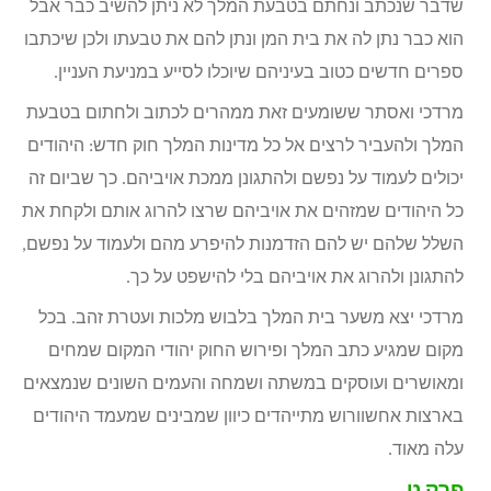
שדבר שנכתב ונחתם בטבעת המלך לא ניתן להשיב כבר אבל
הוא כבר נתן לה את בית המן ונתן להם את טבעתו ולכן שיכתבו
ספרים חדשים כטוב בעיניהם שיוכלו לסייע במניעת העניין.
מרדכי ואסתר ששומעים זאת ממהרים לכתוב ולחתום בטבעת
המלך ולהעביר לרצים אל כל מדינות המלך חוק חדש: היהודים
יכולים לעמוד על נפשם ולהתגונן ממכת אויביהם. כך שביום זה
כל היהודים שמזהים את אויביהם שרצו להרוג אותם ולקחת את
השלל שלהם יש להם הזדמנות להיפרע מהם ולעמוד על נפשם,
להתגונן ולהרוג את אויביהם בלי להישפט על כך.
מרדכי יצא משער בית המלך בלבוש מלכות ועטרת זהב. בכל
מקום שמגיע כתב המלך ופירוש החוק יהודי המקום שמחים
ומאושרים ועוסקים במשתה ושמחה והעמים השונים שנמצאים
בארצות אחשוורוש מתייהדים כיוון שמבינים שמעמד היהודים
עלה מאוד.