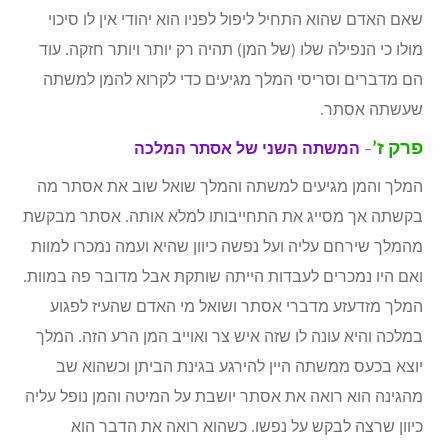
שאם האדם שהוא התחיל ליפול לפניו הוא יהודי אין לו סיכוי
מולו כי הנפילה שלו (של המן) תהיה רק יותר ויותר חזקה. עוד
הם מדברים וסריסי המלך מגיעים כדי לקרוא להמן למשתה
שעשתה אסתר.
פרק ז’
–
המשתה השני של אסתר המלכה
המלך והמן מגיעים למשתה והמלך שואל שוב את אסתר מה
בקשתה אך מסייג את התחייבותו למלא אותה. אסתר מבקשת
מהמלך שירחם עליה ועל נפשה כיוון שהיא ועמה נמכרו למוות
ואם היו נמכרים לעבדות הייתה שותקת אבל מדובר פה במוות.
המלך מזדעזע מדברי אסתר ושואל מי האדם שהעיז לפגוע
במלכה והיא עונה לו שזה איש צר ואוייב המן הרע הזה. המלך
יוצא בכעס ממשתה היין להירגע בגינת הביתן וכשהוא שב
מהגינה הוא רואה את אסתר יושבת על המיטה והמן נופל עליה
כיוון שרצה לבקש על נפשו. כשהוא רואה את הדבר הוא