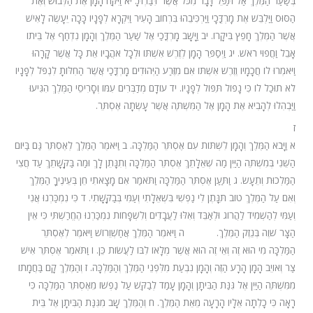
בְּשַׁעַר הַמֶּלֶךְ אַל תַּפֵּל דָּבָר מִכֹּל אֲשֶׁר דִּבַּרְתָּ. יא וַיִּקַּח הָמָן אֶת הַלְּבוּשׁ וְאֶת
הַסּוּס וַיַּלְבֵּשׁ אֶת מָרְדֳּכָי וַיַּרְכִּיבֵהוּ בִּרְחוֹב הָעִיר וַיִּקְרָא לְפָנָיו כָּכָה יֵעָשֶׂה לָאִישׁ
אֲשֶׁר הַמֶּלֶךְ חָפֵץ בִּיקָרוֹ. יב וַיָּשָׁב מָרְדֳּכַי אֶל שַׁעַר הַמֶּלֶךְ וְהָמָן נִדְחַף אֶל בֵּיתוֹ
אָבֵל וַחֲפוּי רֹאשׁ. יג וַיְסַפֵּר הָמָן לְזֶרֶשׁ אִשְׁתּוֹ וּלְכָל אֹהֲבָיו אֵת כָּל אֲשֶׁר קָרָהוּ
וַיֹּאמְרוּ לוֹ חֲכָמָיו וְזֶרֶשׁ אִשְׁתּוֹ אִם מִזֶּרַע הַיְּהוּדִים מָרְדֳּכַי אֲשֶׁר הַחִלּוֹתָ לִנְפֹּל לְפָנָיו
לֹא תוּכַל לוֹ כִּי נָפוֹל תִּפּוֹל לְפָנָיו. יד עוֹדָם מְדַבְּרִים עִמּוֹ וְסָרִיסֵי הַמֶּלֶךְ הִגִּיעוּ
וַיַּבְהִלוּ לְהָבִיא אֶת הָמָן אֶל הַמִּשְׁתֶּה אֲשֶׁר עָשְׂתָה אֶסְתֵּר.
ז
א וַיָּבֹא הַמֶּלֶךְ וְהָמָן לִשְׁתּוֹת עִם אֶסְתֵּר הַמַּלְכָּה. ב וַיֹּאמֶר הַמֶּלֶךְ לְאֶסְתֵּר גַּם בַּיּוֹם
הַשֵּׁנִי בְּמִשְׁתֵּה הַיַּיִן מַה שְּׁאֵלָתֵךְ אֶסְתֵּר הַמַּלְכָּה וְתִנָּתֵן לָךְ וּמַה בַּקָּשָׁתֵךְ עַד חֲצִי
הַמַּלְכוּת וְתֵעָשׂ. ג וַתַּעַן אֶסְתֵּר הַמַּלְכָּה וַתֹּאמַר אִם מָצָאתִי חֵן בְּעֵינֶיךָ הַמֶּלֶךְ
וְאִם עַל הַמֶּלֶךְ טוֹב תִּנָּתֶן לִי נַפְשִׁי בִּשְׁאֵלָתִי וְעַמִּי בְּבַקָּשָׁתִי. ד כִּי נִמְכַּרְנוּ אֲנִי
וְעַמִּי לְהַשְׁמִיד לַהֲרוֹג וּלְאַבֵּד וְאִלּוּ לַעֲבָדִים וְלִשְׁפָחוֹת נִמְכַּרְנוּ הֶחֱרַשְׁתִּי כִּי אֵין
הַצָּר שֹׁוֶה בְּנֵזֶק הַמֶּלֶךְ. ה וַיֹּאמֶר הַמֶּלֶךְ אֲחַשְׁוֵרוֹשׁ וַיֹּאמֶר לְאֶסְתֵּר
הַמַּלְכָּה מִי הוּא זֶה וְאֵי זֶה הוּא אֲשֶׁר מְלָאוֹ לִבּוֹ לַעֲשׂוֹת כֵּן. ו וַתֹּאמֶר אֶסְתֵּר אִישׁ
צַר וְאוֹיֵב הָמָן הָרָע הַזֶּה וְהָמָן נִבְעַת מִלִּפְנֵי הַמֶּלֶךְ וְהַמַּלְכָּה. ז וְהַמֶּלֶךְ קָם בַּחֲמָתוֹ
מִמִּשְׁתֵּה הַיַּיִן אֶל גִּנַּת הַבִּיתָן וְהָמָן עָמַד לְבַקֵּשׁ עַל נַפְשׁוֹ מֵאֶסְתֵּר הַמַּלְכָּה כִּי
רָאָה כִּי כָלְתָה אֵלָיו הָרָעָה מֵאֵת הַמֶּלֶךְ. ח וְהַמֶּלֶךְ שָׁב מִגִּנַּת הַבִּיתָן אֶל בֵּית