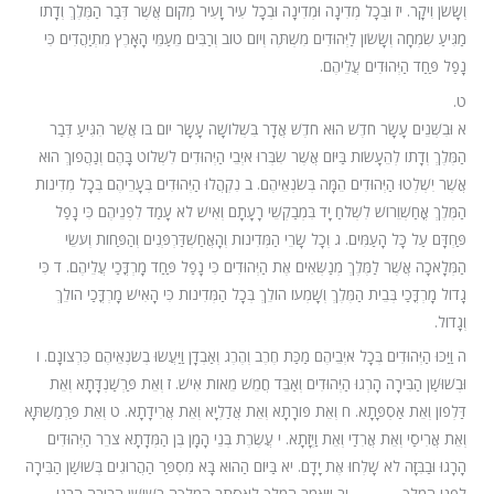
וְשָׂשֹׂן וִיקָר. יז וּבְכָל מְדִינָה וּמְדִינָה וּבְכָל עִיר וָעִיר מְקוֹם אֲשֶׁר דְּבַר הַמֶּלֶךְ וְדָתוֹ
מַגִּיעַ שִׂמְחָה וְשָׂשׂוֹן לַיְּהוּדִים מִשְׁתֶּה וְיוֹם טוֹב וְרַבִּים מֵעַמֵּי הָאָרֶץ מִתְיַהֲדִים כִּי
נָפַל פַּחַד הַיְּהוּדִים עֲלֵיהֶם.
ט.
א וּבִשְׁנֵים עָשָׂר חֹדֶשׁ הוּא חֹדֶשׁ אֲדָר בִּשְׁלוֹשָׁה עָשָׂר יוֹם בּוֹ אֲשֶׁר הִגִּיעַ דְּבַר
הַמֶּלֶךְ וְדָתוֹ לְהֵעָשׂוֹת בַּיּוֹם אֲשֶׁר שִׂבְּרוּ אֹיְבֵי הַיְּהוּדִים לִשְׁלוֹט בָּהֶם וְנַהֲפוֹךְ הוּא
אֲשֶׁר יִשְׁלְטוּ הַיְּהוּדִים הֵמָּה בְּשֹׂנְאֵיהֶם. ב נִקְהֲלוּ הַיְּהוּדִים בְּעָרֵיהֶם בְּכָל מְדִינוֹת
הַמֶּלֶךְ אֳחַשְׁוֵרוֹשׁ לִשְׁלֹחַ יָד בִּמְבַקְשֵׁי רָעָתָם וְאִישׁ לֹא עָמַד לִפְנֵיהֶם כִּי נָפַל
פַּחְדָּם עַל כָּל הָעַמִּים. ג וְכָל שָׂרֵי הַמְּדִינוֹת וְהָאֲחַשְׁדַּרְפְּנִים וְהַפַּחוֹת וְעֹשֵׂי
הַמְּלָאכָה אֲשֶׁר לַמֶּלֶךְ מְנַשְּׂאִים אֶת הַיְּהוּדִים כִּי נָפַל פַּחַד מָרְדֳּכַי עֲלֵיהֶם. ד כִּי
גָדוֹל מָרְדֳּכַי בְּבֵית הַמֶּלֶךְ וְשָׁמְעוֹ הוֹלֵךְ בְּכָל הַמְּדִינוֹת כִּי הָאִישׁ מָרְדֳּכַי הוֹלֵךְ
וְגָדוֹל.
ה וַיַּכּוּ הַיְּהוּדִים בְּכָל אֹיְבֵיהֶם מַכַּת חֶרֶב וְהֶרֶג וְאַבְדָן וַיַּעֲשׂוּ בְשֹׂנְאֵיהֶם כִּרְצוֹנָם. ו
וּבְשׁוּשַׁן הַבִּירָה הָרְגוּ הַיְּהוּדִים וְאַבֵּד חֲמֵשׁ מֵאוֹת אִישׁ. ז וְאֵת פַּרְשַׁנְדָּתָא וְאֵת
דַּלְפוֹן וְאֵת אַסְפָּתָא. ח וְאֵת פּוֹרָתָא וְאֵת אֲדַלְיָא וְאֵת אֲרִידָתָא. ט וְאֵת פַּרְמַשְׁתָּא
וְאֵת אֲרִיסַי וְאֵת אֲרִדַי וְאֵת וַיְזָתָא. י עֲשֶׂרֶת בְּנֵי הָמָן בֶּן הַמְּדָתָא צֹרֵר הַיְּהוּדִים
הָרָגוּ וּבַבִּזָּה לֹא שָׁלְחוּ אֶת יָדָם. יא בַּיּוֹם הַהוּא בָּא מִסְפַּר הַהֲרוּגִים בְּשׁוּשַׁן הַבִּירָה
לִפְנֵי הַמֶּלֶךְ. יב וַיֹּאמֶר הַמֶּלֶךְ לְאֶסְתֵּר הַמַּלְכָּה בְּשׁוּשַׁן הַבִּירָה הָרְגוּ