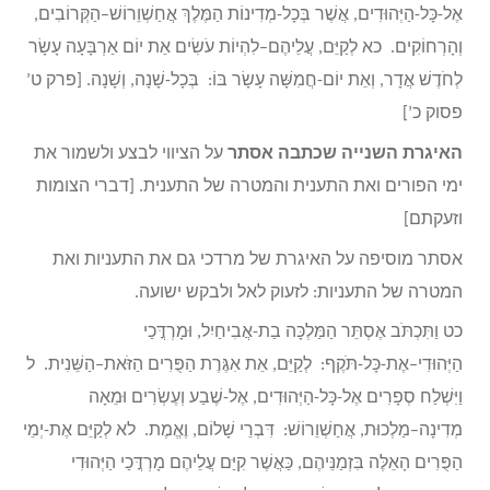
אֶל-כָּל-הַיְּהוּדִים, אֲשֶׁר בְּכָל-מְדִינוֹת הַמֶּלֶךְ אֲחַשְׁוֵרוֹשׁ–הַקְּרוֹבִים,
וְהָרְחוֹקִים. כא לְקַיֵּם, עֲלֵיהֶם–לִהְיוֹת עֹשִׂים אֵת יוֹם אַרְבָּעָה עָשָׂר
לְחֹדֶשׁ אֲדָר, וְאֵת יוֹם-חֲמִשָּׁה עָשָׂר בּוֹ: בְּכָל-שָׁנָה, וְשָׁנָה. [פרק ט’
פסוק כ’]
האיגרת השנייה שכתבה אסתר
על הציווי לבצע ולשמור את
ימי הפורים ואת התענית והמטרה של התענית. [דברי הצומות
וזעקתם]
אסתר מוסיפה על האיגרת של מרדכי גם את התעניות ואת
המטרה של התעניות: לזעוק לאל ולבקש ישועה.
כט וַתִּכְתֹּב אֶסְתֵּר הַמַּלְכָּה בַת-אֲבִיחַיִל, וּמָרְדֳּכַי
הַיְּהוּדִי–אֶת-כָּל-תֹּקֶף: לְקַיֵּם, אֵת אִגֶּרֶת הַפֻּרִים הַזֹּאת–הַשֵּׁנִית. ל
וַיִּשְׁלַח סְפָרִים אֶל-כָּל-הַיְּהוּדִים, אֶל-שֶׁבַע וְעֶשְׂרִים וּמֵאָה
מְדִינָה–מַלְכוּת, אֲחַשְׁוֵרוֹשׁ: דִּבְרֵי שָׁלוֹם, וֶאֱמֶת. לא לְקַיֵּם אֶת-יְמֵי
הַפֻּרִים הָאֵלֶּה בִּזְמַנֵּיהֶם, כַּאֲשֶׁר קִיַּם עֲלֵיהֶם מָרְדֳּכַי הַיְּהוּדִי