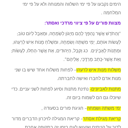
הימים נקבעו על פי ימי השלווה והמנוחה ולא על פי ימי
המלחמה .
מצוות פורים על פי ציווי מרדכי ואסתר:
“וְהַחֹדֶשׁ אֲשֶׁר נֶהְפַּךְ לָהֶם מִיָּגוֹן לְשִׂמְחָה, וּמֵאֵבֶל לְיוֹם טוֹב;
לַעֲשׂוֹת אוֹתָם, יְמֵי מִשְׁתֶּה וְשִׂמְחָה, וּמִשְׁלֹחַ מָנוֹת אִישׁ לְרֵעֵהוּ,
וּמַתָּנוֹת לָאֶבְיֹנִים. כג וְקִבֵּל, הַיְּהוּדִים, אֵת אֲשֶׁר-הֵחֵלּוּ, לַעֲשׂוֹת;
וְאֵת אֲשֶׁר-כָּתַב מָרְדֳּכַי, אֲלֵיהֶם”.
משלוח מנות איש לרעהו
– לפחות משלוח אחד שיש בו שני
מנות אדם לחברו ואישה לחברתה.
מתנות לאביונים-
נתינת מתנות וסיוע לפחות לשני עניים. כדי
שיוכלו גם הם לשמוח ביום זה.
ימי משתה ושמחה
– חגיגת פורים בסעודה ,
קריאת מגילת אסתר
– קריאת המגילה לזיכרון הדברים מדור
לדור על הניסים שנעשו לעם בזמן זה בתקופה אחרת.