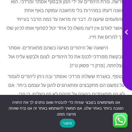
חדשה, גזרת היהודים על ידי המן ולבסוף אסתר ומרדכי. הוא
משנה דעתו במהירות בלי מחשבה עמוקה באף אחת
מהפעמים שיעצו לו. דבר זה מראה עד כמה הדבר בעייתי
כאשר לאדם אין דעה משלו כל אחד יכול לסחוף אותו לכיוון שלו
וכך להרוס את חייו.
5. הישועה של היהודים מגיעה כשהם מתאחדים- אסתר
מבקשת ממרדכי לכנס את כל היהודים. לצום ולבקש עליה ועל
הצלחתה. [פרק ד’ פסוק ט”ז]
בנוסף, באגרת ששלחו מרדכי ואסתר ובה ניתן ליהודים לעמוד
על נפשם הם מתקבצים ומתארגנים להגן על עצמם ביחד. אם
לא היו מתאחדים בהגנה על חייהם לא היו ניצלים. כי הרי
אנו משתמשים בקובצי עוגיות כדי להבטיח שאנו נותנים לך את החוויה
האיגרת לא ביטלה את החוק אלא רק הוסיפה את האפשרות
הטובה ביותר באתר שלנו. אם תמשיך להשתמש באתר זה אנו נניח שאתה
שבה יכלו להגן על עצמם. באחדות שלהם הם הצליחו לגבור
מרוצה ממנו.
על הגויים שניסו לפגוע בהם.
אישור
יא אֲשֶׁר נָתַן הַמֶּלֶךְ לַיְּהוּדִים אֲשֶׁר בְּכָל-עִיר-וָעִיר, לְהִקָּהֵל וְלַעֲמֹד