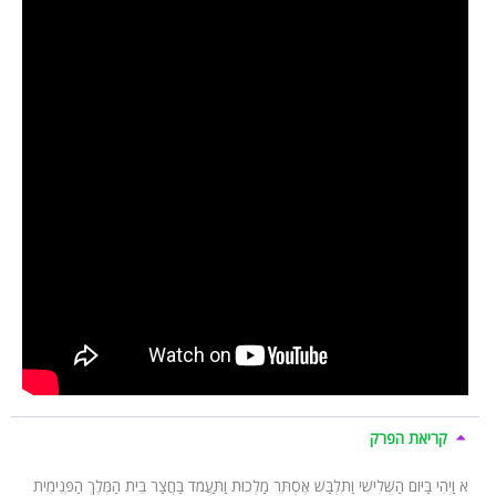
קריאת הפרק
א וַיְהִי בַּיּוֹם הַשְּׁלִישִׁי וַתִּלְבַּשׁ אֶסְתֵּר מַלְכוּת וַתַּעֲמֹד בַּחֲצַר בֵּית הַמֶּלֶךְ הַפְּנִימִית