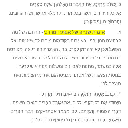
כ וַיִּכְתֹּב מָרְדֳּכַי, אֶת-הַדְּבָרִים הָאֵלֶּה; וַיִּשְׁלַח סְפָרִים
אֶל-כָּל-הַיְּהוּדִים, אֲשֶׁר בְּכָל-מְדִינוֹת הַמֶּלֶךְ אֲחַשְׁוֵרוֹשׁ–הַקְּרוֹבִים,
וְהָרְחוֹקִים. [פסוק כ’]
4.
איגרת שנייה של אסתר ומרדכי
– הרחבה של מה
קרה עם המן ובניו. באיגרות הקודמות מיהרו להוציא אותן אל
הפועל ולכן לא היה זמן לפרט בהן. האיגרת הזו רגועה ומפורטת
בה מסופר כל הסיפור והציווי לחגוג בכל שנה ושנה אירועים
אלה במשתה, מתנות לאביונים ומשלוח מנות איש לרעהו.
בנוסף, האיגרת של אסתר מכניסה גם את ימי הצומות ואת
הזעקה לה’.
” וַתִּכְתֹּב אֶסְתֵּר הַמַּלְכָּה בַת-אֲבִיחַיִל, וּמָרְדֳּכַי
הַיְּהוּדִי–אֶת-כָּל-תֹּקֶף: לְקַיֵּם, אֵת אִגֶּרֶת הַפֻּרִים הַזֹּאת–הַשֵּׁנִית…
דִּבְרֵי הַצּוֹמוֹת, וְזַעֲקָתָם. לב וּמַאֲמַר אֶסְתֵּר–קִיַּם, דִּבְרֵי הַפֻּרִים
הָאֵלֶּה; וְנִכְתָּב, בַּסֵּפֶר. [פרק ט’ פסוקים כ”ט- ל”ב].