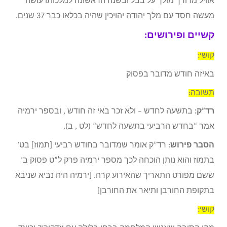
אוויל מרודך מולך על בבל ובשנה הראשונה למלכותו עושה
מעשה חסד עם מלך יהודה יהויכין שהיה בכלאו כבר 37 שנים.
קשיים ופירושים:
קושי:
באיזה חודש מדובר בפסוק
תשובה:
רד”ק:
בתשעה לחדש – ולא זכר באי זה חודש , ובספר ירמיה
אמר “בחדש הרביעי בתשעה לחדש” (לט , ב).
הסבר פירוש
: רד”ק אומר שמדובר בחודש רביעי [תמוז] בט’
בתמוז והוא נותן הוכחה לכך מספר ירמיה פרק ל”ט פסוק ב’
ששם מפורט התאריך שהאירוע קרה. [ירמיה היה נביא שניבא
בתקופת החורבן ותיאר את החורבן]
קושי: