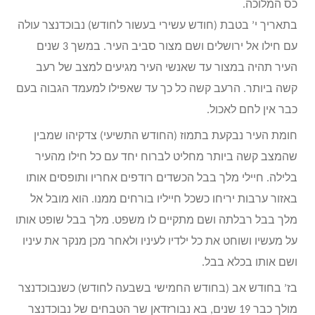
כס המלוכה.
בתאריך י’ בטבת (חודש עשירי בעשור לחודש) נבוכדנצר עולה
עם חילו אל ירושלים ושם מצור סביב העיר. במשך 3 שנים
העיר תהיה במצור עד שאנשי העיר מגיעים למצב של רעב
קשה ביותר. הרעב קשה כל כך עד שאפילו למעמד הגבוה בעם
כבר אין לחם לאכול.
חומת העיר נבקעת בתמוז (החודש התשיעי) צדקיהו שמבין
שהמצב קשה ביותר מחליט לברוח יחד עם כל חילו מהעיר
בלילה. חיילי מלך בבל הכשדים רודפים אחריו ותופסים אותו
באזור ערבות יריחו כשכל חייליו בורחים ממנו. הוא מובל אל
מלך בבל רבלתה ושם מתקיים לו משפט. מלך בבל שופט אותו
על מעשיו ושוחט את כל ילדיו לעיניו ולאחר מכן מנקר את עיניו
ושם אותו בכלא בבל.
בז’ בחודש אב (בחודש החמישי בשבעה לחודש) כשנבוכדנצר
מולך כבר 19 שנים, בא נבורזדאן שר הטבחים של נבוכדנצר