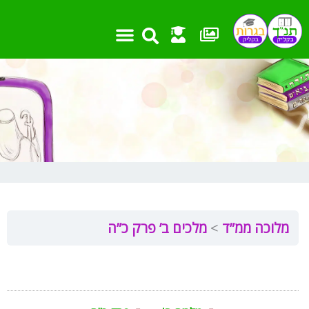
ילוג
תוכן
מלוכה ממ”ד
מלכים ב’ פרק כ”ה