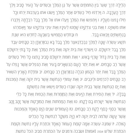
הַלַּיְלָה דֶּרֶךְ שַׁעַר בֵּין הַחֹמֹתַיִם אֲשֶׁר עַל גַּן הַמֶּלֶךְ וְכַשְׂדִּים עַל הָעִיר סָבִיב וַיֵּלֶךְ
דֶּרֶךְ הָעֲרָבָה.
ה
וַיִּרְדְּפוּ חֵיל כַּשְׂדִּים אַחַר הַמֶּלֶךְ וַיַּשִּׂגוּ אֹתוֹ בְּעַרְבוֹת יְרֵחוֹ וְכָל
חֵילוֹ נָפֹצוּ מֵעָלָיו.
ו
וַיִּתְפְּשׂוּ אֶת הַמֶּלֶךְ וַיַּעֲלוּ אֹתוֹ אֶל מֶלֶךְ בָּבֶל רִבְלָתָה וַיְדַבְּרוּ
אִתּוֹ מִשְׁפָּט.
ז
וְאֶת בְּנֵי צִדְקִיָּהוּ שָׁחֲטוּ לְעֵינָיו וְאֶת עֵינֵי צִדְקִיָּהוּ עִוֵּר וַיַּאַסְרֵהוּ
בַנְחֻשְׁתַּיִם וַיְבִאֵהוּ בָּבֶל.
ח
וּבַחֹדֶשׁ הַחֲמִישִׁי בְּשִׁבְעָה לַחֹדֶשׁ הִיא שְׁנַת
תְּשַׁע עֶשְׂרֵה שָׁנָה לַמֶּלֶךְ נְבֻכַדְנֶאצַּר מֶלֶךְ בָּבֶל בָּא נְבוּזַרְאֲדָן רַב טַבָּחִים עֶבֶד
מֶלֶךְ בָּבֶל יְרוּשָׁלָ‍ִם.
ט
וַיִּשְׂרֹף אֶת בֵּית יְהוָה וְאֶת בֵּית הַמֶּלֶךְ וְאֵת כָּל בָּתֵּי יְרוּשָׁלַ‍ִם
וְאֶת כָּל בֵּית גָּדוֹל שָׂרַף בָּאֵשׁ.
י
וְאֶת חוֹמֹת יְרוּשָׁלַ‍ִם סָבִיב נָתְצוּ כָּל חֵיל כַּשְׂדִּים
אֲשֶׁר רַב טַבָּחִים.
יא
וְאֵת יֶתֶר הָעָם הַנִּשְׁאָרִים בָּעִיר וְאֶת הַנֹּפְלִים אֲשֶׁר נָפְלוּ עַל
הַמֶּלֶךְ בָּבֶל וְאֵת יֶתֶר הֶהָמוֹן הֶגְלָה נְבוּזַרְאֲדָן רַב טַבָּחִים.
יב
וּמִדַּלַּת הָאָרֶץ הִשְׁאִיר
רַב טַבָּחִים לְכֹרְמִים וּלְיֹגְבִים.
יג
וְאֶת עַמּוּדֵי הַנְּחֹשֶׁת אֲשֶׁר בֵּית יְהוָה וְאֶת הַמְּכֹנוֹת
וְאֶת יָם הַנְּחֹשֶׁת אֲשֶׁר בְּבֵית יְהוָה שִׁבְּרוּ כַשְׂדִּים וַיִּשְׂאוּ אֶת נְחֻשְׁתָּם
בָּבֶלָה.
יד
וְאֶת הַסִּירֹת וְאֶת הַיָּעִים וְאֶת הַמְזַמְּרוֹת וְאֶת הַכַּפּוֹת וְאֵת כָּל כְּלֵי
הַנְּחֹשֶׁת אֲשֶׁר יְשָׁרְתוּ בָם לָקָחוּ.
טו
וְאֶת הַמַּחְתּוֹת וְאֶת הַמִּזְרָקוֹת אֲשֶׁר זָהָב זָהָב
וַאֲשֶׁר כֶּסֶף כָּסֶף לָקַח רַב טַבָּחִים.
טז
הָעַמּוּדִים שְׁנַיִם הַיָּם הָאֶחָד וְהַמְּכֹנוֹת
אֲשֶׁר עָשָׂה שְׁלֹמֹה לְבֵית יְהוָה לֹא הָיָה מִשְׁקָל לִנְחֹשֶׁת כָּל הַכֵּלִים
הָאֵלֶּה.
יז
שְׁמֹנֶה עֶשְׂרֵה אַמָּה קוֹמַת הָעַמּוּד הָאֶחָד וְכֹתֶרֶת עָלָיו נְחֹשֶׁת וְקוֹמַת
הַכֹּתֶרֶת שָׁלֹשׁ
[אַמּוֹת] וּשְׂבָכָה וְרִמֹּנִים עַל הַכֹּתֶרֶת סָבִיב הַכֹּל נְחֹשֶׁת
אמה