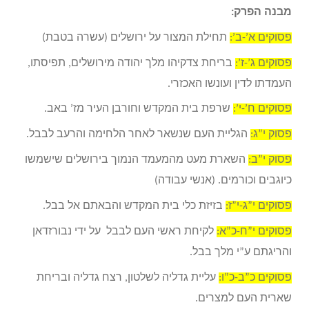
מבנה הפרק:
פסוקים א’-ב’:
תחילת המצור על ירושלים (עשרה בטבת)
פסוקים ג’-ז’:
בריחת צדקיהו מלך יהודה מירושלים, תפיסתו,
העמדתו לדין ועונשו האכזרי.
פסוקים ח’-י’:
שרפת בית המקדש וחורבן העיר מז’ באב.
פסוק י”ג:
הגליית העם שנשאר לאחר הלחימה והרעב לבבל.
פסוק י”ב:
השארת מעט מהמעמד הנמוך בירושלים שישמשו
כיוגבים וכורמים. (אנשי עבודה)
פסוקים י”ג-י”ז:
בזיזת כלי בית המקדש והבאתם אל בבל.
פסוקים י”ח-כ”א:
לקיחת ראשי העם לבבל על ידי נבורזדאן
והריגתם ע”י מלך בבל.
פסוקים כ”ב-כ”ו:
עליית גדליה לשלטון, רצח גדליה ובריחת
שארית העם למצרים.