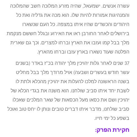
עשרה אנשים. ישמעאל, שהיה מזרע המלוכה חשב שהמלוכה
והמנהיגות אמורות להיות שלו. הוא מכה את גדליה ואת כל
היהודים והכשדים שהיו איתו במצפה. כל העם שנשארו
בירושלים לאחר החורבן ראו את האירוע ובגלל חששם מנקמת
מלך בבל קמו ועזבו את הארץ וברחו למצרים. וכך גם שארית
הפלטה שעוד נשארו בארץ עזבו וברחו מהארץ.
37 שנים לאחר גלות יהויכין מלך יהודה בכ”ז באדר (בשנים
עשר חודש בעשרים ושבעה) אויל מרודך מלך בבל מחליט
בשנה הראשונה למלכו להעלות את יהויכין מהכלא ולתת לו
לשבת יחד איתו סביב שולחנו. הוא משנה את בגדי הכלא של
יהויכין ושם את כסאו מעל הכסאות של שאר המלכים שאכלו
סביב שולחנו, מדבר איתו דברים טובים ונותן לו יחס טוב ואוכל
בשפע כל ימי חייו.
חקירת הפרק: