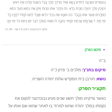
בְּעֶשְׂרִים וְשִׁבְעָה לַחֹדֶשׁ נָשָׂא אֱוִיל מְרֹדַךְ מֶלֶךְ בָּבֶל בִּשְׁנַת מָלְכוֹ אֶת רֹאשׁ
יְהוֹיָכִין מֶלֶךְ יְהוּדָה מִבֵּית כֶּלֶא.
כח
וַיְדַבֵּר אִתּוֹ טֹבוֹת וַיִּתֵּן אֶת כִּסְאוֹ מֵעַל כִּסֵּא
הַמְּלָכִים אֲשֶׁר אִתּוֹ בְּבָבֶל.
כט
וְשִׁנָּא אֵת בִּגְדֵי כִלְאוֹ וְאָכַל לֶחֶם תָּמִיד לְפָנָיו כָּל
יְמֵי חַיָּיו.
ל
וַאֲרֻחָתוֹ אֲרֻחַת תָּמִיד נִתְּנָה לּוֹ מֵאֵת הַמֶּלֶךְ דְּבַר יוֹם בְּיוֹמוֹ כֹּל יְמֵי חַיָּו.
מתוך ויקיטקסט רשיון CC BY – SA 3.0
סיכום הפרק
ב”ה
מיקום בתנ”ך:
מלכים ב’ פרק כ”ה
נושא:
חורבן בית המקדש וגלות יהודה השנייה.
תקציר הפרק:
כאשר צדקיהו מולך תשע שנים מגיע נבוכדנצר לנקום את
נקמתו במלך יהודה שהעז למרוד בו לאחר שהוא שם אותו על