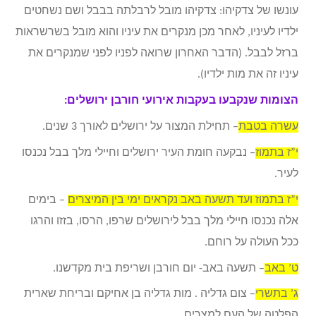
עונשו של צדקיהו: צדקיהו מובל לרבלתה בבבל ושם נשחטים
ילדיו לעיניו, לאחר מכן מנקרים את עיניו והוא מובל בשרשראות
ברזל לבבל. (הדבר האחרון שרואה לפניו לפני שמנקרים את
עיניו זה את מות ילדיו).
הצומות שנקבעו בעקבות אירועי חורבן ירושלים:
עשרה בטבת
– תחילת המצור על ירושלים לאורך 3 שנים.
י”ז בתמוז
– נבקעה חומת העיר ירושלים וחיילי מלך בבל נכנסו
לעיר.
י”ז בתמוז ועד תשעה באב נקראים ימי בין המיצרים
– בימים
אלה נכנסו חיילי מלך בבל לירושלים שרפו, הרסו, בזזו והרגו
ככל העולה על רוחם.
ט’ באב
– תשעה באב- יום חורבן ושריפת בית מקדשנו.
ג’ בתשרי
– צום גדליה . מות גדליה בן אחיקם ובריחת שארית
הפלטה של העם למצרים.