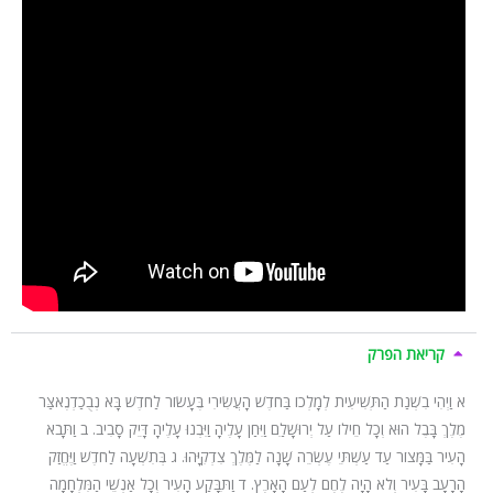
קריאת הפרק
א
וַיְהִי בִשְׁנַת הַתְּשִׁיעִית לְמָלְכוֹ בַּחֹדֶשׁ הָעֲשִׂירִי בֶּעָשׂוֹר לַחֹדֶשׁ בָּא נְבֻכַדְנֶאצַּר
מֶלֶךְ בָּבֶל הוּא וְכָל חֵילוֹ עַל יְרוּשָׁלַ‍ִם וַיִּחַן עָלֶיהָ וַיִּבְנוּ עָלֶיהָ דָּיֵק סָבִיב.
ב
וַתָּבֹא
הָעִיר בַּמָּצוֹר עַד עַשְׁתֵּי עֶשְׂרֵה שָׁנָה לַמֶּלֶךְ צִדְקִיָּהוּ.
ג
בְּתִשְׁעָה לַחֹדֶשׁ וַיֶּחֱזַק
הָרָעָב בָּעִיר וְלֹא הָיָה לֶחֶם לְעַם הָאָרֶץ.
ד
וַתִּבָּקַע הָעִיר וְכָל אַנְשֵׁי הַמִּלְחָמָה