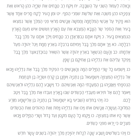
וְכָאֵלֶּה לַעַמּוּד הַשֵּׁנִי עַל הַשְּׂבָכָה.
יח
וַיִּקַּח רַב טַבָּחִים אֶת שְׂרָיָה כֹּהֵן הָרֹאשׁ וְאֶת
צְפַנְיָהוּ כֹּהֵן מִשְׁנֶה וְאֶת שְׁלֹשֶׁת שֹׁמְרֵי הַסַּף.
יט
וּמִן הָעִיר לָקַח סָרִיס אֶחָד אֲ‍שֶׁר
הוּא פָקִיד עַל אַנְשֵׁי הַמִּלְחָמָה וַחֲמִשָּׁה אֲנָשִׁים מֵרֹאֵי פְנֵי הַמֶּלֶךְ אֲשֶׁר נִמְצְאוּ
בָעִיר וְאֵת הַסֹּפֵר שַׂר הַצָּבָא הַמַּצְבִּא אֶת עַם הָאָרֶץ וְשִׁשִּׁים אִישׁ מֵעַם הָאָרֶץ
הַנִּמְצְאִים בָּעִיר.
כ
וַיִּקַּח אֹתָם נְבוּזַרְאֲדָן רַב טַבָּחִים וַיֹּלֶךְ אֹתָם עַל מֶלֶךְ בָּבֶל
רִבְלָתָה.
כא
וַיַּךְ אֹתָם מֶלֶךְ בָּבֶל וַיְמִיתֵם בְּרִבְלָה בְּאֶרֶץ חֲמָת וַיִּגֶל יְהוּדָה מֵעַל
אַדְמָתוֹ.
כב
וְהָעָם הַנִּשְׁאָר בְּאֶרֶץ יְהוּדָה אֲשֶׁר הִשְׁאִיר נְבוּכַדְנֶאצַּר מֶלֶךְ בָּבֶל
וַיַּפְקֵד עֲלֵיהֶם אֶת גְּדַלְיָהוּ בֶּן אֲחִיקָם בֶּן שָׁפָן.
כג
וַיִּשְׁמְעוּ כָל שָׂרֵי הַחֲיָלִים הֵמָּה וְהָאֲנָשִׁים כִּי הִפְקִיד מֶלֶךְ בָּבֶל אֶת גְּדַלְיָהוּ וַיָּבֹאוּ
אֶל גְּדַלְיָהוּ הַמִּצְפָּה וְיִשְׁמָעֵאל בֶּן נְתַנְיָה וְיוֹחָנָן בֶּן קָרֵחַ וּשְׂרָיָה בֶן תַּנְחֻמֶת
הַנְּטֹפָתִי וְיַאֲזַנְיָהוּ בֶּן הַמַּעֲכָתִי הֵמָּה וְאַנְשֵׁיהֶם.
כד
וַיִּשָּׁבַע לָהֶם גְּדַלְיָהוּ וּלְאַנְשֵׁיהֶם
וַיֹּאמֶר לָהֶם אַל תִּירְאוּ מֵעַבְדֵי הַכַּשְׂדִּים שְׁבוּ בָאָרֶץ וְעִבְדוּ אֶת מֶלֶךְ בָּבֶל וְיִטַב
לָכֶם.
כה
וַיְהִי בַּחֹדֶשׁ הַשְּׁבִיעִי בָּא יִשְׁמָעֵאל בֶּן נְתַנְיָה בֶּן אֱלִישָׁמָע מִזֶּרַע
הַמְּלוּכָה וַעֲשָׂרָה אֲנָשִׁים אִתּוֹ וַיַּכּוּ אֶת גְּדַלְיָהוּ וַיָּמֹת וְאֶת הַיְּהוּדִים וְאֶת הַכַּשְׂדִּים
אֲשֶׁר הָיוּ אִתּוֹ בַּמִּצְפָּה.
כו
וַיָּקֻמוּ כָל הָעָם מִקָּטֹן וְעַד גָּדוֹל וְשָׂרֵי הַחֲיָלִים וַיָּבֹאוּ
מִצְרָיִם כִּי יָרְאוּ מִפְּנֵי כַשְׂדִּים.
כז
וַיְהִי בִשְׁלֹשִׁים וָשֶׁבַע שָׁנָה לְגָלוּת יְהוֹיָכִין מֶלֶךְ יְהוּדָה בִּשְׁנֵים עָשָׂר חֹדֶשׁ