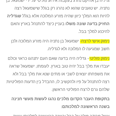
גדליה בן אחיקם נהרג בעקבות אירוע פוליטי על ידי ישמעאל בן
נתניה. יש טוענים שהוא לא נהרג רק בגלל שישמעאל רצה
להיות הוא המלך כיוון שהיה מזרע המלוכה אלא בגלל
שגדליה
החזיק בדעה שונה משלו
בעניין כיצד להתנהל בארץ והאם
להיכנע למלך בבל.
נימוק אישי לרצח-
ישמעאל בן נתניה היה מזרע המלוכה ולכן
חשב שמגיעה לו המלוכה ולא לגדליה.
נימוק פוליטי
– גדליה היה בדעה שאם העם יתנהגו כראוי וכולם
יעבדו את מלך בבל יהיה טוב בארץ. לעומתו, ישמעאל שראה
את משפחתו יוצאים לשבי או מתים שנא את מלך בבל ולא
רצה להתנהל על פיו ולהקשיב לו, ההבדל בין הדעות הפוליטיות
שלהם גרם לרצח הפוליטי הראשון.
בתקופת העבר הקדום מלכים נהגו לעשות מעשי חנינה
בשנה הראשונה למלכותם: