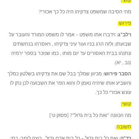
קושי:
מהי הסיבה שמשפט צדקיהו היה כל כך אכזרי?
פירוש:
רלב”ג:
וידברו אתו משפט – אמר לו משפט המורד והעובר על
שבועתו; ולזה הרג בניו ועור עיני צדקיהו , ויאסרהו בנחשתים
ונתנהו בבית האסורים עד יום מותו , כמו שנזכר בספר ירמיה
(נב , יא).
הסבר פירוש:
מכיוון שמלך בבל שם את צדקיהו בשלטון כמלך
והשביע אותו שיהיה נאמן לו והוא הפר את השבועה לכן נתן לו
עונש אכזרי כל כך.
קושי:
מה הכוונה “ואת כל בית גדול”? [פסוק ט’]
תשובה
:
רד”ק:
ואת כל בית גדול – כל בית אדם גדול , רוצה לומר: בתי