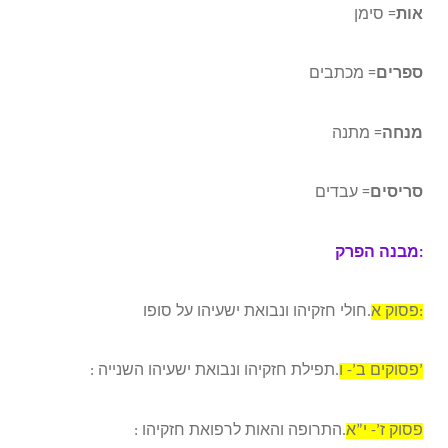
אות
= סימן
ספרים
= מכתבים
מנחה
= מתנה
סריסים
= עבדים
מבנה הפרק:
פסוק א:
חולי חזקיהו ונבואת ישעיהו על סופו.
פסוקים ב’- ו’
: תפילת חזקיהו ונבואת ישעיהו השנייה.
פסוק ז’- י”א
: התרופה והאות לרפואת חזקיהו.