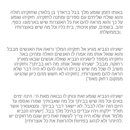
באותו הזמן שומע מלך בבל בראדך בן בלאדן שחזקיהו חולה
והוא שולח שליחים עם ספרים ומתנה לחזקיהו. חזקיהו שומע
על כך והוא מראה להם את כל האוצרות שיש בארמונו: כסף,
זהב, בשמים, שמן איכותי, בית כליו וכל מה שיש באוצרותיו
ובממשלתו.
ישעיהו הנביא מגיע אל חזקיהו המלך ורואה את האנשים מבבל
והוא שואל אותו מה אמרו לו האנשים האלה ומהיכן באו?
וחזקיהו מספר לישעיהו הנביא שאלה אנשים שבאו מארץ
רחוקה, מבבל. ישעיהו שואל אותו: מה ראו בביתך? וחזקיהו
משיב לו שכל מה שיש בביתו הראה להם לא היה דבר שלא
הראה להם מאוצרותיו. [חזקיהו לא חשש מהם כיוון שהגיעו
ממקום רחוק מאוד]
ישעיהו הנביא שומע זאת ונותן לו נבואה מאת ה’: הינה ימים
באים וכל מה שיש בביתך וכל מה שאבותיך שמרו ואספו עד
היום הזה יגלה לבבל. לא יישאר דבר בביתך. ומצאצאיך אשר
תוליד יילקחו ויהיו עבדים בהיכל מלך בבל. [ישעיהו הנביא
מלמד אותו שלא היה צריך לעשות זאת כיוון שגם מרחוקים יש
להיזהר ולא לנהוג בפזיזות ולהראות את כל אוצרותיו].