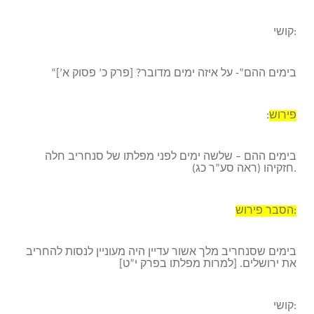
קושי:
“בימים ההם”- על איזה ימים מדובר? [פרק כ’ פסוק א’]
פירוש
:
בימים ההם – שלשה ימים לפני מפלתו של סנחריב חלה
חזקיהו (ראה סע”ר כג).
הסבר פירוש:
בימים שסנחריב מלך אשור עדיין היה מעוניין לנסות להחריב
את ירושלים. [למרות מפלתו בפרק י”ט]
קושי: