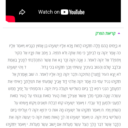
קריאת הפרק
א בַּיָּמִים הָהֵם חָלָה חִזְקִיָּהוּ לָמוּת וַיָּבֹא אֵלָיו יְשַׁעְיָהוּ בֶן אָמוֹץ הַנָּבִיא וַיֹּאמֶר אֵלָיו
כֹּה אָמַר יְהוָה צַו לְבֵיתֶךָ כִּי מֵת אַתָּה וְלֹא תִחְיֶה. ב וַיַּסֵּב אֶת פָּנָיו אֶל הַקִּיר
וַיִּתְפַּלֵּל אֶל יְהוָה לֵאמֹר. ג אָנָּה יְהוָה זְכָר נָא אֵת אֲשֶׁר הִתְהַלַּכְתִּי לְפָנֶיךָ בֶּאֱמֶת
וּבְלֵבָב שָׁלֵם וְהַטּוֹב בְּעֵינֶיךָ עָשִׂיתִי וַיֵּבְךְּ חִזְקִיָּהוּ בְּכִי גָדוֹל. ד וַיְהִי יְשַׁעְיָהוּ
לֹא יָצָא העיר [חָצֵר] הַתִּיכֹנָה וּדְבַר יְהוָה הָיָה אֵלָיו לֵאמֹר. ה שׁוּב וְאָמַרְתָּ אֶל
חִזְקִיָּהוּ נְגִיד עַמִּי כֹּה אָמַר יְהוָה אֱלֹהֵי דָּוִד אָבִיךָ שָׁמַעְתִּי אֶת תְּפִלָּתֶךָ רָאִיתִי אֶת
דִּמְעָתֶךָ הִנְנִי רֹפֶא לָךְ בַּיּוֹם הַשְּׁלִישִׁי תַּעֲלֶה בֵּית יְהוָה. ו וְהֹסַפְתִּי עַל יָמֶיךָ חֲמֵשׁ
עֶשְׂרֵה שָׁנָה וּמִכַּף מֶלֶךְ אַשּׁוּר אַצִּילְךָ וְאֵת הָעִיר הַזֹּאת וְגַנּוֹתִי עַל הָעִיר הַזֹּאת
לְמַעֲנִי וּלְמַעַן דָּוִד עַבְדִּי. ז וַיֹּאמֶר יְשַׁעְיָהוּ קְחוּ דְּבֶלֶת תְּאֵנִים וַיִּקְחוּ וַיָּשִׂימוּ עַל
הַשְּׁחִין וַיֶּחִי. ח וַיֹּאמֶר חִזְקִיָּהוּ אֶל יְשַׁעְיָהוּ מָה אוֹת כִּי יִרְפָּא יְהוָה לִי וְעָלִיתִי בַּיּוֹם
הַשְּׁלִישִׁי בֵּית יְהוָה. ט וַיֹּאמֶר יְשַׁעְיָהוּ זֶה לְּךָ הָאוֹת מֵאֵת יְהוָה כִּי יַעֲשֶׂה יְהוָה אֶת
הַדָּבָר אֲשֶׁר דִּבֵּר הָלַךְ הַצֵּל עֶשֶׂר מַעֲלוֹת אִם יָשׁוּב עֶשֶׂר מַעֲלוֹת. י וַיֹּאמֶר יְחִזְקִיָּהוּ