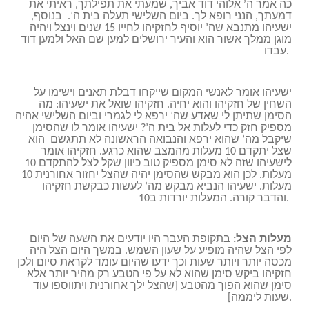
כה אמר ה’ אלוהי דוד אביך, שמעתי את תפילתך, ראיתי את
דמעתך, הנני רופא לך. ביום השלישי תעלה בית ה’. בנוסף,
ישעיהו מתנבא שה’ יוסיף לחזקיהו לחייו 15 שנים וינצל ויהיה
מוגן ממלך אשור הוא והעיר ירושלים למען שם האל ולמען דוד
עבדו.
ישעיהו אומר לאנשי המקום שייקחו דבלת תאנים וישימו על
השחין של חזקיהו והוא יחיה. חזקיהו שואל את ישעיהו: מה
הסימן שתיתן לי שאדע שה’ ירפא לי לגמרי וביום השלישי אהיה
מספיק חזק כדי לעלות אל בית ה’? ישעיהו אומר לו שהסימן
שיקבל מה’ שהוא ירפא והנבואה הראשונה לא תתגשם הוא
שצל יתקדם 10 מעלות מהמצב שהוא כרגע. חזקיהו אומר
לישעיהו שזה לא סימן מספיק טוב כיוון שקל לצל להתקדם 10
מעלות. לכן הוא מבקש שהסימן יהיה שהצל יחזור אחורנית 10
מעלות. ישעיהו הנביא מבקש מה’ לעשות כבקשת חזקיהו
והדבר קורה. המעלות יורדות ב10.
מעלות הצל:
בתקופת העבר היו יודעים את השעה של היום
לפי הצל שהיה מופיע על שעון השמש. במשך היום הצל היה
מכסה יותר ויותר שעות וכך ידעו שהיום עומד לקראת סיום ולכן
חזקיהו ביקש סימן שהוא לא על פי הטבע רק מהיר יותר אלא
סימן שהוא הפוך מהטבע [שהצל ילך אחורנית ויתווספו עוד
שעות ליממה].