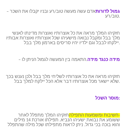
גמול לדורות
– אדם עשה מעשה טוב/רע ובניו יקבלו את השכר
טוב/רע.
חזקיהו המלך מראה את כל אוצרותיו ואוצרות מדינתו לאנשי
מלך בבל ומקבל נבואה מישעיהו שכל אוצרותיו ואוצרות אבותיו
יילקחו לבבל וגם ילדיו יהיו סריסים בארמון מלך בבל.
מידה כנגד מידה
– התאמה בין המעשה לגמול הניתן לו.
חזקיהו מראה את כל אוצרותיו לשליחי מלך בבל ולכן נענש בכך
שלא יישאר מכל אוצרותיו דבר אלא הכל יילקח למלך בבל.
מוסר השכל:
חשיבות ומשמעות התפילה-
חזקיהו המלך מתפלל לאחר
ששומע את נבואת ישעיהו הנביא. תפילתו אורכת 14 מילים
והוא בוכה בכי גדול. ניתן לראות מתפילתו שכל מילה שהתפלל