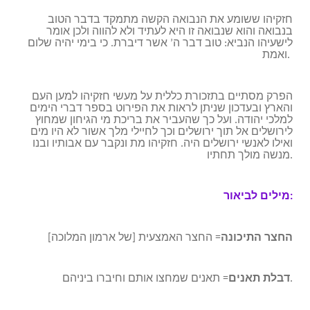
חזקיהו ששומע את הנבואה הקשה מתמקד בדבר הטוב
בנבואה והוא שנבואה זו היא לעתיד ולא להווה ולכן אומר
לישעיהו הנביא: טוב דבר ה’ אשר דיברת. כי בימי יהיה שלום
ואמת.
הפרק מסתיים בתזכורת כללית על מעשי חזקיהו למען העם
והארץ ובעדכון שניתן לראות את הפירוט בספר דברי הימים
למלכי יהודה. ועל כך שהעביר את בריכת מי הגיחון שמחוץ
לירושלים אל תוך ירושלים וכך לחיילי מלך אשור לא היו מים
ואילו לאנשי ירושלים היה. חזקיהו מת ונקבר עם אבותיו ובנו
מנשה מולך תחתיו.
מילים לביאור:
החצר התיכונה
= החצר האמצעית [של ארמון המלוכה]
= תאנים שמחצו אותם וחיברו ביניהם.
דבלת תאנים