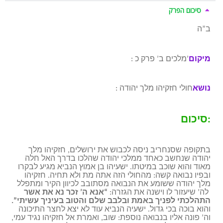
סיכום הפרק
ב”ה
מיקום
: מלכים ב’ פרק כ’
נושא
: חולי חזקיהו מלך יהודה
סיכום:
בתקופה שסנחריב ניסה לכבוש את ירושלים, חזקיהו מלך
יהודה שנחשב כאחד ממלכי יהודה שהלכו בדרך האל חלה
מאוד והוא שוכב במיטתו. ישעיהו בן אמוץ הנביא מגיע לבקרו
ובפיו נבואה קשה: מהחולי הזה אתה מת ולא תחיה. חזקיהו
מלך יהודה ששומע את הנבואה מסתובב לכיוון הקיר ומתפלל
לה’ שיעזור לו וישנה את הגזרה:
“אנא ה’ זכר נא את אשר
התהלכתי לפניך באמת ובלבב שלם והטוב בעיניך עשיתי”.
והוא בוכה בכי גדול. ישעיה הנביא עוד לא יצא לחצר התיכונה
וה’ פונה אליו בנבואה נוספת: שוב, ואמרת אל חזקיהו נגיד עמי,