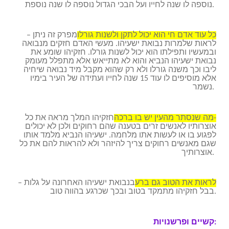
נוספה לו שנה לחייו ועל הבכי הגדול נוספה לו שנה נוספת.
כל עוד אדם חי הוא יכול לתקן ולשנות גורלו
– מפרק זה ניתן
לראות שלמרות נבואת ישעיהו. מעשי האדם חזקים מנבואה
ובמעשיו ותפילתו הוא יכול לשנות גורלו. חזקיהו שומע את
נבואת ישעיהו הנביא והוא לא מתייאש אלא מתפלל מעומק
ליבו וכך משנה גורלו ולא רק שהוא מקבל מיד נבואה שיחיה
אלא מוסיפים לו עוד 15 שנה לחייו ועתידה של העיר בימיו
נשמר.
מה שנסתר מהעין יש בו ברכה-
חזקיהו המלך מראה את כל
אוצרותיו לאנשים זרים בטענה שהם רחוקים ולכן לא יכולים
לפגוע בו או לעשות אתו מלחמה. ישעיהו הנביא מלמד אותו
שגם מאנשים רחוקים צריך להיזהר ולא להראות להם את כל
אוצרותיך.
לראות את הטוב גם ברע
– בנבואת ישעיהו האחרונה על גלות
בבל חזקיהו מתמקד בטוב ובכך שכרגע בהווה טוב.
קשיים ופרשנויות: