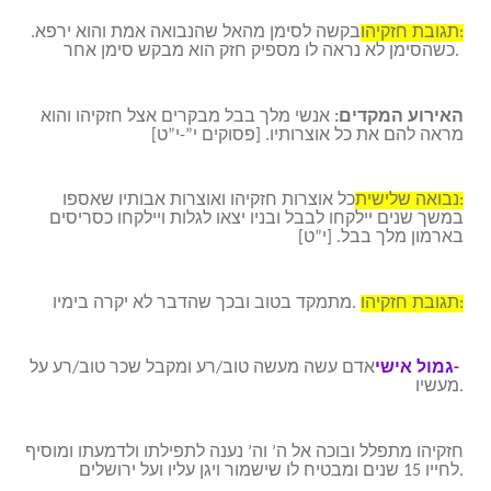
תגובת חזקיהו:
בקשה לסימן מהאל שהנבואה אמת והוא ירפא.
כשהסימן לא נראה לו מספיק חזק הוא מבקש סימן אחר.
האירוע המקדים:
אנשי מלך בבל מבקרים אצל חזקיהו והוא
מראה להם את כל אוצרותיו. [פסוקים י”-י”ט]
נבואה שלישית:
כל אוצרות חזקיהו ואוצרות אבותיו שאספו
במשך שנים יילקחו לבבל ובניו יצאו לגלות ויילקחו כסריסים
בארמון מלך בבל. [י”ט]
תגובת חזקיהו:
מתמקד בטוב ובכך שהדבר לא יקרה בימיו.
גמול אישי-
אדם עשה מעשה טוב/רע ומקבל שכר טוב/רע על
מעשיו.
חזקיהו מתפלל ובוכה אל ה’ וה’ נענה לתפילתו ולדמעתו ומוסיף
לחייו 15 שנים ומבטיח לו שישמור ויגן עליו ועל ירושלים.