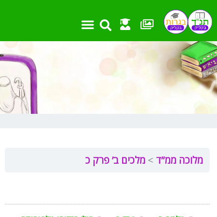
ילוג
תוכן
מלוכה ממ”ד
מלכים ב’ פרק כ