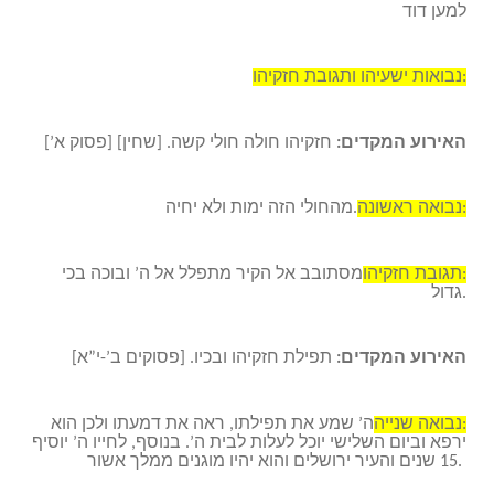
למען דוד
נבואות ישעיהו ותגובת חזקיהו:
האירוע המקדים:
חזקיהו חולה חולי קשה. [שחין] [פסוק א’]
נבואה ראשונה:
מהחולי הזה ימות ולא יחיה.
תגובת חזקיהו:
מסתובב אל הקיר מתפלל אל ה’ ובוכה בכי
גדול.
האירוע המקדים:
תפילת חזקיהו ובכיו. [פסוקים ב’-י”א]
נבואה שנייה:
ה’ שמע את תפילתו, ראה את דמעתו ולכן הוא
ירפא וביום השלישי יוכל לעלות לבית ה’. בנוסף, לחייו ה’ יוסיף
15 שנים והעיר ירושלים והוא יהיו מוגנים ממלך אשור.