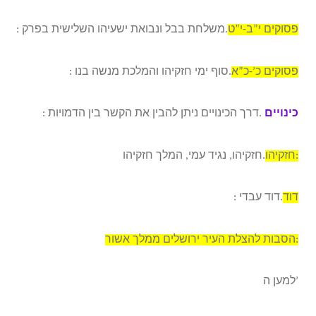
פסוקים י”ב-י”ט
: משלחת בבל ונבואת ישעיהו השלישית בפרק.
פסוקים כ’-כ”א
: סוף ימי חזקיהו והמלכת מנשה בנו.
כינויים
: דרך הכינויים ניתן להבין את הקשר בין הדמויות.
חזקיהו:
חזקיהו, נגיד עמי, המלך חזקיהו.
דוד
: דוד עבדי.
הסבות להצלת העיר ירושלים ממלך אשור:
למען ה’