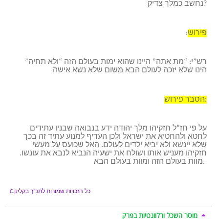
נחשב כמלך צדיק?
פירוש
:
רש”י: “מת אתה” היינו שהוא ימות בעולם הזה “ולא תחיה”
הינו שלא יזכה לעולם הבא משום שלא נשא אישה
הסבר פירוש:
על פי חז”ל חזקיהו מלך יהודה ידע בנבואה שבניו עתידים
לחטא ולהחטיא את ישראל ולכן העדיף למנוע עתיד זה בכך
שלא יינשא ולא יביא ילדים לעולם. האל שכועס על מעשי
חזקיהו מעניש אותו ושולח את ישעיה הנביא לנבא את עונשו.
מוות בעולם הזה ומוות בעולם הבא.
כל הזכויות שמורות לתנ”ך בקליק
C.
מוסר השכל ורלוונטיות בפרק