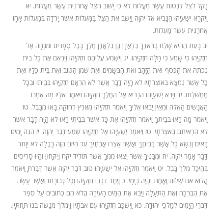
נָקֵל לַצֵּל לִנְטוֹת עֶשֶׂר מַעֲלוֹת לֹא כִי יָשׁוּב הַצֵּל אֲחֹרַנִּית עֶשֶׂר מַעֲלוֹת. יא
וַיִּקְרָא יְשַׁעְיָהוּ הַנָּבִיא אֶל יְהוָה וַיָּשֶׁב אֶת הַצֵּל בַּמַּעֲלוֹת אֲשֶׁר יָרְדָה בְּמַעֲלוֹת אָחָז
אֲחֹרַנִּית עֶשֶׂר מַעֲלוֹת.
יב בָּעֵת הַהִיא שָׁלַח בְּרֹאדַךְ בַּלְאֲדָן בֶּן בַּלְאֲדָן מֶלֶךְ בָּבֶל סְפָרִים וּמִנְחָה אֶל
חִזְקִיָּהוּ כִּי שָׁמַע כִּי חָלָה חִזְקִיָּהוּ. יג וַיִּשְׁמַע עֲלֵיהֶם חִזְקִיָּהוּ וַיַּרְאֵם אֶת כָּל בֵּית
נְכֹתֹה אֶת הַכֶּסֶף וְאֶת הַזָּהָב וְאֶת הַבְּשָׂמִים וְאֵת שֶׁמֶן הַטּוֹב וְאֵת בֵּית כֵּלָיו וְאֵת
כָּל אֲשֶׁר נִמְצָא בְּאוֹצְרֹתָיו לֹא הָיָה דָבָר אֲשֶׁר לֹא הֶרְאָם חִזְקִיָּהוּ בְּבֵיתוֹ וּבְכָל
מֶמְשַׁלְתּוֹ. יד וַיָּבֹא יְשַׁעְיָהוּ הַנָּבִיא אֶל הַמֶּלֶךְ חִזְקִיָּהוּ וַיֹּאמֶר אֵלָיו מָה אָמְרוּ
הָאֲנָשִׁים הָאֵלֶּה וּמֵאַיִן יָבֹאוּ אֵלֶיךָ וַיֹּאמֶר חִזְקִיָּהוּ מֵאֶרֶץ רְחוֹקָה בָּאוּ מִבָּבֶל. טו
וַיֹּאמֶר מָה רָאוּ בְּבֵיתֶךָ וַיֹּאמֶר חִזְקִיָּהוּ אֵת כָּל אֲשֶׁר בְּבֵיתִי רָאוּ לֹא הָיָה דָבָר אֲשֶׁר
לֹא הִרְאִיתִם בְּאֹצְרֹתָי. טז וַיֹּאמֶר יְשַׁעְיָהוּ אֶל חִזְקִיָּהוּ שְׁמַע דְּבַר יְהוָה. יז הִנֵּה יָמִים
בָּאִים וְנִשָּׂא כָּל אֲשֶׁר בְּבֵיתֶךָ וַאֲשֶׁר אָצְרוּ אֲבֹתֶיךָ עַד הַיּוֹם הַזֶּה בָּבֶלָה לֹא יִוָּתֵר
דָּבָר אָמַר יְהוָה. יח וּמִבָּנֶיךָ אֲשֶׁר יֵצְאוּ מִמְּךָ אֲשֶׁר תּוֹלִיד יקח [יִקָּחוּ] וְהָיוּ סָרִיסִים
בְּהֵיכַל מֶלֶךְ בָּבֶל. יט וַיֹּאמֶר חִזְקִיָּהוּ אֶל יְשַׁעְיָהוּ טוֹב דְּבַר יְהוָה אֲשֶׁר דִּבַּרְתָּ וַיֹּאמֶר
הֲלוֹא אִם שָׁלוֹם וֶאֱמֶת יִהְיֶה בְיָמָי. כ וְיֶתֶר דִּבְרֵי חִזְקִיָּהוּ וְכָל גְּבוּרָתוֹ וַאֲשֶׁר עָשָׂה
אֶת הַבְּרֵכָה וְאֶת הַתְּעָלָה וַיָּבֵא אֶת הַמַּיִם הָעִירָה הֲלֹא הֵם כְּתוּבִים עַל סֵפֶר
דִּבְרֵי הַיָּמִים לְמַלְכֵי יְהוּדָה. כא וַיִּשְׁכַּב חִזְקִיָּהוּ עִם אֲבֹתָיו וַיִּמְלֹךְ מְנַשֶּׁה בְנוֹ תַּחְתָּיו.