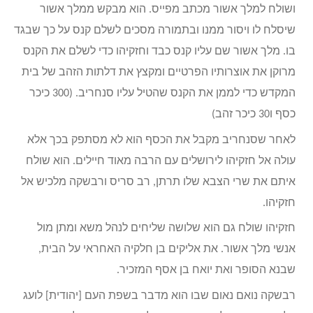
ושולח למלך אשור מכתב מפייס. הוא מבקש ממלך אשור
שיסלח לו ויסור ממנו ובתמורה מסכים לשלם קנס על כך שבגד
בו. מלך אשור שם עליו קנס כבד וחזקיהו כדי לשלם את הקנס
מרוקן את אוצרותיו הפרטיים ומקצץ את דלתות הזהב של בית
המקדש כדי לממן את הקנס שהטיל עליו סנחריב. (300 כיכר
כסף ו30 כיכר זהב)
לאחר שסנחריב מקבל את הכסף הוא לא מסתפק בכך אלא
עולה אל חזקיהו לירושלים עם הרבה מאוד חיילים. הוא שולח
איתם את שרי הצבא שלו תרתן, רב סריס ורבשקה מלכיש אל
חזקיהו.
חזקיהו שולח גם הוא שלושה שליחים לנהל משא ומתן מול
אנשי מלך אשור. את אליקים בן חלקיה האחראי על הבית,
שבנא הסופר ואת יואח בן אסף המזכיר.
רבשקה נואם נאום שבו הוא מדבר בשפת העם [יהודית] לועג