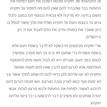
על התנהגותו של חזקיהו ומנסה לשכנע את העם לפתוח את
החומות בכך שמבהיר להם שאין להם מה לסמוך על חזקיהו
משום בחינה. לא מדינית ולא צבאית ובנוסף הם במצב כלכלי
גרוע וה’ בעצמו כועס על חזקיהו ושלח את מלך אשור לטפל בו
כיוון ששבר את במותיו וחייב את כולם לעבוד את ה’ רק
בירושלים.
שרי חזקיהו מבקשים מרבשקה לא לדבר בשפת העם אלא
בשפה אשורית כדי שהעם לא יבינו אך הוא מסרב וממשיך
לנאום בפני העם. מטרתו היא לא לנהל משא ומתן להפסקת
המלחמה אלא לגרום לעם להבין שאין להם תקווה ושהאל
וחזקיהו לא יגנו עליהם ולכן כדאי להם להישמע למלך אשור וכך
לא ימותו ואף יבואו לארץ טובה כארצם. הוא מנסה לגרום להם
להיכנע לאשור, לפתוח את החומות ולבוא מרצון לגלות. אנשי
יהודה שותקים ולא משיבים דבר לרבשקה כי כך ציווה עליהם
חזקיהו.