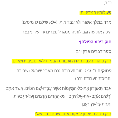
כ”ב]
פעולותיו המדיניות:
מרד במלך אשור ולא עבד אותו (=לא שילם לו מיסים)
היכה את עזה וגבולותיה ממגדל נוצרים עד עיר מבצר
חוק ריכוז הפולחן:
ספר דברים פרק י”ב
חוק טיהור העבודה זרה ועבודת הבמות לאל סביב ירושלים:
פסוקים ב’-ג’:
טיהור העבודה זרה מארץ ישראל (שבירה
והריסת העבודה זרה)
אַבֵּד תְּאַבְּדוּן אֶת-כָּל-הַמְּקֹמוֹת אֲשֶׁר עָבְדוּ-שָׁם הַגּוֹיִם, אֲשֶׁר אַתֶּם
יֹרְשִׁים אֹתָם–אֶת-אֱלֹהֵיהֶם: עַל-הֶהָרִים הָרָמִים וְעַל-הַגְּבָעוֹת,
וְתַחַת כָּל-עֵץ רַעֲנָן
חוק ריכוז הפולחן למקום אחד שבחר בו האל: