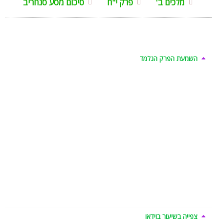
מלכים ב'
פרק י"ח
סיכום מסע סנחריב
השמעת הפרק הנלמד
צפייה בשיעור בוידאו