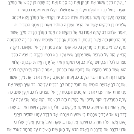
יז וַיִּשְׁלַח מֶלֶךְ אַשּׁוּר אֶת תַּרְתָּן וְאֶת רַב סָרִיס וְאֶת רַב שָׁקֵה מִן לָכִישׁ אֶל הַמֶּלֶךְ
חִזְקִיָּהוּ בְּחֵיל כָּבֵד יְרוּשָׁלָ‍ִם וַיַּעֲלוּ וַיָּבֹאוּ יְרוּשָׁלַ‍ִם וַיַּעֲלוּ וַיָּבֹאוּ וַיַּעַמְדוּ בִּתְעָלַת
הַבְּרֵכָה הָעֶלְיוֹנָה אֲשֶׁר בִּמְסִלַּת שְׂדֵה כוֹבֵס. יח וַיִּקְרְאוּ אֶל הַמֶּלֶךְ וַיֵּצֵא אֲלֵהֶם
אֶלְיָקִים בֶּן חִלְקִיָּהוּ אֲשֶׁר עַל הַבָּיִת וְשֶׁבְנָה הַסֹּפֵר וְיוֹאָח בֶּן אָסָף הַמַּזְכִּיר. יט
וַיֹּאמֶר אֲלֵהֶם רַב שָׁקֵה אִמְרוּ נָא אֶל חִזְקִיָּהוּ כֹּה אָמַר הַמֶּלֶךְ הַגָּדוֹל מֶלֶךְ אַשּׁוּר
מָה הַבִּטָּחוֹן הַזֶּה אֲשֶׁר בָּטָחְתָּ. כ אָמַרְתָּ אַךְ דְּבַר שְׂפָתַיִם עֵצָה וּגְבוּרָה לַמִּלְחָמָה
עַתָּה עַל מִי בָטַחְתָּ כִּי מָרַדְתָּ בִּי. כא עַתָּה הִנֵּה בָטַחְתָּ לְּךָ עַל מִשְׁעֶנֶת הַקָּנֶה
הָרָצוּץ הַזֶּה עַל מִצְרַיִם אֲשֶׁר יִסָּמֵךְ אִישׁ עָלָיו וּבָא בְכַפּוֹ וּנְקָבָהּ כֵּן פַּרְעֹה מֶלֶךְ
מִצְרַיִם לְכָל הַבֹּטְחִים עָלָיו. כב וְכִי תֹאמְרוּן אֵלַי אֶל יְהוָה אֱלֹהֵינוּ בָּטָחְנוּ הֲלוֹא
הוּא אֲשֶׁר הֵסִיר חִזְקִיָּהוּ אֶת בָּמֹתָיו וְאֶת מִזְבְּחֹתָיו וַיֹּאמֶר לִיהוּדָה וְלִירוּשָׁלַ‍ִם לִפְנֵי
הַמִּזְבֵּחַ הַזֶּה תִּשְׁתַּחֲווּ בִּירוּשָׁלָ‍ִם. כג וְעַתָּה הִתְעָרֶב נָא אֶת אֲדֹנִי אֶת מֶלֶךְ אַשּׁוּר
וְאֶתְּנָה לְךָ אַלְפַּיִם סוּסִים אִם תּוּכַל לָתֶת לְךָ רֹכְבִים עֲלֵיהֶם. כד וְאֵיךְ תָּשִׁיב אֵת
פְּנֵי פַחַת אַחַד עַבְדֵי אֲדֹנִי הַקְּטַנִּים וַתִּבְטַח לְךָ עַל מִצְרַיִם לְרֶכֶב וּלְפָרָשִׁים. כה
עַתָּה הֲמִבַּלְעֲדֵי יְהוָה עָלִיתִי עַל הַמָּקוֹם הַזֶּה לְהַשְׁחִתוֹ יְהוָה אָמַר אֵלַי עֲלֵה עַל
הָאָרֶץ הַזֹּאת וְהַשְׁחִיתָהּ. כו וַיֹּאמֶר אֶלְיָקִים בֶּן חִלְקִיָּהוּ וְשֶׁבְנָה וְיוֹאָח אֶל רַב שָׁקֵה
דַּבֶּר נָא אֶל עֲבָדֶיךָ אֲרָמִית כִּי שֹׁמְעִים אֲנָחְנוּ וְאַל תְּדַבֵּר עִמָּנוּ יְהוּדִית בְּאָזְנֵי
הָעָם אֲשֶׁר עַל הַחֹמָה. כז וַיֹּאמֶר אֲלֵיהֶם רַב שָׁקֵה הַעַל אֲדֹנֶיךָ וְאֵלֶיךָ שְׁלָחַנִי
אֲדֹנִי לְדַבֵּר אֶת הַדְּבָרִים הָאֵלֶּה הֲלֹא עַל הָאֲנָשִׁים הַיֹּשְׁבִים עַל הַחֹמָה לֶאֱכֹל אֶת