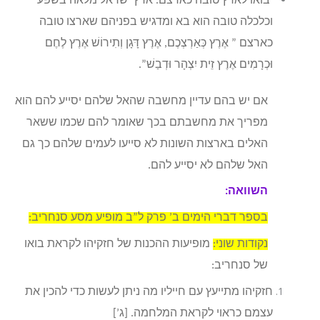
יבואו לארץ טובה כארצם. ארץ ישראל מלאה בשפע
וכלכלה טובה הוא בא ומדגיש בפניהם שארצו טובה
כארצם ” אֶרֶץ כְּאַרְצְכֶם, אֶרֶץ דָּגָן וְתִירוֹשׁ אֶרֶץ לֶחֶם
וּכְרָמִים אֶרֶץ זֵית יִצְהָר וּדְבַשׁ”.
אם יש בהם עדיין מחשבה שהאל שלהם יסייע להם הוא
מפריך את מחשבתם בכך שאומר להם שכמו ששאר
האלים בארצות השונות לא סייעו לעמים שלהם כך גם
האל שלהם לא יסייע להם.
השוואה:
בספר דברי הימים ב’ פרק ל”ב מופיע מסע סנחריב:
נקודות שוני:
מופיעות ההכנות של חזקיהו לקראת בואו
של סנחריב:
חזקיהו מתייעץ עם חייליו מה ניתן לעשות כדי להכין את
עצמם כראוי לקראת המלחמה. [ג’]