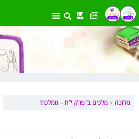
ילוג
תוכן
מלוכה
מלכים ב’ פרק י”ח – ממלכתי