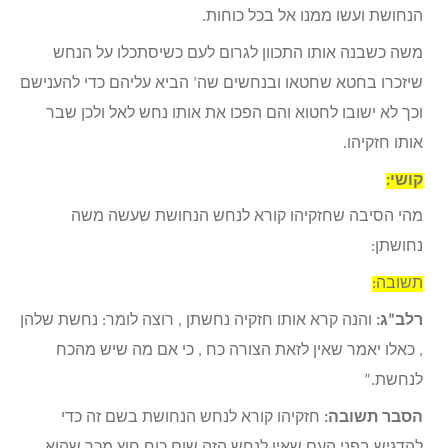
הנחושת ועשו ממנו אל בכל כוחות.
משה כשבנה אותו התכוון לגרום לעם כשיסתכלו על הנחש
שיזכרו בחטא שחטאו ובנחשים שה’ הביא עליהם כדי להענישם
וכך לא ישובו לחטוא והם הפכו את אותו נחש לאל ולכן שבר
אותו חזקיהו.
קושי:
מהי הסיבה שחזקיהו קורא לנחש הנחושת שעשה משה
נחושתן:
תשובה:
רלב”ג:
והנה קרא אותו חזקיה נחשתן , רוצה לומר: נחשת שלהן
, כאלו יאמר שאין לזאת הצורה כח , כי אם מה שיש מהכח
לנחשת.”
הסבר תשובה:
חזקיהו קורא לנחש הנחושת בשם זה כדי
להדגיש בפני העם שאין לנחש הזה שום כוח חוץ מכך שהוא