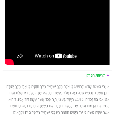
קריאת הפרק
א וַיְהִי בִּשְׁנַת שָׁלֹשׁ לְהוֹשֵׁעַ בֶּן אֵלָה מֶלֶךְ יִשְׂרָאֵל מָלַךְ חִזְקִיָּה בֶן אָחָז מֶלֶךְ יְהוּדָה.
ב בֶּן עֶשְׂרִים וְחָמֵשׁ שָׁנָה הָיָה בְמָלְכוֹ וְעֶשְׂרִים וָתֵשַׁע שָׁנָה מָלַךְ בִּירוּשָׁלָ‍ִם וְשֵׁם
אִמּוֹ אֲבִי בַּת זְכַרְיָה. ג וַיַּעַשׂ הַיָּשָׁר בְּעֵינֵי יְהוָה כְּכֹל אֲשֶׁר עָשָׂה דָּוִד אָבִיו. ד הוּא
הֵסִיר אֶת הַבָּמוֹת וְשִׁבַּר אֶת הַמַּצֵּבֹת וְכָרַת אֶת הָאֲשֵׁרָה וְכִתַּת נְחַשׁ הַנְּחֹשֶׁת
אֲשֶׁר עָשָׂה מֹשֶׁה כִּי עַד הַיָּמִים הָהֵמָּה הָיוּ בְנֵי יִשְׂרָאֵל מְקַטְּרִים לוֹ וַיִּקְרָא לוֹ