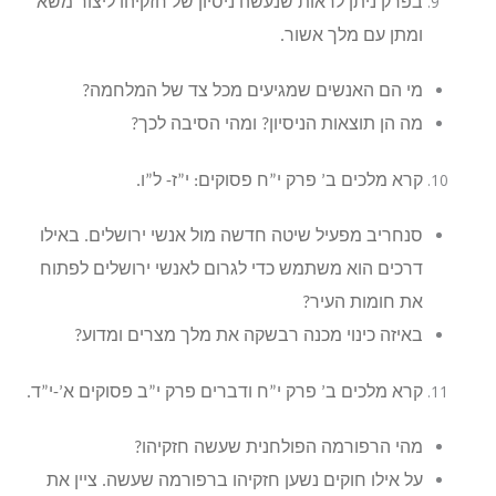
בפרק ניתן לראות שנעשה ניסיון של חזקיהו ליצור משא
ומתן עם מלך אשור.
מי הם האנשים שמגיעים מכל צד של המלחמה?
מה הן תוצאות הניסיון? ומהי הסיבה לכך?
קרא מלכים ב’ פרק י”ח פסוקים: י”ז- ל”ו.
סנחריב מפעיל שיטה חדשה מול אנשי ירושלים. באילו
דרכים הוא משתמש כדי לגרום לאנשי ירושלים לפתוח
את חומות העיר?
באיזה כינוי מכנה רבשקה את מלך מצרים ומדוע?
קרא מלכים ב’ פרק י”ח ודברים פרק י”ב פסוקים א’-י”ד.
מהי הרפורמה הפולחנית שעשה חזקיהו?
על אילו חוקים נשען חזקיהו ברפורמה שעשה. ציין את