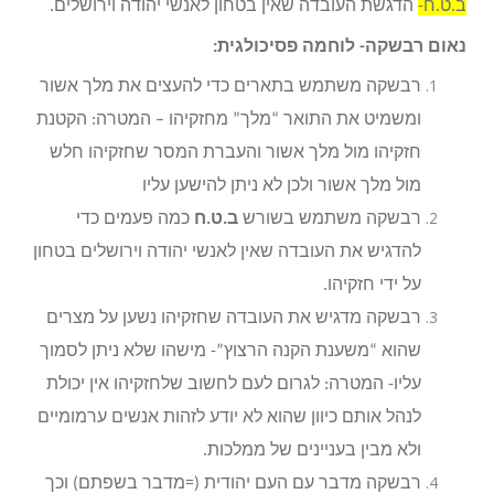
ב.ט.ח-
הדגשת העובדה שאין בטחון לאנשי יהודה וירושלים.
נאום רבשקה- לוחמה פסיכולגית:
רבשקה משתמש בתארים כדי להעצים את מלך אשור
ומשמיט את התואר “מלך” מחזקיהו – המטרה: הקטנת
חזקיהו מול מלך אשור והעברת המסר שחזקיהו חלש
מול מלך אשור ולכן לא ניתן להישען עליו
רבשקה משתמש בשורש
ב.ט.ח
כמה פעמים כדי
להדגיש את העובדה שאין לאנשי יהודה וירושלים בטחון
על ידי חזקיהו.
רבשקה מדגיש את העובדה שחזקיהו נשען על מצרים
שהוא “משענת הקנה הרצוץ”- מישהו שלא ניתן לסמוך
עליו- המטרה: לגרום לעם לחשוב שלחזקיהו אין יכולת
לנהל אותם כיוון שהוא לא יודע לזהות אנשים ערמומיים
ולא מבין בעניינים של ממלכות.
רבשקה מדבר עם העם יהודית (=מדבר בשפתם) וכך