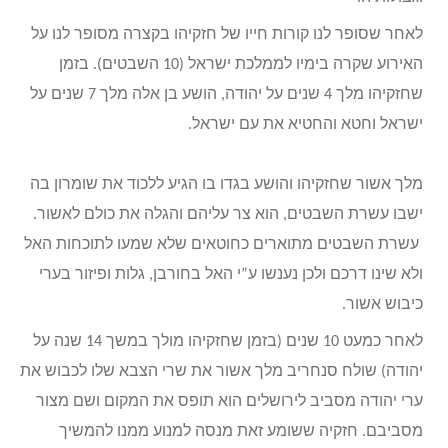
לאחר שסופר לנו קורות חייו של חזקיהו בקצרה מסופר לנו על
האירוע שקרה בימיו לממלכת ישראל (10 השבטים). בזמן
שחזקיהו מלך 4 שנים על יהודה, הושע בן אלה מלך 7 שנים על
ישראל וחטא והחטיא את עם ישראל.
מלך אשור שחזקיהו והושע בגדו בו הגיע ללכוד את שומרון בה
ישבו עשרת השבטים, הוא צר עליהם והגלה את כולם לאשור.
עשרת השבטים מתוארים כחוטאים שלא שמעו לתוכחות האל
ולא שינו דרכם ולכן נענשו ע”י האל בחורבן, גלות ופיזור בערי
כיבוש אשור.
לאחר כמעט 10 שנים (בזמן שחזקיהו מולך במשך 14 שנה על
יהודה) שולח סנחריב מלך אשור את שרי הצבא שלו לכבוש את
ערי יהודה מסביב לירושלים הוא תופס את המקום ושם מצור
מסביבם. חזקיה ששומע זאת מנסה למנוע ממנו להמשיך