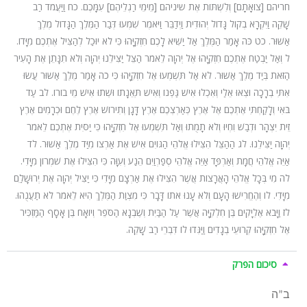
חריהם [צוֹאָתָם] וְלִשְׁתּוֹת אֶת שיניהם [מֵימֵי רַגְלֵיהֶם] עִמָּכֶם. כח וַיַּעֲמֹד רַב
שָׁקֵה וַיִּקְרָא בְקוֹל גָּדוֹל יְהוּדִית וַיְדַבֵּר וַיֹּאמֶר שִׁמְעוּ דְּבַר הַמֶּלֶךְ הַגָּדוֹל מֶלֶךְ
אַשּׁוּר. כט כֹּה אָמַר הַמֶּלֶךְ אַל יַשִּׁיא לָכֶם חִזְקִיָּהוּ כִּי לֹא יוּכַל לְהַצִּיל אֶתְכֶם מִיָּדוֹ.
ל וְאַל יַבְטַח אֶתְכֶם חִזְקִיָּהוּ אֶל יְהוָה לֵאמֹר הַצֵּל יַצִּילֵנוּ יְהוָה וְלֹא תִנָּתֵן אֶת הָעִיר
הַזֹּאת בְּיַד מֶלֶךְ אַשּׁוּר. לא אַל תִּשְׁמְעוּ אֶל חִזְקִיָּהוּ כִּי כֹה אָמַר מֶלֶךְ אַשּׁוּר עֲשׂוּ
אִתִּי בְרָכָה וּצְאוּ אֵלַי וְאִכְלוּ אִישׁ גַּפְנוֹ וְאִישׁ תְּאֵנָתוֹ וּשְׁתוּ אִישׁ מֵי בוֹרוֹ. לב עַד
בֹּאִי וְלָקַחְתִּי אֶתְכֶם אֶל אֶרֶץ כְּאַרְצְכֶם אֶרֶץ דָּגָן וְתִירוֹשׁ אֶרֶץ לֶחֶם וּכְרָמִים אֶרֶץ
זֵית יִצְהָר וּדְבַשׁ וִחְיוּ וְלֹא תָמֻתוּ וְאַל תִּשְׁמְעוּ אֶל חִזְקִיָּהוּ כִּי יַסִּית אֶתְכֶם לֵאמֹר
יְהוָה יַצִּילֵנוּ. לג הַהַצֵּל הִצִּילוּ אֱלֹהֵי הַגּוֹיִם אִישׁ אֶת אַרְצוֹ מִיַּד מֶלֶךְ אַשּׁוּר. לד
אַיֵּה אֱלֹהֵי חֲמָת וְאַרְפָּד אַיֵּה אֱלֹהֵי סְפַרְוַיִם הֵנַע וְעִוָּה כִּי הִצִּילוּ אֶת שֹׁמְרוֹן מִיָּדִי.
לה מִי בְּכָל אֱלֹהֵי הָאֲרָצוֹת אֲשֶׁר הִצִּילוּ אֶת אַרְצָם מִיָּדִי כִּי יַצִּיל יְהוָה אֶת יְרוּשָׁלַ‍ִם
מִיָּדִי. לו וְהֶחֱרִישׁוּ הָעָם וְלֹא עָנוּ אֹתוֹ דָּבָר כִּי מִצְוַת הַמֶּלֶךְ הִיא לֵאמֹר לֹא תַעֲנֻהוּ.
לז וַיָּבֹא אֶלְיָקִים בֶּן חִלְקִיָּה אֲשֶׁר עַל הַבַּיִת וְשֶׁבְנָא הַסֹּפֵר וְיוֹאָח בֶּן אָסָף הַמַּזְכִּיר
אֶל חִזְקִיָּהוּ קְרוּעֵי בְגָדִים וַיַּגִּדוּ לוֹ דִּבְרֵי רַב שָׁקֵה.
סיכום הפרק
ב”ה