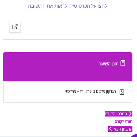
תוכן השיעור
מבדקון מלכים ב’ פרק י”ח – ממלכתי
המבחן הקודם
חזרה לקורס
המבחן הבא