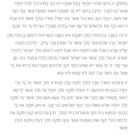
נְחֻשְׁתָּן. ה בַּיהוָה אֱלֹהֵי יִשְׂרָאֵל בָּטָח וְאַחֲרָיו לֹא הָיָה כָמֹהוּ בְּכֹל מַלְכֵי יְהוּדָה
וַאֲשֶׁר הָיוּ לְפָנָיו. ו וַיִּדְבַּק בַּיהוָה לֹא סָר מֵאַחֲרָיו וַיִּשְׁמֹר מִצְו‍ֹתָיו אֲשֶׁר צִוָּה יְהוָה
אֶת מֹשֶׁה. ז וְהָיָה יְהוָה עִמּוֹ בְּכֹל אֲשֶׁר יֵצֵא יַשְׂכִּיל וַיִּמְרֹד בְּמֶלֶךְ אַשּׁוּר וְלֹא עֲבָדוֹ.
ח הוּא הִכָּה אֶת פְּלִשְׁתִּים עַד עַזָּה וְאֶת גְּבוּלֶיהָ מִמִּגְדַּל נוֹצְרִים עַד עִיר מִבְצָר.
ט וַיְהִי בַּשָּׁנָה הָרְבִיעִית לַמֶּלֶךְ חִזְקִיָּהוּ הִיא הַשָּׁנָה הַשְּׁבִיעִית לְהוֹשֵׁעַ בֶּן אֵלָה מֶלֶךְ
יִשְׂרָאֵל עָלָה שַׁלְמַנְאֶסֶר מֶלֶךְ אַשּׁוּר עַל שֹׁמְרוֹן וַיָּצַר עָלֶיהָ. י וַיִּלְכְּדֻהָ מִקְצֵה
שָׁלֹשׁ שָׁנִים בִּשְׁנַת שֵׁשׁ לְחִזְקִיָּה הִיא שְׁנַת תֵּשַׁע לְהוֹשֵׁעַ מֶלֶךְ יִשְׂרָאֵל נִלְכְּדָה
שֹׁמְרוֹן. יא וַיֶּגֶל מֶלֶךְ אַשּׁוּר אֶת יִשְׂרָאֵל אַשּׁוּרָה וַיַּנְחֵם בַּחְלַח וּבְחָבוֹר נְהַר גּוֹזָן
וְעָרֵי מָדָי. יב עַל אֲשֶׁר לֹא שָׁמְעוּ בְּקוֹל יְהוָה אֱלֹהֵיהֶם וַיַּעַבְרוּ אֶת בְּרִיתוֹ אֵת כָּל
אֲשֶׁר צִוָּה מֹשֶׁה עֶבֶד יְהוָה וְלֹא שָׁמְעוּ וְלֹא עָשׂוּ.
יג וּבְאַרְבַּע עֶשְׂרֵה שָׁנָה לַמֶּלֶךְ חִזְקִיָּה עָלָה סַנְחֵרִיב מֶלֶךְ אַשּׁוּר עַל כָּל עָרֵי
יְהוּדָה הַבְּצֻרוֹת וַיִּתְפְּשֵׂם. יד וַיִּשְׁלַח חִזְקִיָּה מֶלֶךְ יְהוּדָה אֶל מֶלֶךְ אַשּׁוּר לָכִישָׁה
לֵאמֹר חָטָאתִי שׁוּב מֵעָלַי אֵת אֲשֶׁר תִּתֵּן עָלַי אֶשָּׂא וַיָּשֶׂם מֶלֶךְ אַשּׁוּר עַל חִזְקִיָּה
מֶלֶךְ יְהוּדָה שְׁלֹשׁ מֵאוֹת כִּכַּר כֶּסֶף וּשְׁלֹשִׁים כִּכַּר זָהָב. טו וַיִּתֵּן חִזְקִיָּה אֶת כָּל
הַכֶּסֶף הַנִּמְצָא בֵית יְהוָה וּבְאֹצְרוֹת בֵּית הַמֶּלֶךְ. טז בָּעֵת הַהִיא קִצַּץ חִזְקִיָּה אֶת
דַּלְתוֹת הֵיכַל יְהוָה וְאֶת הָאֹמְנוֹת אֲשֶׁר צִפָּה חִזְקִיָּה מֶלֶךְ יְהוּדָה וַיִּתְּנֵם לְמֶלֶךְ
אַשּׁוּר.