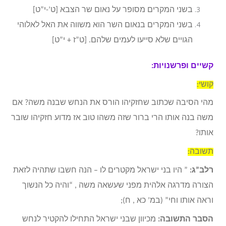
בשני המקרים מסופר על נאום שר הצבא [ט’-י”ט]
בשני המקרים בנאום השר הוא משווה את האל לאלוהי
הגויים שלא סייעו לעמים שלהם. [ט”ז + י”ט]
קשיים ופרשנויות:
קושי:
מהי הסיבה שכתוב שחזקיהו הורס את הנחש שבנה משה? אם
משה בנה אותו הרי ברור שזה משהו טוב אז מדוע חזקיהו שובר
אותו?
תשובה:
רלב”ג:
” היו בני ישראל מקטרים לו – הנה חשבו שתהיה לזאת
הצורה מדרגה אלהית מפני שעשאה משה , “והיה כל הנשוך
וראה אותו וחי” (במ’ כא , ח);
הסבר התשובה:
מכיוון שבני ישראל התחילו להקטיר לנחש