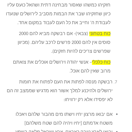
חזקיהו כמשהו שאסור מבחינה דתית ושהאל כועס עליו
כיוון שחזקיהו שבר את הבמות מסביב לירושלים שנועדו
לעבודת ה’ וחייב את כל העם לעבוד במקום אחד.
כוח בטחוני
(צבאי)- אם רבשקה מביא להם 2000
סוסים אין להם 2000 פרשים לרכב עליהם. (מכיוון
שפרשים צריכים להיות חזקים).
כוח כלכלי
– אנשי יהודה וירושלים אוכלים את צואתם
מרוב שאין להם אוכל.
רבשקה מנסה לפתות את העם לפתוח את חומות
ירושלים ולהיכנע למלך אשור הוא מדגיש שממצב זה הם
לא יפסידו אלא רק ירוויחו:
אם יבואו מרצון יחיו וישתו מים מהבור שלהם ויאכלו
משטח אדמתם [יחיו ויהיה להם שטח משלהם]