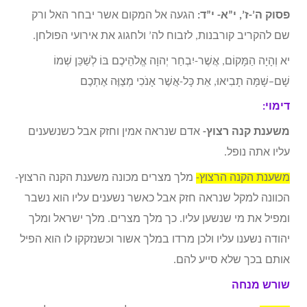
פסוק ה’-ז’, י”א- י”ד:
הגעה אל המקום אשר יבחר האל ורק
שם להקריב קורבנות, לזבוח לה’ ולחגוג את אירועי הפולחן.
יא וְהָיָה הַמָּקוֹם, אֲשֶׁר-יִבְחַר יְהוָה אֱלֹהֵיכֶם בּוֹ לְשַׁכֵּן שְׁמוֹ
שָׁם–שָׁמָּה תָבִיאוּ, אֵת כָּל-אֲשֶׁר אָנֹכִי מְצַוֶּה אֶתְכֶם
דימוי:
משענת קנה רצוץ-
אדם שנראה אמין וחזק אבל כשנשענים
עליו אתה נופל.
משענת הקנה הרצוץ-
מלך מצרים מכונה משענת הקנה הרצוץ-
הכוונה למקל שנראה חזק אבל כאשר נשענים עליו הוא נשבר
ומפיל את מי שנשען עליו. כך מלך מצרים. מלך ישראל ומלך
יהודה נשענו עליו ולכן מרדו במלך אשור וכשנזקקו לו הוא הפיל
אותם בכך שלא סייע להם.
שורש מנחה