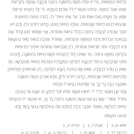
קְלִפּוֹת הַטְּמֵאוֹת, הֲרֵי זוֹ עוֹלָה מִשָּׁם בִּתְשׁוּבָה נְכוֹנָה וּבְכַוָּנָה עֲצוּמָה בִּקְרִיאַת
שְׁמַע שֶׁעַל הַמִּטָּה, כַּנּוֹדַע מֵהָאֲרִ”י זַ”ל וּמְרֻמָּז בִּגְמָרָא, 6 “כָּל הַקּוֹרֵא קְרִיאַת
שְׁמַע עַל מִטָּתוֹ כְּאִלּוּ אוֹחֵז חֶרֶב שֶׁל שְׁתֵּי פִּיּוֹת” כו’, לַהֲרֹג גּוּפוֹת הַחִיצוֹנִים
שֶׁנַּעֲשֹוּ לְבוּשׁ לַחִיּוּת שֶׁבַּטִּפּוֹת, וְעוֹלָה הַחִיּוּת מֵהֶם, כַּיָּדוּעַ לְיוֹדְעֵי חֵ”ן. וְלָכֵן לֹא
הֻזְכַּר עֲוֹן זֶרַע לְבַטָּלָה בַּתּוֹרָה בִּכְלַל בִּיאוֹת אֲסוּרוֹת, אַף שֶׁחָמוּר מֵהֶן וְגָדוֹל עֲוֹנוֹ
בִּבְחִינַת הַגַּדְלוּת וְרִבּוּי הַטֻּמְאָה וְהַקְּלִפּוֹת, שֶׁמּוֹלִיד וּמַרְבֶּה בִּמְאֹד מְאֹד בְּהוֹצָאַת
זֶרַע לְבַטָּלָה יוֹתֵר מִבִּיאוֹת אֲסוּרוֹת, רַק שֶׁבְּבִיאוֹת אֲסוּרוֹת מוֹסִיף כֹּחַ וְחִיּוּת
בִּקְלִפָּה טְמֵאָה בְּיוֹתֵר, עַד שֶׁאֵינוֹ יָכוֹל לְהַעֲלוֹת מִשָּׁם הַחִיּוּת בִּתְשׁוּבָה, [הגהה:
מִפְּנֵי שֶׁנִּקְלְטָה בִּיסוֹד דְּנֻקְבָּא דִּקְלִפָּה הַמְּקַבֶּלֶת וְקוֹלֶטֶת הַחִיּוּת מֵהַקְּדֻשָּׁה. מַה
שֶּׁאֵין כֵּן בְּזֶרַע לְבַטָּלָה, שֶּׁאֵין שָׁם בְּחִינַת נֻקְבָּא דִּקְלִפָּה, רַק שֶׁכֹּחוֹתֶיהָ וַחֲיָלוֹתֶיהָ
מַלְבִּישִׁים לַחִיּוּת שֶׁבַּטִּפּוֹת, כַּיָּדוּעַ לְיוֹדְעֵי חֵ”ן], אֶלָּא אִם כֵּן יַעֲשֶׂה תְּשׁוּבָה
מֵאַהֲבָה רַבָּה כָּל כָּךְ עַד שֶׁזְּדוֹנוֹת נַעֲשֹוּ לוֹ כִּזְכֻיּוֹת.
וּבָזֶה יוּבָן מַאֲמַר רַזַ”ל: 7 “אֵיזֶהוּ מְעֻוָּת שֶׁלֹּא יוּכַל לִתְקֹן, זֶה שֶׁבָּא עַל הָעֶרְוָה
וְהוֹלִיד מַמְזֵר”. שֶׁאָז גַּם אִם יַעֲשֶׂה תְּשׁוּבָה גְּדוֹלָה כָּל כָּךְ, אִי אֶפְשָׁר לוֹ לְהַעֲלוֹת
הַחִיּוּת לִקְדֻשָּׁה, מֵאַחַר שֶׁכְּבָר יָרְדָה לָעוֹלָם הַזֶּה וְנִתְלַבְּשָׁה בְּגוּף בָּשָׂר וָדָם.
מראה מקומות
יומא עו, ב | שבת ל, ב | זכריה יג, ב
ברכות לד, ב | יומא פו, ב | ברכות ה, א | חגיגה ט, א