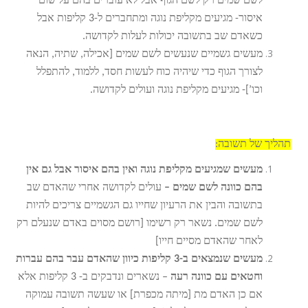
לשם שמים רק לשם הגוף אבל לא עוברים בהם על שום
איסור- מגיעים מקליפת נוגה ומתחברים ל-3 קליפות אבל
כשאדם שב בתשובה יכולות לעלות לקדושה.
מעשים גשמיים שנעשים לשם שמים [אכילה, שתיה, הנאה
לצורך הגוף כדי שיהיה כוח לעשות חסד, ללמוד, להתפלל
וכו’]- מגיעים מקליפת נוגה ועולים לקדושה.
תהליך של תשובה:
מעשים שמגיעים מקליפת נוגה ואין בהם איסור אבל גם אין
בהם כוונה לשם שמים –
עולים לקדושה אחרי שהאדם שב
בתשובה והבין את הרעיון שחייו גם הגשמיים צריכים להיות
לשם שמים. נשאר רק רשימו [רושם מסוים באדם שנעלם רק
לאחר שהאדם מסיים חייו]
מעשים שנמצאים ב-3 קליפות כיוון שהאדם עבר בהם עברות
וחטאים עם כוונה רעה
– נשארים ונדבקים ב- 3 קליפות אלא
אם כן האדם מת [מיתה מכפרת] או שעשה תשובה עמוקה