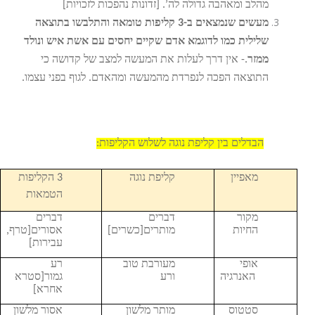
מהלב ומאהבה גדולה לה’. [זדונות נהפכות לזכויות]
מעשים שנמצאים ב-3 קליפות טומאה והתלבשו בתוצאה
שלילית כמו לדוגמא אדם שקיים יחסים עם אשת איש ונולד
ממזר
.- אין דרך לעלות את המעשה למצב של קדושה כי
התוצאה הפכה לנפרדת מהמעשה ומהאדם. לגוף בפני עצמו.
הבדלים בין קליפת נוגה לשלוש הקליפות:
מאפיין
קליפת נוגה
3 הקליפות
הטמאות
מקור
דברים
דברים
החיות
מותרים[כשרים]
אסורים[טרף,
עבירות]
אופי
מעורבת טוב
רע
האנרגיה
ורע
גמור[סטרא
אחרא]
סטטוס
מותר מלשון
אסור מלשון