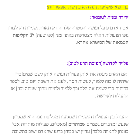
כך יוצא שקליפת נוגה היא בין שתי אפשרויות:
ירידה זמנית לטומאה:
אם האדם פועל ועושה והמטרה שלו זה רק תאוות גשמיות רק לצורך
גופו הפעולות האלה מצטרפות באופן זמני [לפי שעה]
ל3 הקליפות
הטמאות של הסיטרא אחרא
.
עלייה לקדושה[הפיכת הרע לטוב]:
אם האדם מעלה את אותן פעולות ועושה אותן לשם שמים[כדי
שיהיה לו כוח ללמוד, לעשות חסד , לענג את השבת ויום טוב, לספר
בדיחות כדי לשמח את הלב וכך ללמוד ולחיות מתוך שמחה וכו’] אז
הן עולות
לקדושה .
ההבדל בין הפעולות הגשמיות שמגיעות מקליפת נוגה הוא שמכיוון
שנעשו מדברים גשמיים
שמותרים
[מאכלים, פעולות מותרות אבל
כוונתן לתאווה בלבד] עדיין יש בכוחן ברגע שהאדם ישוב בתשובה