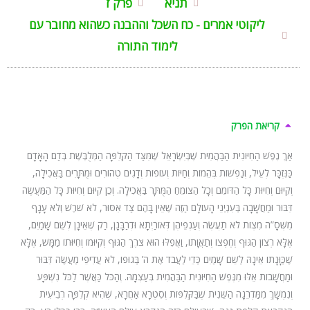
תניא
פרק ז
ליקוטי אמרים - כח השכל וההבנה כשהוא מחובר עם
לימוד התורה
קריאת הפרק
אַךְ נֶפֶשׁ הַחִיּוּנִית הַבַּהֲמִית שֶׁבְּיִשְׂרָאֵל שֶׁמִּצַּד הַקְּלִפָּה הַמְּלֻבֶּשֶׁת בְּדַם הָאָדָם
כַּנִּזְכָּר לְעֵיל, וְנַפְשׁוֹת בְּהֵמוֹת וְחַיּוֹת וְעוֹפוֹת וְדָגִים טְהוֹרִים וּמֻתָּרִים בַּאֲכִילָה,
וְקִיּוּם וְחִיּוּת כָּל הַדּוֹמֵם וְכָל הַצּוֹמֵחַ הַמֻּתָּר בַּאֲכִילָה. וְכֵן קִיּוּם וְחִיּוּת כָּל הַמַּעֲשֶׂה
דִּבּוּר וּמַחֲשָׁבָה בְּעִנְיְנֵי הָעוֹלָם הַזֶּה שֶׁאֵין בָּהֶם צַד אִסּוּר, לֹא שֹׁרֶשׁ וְלֹא עָנָף
מִשְּׁסָ”ה מִצְוֹת לֹא תַעֲשֶׂה וְעַנְפֵיהֶן דְּאוֹרַיְתָא וּדְרַבָּנָן, רַק שֶׁאֵינָן לְשֵׁם שָׁמַיִם,
אֶלָּא רְצוֹן הַגּוּף וְחֶפְצוֹ וְתַאֲוָתוֹ, וַאֲפִלּוּ הוּא צֹרֶךְ הַגּוּף וְקִיּוּמוֹ וְחִיּוּתוֹ מַמָּשׁ, אֶלָּא
שֶׁכַּוָּנָתוֹ אֵינָהּ לְשֵׁם שָׁמַיִם כְּדֵי לַעֲבֹד אֶת ה’ בְּגוּפוֹ, לֹא עֲדִיפֵי מַעֲשֶׂה דִּבּוּר
וּמַחֲשָׁבוֹת אֵלּוּ מִנֶּפֶשׁ הַחִיּוּנִית הַבַּהֲמִית בְּעַצְמָהּ. וְהַכֹּל כַּאֲשֶׁר לַכֹּל נִשְׁפָּע
וְנִמְשָׁךְ מִמַּדְרֵגָה הַשֵּׁנִית שֶׁבַּקְּלִפּוֹת וְסִטְרָא אַחֲרָא, שֶׁהִיא קְלִפָּה רְבִיעִית