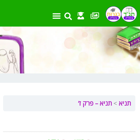
ילוג
תוכן
תניא
תניא – פרק ז’