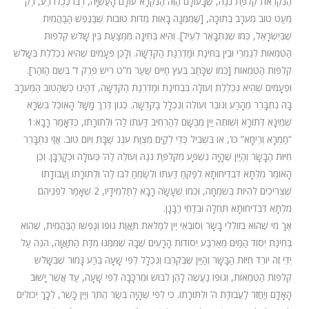
הַנִּקְרֵאת קְלִפַּת נֹגַהּ, שֶׁבָּעוֹלָם הַזֶּה הַנִּקְרָא עוֹלָם הָעֲשִׂיָּה, רֻבּוֹ כְּכֻלּוֹ רַע, רַק
מְעַט טוֹב מְעֹרָב בְּתוֹכָהּ, [שֶׁמִּמֶּנָּה בָּאוֹת מִדּוֹת טוֹבוֹת שֶׁבַּנֶּפֶשׁ הַבַּהֲמִית
שֶׁבְּיִשְׂרָאֵל, כְּמוֹ שֶנִּתְבָּאֵר לְעֵיל]. וְהִיא בְּחִינָה מְמֻצַּעַת בֵּין שָׁלֹש קְלִפּוֹת
הַטְּמֵאוֹת לְגַמְרֵי וּבֵין בְּחִינַת וּמַדְרֵגַת הַקְּדֻשָּׁה. וְלָכֵן פְּעָמִים שֶׁהִיא נִכְלֶלֶת בְּשָׁלֹשׁ
קְלִפּוֹת הַטְּמֵאוֹת [כְּמוֹ שֶׁכָּתַב בְּעֵץ חַיִּים שַׁעַר מ”ט רֵישׁ פֶּרֶק ד’ בְּשֵׁם הַזֹּהַר].
וּפְעָמִים שֶׁהִיא נִכְלֶלֶת וְעוֹלָה בִּבְחִינַת וּמַדְרֵגַת הַקְּדֻשָּׁה, דְּהַיְנוּ כְּשֶׁהַטּוֹב הַמְּעֹרָב
בָּהּ נִתְבָּרֵר מֵהָרַע וְגוֹבֵר וְעוֹלֶה וְנִכְלָל בַּקְּדֻשָּׁה. כְּגוֹן דֶּרֶךְ מָשָׁל הָאוֹכֵל בִּשְׂרָא
שְׁמֵינָא דְּתוֹרָא וְשׁוֹתֶה יַיִן מְבֻשָּׁם לְהַרְחִיב דַּעְתּוֹ לַה’ וּלְתוֹרָתוֹ, כִּדְאָמַר רָבָא:1
“חַמְרָא וְרֵיחָא” כו’, אוֹ בִּשְׁבִיל כְּדֵי לְקַיֵּם מִצְוַת עֹנֶג שַׁבָּת וְיוֹם טוֹב. אֲזַי נִתְבָּרֵר
חִיּוּת הַבָּשָׂר וְהַיַּיִן שֶׁהָיָה נִשְׁפָּע מִקְּלִפַּת נֹגַהּ וְעוֹלֶה לַה’ כְּעוֹלָה וּכְקָרְבָּן. וְכֵן
הָאוֹמֵר מִלְּתָא דִּבְדִיחוּתָא לְפַקֵּחַ דַּעְתּוֹ וּלְשַׂמֵּחַ לִבּוֹ לַה’ וּלְתוֹרָתוֹ וַעֲבוֹדָתוֹ
שֶׁצְּרִיכִים לִהְיוֹת בְּשִׂמְחָה, וּכְמוֹ שֶׁעָשָׂה רָבָא לְתַלְמִידָיו, 2 שֶׁאָמַר לִפְנֵיהֶם
מִלְּתָא דִּבְדִיחוּתָא תְּחִלָּה וּבְדַחֵי רַבָּנָן.
אַךְ מִי שֶׁהוּא בְּזוֹלְלֵי בָּשָׂר וְסוֹבְאֵי יַיִן לְמַלֹּאת תַּאֲוַת גּוּפוֹ וְנַפְשׁוֹ הַבַּהֲמִית, שֶׁהִוא
בְּחִינַת יְסוֹד הַמַּיִם מֵאַרְבַּע יְסוֹדוֹת הָרָעִים שֶׁבָּהּ שֶׁמִּמֶּנּוּ מִדַּת הַתַּאֲוָה, הִנֵּה עַל
יְדֵי זֶה יוֹרֵד חִיּוּת הַבָּשָׂר וְהַיַּיִן שֶׁבְּקִרְבּוֹ וְנִכְלָל לְפִי שָׁעָה בְּרַע גָּמוּר שֶׁבְּשָׁלֹש
קְלִפּוֹת הַטְּמֵאוֹת, וְגוּפוֹ נַעֲשֶׂה לָהֶן לְבוּשׁ וּמֶרְכָּבָה לְפִי שָׁעָה, עַד אֲשֶׁר יָשׁוּב
הָאָדָם וְיַחֲזֹר לַעֲבוֹדַת ה’ וּלְתוֹרָתוֹ. כִּי לְפִי שֶׁהָיָה בְּשַׂר הֶתֵּר וְיַיִן כָּשֵׁר, לְכָךְ יְכוֹלִים