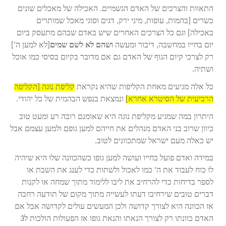
התאוות והצרכים של האדם הגשמיים. האכילה של מאכלים שונים
כשרים [בהמות, עופות, מיני ירק, דגים וסוגי מאכל שמותרים
באכילה] וגם כל הצרכים האחרים שיש באדם שבהם מתעסק ביום
יום בחייו במחשבה, דיבור ומעשה
ושהם לא לשם שמים
[לא למען ה’]
רק לצרכי קיום הגוף של האדם גם אם מדובר בקיום בסיסי כמו אוכל
ושתיה.
כל אלה מגיעים מאחת הקליפות שהיא נקראת
קליפת נוגה [הקליפה
הרביעית של הסיטרא אחרא]
ונמצאת בנפש הבהמית של כל יהודי.
היתרון במה שמגיע מקליפת נוגה היא שאומנם רובה רע ומעט טוב
כיוון שרוב בני האדם מנהלים את חייהם למען גופם ולמען עצמם אבל
יש כאלה מעם ישראל שמתכוונים לטוב.
במידה ואדם פועל בחייו ועושה למען גופו כשהכוונה שלו היא שיהיה
לו כוח לעבוד את ה’ כמו לאכול ולשתות כדי לענג את השבת או
לספר בדיחות כדי להרחיב את ליבו ללימוד מתוך שמחה או לקנות
דברים טובים שירחיבו דעתו לעשייה מתוך מקום של תודעה רחבה
אז הכוונה היא לצורך קדושה ולכן המעשים עולים לקדושה אבל אם
האדם כוונתו רק לצורך הנאתו והנאת גופו אז הפעולות הולכות ל3