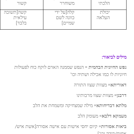
הלכתי
משוחרר
קשור
יכולת
קלה[על ידי
קשה[תשובה
העלאה
כוונה לשם
עילאית
שמיים]
בלבד]
מילים לביאור:
נפש החיונית הבהמית
= הנפש שממנה האדם לוקח כוח לפעולות
חיוניות לו כמו אכילה ושתיה וכו’
דאוריתא
= מצוות שצוו התורה
דרבנן
= מצוות שצוו מרבותינו
מלתא דבדיחותא
= מילה שמצחיקה ומשמחת את הלב
מעמקא דלבא
= מעומק הלב
ביאות אסורות
= קיום יחסי אישות עם אישה אסורה[אשת איש/
אחות/דודה וכו’]