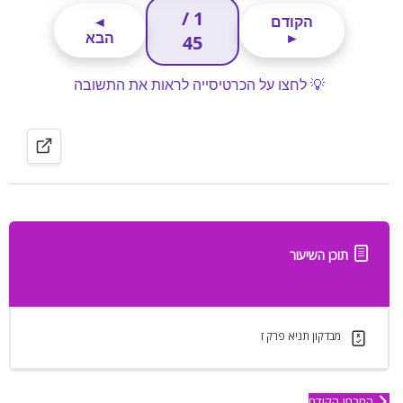
תוכן השיעור
מבדקון תניא פרק ז
המבחן הקודם