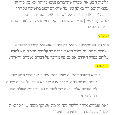
קליפות הטומאה ומכיוון שהדברים נעשו בהיתר ולא באיסור הן
נמצאות שם רק באופן זמני עד שהאדם ישוב בתשובה על דרך
התנהלותו ואז הן חוזרות לקדושה רק שהרושם של הדבר
שעשה[הרשימו] עדיין נשאר בגוף האדם ומתבטל רק לאחר שמת
ונפטר מהעולם.
שאלה
:
מהי הסיבה שקליפה זו היא רק ביהודי אם היא קשורה לדברים
גשמיים ולתאוות? כיצד היא מובדלת מהקליפות הטמאות שלמדנו
עליהם בפרק הקודם אם גם פה מדובר על דברים גשמיים ותאוות?
התשובה
:
היא קשורה לתאוות
שאין
בהם איסור. שהיהודי כשעושה
אותם, חושב בהם, מדבר או עושה לא עובר על שס”ה מצוות
לא תעשה אלא עושה כדי להחיות גופו וליהנות מעולם הזה
בלי לחטוא.
זאת אומרת: אותה קליפת נוגה כל מה שנמשך ממנה שייך להנאות
ופעולות בעולם הזה. שאין בהן איסור.