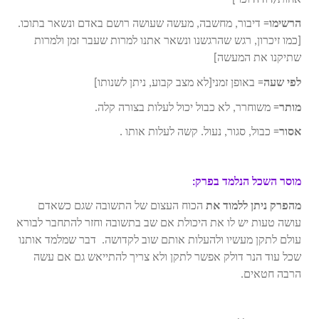
הרשימו
= דיבור, מחשבה, מעשה שעושה רושם באדם ונשאר בתוכו.
[כמו זיכרון, רגש שהרגשנו ונשאר אתנו למרות שעבר זמן ולמרות
שתיקנו את המעשה]
לפי שעה
= באופן זמני[לא מצב קבוע, ניתן לשנותו]
מותר
= משוחרר, לא כבול יכול לעלות בצורה קלה.
אסור
= כבול, סגור, נעול. קשה לעלות אותו .
מוסר השכל הנלמד בפרק:
מהפרק ניתן ללמוד את
הכוח העצום של התשובה שגם כשאדם
עושה טעות יש לו את היכולת אם שב בתשובה וחזר להתחבר לבורא
עולם לתקן מעשיו ולהעלות אותם שוב לקדושה. דבר שמלמד אותנו
שכל עוד הנר דולק אפשר לתקן ולא צריך להתייאש גם אם עשה
הרבה חטאים.