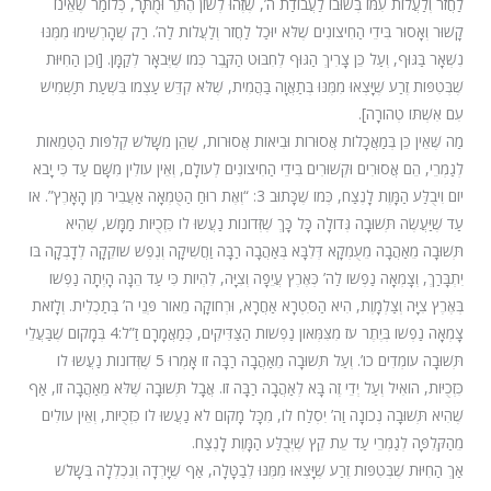
לַחֲזֹר וְלַעֲלוֹת עִמּוֹ בְּשׁוּבוֹ לַעֲבוֹדַת ה’, שֶׁזֶּהוּ לְשׁוֹן הֶתֵּר וּמֻתָּר, כְּלוֹמַר שֶׁאֵינוֹ
קָשׁוּר וְאָסוּר בִּידֵי הַחִיצוֹנִים שֶׁלֹּא יוּכַל לַחֲזֹר וְלַעֲלוֹת לַה’. רַק שֶׁהָרְשִׁימוּ מִמֶּנּוּ
נִשְׁאָר בַּגּוּף, וְעַל כֵּן צָרִיךְ הַגּוּף לְחִבּוּט הַקֶּבֶר כְּמוֹ שֶׁיְּבֹאָר לְקַמָּן. [וְכֵן הַחִיּוּת
שֶׁבְּטִפּוֹת זֶרַע שֶׁיָּצְאוּ מִמֶּנּוּ בְּתַאֲוָה בַּהֲמִית, שֶׁלֹּא קִדֵּשׁ עַצְמוֹ בִּשְׁעַת תַּשְׁמִישׁ
עִם אִשְׁתּוֹ טְהוֹרָה].
מַה שֶּׁאֵין כֵּן בְּמַאֲכָלוֹת אֲסוּרוֹת וּבִיאוֹת אֲסוּרוֹת, שֶׁהֵן מִשָּׁלֹשׁ קְלִפּוֹת הַטְּמֵאוֹת
לְגַמְרֵי, הֵם אֲסוּרִים וּקְשׁוּרִים בִּידֵי הַחִיצוֹנִים לְעוֹלָם, וְאֵין עוֹלִין מִשָּׁם עַד כִּי יָבֹא
יוֹם וִיבֻלַּע הַמָּוֶת לָנֶצַח, כְּמוֹ שֶׁכָּתוּב 3: “וְאֶת רוּחַ הַטֻּמְאָה אַעֲבִיר מִן הָאָרֶץ”. אוֹ
עַד שֶׁיַּעֲשֶׂה תְּשׁוּבָה גְּדוֹלָה כָּל כָּךְ שֶׁזְּדוֹנוֹת נַעֲשֹוּ לוֹ כִּזְכֻיּוֹת מַמָּשׁ, שֶׁהִיא
תְּשׁוּבָה מֵאַהֲבָה מֵעֻמְקָא דְּלִבָּא בְּאַהֲבָה רַבָּה וַחֲשִׁיקָה וְנֶפֶשׁ שׁוֹקֵקָה לְדָבְקָה בּוֹ
יִתְבָּרַךְ, וְצָמְאָה נַפְשׁוֹ לַה’ כְּאֶרֶץ עֲיֵפָה וְצִיָּה, לִהְיוֹת כִּי עַד הֵנָּה הָיְתָה נַפְשׁוֹ
בְּאֶרֶץ צִיָּה וְצַלְמָוֶת, הִיא הַסִּטְרָא אַחֲרָא, וּרְחוֹקָה מֵאוֹר פְּנֵי ה’ בְּתַכְלִית. וְלָזֹאת
צָמְאָה נַפְשׁוֹ בְּיֶתֶר עֹז מִצִּמְּאוֹן נַפְשׁוֹת הַצַּדִּיקִים, כְּמַאֲמָרָם זַ”ל:4 בְּמָקוֹם שֶׁבַּעֲלֵי
תְּשׁוּבָה עוֹמְדִים כו’. וְעַל תְּשׁוּבָה מֵאַהֲבָה רַבָּה זוֹ אָמְרוּ 5 שֶׁזְּדוֹנוֹת נַעֲשֹוּ לוֹ
כִּזְכֻיּוֹת, הוֹאִיל וְעַל יְדֵי זֶה בָּא לְאַהֲבָה רַבָּה זוֹ. אֲבָל תְּשׁוּבָה שֶׁלֹּא מֵאַהֲבָה זוֹ, אַף
שֶׁהִיא תְּשׁוּבָה נְכוֹנָה וַה’ יִסְלַח לוֹ, מִכָּל מָקוֹם לֹא נַעֲשֹוּ לוֹ כִּזְכֻיּוֹת, וְאֵין עוֹלִים
מֵהַקְּלִפָּה לְגַמְרֵי עַד עֵת קֵץ שֶׁיְּבֻלַּע הַמָּוֶת לָנֶצַח.
אַךְ הַחִיּוּת שֶׁבְּטִפּוֹת זֶרַע שֶׁיָּצְאוּ מִמֶּנּוּ לְבַטָּלָה, אַף שֶׁיָּרְדָה וְנִכְלְלָה בְּשָׁלֹשׁ