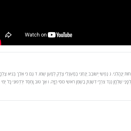
חוֹת יְנַהֲלֵנִי.
ג
נַפְשִׁי יְשׁוֹבֵב יַנְחֵנִי בְמַעְגְּלֵי צֶדֶק לְמַעַן שְׁמוֹ.
ד
גַּם כִּי אֵלֵךְ בְּגֵיא צַלְמָ
ְפָנַי שֻׁלְחָן נֶגֶד צֹרְרָי דִּשַּׁנְתָּ בַשֶּׁמֶן רֹאשִׁי כּוֹסִי רְוָיָה.
ו
אַךְ טוֹב וָחֶסֶד יִרְדְּפוּנִי כָּל יְמֵי חַי