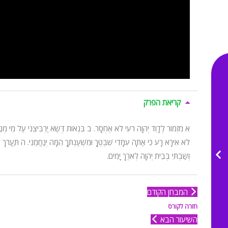
קריאת הפרק
א
מִזְמוֹר לְדָוִד יְהוָה רֹעִי לֹא אֶחְסָר.
ב
בִּנְאוֹת דֶּשֶׁא יַרְבִּיצֵנִי עַל מֵי מְנֻ
לֹא אִירָא רָע כִּי אַתָּה עִמָּדִי שִׁבְטְךָ וּמִשְׁעַנְתֶּךָ הֵמָּה יְנַחֲמֻנִי.
ה
תַּעֲרֹךְ ל
וְשַׁבְתִּי בְּבֵית יְהוָה לְאֹרֶךְ יָמִים.
המבחן הקודם
חזרה לקורס
השיעור הבא