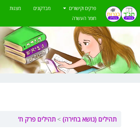
ילוג
פרקים וקישורים
מבדקונים
מצגות
תוכן
חומר העשרה
תהילים (נושא בחירה)
תהילים פרק ח’