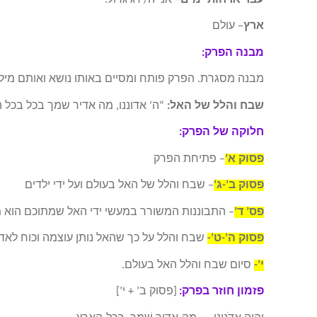
ארץ
– עולם
מבנה הפרק:
מבנה מסגרת. הפרק פותח ומסיים באותו נושא ואותם מילי
שבח והלל של האל:
“ה’ אדוננו, מה אדיר שמך בכל בכל 
חלוקה של הפרק:
פסוק א’
– פתיחת הפרק
פסוק ב’-ג’
– שבח והלל של האל בעולם ועל ידי ילדים
פס’ ד’
– התבוננות המשורר במעשי ידי האל שמתוכם הוא מ
פסוק ה’-ט’-
שבח והלל על כך שהאל נותן עוצמה וכוח לאד
י’-
סיום שבח והלל האל בעולם.
פזמון חוזר בפרק:
[פסוק ב’ + י’]