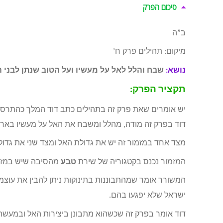
סיכום הפרק
ב”ה
מיקום: תהילים פרק ח’
נושא:
שבח והלל לאל על מעשיו ועל הטוב שנתן לבני 
תקציר הפרק:
יש אומרים שאת פרק זה בתהילים כתב דוד המלך כהתרסה
דוד בפרק זה מודה, מהלל ומשבח את האל על מעשיו בארץ
מצד אחד במזמור זה יש את גדולת האל ומצד שני את גדו
המזמור נכנס בקטגוריה של שירת
טבע
מהסיבה שיש במזמור
המשורר אומר שמהתבוננות בתינוקות ניתן להבין את עוצמת
ישראל שלא יפגעו בהם.
דוד אומר בפרק זה שכשהוא מתבונן ביצירות האל ובמעשה י