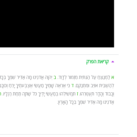
קריאת הפרק
א
לַמְנַצֵּחַ עַל הַגִּתִּית מִזְמוֹר לְדָוִד.
ב
יְהוָה אֲדֹנֵינוּ מָה אַדִּיר שִׁמְךָ בְּכ
לְהַשְׁבִּית אוֹיֵב וּמִתְנַקֵּם.
ד
כִּי אֶרְאֶה שָׁמֶיךָ מַעֲשֵׂי אֶצְבְּעֹתֶיךָ יָרֵחַ וְכוֹכָ
וְכָבוֹד וְהָדָר תְּעַטְּרֵהוּ.
ז
תַּמְשִׁילֵהוּ בְּמַעֲשֵׂי יָדֶיךָ כֹּל שַׁתָּה תַחַת רַגְלָיו.
ח
אֲדֹנֵינוּ מָה אַדִּיר שִׁמְךָ בְּכָל הָאָרֶץ.