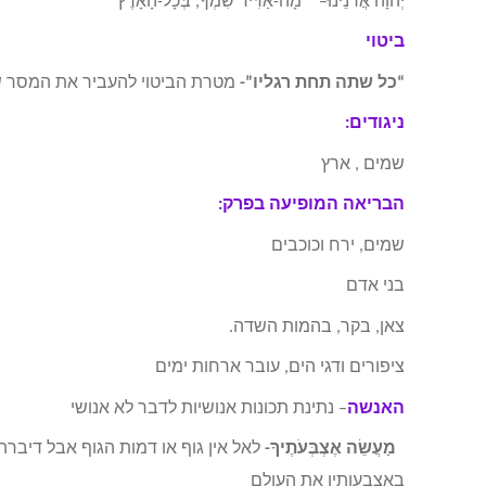
יְהוָה אֲדֹנֵינוּ– מָה-אַדִּיר שִׁמְךָ, בְּכָל-הָאָרֶץ
ביטוי
“כל שתה תחת רגליו”-
מטרת הביטוי להעביר את המסר ש
ניגודים:
שמים , ארץ
הבריאה המופיעה בפרק:
שמים, ירח וכוכבים
בני אדם
צאן, בקר, בהמות השדה.
ציפורים ודגי הים, עובר ארחות ימים
האנשה
– נתינת תכונות אנושיות לדבר לא אנושי
מַעֲשֵׂה אֶצְבְּעֹתֶיךָ-
לאל אין גוף או דמות הגוף אבל דיבר
באצבעותיו את העולם