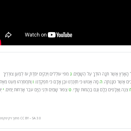
ָל הָאָרֶץ אֲשֶׁר תְּנָה הוֹדְךָ עַל הַשָּׁמָיִם.
ג
מִפִּי עוֹלְלִים וְיֹנְקִים יִסַּדְתָּ עֹז לְמַעַן צוֹרְרֶיךָ
בִים אֲשֶׁר כּוֹנָנְתָּה.
ה
מָה אֱנוֹשׁ כִּי תִזְכְּרֶנּוּ וּבֶן אָדָם כִּי תִפְקְדֶנּוּ.
ו
וַתְּחַסְּרֵהוּ מְּעַט מֵאֱל
צֹנֶה וַאֲלָפִים כֻּלָּם וְגַם בַּהֲמוֹת שָׂדָי.
ט
צִפּוֹר שָׁמַיִם וּדְגֵי הַיָּם עֹבֵר אָרְחוֹת יַמִּים.
י
יְ
מתוך ויקיטקסט רשיון CC BY – SA 3.0