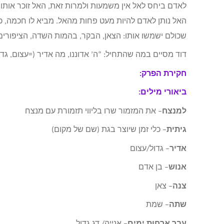
לאדם ביחס לאל אין משמעות ולמרות זאת, האל זוכר אותו ו
האל נותן לאדם להיות מעט פחות מהאל. מביא לו חכמה, כבו
שכולם ישמשו אותו: הצאן, הבקר, בהמות השדה, הציפורים
דוד מסיים במה שהתחיל: “ה’ אדוננו, מה אדיר (=עצום, גד
חקירת הפרק:
ביאורי מילים:
למנצח
– את המזמור שרו בליווי תזמורת עם מנצח
גיתית
– כלי זמן שיוצר בגת (שם של מקום)
אדיר
– גדול/עצום
אנוש
– בן אדם
צנה
– צאן
שתה
– שמת
עבר ארחות ימים
– אנייה/ דג גדול.