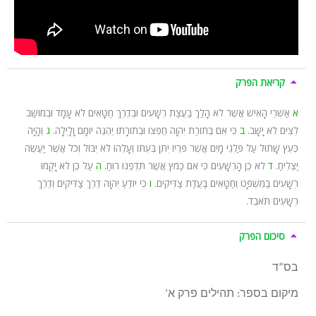
קריאת הפרק
א
אַשְׁרֵי הָאִישׁ אֲשֶׁר לֹא הָלַךְ בַּעֲצַת רְשָׁעִים וּבְדֶרֶךְ חַטָּאִים לֹא עָמָד וּבְמוֹשַׁב
לֵצִים לֹא יָשָׁב.
ב
כִּי אִם בְּתוֹרַת יְהוָה חֶפְצוֹ וּבְתוֹרָתוֹ יֶהְגֶּה יוֹמָם וָלָיְלָה.
ג
וְהָיָה
כְּעֵץ שָׁתוּל עַל פַּלְגֵי מָיִם אֲשֶׁר פִּרְיוֹ יִתֵּן בְּעִתּוֹ וְעָלֵהוּ לֹא יִבּוֹל וְכֹל אֲשֶׁר יַעֲשֶׂה
יַצְלִיחַ.
ד
לֹא כֵן הָרְשָׁעִים כִּי אִם כַּמֹּץ אֲ‍שֶׁר תִּדְּפֶנּוּ רוּחַ.
ה
עַל כֵּן לֹא יָקֻמוּ
רְשָׁעִים בַּמִּשְׁפָּט וְחַטָּאִים בַּעֲדַת צַדִּיקִים.
ו
כִּי יוֹדֵעַ יְהוָה דֶּרֶךְ צַדִּיקִים וְדֶרֶךְ
רְשָׁעִים תֹּאבֵד.
סיכום הפרק
בס”ד
מיקום בספר: תהילים פרק א’