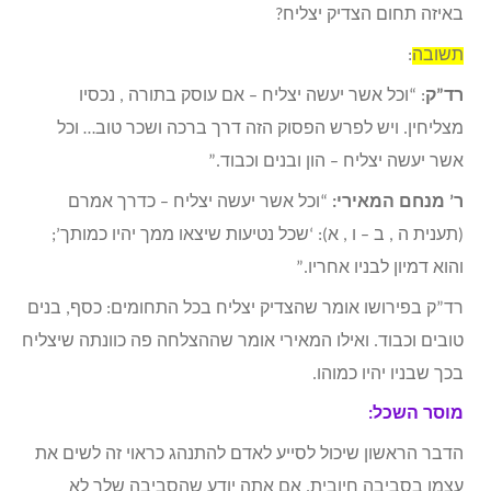
באיזה תחום הצדיק יצליח?
תשובה
:
רד”ק
: “וכל אשר יעשה יצליח – אם עוסק בתורה , נכסיו
מצליחין. ויש לפרש הפסוק הזה דרך ברכה ושכר טוב… וכל
אשר יעשה יצליח – הון ובנים וכבוד.”
ר’ מנחם המאירי:
“וכל אשר יעשה יצליח – כדרך אמרם
(תענית ה , ב – ו , א): ‘שכל נטיעות שיצאו ממך יהיו כמותך’;
והוא דמיון לבניו אחריו.”
רד”ק בפירושו אומר שהצדיק יצליח בכל התחומים: כסף, בנים
טובים וכבוד. ואילו המאירי אומר שההצלחה פה כוונתה שיצליח
בכך שבניו יהיו כמוהו.
מוסר השכל:
הדבר הראשון שיכול לסייע לאדם להתנהג כראוי זה לשים את
עצמו בסביבה חיובית. אם אתה יודע שהסביבה שלך לא