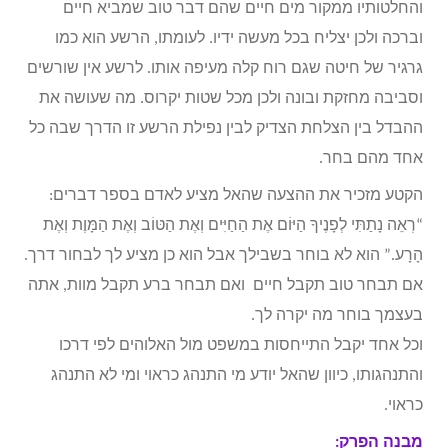
והחלטותיו ממקור מים חיים שהם דבר טוב שמביא חיים
וברכה ולכן יצליח בכל מעשה ידיו. לעומתו, הרשע הוא כמו
גרגיר של חיטה שגם רוח קלה מעיפה אותו. לרשע אין שורשים
וסביבה מחזקת ובונה ולכן מכל שטות יקרוס. מה שעושה את
ההבדל בין הצלחת הצדיק לבין נפילת הרשע זו הדרך שבה כל
אחד מהם בחר.
הקטע מזכיר את ההצעה שהאל מציע לאדם בספר דברים:
“רְאֵה נָתַתִּי לְפָנֶיךָ הַיּוֹם אֶת הַחַיִּים וְאֶת הַטּוֹב וְאֶת הַמָּוֶת וְאֶת
הָרָע.” הוא לא בוחר בשבילך אבל הוא כן מציע לך לבחור דרך.
אם תבחר טוב תקבל חיים ואם תבחר ברע תקבל מוות, אתה
בעצמך בוחר מה יקרה לך.
וכל אחד יקבל התייחסות במשפט מול האלוהים לפי דרכו
והתנהגותו, כיוון שהאל יודע מי התנהג כראוי ומי לא התנהג
כראוי.
מבנה הפרק: