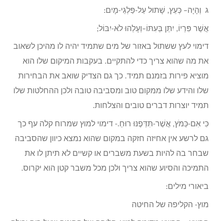
ג וְהָיָה– כְּעֵץ, שָׁתוּל עַל-פַּלְגֵי-מָיִם:
אֲשֶׁר פִּרְיוֹ, יִתֵּן בְּעִתּוֹ–וְעָלֵהוּ לֹא-יִבּוֹל;
דימוי לעץ ששתול באזור של מים שתמיד יהיה לו מהיכן לשאוב
את מה שהוא צריך כדי להתקיים. בעקבות המיקום שלו הוא
מוציא פירות בזמנם תמיד. כך גם הצדיק שואב את הבחירות
שלו והידע שלו ממקום טוב ומסביבה טובה ולכן ההחלטות שלו
תמיד יוצרות דברים טובים והצלחות.
כִּי אִם-כַּמֹּץ, אֲשֶׁר-תִּדְּפֶנּוּ רוּחַ.- דימוי למוץ שמרוח קלה עף כך
גם לרשע אין אחיזה חזקה במקום שהוא נמצא כיוון שהסביבה
שבחר בה להיות בשעת משברים או קשיים לא תיתן לו את
התמיכה והסיוע שהוא צריך ולכן מכל משבר קטן הוא יקרוס.
ביאורי מילים:
מוץ- הקליפה של החיטה