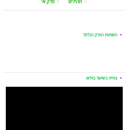
תהילים
פרק א'
השמעת הפרק הנלמד
צפייה בשיעור בוידאו