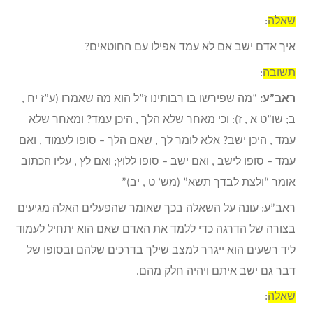
שאלה
:
איך אדם ישב אם לא עמד אפילו עם החוטאים?
תשובה
:
ראב”ע:
“מה שפירשו בו רבותינו ז”ל הוא מה שאמרו (ע”ז יח ,
ב; שו”ט א , ז): וכי מאחר שלא הלך , היכן עמד? ומאחר שלא
עמד , היכן ישב? אלא לומר לך , שאם הלך – סופו לעמוד , ואם
עמד – סופו לישב , ואם ישב – סופו ללוץ; ואם לץ , עליו הכתוב
אומר “ולצת לבדך תשא” (מש’ ט , יב)”
ראב”ע: עונה על השאלה בכך שאומר שהפעלים האלה מגיעים
בצורה של הדרגה כדי ללמד את האדם שאם הוא יתחיל לעמוד
ליד רשעים הוא ייגרר למצב שילך בדרכים שלהם ובסופו של
דבר גם ישב איתם ויהיה חלק מהם.
שאלה
: