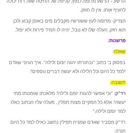
הרשע – הרשע מדומה למוץ, קליפה של החיטה שעל רוח יכולה
להעיף אותו. אין לו חוזק.
הצדיק- מדומה לעץ ששורשיו מקבלים מים באופן קבוע ולכן
הוא חזק, העלה שלו לא נובל, יהיה לו תמיד פירות ולא יפול.
פרשנות:
שאלה
:
בפסוק ב’ כתוב “ובתורתו יהגה יומם ולילה”. איך הגיוני שאדם
ילמד כל היום וכל הלילה ולא יעשה דברים נוספים?
תשובה:
רד”ק:
“וכי אפשר להגות יומם ולילה? מלאכתו ואומנותו מתי
יעשה? אלא כל המקיים מצות תפלין , מעלה עליו הכתוב כאלו
למד יומם ולילה;”
רד”ק מסביר שאדם שמניח תפילין נחשב כאילו למד כל היום
תורה.