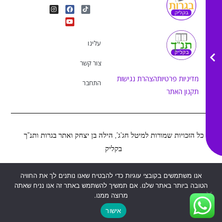
I
Y
F
T
n
o
a
i
s
u
c
k
t
e
t
t
a
b
u
o
g
o
b
k
r
o
e
עלינו
a
k
m
צור קשר
מדיניות פרטיות
הצהרת נגישות
התחבר
תקנון האתר
כל הזכויות שמורות למיטל חג’ג’, הילה בן יצחק ואתר בגרות ותנ”ך
בקליק
Web&MOR
2022
אנו משתמשים בקובצי עוגיות כדי להבטיח שאנו נותנים לך את החוויה
©
נבנה ע”י
הטובה ביותר באתר שלנו. אם תמשיך להשתמש באתר זה אנו נניח שאתה
מרוצה ממנו.
אישור