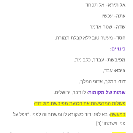
אל תירא
– אל תפחד
עתה
– עכשיו
שדה
– שטח אדמה
חסד
– מעשה טוב ללא קבלת תמורה.
כינויים
:
מפיבשת
– עבדך, כלב מת.
ציבא
: עבד,
דוד
: המלך, אדוני המלך,
שמות של מקומות
: לו דבר, ירושלים.
פעולות המדגישות את הכנעת מפיבשת מול דוד:
במעשה
: בא לפני דוד כשקורא לו ומשתחווה לפניו. “ויפל על
פניו וישתחו”[ו’]