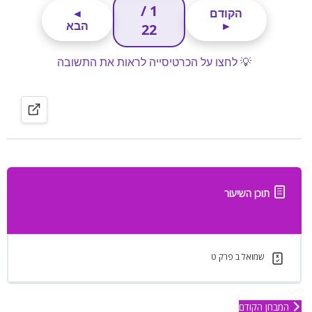
תוכן השיעור
שמואל ב פרק ט
המבחן הקודם