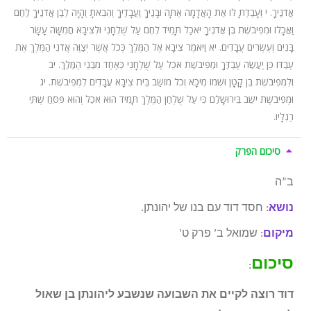
אֲדֹנֶיךָ. י וְעָבַדְתָּ לּוֹ אֶת הָאֲדָמָה אַתָּה וּבָנֶיךָ וַעֲבָדֶיךָ וְהֵבֵאתָ וְהָיָה לְבֶן אֲדֹנֶיךָ לֶּחֶם
וַאֲכָלוֹ וּמְפִיבֹשֶׁת בֶּן אֲדֹנֶיךָ יֹאכַל תָּמִיד לֶחֶם עַל שֻׁלְחָנִי וּלְצִיבָא חֲמִשָּׁה עָשָׂר
בָּנִים וְעֶשְׂרִים עֲבָדִים. יא וַיֹּאמֶר צִיבָא אֶל הַמֶּלֶךְ כְּכֹל אֲשֶׁר יְצַוֶּה אֲדֹנִי הַמֶּלֶךְ אֶת
עַבְדּוֹ כֵּן יַעֲשֶׂה עַבְדֶּךָ וּמְפִיבֹשֶׁת אֹכֵל עַל שֻׁלְחָנִי כְּאַחַד מִבְּנֵי הַמֶּלֶךְ. יב
וְלִמְפִיבֹשֶׁת בֵּן קָטָן וּשְׁמוֹ מִיכָא וְכֹל מוֹשַׁב בֵּית צִיבָא עֲבָדִים לִמְפִיבֹשֶׁת. יג
וּמְפִיבֹשֶׁת יֹשֵׁב בִּירוּשָׁלַ͏ִם כִּי עַל שֻׁלְחַן הַמֶּלֶךְ תָּמִיד הוּא אֹכֵל וְהוּא פִּסֵּחַ שְׁתֵּי
רַגְלָיו.
סיכום הפרק
ב”ה
נושא
: חסד דוד עם בנו של יהונתן.
מיקום
: שמואל ב’ פרק ט’
סיכום
:
דוד רוצה לקיים את השבועה שנשבע ליהונתן בן שאול