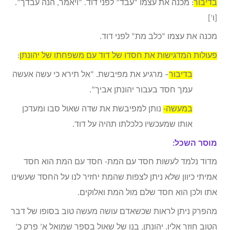
בדיבור
: מכנה את עצמו “עבד” לפני דוד. “ויאמר, הנה עבדך”.
[ו’]
מכנה את עצמו “כלב מת” לפני דוד.
פעולות המדגישות את חסדו של דוד עם משפחתו של יהונתן
:
בדיבור
– מרגיע את מפיבשת. “אל תירא כי עשה אעשה
עמך חסד בעבור יהונתן אביך”.
במעשה-
נותן למפיבשת את שדה שאול סבו ומעדכן
אותו שמעכשיו כלכלתו תהיה על דוד.
מוסר השכל:
מדוד נלמד לעשות חסד עם המת- חסד עם המת הוא חסד
אמיתי כיוון שלא ניתן לצפות שהמת יחזיר לנו על החסד שעשינו
אתו ולכן הוא חסד שלם מול המת ואלוקים.
מהפרק ניתן לראות שכשאדם עושה מעשה טוב בסופו של דבר
הטוב חוזר אליו. יהונתן, בנו של שאול בספר שמואל א’ פרק כ’