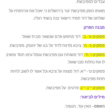
עבדים למפיבשת.
מאותו הזמן מפיבשת יגור בירושלים כי יאכל את ארוחותיו על
שולחנו של דוד תמיד ויישאר נכה בשתי רגליו.
מבנה הפרק:
פסוקים א’- ב’
: דוד מחפש אדם שנשאר מבית שאול
פסוקים ג’- ה’
: ציבא מדווח לדוד על בנו של יהונתן, מפיבשת.
פסוקים ו’-ח’:
דוד משוחח עם מפיבשת וגומל עימו חסד ומשיב
לו את נחלות סבו שאול.
פסוקים ט’- י”א: דוד מצווה על ציבא וכל אשר לו לשוב להיות
תחת מפיבשת.
פסוקים י”ב-י”ג:
פרטים על מפיבשת.
מילים לביאור:
האפס
– האין עוד, הנגמר.