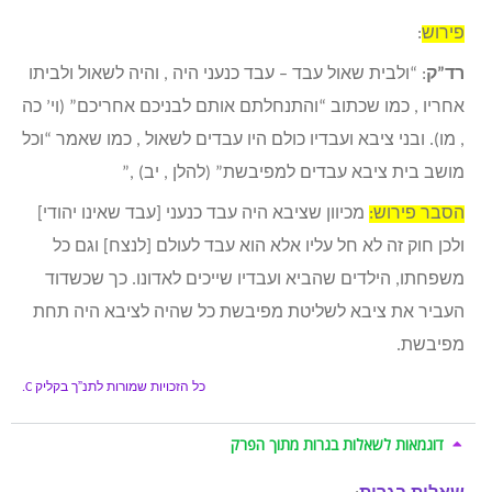
פירוש
:
רד”ק
: “ולבית שאול עבד – עבד כנעני היה , והיה לשאול ולביתו
אחריו , כמו שכתוב “והתנחלתם אותם לבניכם אחריכם” (וי’ כה
, מו). ובני ציבא ועבדיו כולם היו עבדים לשאול , כמו שאמר “וכל
מושב בית ציבא עבדים למפיבשת” (להלן , יב) ,”
הסבר פירוש:
מכיוון שציבא היה עבד כנעני [עבד שאינו יהודי]
ולכן חוק זה לא חל עליו אלא הוא עבד לעולם [לנצח] וגם כל
משפחתו, הילדים שהביא ועבדיו שייכים לאדונו. כך שכשדוד
העביר את ציבא לשליטת מפיבשת כל שהיה לציבא היה תחת
מפיבשת.
כל הזכויות שמורות לתנ”ך בקליק
C.
דוגמאות לשאלות בגרות מתוך הפרק