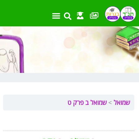
ילוג
תוכן
שמואל
שמואל ב פרק ט