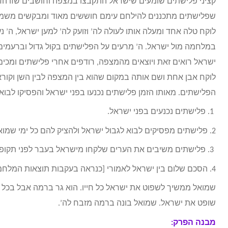
קציני פלישתים שומעים שישראל התקבצו במצפה וחושבים שזו הז
שפלישתים מתכננים להילחם עימם חוששים מאוד ומבקשים משמוא
לוקח טלה אחד ומעלה אותו לעולה לה’ וזועק לה’ למען ישראל, ה
במלחמה מול ישראל. ה’ מרעים על הפלישתים בקול גדול וברעמים
ישראל רואים זאת ויוצאים מהמצפה, רודפים אחרי פלישתים ומכ
לוקח אבן אחת ושם אותה במקום שהוא בין המצפה לבין השן וקורא
הפלישתים. מאותו הזמן פלישתים נכנעו בפני ישראל והפסיקו לבוא
1. פלישתים נכנעים בפני ישראל.
2. פלישתים מפסיקים לבוא לגבול ישראל ולהציק להם כל ימי שמואל.
3. פלישתים משיבים את הערים שלקחו מישראל בעבר לפני תקופת שמואל. הערים הם: מעקרון ועד גת.
4. הסכם שלום בין ישראל לאמורי [כנראה בעקבות תוצאות המלחמה העם האמורי מחליט לעשות הסכם שלום עם ישראל].
שמואל ממשיך לשפוט את ישראל כל חייו. הוא גר ברמה אבל בכל 
שופט את ישראל. שמואל בונה ברמה מזבח לה’.
מבנה הפרק: