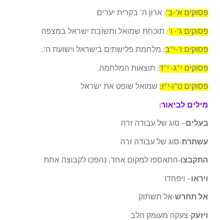
פסוקים א’-ב’
: ארון ה’ בקרית יערים
פסוקים ג’- ו’
: תוכחת שמואל ותשובת ישראל במצפה
פסוקים ז’-י”ב
: מלחמת פלישתים בישראל וישועת ה’.
פסוקים י”ג- י”ד
: תוצאות המלחמה.
פסוקים ט”ו-י”ז:
שמואל שופט את ישראל
מילים לביאור:
בעלים
– סוג של עבודה זרה
עשתרת
-סוג של עבודה זרה
התקבצו
-התאספו למקום אחד, נהפכו לקבוצה אחת
ויראו
– ויפחדו
אל תחרש
-אל תשתוק
ויזעק
-צעקה מעומק הלב