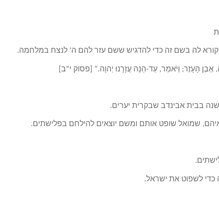
ת
וקורא לה בשם זה כדי להדגיש ששם עזר להם ה’ לנצח במלחמה.
ְמָהּ, אֶבֶן הָעָזֶר; וַיֹּאמַר, עַד-הֵנָּה עֲזָרָנוּ יְהוָה.” [פסוק י”ב]
הם, שמואל שופט אותם ומשם יוצאים להילחם בפלישתים.
ישתים.
כדי לשפוט את ישראל.