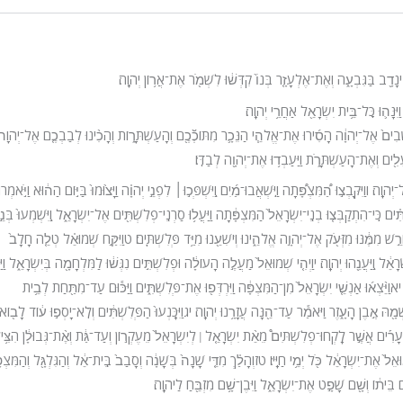
ִינָדָ֖ב בַּגִּבְעָ֑ה וְאֶת־אֶלְעָזָ֤ר בְּנוֹ֙ קִדְּשׁ֔וּ לִשְׁמֹ֖ר אֶת־אֲר֥וֹן יְהֹוָֽה׃
ַיִּנָּה֛וּ כׇּל־בֵּ֥ית יִשְׂרָאֵ֖ל אַחֲרֵ֥י יְהֹוָֽה׃
֙ אֶל־יְהֹוָ֔ה הָסִ֜ירוּ אֶת־אֱלֹהֵ֧י הַנֵּכָ֛ר מִתּוֹכְﬞכֶ֖ם וְהָעַשְׁתָּר֑וֹת וְהָכִ֨ינוּ לְבַבְכֶ֤ם אֶל־יְהֹוָה֙
עָלִ֖ים וְאֶת־הָעַשְׁתָּרֹ֑ת וַיַּעַבְד֥וּ אֶת־יְהֹוָ֖ה לְבַדּֽוֹ׃
יְהֹוָֽה׃ ו
וַיִּקָּבְצ֣וּ הַ֠מִּצְפָּ֠תָה וַיִּֽשְׁאֲבוּ־מַ֜יִם וַֽיִּשְׁפְּכ֣וּ
׀
לִפְנֵ֣י יְהֹוָ֗ה וַיָּצ֙וּמוּ֙ בַּיּ֣וֹם הַה֔וּא וַיֹּ֣אמְר
תִּ֗ים כִּֽי־הִתְקַבְּצ֤וּ בְנֵֽי־יִשְׂרָאֵל֙ הַמִּצְפָּ֔תָה וַיַּעֲל֥וּ סַרְנֵֽי־פְלִשְׁתִּ֖ים אֶל־יִשְׂרָאֵ֑ל וַֽיִּשְׁמְעוּ֙ בְּנֵ֣י
שׁ מִמֶּ֔נּוּ מִזְּעֹ֖ק אֶל־יְהֹוָ֣ה אֱלֹהֵ֑ינוּ וְיֹשִׁעֵ֖נוּ מִיַּ֥ד פְּלִשְׁתִּֽים׃ ט
וַיִּקַּ֣ח שְׁמוּאֵ֗ל טְלֵ֤ה חָלָב֙
ל וַֽיַּעֲנֵ֖הוּ יְהֹוָֽה׃ י
וַיְהִ֤י שְׁמוּאֵל֙ מַעֲלֶ֣ה הָעוֹלָ֔ה וּפְלִשְׁתִּ֣ים נִגְּשׁ֔וּ לַמִּלְחָמָ֖ה בְּיִשְׂרָאֵ֑ל וַיַ
׃ יא
וַיֵּ֨צְא֜וּ אַנְשֵׁ֤י יִשְׂרָאֵל֙ מִן־הַמִּצְפָּ֔ה וַיִּרְדְּפ֖וּ אֶת־פְּלִשְׁתִּ֑ים וַיַּכּ֕וּם עַד־מִתַּ֖חַת לְבֵ֥ית
שְׁמָ֖הּ אֶ֣בֶן הָעָ֑זֶר וַיֹּאמַ֕ר עַד־הֵ֖נָּה עֲזָרָ֥נוּ יְהֹוָֽה׃ יג
וַיִּכָּֽנְעוּ֙ הַפְּלִשְׁתִּ֔ים וְלֹֽא־יָסְפ֣וּ ע֔וֹד לָב֖וֹא
ֶעָרִ֡ים אֲשֶׁ֣ר לָֽקְחוּ־פְלִשְׁתִּים֩ מֵאֵ֨ת יִשְׂרָאֵ֤ל
לְיִשְׂרָאֵל֙ מֵעֶקְר֣וֹן וְעַד־גַּ֔ת וְאֶ֨ת־גְּבוּלָ֔ן הִצִּ֥י
׀
וּאֵל֙ אֶת־יִשְׂרָאֵ֔ל כֹּ֖ל יְמֵ֥י חַיָּֽיו׃ טז
וְהָלַ֗ךְ מִדֵּ֤י שָׁנָה֙ בְּשָׁנָ֔ה וְסָבַב֙ בֵּֽית־אֵ֔ל וְהַגִּלְגָּ֖ל וְהַמִּצְפ
 בֵּית֔וֹ וְשָׁ֖ם שָׁפָ֣ט אֶת־יִשְׂרָאֵ֑ל וַיִּבֶן־שָׁ֥ם מִזְבֵּ֖חַ לַיהֹוָֽה׃