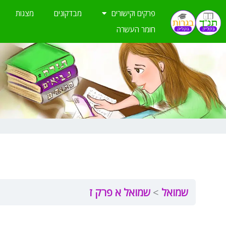
ילוג
פרקים וקישורים
מבדקונים
מצגות
תוכן
חומר העשרה
שמואל
שמואל א פרק ז