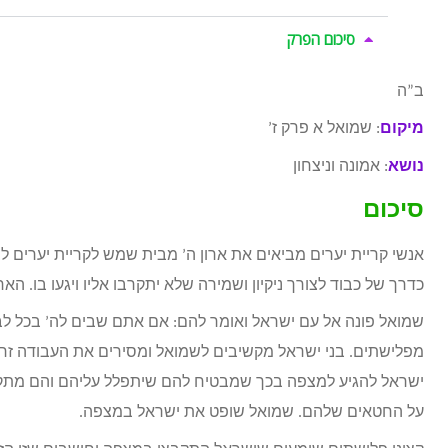
סיכום הפרק
ב”ה
מיקום
: שמואל א פרק ז’
נושא
: אמונה וניצחון
סיכום
אנשי קריית יערים מביאים את ארון ה’ מבית שמש לקריית יערים ל
כדרך של כבוד לצורך ניקיון ושמירה שלא יתקרבו אליו ויגעו בו. הארון נמצא בבית אבינדב 20 שנה ובמשך ה
שמואל פונה אל עם ישראל ואומר להם: אם אתם שבים לה’ בכל לבב
מפלישתים. בני ישראל מקשיבים לשמואל ומסירים את העבודה זר
ישראל להגיע למצפה בכך שמבטיח להם שיתפלל עליהם והם מתקבצ
על החטאים שלהם. שמואל שופט את ישראל במצפה.