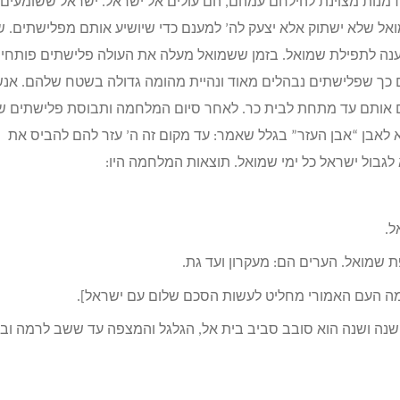
דמנות מצוינת להילחם עמהם, הם עולים אל ישראל. ישראל ששומעים
ל שלא ישתוק אלא יצעק לה’ למענם כדי שיושיע אותם מפלישתים. ש
’ נענה לתפילת שמואל. בזמן ששמואל מעלה את העולה פלישתים פותחי
 כך שפלישתים נבהלים מאוד ונהיית מהומה גדולה בשטח שלהם. אנש
ים אותם עד מתחת לבית כר. לאחר סיום המלחמה ותבוסת פלישתים ש
 לאבן “אבן העזר” בגלל שאמר: עד מקום זה ה’ עזר להם להביס את
 לגבול ישראל כל ימי שמואל. תוצאות המלחמה היו:
שנה ושנה הוא סובב סביב בית אל, הגלגל והמצפה עד ששב לרמה וב