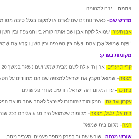
ויהמם
– גרם למהומה
מדרש שם
– כאשר נותנים שם לאדם או למקום בגלל סיבה מסוימ
אבן העזר-
שמואל לוקח אבן ושם אותה קורא בין המצפה ובין השן 
“וַיִּקַּח שְׁמוּאֵל אֶבֶן אַחַת, וַיָּשֶׂם בֵּין-הַמִּצְפָּה וּבֵין הַשֵּׁן, וַיִּקְרָא אֶת-שׁ
מקומות בפרק:
קריית יערים-
ארון ה’ עולה לשם מבית שמש ושם נשאר במשך 20 שנה בבית אבינדב שבקרית יערים.
מצפה
– שמואל מקבץ את ישראל למצפה שם הם מתוודים על חטאי
בית כר
– עד המקום הזה ישראל רודפים אחרי פלישתים
עקרון ועד גת
– המקומות שהוחזרו לישראל לאחר שהביסו את הפל
בית אל, גלגל, מצפה
– מקומות ששמואל היה מגיע אליהם בכל שנה 
רמה
– מקום בית שמואל
שורש מנחה
– שורש שחוזר בפרק מספר פעמים ומעביר מסר.