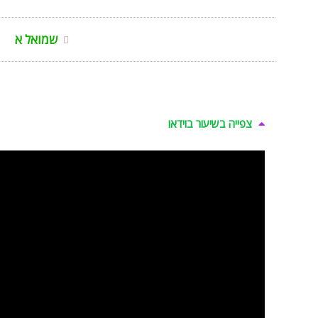
שמואל א
צפייה בשיעור בוידאו