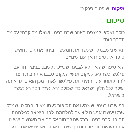
מיקום
: שופטים פרק כ’
סיכום
:
כולם נאספו למצפה באזור שבט בנימין ושאלו מה קרה? על מה
הדבר הזה?
האיש משבט לוי שעשה את המעשה וביתר את גופת האישה
סיפר את סיפורו אך עם שינויים:
הוא סיפר שהוא הגיע לגבעה ששייכת לשבט בנימין יחד עם
פילגשו כשהגיעו למקום אנשי המקום סבבו את הבית ורצו
להרוג אותו ועינו והמיתו את פילגשו. לאחר מכן הוא ביתר אותה
ושלח לכל חלקי ישראל כדי שכולם יראו איזה דבר רע נעשה
בישראל.
בני שבט בנימין ששמעו את הסיפור כעסו מאוד והחליטו שמכל
שבט יעשרו אנשים ליציאה למלחמה. לפני היציאה למלחמה
הם פנו לבני בנימין בבקשה למסור אליהם את האנשים שעשו
את המעשה החמור הזה כך שימיתו אותם ואז יוציאו את הרע