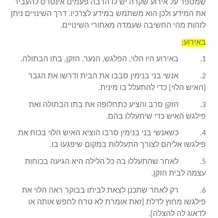
שמספר על אירוע שקרה יש לו הרבה פעמים אינטרס להעביר
את המידע ולכן הוא משתמש במידע לצרכיו. דרך השינויים ניתן
לזהות מהי החשיבה שעמדה מאחורי השינויים.
באירוע:
1. באירוע היו הלוי, הפלגש, הנער, הזקן, בתו הבתולה.
2. אנשי בני בנימין סבבו את הבית ודרשו את הגבר
[האיש הלוי] כדי להתעלל בו מינית.
3. הזקן סרב והציע כתחלופה את בתו הבתולה ואת
פילגש האיש כדי שיתעללו בהם.
4. כשאנשי בני בנימין סרבו הוציא האיש הלוי בכוח את
פילגשו אליהם לצורך התעללות במקום שיפגעו בו.
5. לאחר שהתעללו בה כל הלילה היא הגיעה בכוחות
עצמה לבית הזקן.
6. רק לאחר שתכנן לצאת לביתו בבוקר ראה הלוי את
פילגשו מחוץ לדלת [זאת אומרת לא טרח לחפש אותה או
לדאוג לה להצלה].