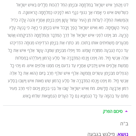
לט וַיַּהֲפֹךְ אִישׁ יִשְׂרָאֵל בַּמִּלְחָמָה וּבִנְיָמִן הֵחֵל לְהַכּוֹת חֲלָלִים בְּאִישׁ יִשְׂרָאֵל
כִּשְׁלֹשִׁים אִישׁ כִּי אָמְרוּ אַךְ נִגּוֹף נִגָּף הוּא לְפָנֵינוּ כַּמִּלְחָמָה הָרִאשֹׁנָה. מ
וְהַמַּשְׂאֵת הֵחֵלָּה לַעֲלוֹת מִן הָעִיר עַמּוּד עָשָׁן וַיִּפֶן בִּנְיָמִן אַחֲרָיו וְהִנֵּה עָלָה כְלִיל
הָעִיר הַשָּׁמָיְמָה. מא וְאִישׁ יִשְׂרָאֵל הָפַךְ וַיִּבָּהֵל אִישׁ בִּנְיָמִן כִּי רָאָה כִּי נָגְעָה עָלָיו
הָרָעָה. מב וַיִּפְנוּ לִפְנֵי אִישׁ יִשְׂרָאֵל אֶל דֶּרֶךְ הַמִּדְבָּר וְהַמִּלְחָמָה הִדְבִּיקָתְהוּ וַאֲשֶׁר
מֵהֶעָרִים מַשְׁחִיתִים אוֹתוֹ בְּתוֹכוֹ. מג כִּתְּרוּ אֶת בִּנְיָמִן הִרְדִיפֻהוּ מְנוּחָה הִדְרִיכֻהוּ
עַד נֹכַח הַגִּבְעָה מִמִּזְרַח שָׁמֶשׁ. מד וַיִּפְּלוּ מִבִּנְיָמִן שְׁמֹנָה עָשָׂר אֶלֶף אִישׁ אֶת כָּל
אֵלֶּה אַנְשֵׁי חָיִל. מה וַיִּפְנוּ וַיָּנֻסוּ הַמִּדְבָּרָה אֶל סֶלַע הָרִמּוֹן וַיְעֹלְלֻהוּ בַּמְסִלּוֹת
חֲמֵשֶׁת אֲלָפִים אִישׁ וַיַּדְבִּיקוּ אַחֲרָיו עַד גִּדְעֹם וַיַּכּוּ מִמֶּנּוּ אַלְפַּיִם אִישׁ. מו וַיְהִי כָל
הַנֹּפְלִים מִבִּנְיָמִן עֶשְׂרִים וַחֲמִשָּׁה אֶלֶף אִישׁ שֹׁלֵף חֶרֶב בַּיּוֹם הַהוּא אֶת כָּל אֵלֶּה
אַנְשֵׁי חָיִל. מז וַיִּפְנוּ וַיָּנֻסוּ הַמִּדְבָּרָה אֶל סֶלַע הָרִמּוֹן שֵׁשׁ מֵאוֹת אִישׁ וַיֵּשְׁבוּ בְּסֶלַע
רִמּוֹן אַרְבָּעָה חֳדָשִׁים. מח וְאִישׁ יִשְׂרָאֵל שָׁבוּ אֶל בְּנֵי בִנְיָמִן וַיַּכּוּם לְפִי חֶרֶב מֵעִיר
מְתֹם עַד בְּהֵמָה עַד כָּל הַנִּמְצָא גַּם כָּל הֶעָרִים הַנִּמְצָאוֹת שִׁלְּחוּ בָאֵשׁ.
סיכום הפרק
ב”ה
נושא
: פילגש בגבעה