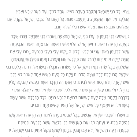
וַיֵּצְאוּ כָּל בְּנֵי יִשְׂרָאֵל וַתִּקָּהֵל הָעֵדָה כְּאִישׁ אֶחָד לְמִדָּן וְעַד בְּאֵר שֶׁבַע וְאֶרֶץ
הַגִּלְעָד אֶל יְהוָה הַמִּצְפָּה. ב וַיִּתְיַצְּבוּ פִּנּוֹת כָּל הָעָם כֹּל שִׁבְטֵי יִשְׂרָאֵל בִּקְהַל עַם
הָאֱלֹהִים אַרְבַּע מֵאוֹת אֶלֶף אִישׁ רַגְלִי שֹׁלֵף חָרֶב.
ג וַיִּשְׁמְעוּ בְּנֵי בִנְיָמִן כִּי עָלוּ בְנֵי יִשְׂרָאֵל הַמִּצְפָּה וַיֹּאמְרוּ בְּנֵי יִשְׂרָאֵל דַּבְּרוּ אֵיכָה
נִהְיְתָה הָרָעָה הַזֹּאת. ד וַיַּעַן הָאִישׁ הַלֵּוִי אִישׁ הָאִשָּׁה הַנִּרְצָחָה וַיֹּאמַר הַגִּבְעָתָה
אֲשֶׁר לְבִנְיָמִן בָּאתִי אֲנִי וּפִילַגְשִׁי לָלוּן. ה וַיָּקֻמוּ עָלַי בַּעֲלֵי הַגִּבְעָה וַיָּסֹבּוּ עָלַי אֶת
הַבַּיִת לָיְלָה אוֹתִי דִּמּוּ לַהֲרֹג וְאֶת פִּילַגְשִׁי עִנּוּ וַתָּמֹת. ו וָאֹחֵז בְּפִילַגְשִׁי וָאֲנַתְּחֶהָ
וָאֲשַׁלְּחֶהָ בְּכָל שְׂדֵה נַחֲלַת יִשְׂרָאֵל כִּי עָשׂוּ זִמָּה וּנְבָלָה בְּיִשְׂרָאֵל. ז הִנֵּה כֻלְּכֶם בְּנֵי
יִשְׂרָאֵל הָבוּ לָכֶם דָּבָר וְעֵצָה הֲלֹם. ח וַיָּקָם כָּל הָעָם כְּאִישׁ אֶחָד לֵאמֹר לֹא נֵלֵךְ
אִישׁ לְאָהֳלוֹ וְלֹא נָסוּר אִישׁ לְבֵיתוֹ. ט וְעַתָּה זֶה הַדָּבָר אֲשֶׁר נַעֲשֶׂה לַגִּבְעָה עָלֶיהָ
בְּגוֹרָל. י וְלָקַחְנוּ עֲשָׂרָה אֲנָשִׁים לַמֵּאָה לְכֹל שִׁבְטֵי יִשְׂרָאֵל וּמֵאָה לָאֶלֶף וְאֶלֶף
לָרְבָבָה לָקַחַת צֵדָה לָעָם לַעֲשׂוֹת לְבוֹאָם לְגֶבַע בִּנְיָמִן כְּכָל הַנְּבָלָה אֲשֶׁר עָשָׂה
בְּיִשְׂרָאֵל. יא וַיֵּאָסֵף כָּל אִישׁ יִשְׂרָאֵל אֶל הָעִיר כְּאִישׁ אֶחָד חֲבֵרִים.
יב וַיִּשְׁלְחוּ שִׁבְטֵי יִשְׂרָאֵל אֲנָשִׁים בְּכָל שִׁבְטֵי בִנְיָמִן לֵאמֹר מָה הָרָעָה הַזֹּאת אֲשֶׁר
נִהְיְתָה בָּכֶם. יג וְעַתָּה תְּנוּ אֶת הָאֲנָשִׁים בְּנֵי בְלִיַּעַל אֲשֶׁר בַּגִּבְעָה וּנְמִיתֵם
וּנְבַעֲרָה רָעָה מִיִּשְׂרָאֵל וְלֹא אָבוּ [בְּנֵי] בִּנְיָמִן לִשְׁמֹעַ בְּקוֹל אֲחֵיהֶם בְּנֵי יִשְׂרָאֵל. יד