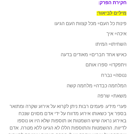
חקירת הפרק:
מילים לביאור:
פינות כל העם= מכל קצוות העם הגיעו
איכה= איך
השחיתו= המיתו
כאיש אחד חברים= מאודים בדעה
ויתפקדו= ספרו אותם
ננוסה= נברח
המלחמה כבדה= מלחמה קשה
משאת= שרפה
פערי מידע: פעמים רבות ניתן לקרוא על אירוע שקרה ומתואר
בספר אך כשאותו אירוע מדווח על ידי אדם מסוים שנכח
באירוע נראה שיש השמטות או תוספות שלא היו או נוספו
לדיווח. ההשמטות והתוספות הללו לא הגיעו ללא מטרה. אדם