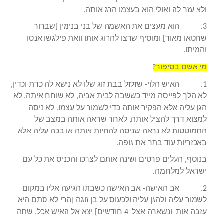
ולא עזר לה ואולי הוא בעצמו הרג אותה.
3. הוא מעצים את האשמה של בני בנימין [שברור
שחטאו מאוד] ומוסיף שרצו להרוג אותו וואת פילגשו אנסו
והמיתו.
מי אשם בסיפור?
1. האיש הלוי- שזלזל בבת זוג שלו לא נישא לה כדת וכדין,
לא הלך לפייסה מייד כששבה לבית אביה, לא שוחח איתה, לא
הגן עליה אלא הפקיר אותה כדי לשמור על עצמו, לא ניסה
למצוא דרך להציל אותה, לאחר שראה אותה במצב של
התמוטטות לא נראה שניסה להחיות אותה או בכה עליה אלא
באכזריות עוד בתר את גופה.
בנוסף, העלים פרטים ושינה אותם לצרכו והכניס את כל עם
ישראל למלחמה.
2. אב האישה- אב האישה כשבתו הגיעה אליו במקום
לשמור עליה ולהגן עליה ולכעוס על בן זוגה [הרי לא סתם היא
עזבה אותו ונשארה אצלו 4 חודשים] יצא אל האיש אכל, שתה