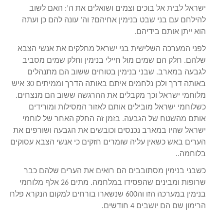
ישראל לבית אל בוכים וצמים ושואלים את ה’: האם לשוב
להילחם עם בני שבט בנימין אחיהם? וה’ עונה להם כן ועתה
הוא ייתן אותם בידיהם.
לפני המערכה השלישית בני ישראל מחלקים את אנשי הצבא
שלהם. חלק הם שמים מול חיילי בנימין וחלק שמים מסביב
לגבעה במארב. שבני בנימין בטוחים ששוב הם מתנהלים
באותה דרך ולכן נלחמים איתם באותה הדרך וממיתים 30 איש
מלוחמי ישראל וכך מקבלים את ההרגשה ששוב הם מנצחים.
כשלוחמי ישראל מובילים אותם לאזור המסילות ומורידים
אותם מהשטח של הגבעה. בזמן זה החלק האחר של לוחמי
ישראל שהיו במארב נכנסים וכובשים את הגבעה ושורפים את
הערים באש כשאין עליה שומרים חזקים כי אנשי הצבא עסוקים
בלוחמה..
כשבני בנימין מסתובבים הם רואים את הערים שלהם כבר
שרופות ומבינים שהפסידו במלחמה. מתים 26 אלף מלוחמי
בנימין במערכה הזו וה600 שנשארו בורחים למקום הנקרא פלח
הרימון שם הם יושבים 4 חודשים.