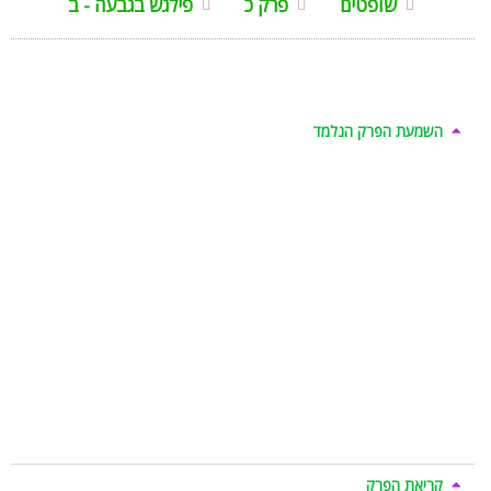
שופטים
פרק כ
פילגש בגבעה - ב
השמעת הפרק הנלמד
קריאת הפרק