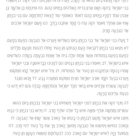
לִפְנֵי יְהוָה וַיָּצוּמוּ בַיּוֹם הַהוּא עַד הָעָרֶב וַיַּעֲלוּ עֹלוֹת וּשְׁלָמִים לִפְנֵי יְהוָה. כז וַיִּשְׁאֲלוּ
בְנֵי יִשְׂרָאֵל בַּיהוָה וְשָׁם אֲרוֹן בְּרִית הָאֱלֹהִים בַּיָּמִים הָהֵם. כח וּפִינְחָס בֶּן אֶלְעָזָר בֶּן
אַהֲרֹן עֹמֵד לְפָנָיו בַּיָּמִים הָהֵם לֵאמֹר הַאוֹסִף עוֹד לָצֵאת לַמִּלְחָמָה עִם בְּנֵי בִנְיָמִן
אָחִי אִם אֶחְדָּל וַיֹּאמֶר יְהוָה עֲלוּ כִּי מָחָר אֶתְּנֶנּוּ בְיָדֶךָ. כט וַיָּשֶׂם יִשְׂרָאֵל אֹרְבִים
אֶל הַגִּבְעָה סָבִיב.
ל וַיַּעֲלוּ בְנֵי יִשְׂרָאֵל אֶל בְּנֵי בִנְיָמִן בַּיּוֹם הַשְּׁלִישִׁי וַיַּעַרְכוּ אֶל הַגִּבְעָה כְּפַעַם בְּפָעַם.
לא וַיֵּצְאוּ בְנֵי בִנְיָמִן לִקְרַאת הָעָם הָנְתְּקוּ מִן הָעִיר וַיָּחֵלּוּ לְהַכּוֹת מֵהָעָם חֲלָלִים
כְּפַעַם בְּפַעַם בַּמְסִלּוֹת אֲשֶׁר אַחַת עֹלָה בֵית אֵל וְאַחַת גִּבְעָתָה בַּשָּׂדֶה כִּשְׁלֹשִׁים
אִישׁ בְּיִשְׂרָאֵל. לב וַיֹּאמְרוּ בְּנֵי בִנְיָמִן נִגָּפִים הֵם לְפָנֵינוּ כְּבָרִאשֹׁנָה וּבְנֵי יִשְׂרָאֵל
אָמְרוּ נָנוּסָה וּנְתַקְּנֻהוּ מִן הָעִיר אֶל הַמְסִלּוֹת. לג וְכֹל אִישׁ יִשְׂרָאֵל קָמוּ מִמְּקוֹמוֹ
וַיַּעַרְכוּ בְּבַעַל תָּמָר וְאֹרֵב יִשְׂרָאֵל מֵגִיחַ מִמְּקֹמוֹ מִמַּעֲרֵה גָבַע. לד וַיָּבֹאוּ מִנֶּגֶד
לַגִּבְעָה עֲשֶׂרֶת אֲלָפִים אִישׁ בָּחוּר מִכָּל יִשְׂרָאֵל וְהַמִּלְחָמָה כָּבֵדָה וְהֵם לֹא יָדְעוּ כִּי
נֹגַעַת עֲלֵיהֶם הָרָעָה.
לה וַיִּגֹּף יְהוָה אֶת בִּנְיָמִן לִפְנֵי יִשְׂרָאֵל וַיַּשְׁחִיתוּ בְנֵי יִשְׂרָאֵל בְּבִנְיָמִן בַּיּוֹם הַהוּא
עֶשְׂרִים וַחֲמִשָּׁה אֶלֶף וּמֵאָה אִישׁ כָּל אֵלֶּה שֹׁלֵף חָרֶב. לו וַיִּרְאוּ בְנֵי בִנְיָמִן כִּי נִגָּפוּ
וַיִּתְּנוּ אִישׁ יִשְׂרָאֵל מָקוֹם לְבִנְיָמִן כִּי בָטְחוּ אֶל הָאֹרֵב אֲשֶׁר שָׂמוּ אֶל הַגִּבְעָה. לז
וְהָאֹרֵב הֵחִישׁוּ וַיִּפְשְׁטוּ אֶל הַגִּבְעָה וַיִּמְשֹׁךְ הָאֹרֵב וַיַּךְ אֶת כָּל הָעִיר לְפִי חָרֶב. לח
וְהַמּוֹעֵד הָיָה לְאִישׁ יִשְׂרָאֵל עִם הָאֹרֵב הֶרֶב לְהַעֲלוֹתָם מַשְׂאַת הֶעָשָׁן מִן הָעִיר.