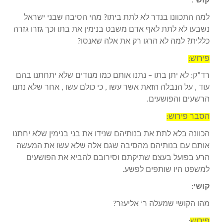
קושי
:
למה התכוונו בנדר לא לתת ביתו? מהי הסיבה שבני ישראל
נשבעו לא לתת לאף אדם משבט בנימין את בתו וכך גזרו גזרה
כללית? למה לא הרגו רק את אלה שאנסו?
פירוש:
רד”ק: לא יתן בתו – נתנו אותם כמו מנודים שלא יתחתנו בהם
עוד , על הנבלה הזאת אשר עשו , כי כולם עשו , אחר שלא נתנו
הרשעים והפושעים.
הסבר פירוש:
הכוונה בלא לתת את בנותיהם שנידו את בני בנימין שלא יחתנו
אותם עם בנותיהם מהסיבה שגם אלה שלא עשו את המעשה
הרע בפועל בעצם שתיקתם וסירובם להביא את הפושעים
למשפט היו שותפים לפשע.
קושי:
מהו הקושי שמעלה ר’ אליעזר?
פירוש
: