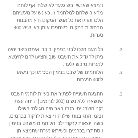
ונמצא שאנשי יבש גלעד לא שלחו אף לוחם
מהעיר שלהם למלחמה זו. כעונש על מעשיהם
הלכו והרגו את כל אנשי המקום חוץ מהבנות
הבתולות במקום. כשספרו אותן ראו שיש 400
נערות.
כל העם הלכו לבני בנימין ודיברו איתם כיצד יהיה
ניתן להגדיל את השבט שוב והציעו להם להינשא
לנערות מיבש גלעד.
הלוחמים של שבט בנימין הסכימו וכך נישאו
ל400 הנערות.
ההצעה השנייה לפתור את בעיית לוחמי השבט
שנשארו ללא נשים [200 לוחמים] הייתה עצת
זקני השבטים: בט”ו באב היה חג לה’ בשילו
ובזמן החג בנות שילו היו יוצאות לרקוד בכרמים.
כשהן יוצאות לרקוד ילכו הלוחמים משבט בנימין
ויסתתרו בכרמים וכשיראו נערה שתמצא חן