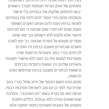
בעיניהם יחטפו אותה וילכו לנחלתם. כשהאבות
והאחים של אותן נערות חטופות לצורך נישואים
יבואו להתלונן שלקחו את בנותיהן בלי אישור
והסכמה מהם והרי אסור להם לתת את בנותיהם
לאנשי בנימין נענה להם אנחנו הזקנים [שופטי
העם] שהם לא הפרו שום שבועה כי הם לא נתנו
אישור אלא נלקחו ללא רשותם וכך יצא שהם
פטורים מעונש על הפרת שבועה. כך יצא לאורך
השנים שבחורים משבט בנימין היו הולכים
לכרמים בט”ו באב והנערות הרווקות שהיו
מעוניינות למצוא את בני זוגם ללא אישורי האבות
והאחים שלהם היו יוצאות ורוקדות בכרמים
ונישאות לבחורים משבט בנימין שחיפשו נשים
לנישואין.
מכאן הגיע השם הנוסף של החג שחל בט”ו באב
שהיה עוד לפני כן יום טוב לישראל מסיבות רבות.
עכשיו הוא גם נקרא בשם “חג האהבה”. והסיבה
שהנישואים נערכו ללא גבולות, כללים וחוקים
נוקשים של האבות והאחים כתנאי חתונה אלא