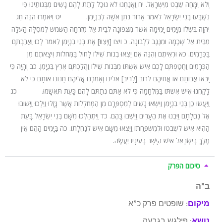
וְלֹא יִמָּחֶה שֵׁבֶט מִיִּשְׂרָאֵל. יח וַאֲנַחְנוּ לֹא נוּכַל לָתֵת לָהֶם נָשִׁים מִבְּנוֹתֵינוּ כִּי
נִשְׁבְּעוּ בְנֵי יִשְׂרָאֵל לֵאמֹר אָרוּר נֹתֵן אִשָּׁה לְבִנְיָמִן. יט וַיֹּאמְרוּ הִנֵּה חַג
יְהוָה בְּשִׁלוֹ מִיָּמִים יָמִימָה אֲשֶׁר מִצְּפוֹנָה לְבֵית אֵל מִזְרְחָה הַשֶּׁמֶשׁ לִמְסִלָּה הָעֹלָה
מִבֵּית אֵל שְׁכֶמָה וּמִנֶּגֶב לִלְבוֹנָה. כ ויצו [וַיְצַוּוּ] אֶת בְּנֵי בִנְיָמִן לֵאמֹר לְכוּ וַאֲרַבְתֶּם
בַּכְּרָמִים. כא וּרְאִיתֶם וְהִנֵּה אִם יֵצְאוּ בְנוֹת שִׁילוֹ לָחוּל בַּמְּחֹלוֹת וִיצָאתֶם מִן
הַכְּרָמִים וַחֲטַפְתֶּם לָכֶם אִישׁ אִשְׁתּוֹ מִבְּנוֹת שִׁילוֹ וַהֲלַכְתֶּם אֶרֶץ בִּנְיָמִן. כב וְהָיָה כִּי
יָבֹאוּ אֲבוֹתָם אוֹ אֲחֵיהֶם לרוב [לָרִיב] אֵלֵינוּ וְאָמַרְנוּ אֲלֵיהֶם חָנּוּנוּ אוֹתָם כִּי לֹא
לָקַחְנוּ אִישׁ אִשְׁתּוֹ בַּמִּלְחָמָה כִּי לֹא אַתֶּם נְתַתֶּם לָהֶם כָּעֵת תֶּאְשָׁמוּ. כג
וַיַּעֲשׂוּ כֵן בְּנֵי בִנְיָמִן וַיִּשְׂאוּ נָשִׁים לְמִסְפָּרָם מִן הַמְּחֹלְלוֹת אֲשֶׁר גָּזָלוּ וַיֵּלְכוּ וַיָּשׁוּבוּ
אֶל נַחֲלָתָם וַיִּבְנוּ אֶת הֶעָרִים וַיֵּשְׁבוּ בָּהֶם. כד וַיִּתְהַלְּכוּ מִשָּׁם בְּנֵי יִשְׂרָאֵל בָּעֵת
הַהִיא אִישׁ לְשִׁבְטוֹ וּלְמִשְׁפַּחְתּוֹ וַיֵּצְאוּ מִשָּׁם אִישׁ לְנַחֲלָתוֹ. כה בַּיָּמִים הָהֵם אֵין
מֶלֶךְ בְּיִשְׂרָאֵל אִישׁ הַיָּשָׁר בְּעֵינָיו יַעֲשֶׂה.
סיכום הפרק
ב”ה
מיקום
: שופטים פרק כ”א
נושא
: פילגש בגבעה