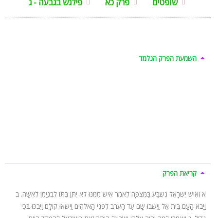
שופטים
פרק כא
פילגש בגבעה - ג
השמעת הפרק הנלמד
קריאת הפרק
א וְאִישׁ יִשְׂרָאֵל נִשְׁבַּע בַּמִּצְפָּה לֵאמֹר אִישׁ מִמֶּנּוּ לֹא יִתֵּן בִּתּוֹ לְבִנְיָמִן לְאִשָּׁה. ב
וַיָּבֹא הָעָם בֵּית אֵל וַיֵּשְׁבוּ שָׁם עַד הָעֶרֶב לִפְנֵי הָאֱלֹהִים וַיִּשְׂאוּ קוֹלָם וַיִּבְכּוּ בְּכִי