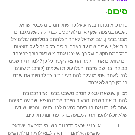
סיכום
:
פרק כ”א נפתח במידע על כך שהלוחמים משבטי ישראל
נשבעו במצפה שאף אדם לא יסכים לבתו להינשא מגברים
מבני בנימין. עם ישראל לאחר הצלחתם במלחמה עולים אל
בית אל, יושבים שם עד הערב ובוכים בקול גדול על תוצאות
המלחמה הקשה ועל כך ששבט אחד מישראל הולך להיכחד.
הם שואלים את ה’ למה התוצאה קשה כל כך? למחרת השכימו
בבוקר ובנו שם מזבח והעלו עולות ושלמים [קורבנות שונים]
לה’. לאחר שסיימו עלה להם רעיונות כיצד להחיות את שבט
בנימין כך שלא יכחד.
מכיוון שנשארו 600 לוחמים משבט בנימין אז דרכם ניתן
להחיות את השבט. הבעיה הייתה שהם הוציאו שבועה מפיהם
שהם לא יתנו את בנותיהם כנשים לבני בנימין ומכיוון שידעו
שלא יוכלו להפר את השבועה בדקו פתרונות חלופים:
א. בני ישראל בדקו וחיפשו מי מכל ערי ישראל
שהגיעה אליהם ההוראה לבוא להילחם לא הגיעו