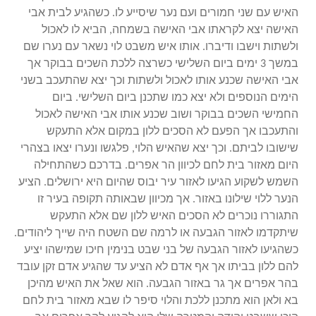
האיש עם שני חמורים ועם נער שיסייע לו. כשהגיע לבית אבי
האישה יצא לקראתו אבי האישה בשמחה, הביא לו לאכול
ולשתות וישבו ודיברו. אותו איש משבט לוי נשאר עם נערו שם
במשך 3 ימים ביום השלישי כשרצה ללכת השכים בבוקר אך
אבי האישה שכנע אותו לאכול ולשתות וכך יצא שהתעכב בשני
הימים הנוספים ולא יצא כמו שתכנן ביום השלישי. ביום
החמישי השכים בבוקר ושוב שכנע אותו אבי האישה לאכול
והתעכבו אך הפעם לא הסכים ללון במקום אלא התעקש
שישובו לביתם. וכך יצא שהאיש הלוי, פלגשו ונערו יצאו בצהרי
היום מאזור בית לחם לכיוון הר אפרים. בדרכם כשהתחילה
השמש לשקוע הגיעו לאזור עיר יבוס שהיום היא ירושלים. הציע
הנער ללוי שילונו באזור. אך מכיוון שבאותה תקופה בעיר זו
התגוררו נוכרים לא הסכים האיש ללון שם אלא התעקש
שיתקדמו לאזור הגבעה או לרמה שם השטח היה שייך ליהודים.
כשהגיעו לאזור הגבעה של בני שבט בנימין חיכו שמישהו יציע
להם ללון בביתו אך אף אדם לא הציע עד שהגיע אדם זקן עובד
בהר אפרים אך גר באזור הגבעה. הוא שאל את האיש מהיכן
בא ולאן הוא מתכנן ללכת והלוי סיפר לו שבא מאזור בית לחם