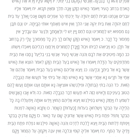
אֶפְרַיִם וְהוּא גָר בַּגִּבְעָה וְאַנְשֵׁי הַמָּקוֹם בְּנֵי יְמִינִי. יז וַיִּשָּׂא עֵינָיו וַיַּרְא אֶת הָאִישׁ
הָאֹרֵחַ בִּרְחֹב הָעִיר וַיֹּאמֶר הָאִישׁ הַזָּקֵן אָנָה תֵלֵךְ וּמֵאַיִן תָּבוֹא. יח וַיֹּאמֶר אֵלָיו
עֹבְרִים אֲנַחְנוּ מִבֵּית לֶחֶם יְהוּדָה עַד יַרְכְּתֵי הַר אֶפְרַיִם מִשָּׁם אָנֹכִי וָאֵלֵךְ עַד בֵּית
לֶחֶם יְהוּדָה וְאֶת בֵּית יְהוָה אֲנִי הֹלֵךְ וְאֵין אִישׁ מְאַסֵּף אוֹתִי הַבָּיְתָה. יט וְגַם תֶּבֶן
גַּם מִסְפּוֹא יֵשׁ לַחֲמוֹרֵינוּ וְגַם לֶחֶם וָיַיִן יֶשׁ לִי וְלַאֲמָתֶךָ וְלַנַּעַר עִם עֲבָדֶיךָ אֵין
מַחְסוֹר כָּל דָּבָר. כ וַיֹּאמֶר הָאִישׁ הַזָּקֵן שָׁלוֹם לָךְ רַק כָּל מַחְסוֹרְךָ עָלָי רַק בָּרְחוֹב
אַל תָּלַן. כא וַיְבִיאֵהוּ לְבֵיתוֹ ויבול [וַיָּבָל] לַחֲמוֹרִים וַיִּרְחֲצוּ רַגְלֵיהֶם וַיֹּאכְלוּ וַיִּשְׁתּוּ.
כב הֵמָּה מֵיטִיבִים אֶת לִבָּם וְהִנֵּה אַנְשֵׁי הָעִיר אַנְשֵׁי בְנֵי בְלִיַּעַל נָסַבּוּ אֶת הַבַּיִת
מִתְדַּפְּקִים עַל הַדָּלֶת וַיֹּאמְרוּ אֶל הָאִישׁ בַּעַל הַבַּיִת הַזָּקֵן לֵאמֹר הוֹצֵא אֶת הָאִישׁ
אֲשֶׁר בָּא אֶל בֵּיתְךָ וְנֵדָעֶנּוּ. כג וַיֵּצֵא אֲלֵיהֶם הָאִישׁ בַּעַל הַבַּיִת וַיֹּאמֶר אֲלֵהֶם אַל
אַחַי אַל תָּרֵעוּ נָא אַחֲרֵי אֲשֶׁר בָּא הָאִישׁ הַזֶּה אַל בֵּיתִי אַל תַּעֲשׂוּ אֶת הַנְּבָלָה
הַזֹּאת. כד הִנֵּה בִתִּי הַבְּתוּלָה וּפִילַגְשֵׁהוּ אוֹצִיאָה נָּא אוֹתָם וְעַנּוּ אוֹתָם וַעֲשׂוּ לָהֶם
הַטּוֹב בְּעֵינֵיכֶם וְלָאִישׁ הַזֶּה לֹא תַעֲשׂוּ דְּבַר הַנְּבָלָה הַזֹּאת. כה וְלֹא אָבוּ הָאֲנָשִׁים
לִשְׁמֹעַ לוֹ וַיַּחֲזֵק הָאִישׁ בְּפִילַגְשׁוֹ וַיֹּצֵא אֲלֵיהֶם הַחוּץ וַיֵּדְעוּ אוֹתָהּ וַיִּתְעַלְּלוּ בָהּ כָּל
הַלַּיְלָה עַד הַבֹּקֶר וַיְשַׁלְּחוּהָ בעלות [כַּעֲלוֹת] הַשָּׁחַר. כו וַתָּבֹא הָאִשָּׁה לִפְנוֹת
הַבֹּקֶר וַתִּפֹּל פֶּתַח בֵּית הָאִישׁ אֲשֶׁר אֲדוֹנֶיהָ שָּׁם עַד הָאוֹר. כז וַיָּקָם אֲדֹנֶיהָ בַּבֹּקֶר
וַיִּפְתַּח דַּלְתוֹת הַבַּיִת וַיֵּצֵא לָלֶכֶת לְדַרְכּוֹ וְהִנֵּה הָאִשָּׁה פִילַגְשׁוֹ נֹפֶלֶת פֶּתַח הַבַּיִת
וְיָדֶיהָ עַל הַסַּף. כח וַיֹּאמֶר אֵלֶיהָ קוּמִי וְנֵלֵכָה וְאֵין עֹנֶה וַיִּקָּחֶהָ עַל הַחֲמוֹר וַיָּקָם