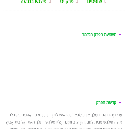
שופטים
פרק יט
פילגש בגבעה
השמעת הפרק הנלמד
קריאת הפרק
וַיְהִי בַּיָּמִים הָהֵם וּמֶלֶךְ אֵין בְּיִשְׂרָאֵל וַיְהִי אִישׁ לֵוִי גָּר בְּיַרְכְּתֵי הַר אֶפְרַיִם וַיִּקַּח לוֹ
אִשָּׁה פִילֶגֶשׁ מִבֵּית לֶחֶם יְהוּדָה. ב וַתִּזְנֶה עָלָיו פִּילַגְשׁוֹ וַתֵּלֶךְ מֵאִתּוֹ אֶל בֵּית אָבִיהָ