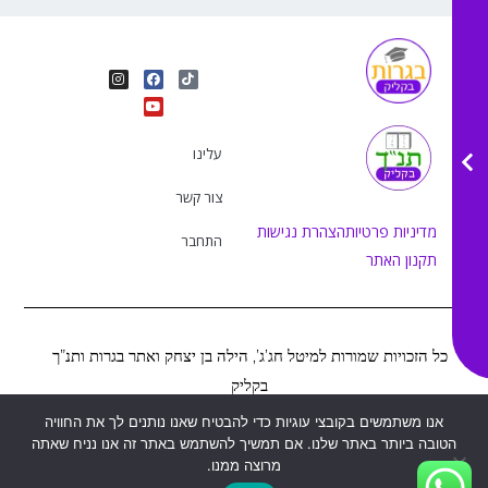
I
Y
F
T
n
o
a
i
s
u
c
k
t
e
t
t
a
b
u
o
g
o
b
k
r
o
e
עלינו
a
k
m
צור קשר
מדיניות פרטיות
הצהרת נגישות
התחבר
תקנון האתר
כל הזכויות שמורות למיטל חג’ג’, הילה בן יצחק ואתר בגרות ותנ”ך
בקליק
אנו משתמשים בקובצי עוגיות כדי להבטיח שאנו נותנים לך את החוויה
הטובה ביותר באתר שלנו. אם תמשיך להשתמש באתר זה אנו נניח שאתה
Web&MOR
2022
©
נבנה ע”י
מרוצה ממנו.