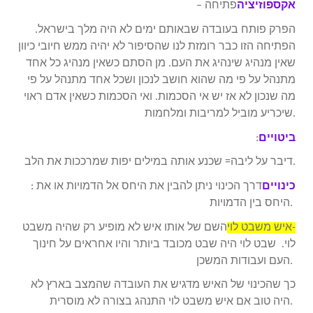
אקספוזיציה
– פתיחה
הפרק פותח בעובדה שבאותם ימים לא היה מלך בישראל.
הפתיחה הזו כבר רומזת לנו שהסיפור לא יהיה ממש חיובי כיוון
שאין מנהיג שינהיג את העם. מן הסתם כשאין מנהיג כל אחד
מתנהל על פי מה שהוא חושב לנכון ושכל אחד מתנהל על פי
מה שנכון לא אז יש אי הסכמות. ואי הסכמות כשאין אדם ראוי
שיכריע מוביל למריבות ומלחמות.
ביטויים
:
דיבר על ליבה= שכנע אותה במילים יפות שמרככות את הלב.
כינויים
: דרך הכינוי ניתן להבין את היחס אל הדמויות או את
היחס בין הדמויות.
איש משבט לוי-
השם של אותו איש לא מופיע רק שהיה משבט
לוי. שבט לוי היה שבט מכובד ביותר והיו אחראים על חינוך
העם ועבודות המשכן.
כך שהכינוי של האיש מדגיש את העובדה שהמצב בארץ לא
היה טוב אם איש משבט לוי התנהג בצורה לא מוסרית.