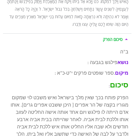
הָאִישׁ וַיֵּלֶךְ לִמְקֹמוֹ. כט וַיָּבֹא אֶל בֵּיתוֹ וַיִּקַּח אֶת הַמַּאֲכֶלֶת וַיַּחֲזֵק בְּפִילַגְשׁוֹ וַיְנַתְּחֶהָ
לַעֲצָמֶיהָ לִשְׁנֵים עָשָׂר נְתָחִים וַיְשַׁלְּחֶהָ בְּכֹל גְּבוּל יִשְׂרָאֵל. ל וְהָיָה כָל הָרֹאֶה
וְאָמַר לֹא נִהְיְתָה וְלֹא נִרְאֲתָה כָּזֹאת לְמִיּוֹם עֲלוֹת בְּנֵי יִשְׂרָאֵל מֵאֶרֶץ מִצְרַיִם עַד
הַיּוֹם הַזֶּה שִׂימוּ לָכֶם עָלֶיהָ עֻצוּ וְדַבֵּרוּ.
סיכום הפרק
ב”ה
נושא
: פילגש בגבעה
מיקום
: ספר שופטים פרקים י”ט-כ”א.
סיכום
:
הפרק פותח בכך שאין מלך בישראל ואיש משבט לוי שמקום
מגוריו בקצה של הר אפרים [ היכן ששבט אפרים גרים]. אותו
אדם הייתה לו פילגש ויום אחד אותה אישה החליטה לעזוב
אותו וללכת לבית אביה. לאחר שהייתה בבית אביה ארבע
חודשים ולא שבה אליו החליט אותו איש ללכת לבית אביה
ולדבר על לבה של האישה כדי שתשוב אליו ואל ביתו. הלך