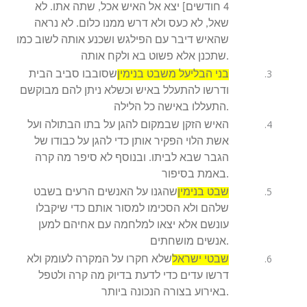
4 חודשים] יצא אל האיש אכל, שתה אתו. לא
שאל, לא כעס ולא דרש ממנו כלום. לא נראה
שהאיש דיבר עם הפילגש ושכנע אותה לשוב כמו
שתכנן אלא פשוט בא ולקח אותה.
בני הבליעל משבט בנימין
שסובבו סביב הבית
ודרשו להתעלל באיש וכשלא ניתן להם מבוקשם
התעללו באישה כל הלילה.
האיש הזקן שבמקום להגן על בתו הבתולה ועל
אשת הלוי הפקיר אותן כדי להגן על כבודו של
הגבר שבא לביתו. ובנוסף לא סיפר מה קרה
באמת בסיפור.
שבט בנימין
שהגנו על האנשים הרעים בשבט
שלהם ולא הסכימו למסור אותם כדי שיקבלו
עונשם אלא יצאו למלחמה עם אחיהם למען
אנשים מושחתים.
שבטי ישראל
שלא חקרו על המקרה לעומק ולא
דרשו עדים כדי לדעת בדיוק מה קרה ולטפל
באירוע בצורה הנכונה ביותר.