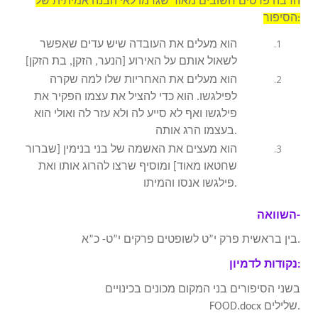
הרבה פרטים חשובים מאוד שגרמו לאי הבנה אמיתית של
הסיפור:
הוא מעלים את העובדה שיש עדים שאפשר
לשאול אותם על האירוע [הנער, הזקן, בת הזקן]
הוא מעלים את האחריות שלו למה שקרה
לפילגשו. הוא כדי להציל את עצמו הפקיר את
פילגשו ואף לא סייע לה ולא עזר לה ואולי הוא
בעצמו הרג אותה.
הוא מעצים את האשמה של בני בנימין [שברור
שחטאו מאוד] ומוסיף שרצו להרוג אותו ואת
פילגשו אנסו והמיתו.
השוואה-
בין בראשית פרק י”ט לשופטים פרקים י”ט- כ”א.
נקודות לדמיון:
בשני הסיפורים בני המקום מכונים בכינויים
שלילים.
FOOD.docx