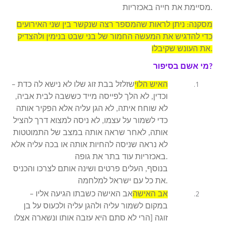
מסיימת את חייה באכזריות.
מסקנה: ניתן לראות שהמספר רצה שנקשר בין שני האירועים
כדי להדגיש את המעשה החמור של בני שבט בנימין ולהצדיק
את העונש שקיבלו.
מי אשם בסיפור?
האיש הלוי
– שזלזל בבת זוג שלו לא נישא לה כדת
וכדין, לא הלך לפייסה מייד כששבה לבית אביה,
לא שוחח איתה, לא הגן עליה אלא הפקיר אותה
כדי לשמור על עצמו, לא ניסה למצוא דרך להציל
אותה, לאחר שראה אותה במצב של התמוטטות
לא נראה שניסה להחיות אותה או בכה עליה אלא
באכזריות עוד בתר את גופה.
בנוסף, העלים פרטים ושינה אותם לצרכו והכניס
את כל עם ישראל למלחמה.
אב האישה
– אב האישה כשבתו הגיעה אליו
במקום לשמור עליה ולהגן עליה ולכעוס על בן
זוגה [הרי לא סתם היא עזבה אותו ונשארה אצלו