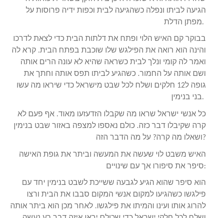
הגיעה לביתו ונפלה כשהגיעה לבית וכפות ידיה פרוסות על
מפתן הדלת.
בבוקר קם האיש הלוי ופתח את דלתות הבית כדי לצאת לדרכו
והינה הוא רואה את הפילגש שלו שוכבת בפתח הבית. קרא לה
ואמר לה קומי ונלך לבית כשראה שהיא לא עונה הרים אותה
ושם אותה על החמור. כשהגיע לביתו תפס אותה וחתך את
גופה ל12 חלקים ושלח לכל שבט מישראל כדי שיראו מה עשו
בני בנימין.
כל אנשי ישראל שראו מה שקבלו הזדעזעו מאוד. אף פעם לא
קרה שקיבלו דבר כזה. כולם נאספו למצפה באזור שבט בנימין
ושאלו מה קרה? על מה הדבר הזה?
האיש משבט לוי שעשה את המעשה וביתר את גופת האישה
סיפר את סיפורו אך עם שינויים:
הוא סיפר שהוא הגיע לגבעה ששייכת לשבט בנימין יחד עם
פילגשו כשהגיעו למקום אנשי המקום סבבו את הבית ורצו
להרוג אותו ועינו והמיתו את פילגשו. לאחר מכן הוא ביתר אותה