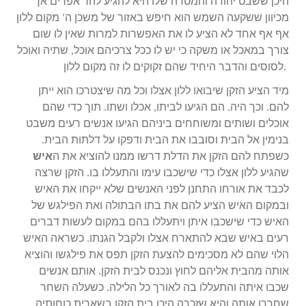
היכן ששבט יהודה והמטרה שלו היא להגיע להר אפרים אך
מכיוון ששקעה השמש הוא חיפש באזור של משכן ה’ מקום ללון
אף אף אחד לא הציע לו את האפשרות למרות שאין לו שום
צורך במאכל או משקה כי יש לו ככל צרכיהם אוכל, שתיה ואוכל
לסוסים והדבר היחיד שהם זקוקים לו זה מקום ללון.
מיד הציע הזקן שיבואו ללון אצלו וכל מה שיצטרכו הוא ייתן
להם. וכך היה. הם הגיעו לביתו, אכלו ושתו. תוך כדי שהם
אוכלים ושותים ומשוחחים ביניהם הגיעו אנשים רעים משבט
בנימין אל הבית וסובבו את הבית ודפקו על דלתות הבית.
כשפתח להם הזקן את הדלת דרשו ממנו להוציא את ה
איש
שהגיע ללון אצלו כדי שישכבו עימו והתעללו בו. הזקן שרצה
לכבד את אורחו התחנן לפני האנשים שלא ייקחו את האיש
ובמקום האיש הציע להם את בתו הבתולה ואת הפילגש של
האיש כדי שישכבו איתן ויתעללו בהם במקום לעשות דברים
רעים באיש שבא להתארח אצלו ולקבל הגנתו. כשראה האיש
הלוי שהם לא מסכימים להצעת הזקן תפס את פילגשו והוציא
אותה מהבית אליהם לחוץ ונכנס לבית הזקן. אותם אנשים
שכבו איתה והתעללו בה לאורך כל הלילה. כשעלה השחר
שחררו אותה והיא שזכרה היכן בית הזקן בשארית כוחותיה