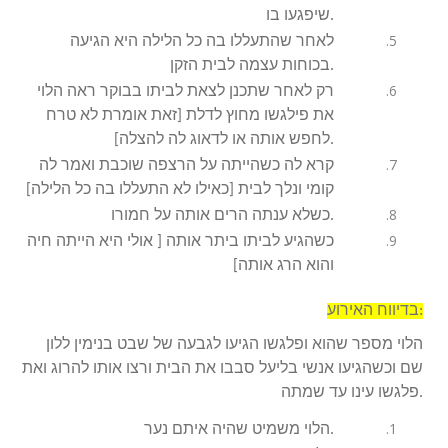
שיפגעו בו.
לאחר שהתעללו בה כל הלילה היא הגיעה
בכוחות עצמה לבית הזקן.
רק לאחר שתכנן לצאת לביתו בבוקר ראה הלוי
את פילגשו מחוץ לדלת [זאת אומרת לא טרח
לחפש אותה או לדאוג לה להצלה].
קרא לה כשהייתה על הרצפה שוכבת ואמר לה
קומי ונלך לבית [כאילו לא התעללו בה כל הלילה]
כשלא ענתה הרים אותה על חמורו.
כשהגיע לביתו ביתר אותה [ אולי היא הייתה חיה
והוא הרג אותה]
בדיווח האירוע:
הלוי מספר שהוא ופלגשו הגיעו לגבעה של שבט בנימין ללון
שם וכשהגיעו אנשי בליעל סבבו את הבית ורצו אותו להרוג ואת
פלגשו עינו עד שמתה.
הלוי משמיט שהיה איתם נער.