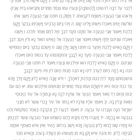
אֶל בֵּית לֶחֶם יְהוּדָה וַתְּהִי שָׁם יָמִים אַרְבָּעָה חֳדָשִׁים. ג וַיָּקָם אִישָׁהּ וַיֵּלֶךְ אַחֲרֶיהָ
לְדַבֵּר עַל לִבָּהּ להשיבו [לַהֲשִׁיבָהּ] וְנַעֲרוֹ עִמּוֹ וְצֶמֶד חֲמֹרִים וַתְּבִיאֵהוּ בֵּית אָבִיהָ
וַיִּרְאֵהוּ אֲבִי הַנַּעֲרָה וַיִּשְׂמַח לִקְרָאתוֹ. ד וַיֶּחֱזַק בּוֹ חֹתְנוֹ אֲבִי הַנַּעֲרָה וַיֵּשֶׁב אִתּוֹ
שְׁלֹשֶׁת יָמִים וַיֹּאכְלוּ וַיִּשְׁתּוּ וַיָּלִינוּ שָׁם. ה וַיְהִי בַּיּוֹם הָרְבִיעִי וַיַּשְׁכִּימוּ בַבֹּקֶר וַיָּקָם
לָלֶכֶת וַיֹּאמֶר אֲבִי הַנַּעֲרָה אֶל חֲתָנוֹ סְעָד לִבְּךָ פַּת לֶחֶם וְאַחַר תֵּלֵכוּ. ו וַיֵּשְׁבוּ
וַיֹּאכְלוּ שְׁנֵיהֶם יַחְדָּו וַיִּשְׁתּוּ וַיֹּאמֶר אֲבִי הַנַּעֲרָה אֶל הָאִישׁ הוֹאֶל נָא וְלִין וְיִטַב לִבֶּךָ.
ז וַיָּקָם הָאִישׁ לָלֶכֶת וַיִּפְצַר בּוֹ חֹתְנוֹ וַיָּשָׁב וַיָּלֶן שָׁם. ח וַיַּשְׁכֵּם בַּבֹּקֶר בַּיּוֹם הַחֲמִישִׁי
לָלֶכֶת וַיֹּאמֶר אֲבִי הַנַּעֲרָה סְעָד נָא לְבָבְךָ וְהִתְמַהְמְהוּ עַד נְטוֹת הַיּוֹם וַיֹּאכְלוּ
שְׁנֵיהֶם. ט וַיָּקָם הָאִישׁ לָלֶכֶת הוּא וּפִילַגְשׁוֹ וְנַעֲרוֹ וַיֹּאמֶר לוֹ חֹתְנוֹ אֲבִי הַנַּעֲרָה
הִנֵּה נָא רָפָה הַיּוֹם לַעֲרֹב לִינוּ נָא הִנֵּה חֲנוֹת הַיּוֹם לִין פֹּה וְיִיטַב לְבָבֶךָ
וְהִשְׁכַּמְתֶּם מָחָר לְדַרְכְּכֶם וְהָלַכְתָּ לְאֹהָלֶךָ. י וְלֹא אָבָה הָאִישׁ לָלוּן וַיָּקָם וַיֵּלֶךְ וַיָּבֹא
עַד נֹכַח יְבוּס הִיא יְרוּשָׁלָ͏ִם וְעִמּוֹ צֶמֶד חֲמוֹרִים חֲבוּשִׁים וּפִילַגְשׁוֹ עִמּוֹ. יא הֵם עִם
יְבוּס וְהַיּוֹם רַד מְאֹד וַיֹּאמֶר הַנַּעַר אֶל אֲדֹנָיו לְכָה נָּא וְנָסוּרָה אֶל עִיר הַיְבוּסִי
הַזֹּאת וְנָלִין בָּהּ. יב וַיֹּאמֶר אֵלָיו אֲדֹנָיו לֹא נָסוּר אֶל עִיר נָכְרִי אֲשֶׁר לֹא מִבְּנֵי
יִשְׂרָאֵל הֵנָּה וְעָבַרְנוּ עַד גִּבְעָה. יג וַיֹּאמֶר לְנַעֲרוֹ לְךָ וְנִקְרְבָה בְּאַחַד הַמְּקֹמוֹת וְלַנּוּ
בַגִּבְעָה אוֹ בָרָמָה. יד וַיַּעַבְרוּ וַיֵּלֵכוּ וַתָּבֹא לָהֶם הַשֶּׁמֶשׁ אֵצֶל הַגִּבְעָה אֲשֶׁר לְבִנְיָמִן.
טו וַיָּסֻרוּ שָׁם לָבוֹא לָלוּן בַּגִּבְעָה וַיָּבֹא וַיֵּשֶׁב בִּרְחוֹב הָעִיר וְאֵין אִישׁ מְאַסֵּף אוֹתָם
הַבַּיְתָה לָלוּן. טז וְהִנֵּה אִישׁ זָקֵן בָּא מִן מַעֲשֵׂהוּ מִן הַשָּׂדֶה בָּעֶרֶב וְהָאִישׁ מֵהַר