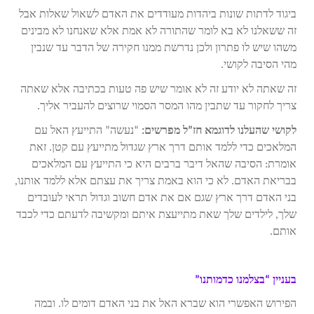
ביגוד לדתות שונות ביהדות מעודדים את האדם לשאול שאלות אבל
זה ששאלנו לא בא לומר שהתורה לא אמת אלא שאנחנו לא מבינים
משהו שיש לו פתרון ולכן נדרשת ממנו חקירה של הדבר עד שנבין
מהי הסיבה לקושי.
זה שאתה לא יודע זה לא אומר שיש פה טעות בכתיבה אלא שאתה
צריך לחקור עד שתבין מהו המסר הסמוי שרוצים להעביר אליך.
לקושי שהעלנו לדוגמא חז”ל מפרשים:
“נעשה” התייעץ האל עם
המלאכים כדי ללמד אותם דרך ארץ שגדול מתייעץ עם קטן. זאת
אומרת: הסיבה שהאל דיבר ברבים היא כי התייעץ עם המלאכים
בבריאת האדם. לא כי הוא באמת צריך את עצתם אלא ללמד אותנו,
בני האדם דרך ארץ שגם אם את אדם חשוב וגדול תראי לעובדים
שלך, לילדים שלך שאת מתייעצת איתם ומקשיבה לדעתם כדי לכבד
אותם.
בעניין “בצלמנו כדמותנו”
הפירוש האפשרי הוא שברא האל את בני האדם דומים לו. ובמה