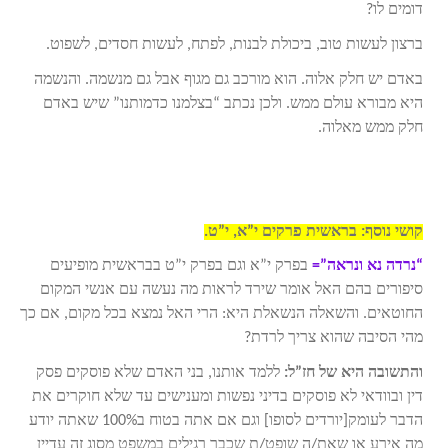
דומים לו?
ברצון לעשות טוב, ביכולת לבנות, לפתח, לעשות חסדים, לשפוט.
באדם יש חלק אלוה. הוא מורכב גם מגוף אבל גם מנשמה. והנשמה
היא מבורא עולם ממש. ולכן נכתב “בצלמנו כדמותנו” שיש באדם
חלק ממש מאלוה.
קושי נוסף: בראשית פרקים י”א, י”ט.
“נרדה נא ונראה”=
בפרק י”א וגם בפרק י”ט בבראשית מופיעים
סיפורים בהם האל אומר שירד לראות מה נעשה עם אנשי המקום
החוטאים. והשאלה הנשאלת היא: הרי האל נמצא בכל מקום, אם כך
מהי הסיבה שהוא צריך לרדת?
והתשובה היא של חז”ל:
ללמד אותנו, בני האדם שלא פוסקים פסק
דין ובוודאי לא פוסקים בדיני נפשות ומענישים עד שלא חוקרים את
הדבר לעומק[יורדים לסופו] וגם אם אתה בטוח ב100% שאתה יודע
מה אירע או שאת/ה שופט/ת שכבר רגילים במשפט מסוג זה עדיין