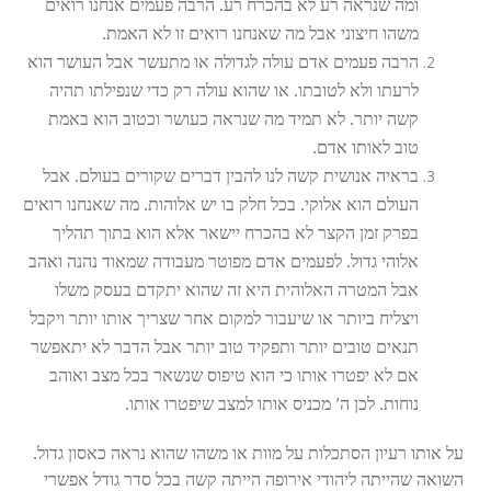
ומה שנראה רע לא בהכרח רע. הרבה פעמים אנחנו רואים
משהו חיצוני אבל מה שאנחנו רואים זו לא האמת.
הרבה פעמים אדם עולה לגדולה או מתעשר אבל העושר הוא
לרעתו ולא לטובתו. או שהוא עולה רק כדי שנפילתו תהיה
קשה יותר. לא תמיד מה שנראה כעושר וכטוב הוא באמת
טוב לאותו אדם.
בראיה אנושית קשה לנו להבין דברים שקורים בעולם. אבל
העולם הוא אלוקי. בכל חלק בו יש אלוהות. מה שאנחנו רואים
בפרק זמן הקצר לא בהכרח יישאר אלא הוא בתוך תהליך
אלוהי גדול. לפעמים אדם מפוטר מעבודה שמאוד נהנה ואהב
אבל המטרה האלוהית היא זה שהוא יתקדם בעסק משלו
ויצליח ביותר או שיעבור למקום אחר שצריך אותו יותר ויקבל
תנאים טובים יותר ותפקיד טוב יותר אבל הדבר לא יתאפשר
אם לא יפטרו אותו כי הוא טיפוס שנשאר בכל מצב ואוהב
נוחות. לכן ה’ מכניס אותו למצב שיפטרו אותו.
על אותו רעיון הסתכלות על מוות או משהו שהוא נראה כאסון גדול.
השואה שהייתה ליהודי אירופה הייתה קשה בכל סדר גודל אפשרי