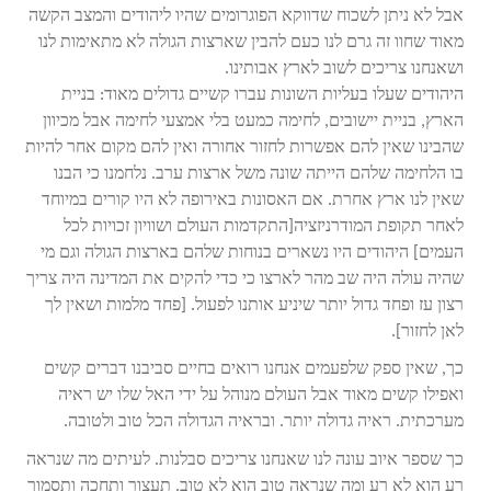
אבל לא ניתן לשכוח שדווקא הפוגרומים שהיו ליהודים והמצב הקשה
מאוד שחוו זה גרם לנו כעם להבין שארצות הגולה לא מתאימות לנו
ושאנחנו צריכים לשוב לארץ אבותינו.
היהודים שעלו בעליות השונות עברו קשיים גדולים מאוד: בניית
הארץ, בניית יישובים, לחימה כמעט בלי אמצעי לחימה אבל מכיוון
שהבינו שאין להם אפשרות לחזור אחורה ואין להם מקום אחר להיות
בו הלחימה שלהם הייתה שונה משל ארצות ערב. נלחמנו כי הבנו
שאין לנו ארץ אחרת. אם האסונות באירופה לא היו קורים במיוחד
לאחר תקופת המודרניזציה[התקדמות העולם ושוויון זכויות לכל
העמים] היהודים היו נשארים בנוחות שלהם בארצות הגולה וגם מי
שהיה עולה היה שב מהר לארצו כי כדי להקים את המדינה היה צריך
רצון עז ופחד גדול יותר שיניע אותנו לפעול. [פחד מלמות ושאין לך
לאן לחזור].
כך, שאין ספק שלפעמים אנחנו רואים בחיים סביבנו דברים קשים
ואפילו קשים מאוד אבל העולם מנוהל על ידי האל שלו יש ראיה
מערכתית. ראיה גדולה יותר. ובראיה הגדולה הכל טוב ולטובה.
כך שספר איוב עונה לנו שאנחנו צריכים סבלנות. לעיתים מה שנראה
רע הוא לא רע ומה שנראה טוב הוא לא טוב. תעצור ותחכה ותסמוך