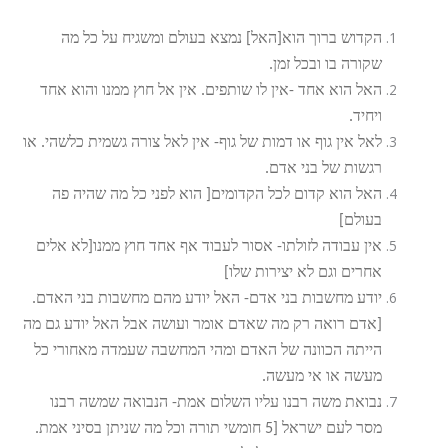
הקדוש ברוך הוא[האל] נמצא בעולם ומשגיח על כל מה
שקורה בו ובכל זמן.
האל הוא אחד -אין לו שותפים. אין אל חוץ ממנו והוא אחד
ויחיד.
לאל אין גוף או דמות של גוף- אין לאל צורה גשמית כלשהי. או
רגשות של בני אדם.
האל הוא קדום לכל הקדומים[ הוא לפני כל מה שהיה פה
בעולם]
אין עבודה לזולתו- אסור לעבוד אף אחד חוץ ממנו[לא אלים
אחרים וגם לא יצירות שלו]
יודע מחשבות בני אדם- האל יודע מהם מחשבות בני האדם.
[אדם רואה רק מה שאדם אומר ועושה אבל האל יודע גם מה
הייתה הכוונה של האדם ומהי המחשבה שעמדה מאחורי כל
מעשה או אי מעשה.
נבואת משה רבנו עליו השלום אמת- הנבואה שמשה רבנו
מסר לעם ישראל [5 חומשי תורה וכל מה שניתן בסיני אמת.