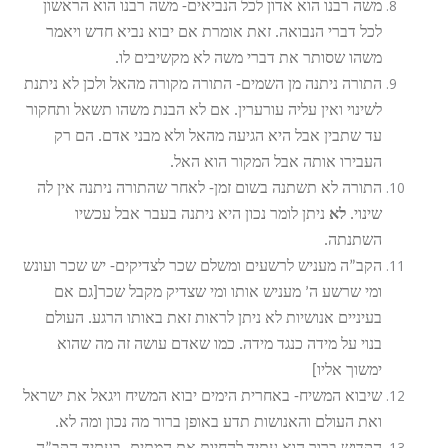
משה רבנו הוא אדון לכל הנביאים- משה רבנו הוא הראשון
לכל דברי הנבואה. זאת אומרת אם יבוא נביא חדש ויאמר
משהו שסותר את דברי משה לא מקשיבים לו.
התורה ניתנה מן השמים- התורה מקורה מהאל ולכן לא ניתנת
לשינוי ואין עליה עורערין. אם לא הבנת משהו תשאל ותחקור
עד שתבין אבל היא הגיעה מהאל ולא מבני אדם. הם רק
העבירו אותה אבל המקור הוא האל.
התורה לא תשתנה בשום זמן- לאחר שהתורה ניתנה אין לה
שינוי.
לא
ניתן לומר נכון היא ניתנה בעבר אבל עכשיו
השתנתה.
הקב”ה מעניש לרשעים ומשלם שכר לצדיקים- יש שכר ועונש
ומי שרשע ה’ מעניש אותו ומי שצדיק מקבל שכר[גם אם
בעיניים אנושיות לא ניתן לראות זאת באותו הרגע. העולם
בנוי על מידה כנגד מידה. כמו שאדם עושה זה מה שהוא
ימשוך אליו]
שיבוא המשיח- באחרית הימים יבוא המשיח ויגאל את ישראל
ואת העולם והאנושות תדע באופן ברור מה נכון ומה לא.