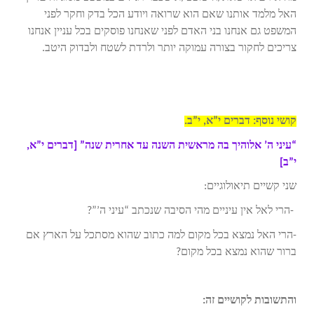
האל מלמד אותנו שאם הוא שרואה ויודע הכל בדק וחקר לפני
המשפט גם אנחנו בני האדם לפני שאנחנו פוסקים בכל עניין אנחנו
צריכים לחקור בצורה עמוקה יותר ולרדת לשטח ולבדוק היטב.
קושי נוסף: דברים י”א, י”ב.
“עיני ה’ אלוהיך בה מראשית השנה עד אחרית שנה” [דברים י”א,
י”ב]
שני קשיים תיאולוגיים:
-הרי לאל אין עיניים מהי הסיבה שנכתב “עיני ה’”?
-הרי האל נמצא בכל מקום למה כתוב שהוא מסתכל על הארץ אם
ברור שהוא נמצא בכל מקום?
והתשובות לקושיים זה: