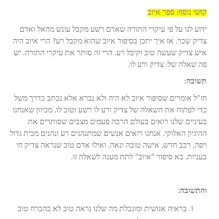
קושי נוסף: ספר איוב
ידוע לנו על פי עיקרי התורה שאדם רשע מקבל עונש מהאל ואדם
צדיק שכר. אז איך יתכן בסיפור איוב שהוא מקבל רע? הרי איוב היה
איש צדיק שעשה טוב וקיבל רע. הרי זה סותר את עיקרי התורה. יש
פה שאלה של: צדיק ורע לו.
תשובה
:
חז”ל אומרים שסיפור איוב לא היה ולא נברא אלא נכתב כדרך משל
כדי לפתוח את השאלה של צדיק ורע לו רשע וטוב לו. מכיוון שאנחנו
בעיניים שלנו רואים בעולם הרבה פעמים מצבים שסותרים את
ההיגיון האלוקי. אנחנו רואים אנשים שמתנהגים רע ונהנים מבית גדול
ויפה, רכב חדש, אישה טובה ונאה. ואילו אדם טוב שנראה צדיק חי
בעניות. בא סיפור “איוב” לתת מענה לשאלה זו.
והתשובה:
בראיה אנושית ומוגבלת מה שלנו נראה טוב לא בהכרח טוב