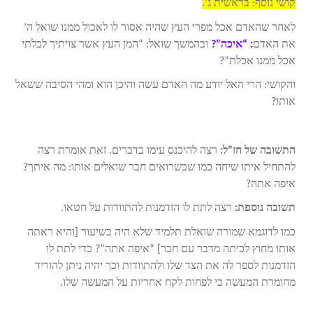
קושי נוסף: בראשית ג’.
לאחר שהאדם אכל מפרי העץ שהיה אסור לו לאכול ממנו שואל ה’
את האדם
: “איכה”?
ובהמשך שואל: “המן העץ אשר צויתיך לבלתי
אכל ממנו אכלת”?
והקושי: הרי האל יודע מה האדם עשה והיכן הוא ומהי הסיבה ששאל
אותו?
התשובה של חז”ל:
רצה להיכנס עימו בדברים. זאת אומרת רצה
להתחיל איתו שיחה כמו שכשרואים חבר שואלים אותו: מה איתך?
איפה אתה?
תשובה נוספת:
רצה לתת לו הזדמנות להתוודות על חטאו.
כמו לדוגמא שמורה שואלת תלמיד שלא היה בשיעור [והיא ראתה
אותו מחוץ לכיתה מדבר עם חבר] “איפה אתה”? כדי לתת לו
הזדמנות לספר לה את הצד שלו ולהתוודות וכך יהיה ניתן להוריד
מחומרת המעשה כי לפחות לקח אחריות על המעשה שלו.