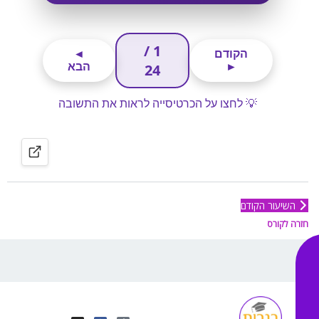
השיעור הקודם
חזרה לקורס
I
Y
F
T