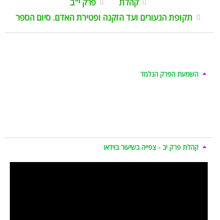
קהלת
פרק י"ב
תקופת הנעורים ועד הזקנה ופטירת האדם. סיום הספר
השמעת הפרק הנלמד
קהלת פרק יב - צפייה בשיעור בוידאו