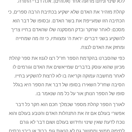
ללא שינוי וניתנו מרועה אחד (אלוהים). אלה דברי התורה.
קהלת מזהיר את האדם שלא ישקיע בכתיבת הרבה ספרים, כי
הכתיבה הזו שמעייפת את בשר האדם. ובסופו של דבר הוא
מסכם: לאחר שחקר ובדק המסקנה שלו שהאדם בחייו צריך
להשקיע בשני דברים: יראת ה’ ומצוותיו, כי זה מה שמחייה
ומחזק את האדם לנצח.
כפי שהסברנו בהקדמת הספר חז”ל רצו לגנוז את ספר קהלת
מכיוון שהוא עוסק בדברים שמייאשים את האדם וגורמים לו
לאחר מחשבה עמוקה וקריאה בו לא לרצות להשקיע בחייו.
הסיבה שחז”ל השאירו בסופו של דבר את הספר היא בגלל
סופו של הספר הנותן אור על כל מה שנאמר בו.
לאורך הספר קהלת מספר שכמלך חכם הוא חקר כל דבר
אפשרי בעולם אם זה את התנהלות האדם והטבע בעולם והוא
נוכח לדעת שאין שינוי וחידוש בעולם ושום דבר לא גורם
לסיפוק ממשי וממושך גם לא הנאות גוף, כבוד או ריבוי נכסים