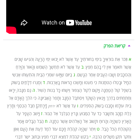
קריאת הפרק
א
וּזְכֹר אֶת בּוֹרְאֶיךָ בִּימֵי בְּחוּרֹתֶיךָ עַד אֲשֶׁר לֹא יָבֹאוּ יְמֵי הָרָעָה וְהִגִּיעוּ שָׁנִים
אֲשֶׁר תֹּאמַר אֵין לִי בָהֶם חֵפֶץ.
ב
עַד אֲשֶׁר לֹא תֶחְשַׁךְ הַשֶּׁמֶשׁ וְהָאוֹר וְהַיָּרֵחַ
וְהַכּוֹכָבִים וְשָׁבוּ הֶעָבִים אַחַר הַגָּשֶׁם.
ג
בַּיּוֹם שֶׁיָּזֻעוּ שֹׁמְרֵי הַבַּיִת וְהִתְעַוְּתוּ אַנְשֵׁי
הֶחָיִל וּבָטְלוּ הַטֹּחֲנוֹת כִּי מִעֵטוּ וְחָשְׁכוּ הָרֹאוֹת בָּאֲרֻבּוֹת.
ד
וְסֻגְּרוּ דְלָתַיִם בַּשּׁוּק
בִּשְׁפַל קוֹל הַטַּחֲנָה וְיָקוּם לְקוֹל הַצִּפּוֹר וְיִשַּׁחוּ כָּל בְּנוֹת הַשִּׁיר.
ה
גַּם מִגָּבֹהַּ יִרָאוּ
וְחַתְחַתִּים בַּדֶּרֶךְ וְיָנֵאץ הַשָּׁקֵד וְיִסְתַּבֵּל הֶחָגָב וְתָפֵר הָאֲבִיּוֹנָה כִּי הֹלֵךְ הָאָדָם אֶל
בֵּית עוֹלָמוֹ וְסָבְבוּ בַשּׁוּק הַסֹּפְדִים.
ו
עַד אֲשֶׁר לֹא
[יֵרָתֵק] חֶבֶל הַכֶּסֶף וְתָרֻץ
ירחק
גֻּלַּת הַזָּהָב וְתִשָּׁבֶר כַּד עַל הַמַּבּוּעַ וְנָרֹץ הַגַּלְגַּל אֶל הַבּוֹר.
ז
וְיָשֹׁב הֶעָפָר עַל
הָאָרֶץ כְּשֶׁהָיָה וְהָרוּחַ תָּשׁוּב אֶל הָאֱלֹהִים אֲשֶׁר נְתָנָהּ.
ח
הֲבֵל הֲבָלִים אָמַר
הַקּוֹהֶלֶת הַכֹּל הָבֶל.
ט
וְיֹתֵר שֶׁהָיָה קֹהֶלֶת חָכָם עוֹד לִמַּד דַּעַת אֶת הָעָם וְאִזֵּן
וְחִקֵּר תִּקֵּן מְשָׁלִים הַרְבֵּה.
י
בִּקֵּשׁ קֹהֶלֶת לִמְצֹא דִּבְרֵי חֵפֶץ וְכָתוּב יֹשֶׁר דִּבְרֵי