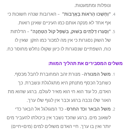
ונופלות ומתמעטות.
“וְחָשְׁכוּ הָרֹאוֹת בָּאֲרֻבּוֹת”
– הארובות שנהיו חשוכות כי
אף אחד לא מנקה אותם כמו העיניים שאינן רואות.
“וְסֻגְּרוּ דְלָתַיִם בַּשּׁוּק, בִּשְׁפַל קוֹל הַטַּחֲנָה”
– הדלתות
של השוק נסגרות כי אין מה למכור כמו הזקן שאין לו
כוח, השפתיים שנסגרות לו כיוון שקולו נחלש מחוסר כח.
משלים המסבירים את תהליך המוות:
משל המנורה
– מנורת זהב המחוברת לחבל מכסף.
כשחבל הכסף מתנתק היא מתגלגלת ונשברת. כך
האדם, כל עוד הוא חי הוא מאיר לעולם. ברגע שהוא מת
האור שלו נכבה ברגע וכבר אין לגוף שלו ערך.
משל הבאר וכד החרס
– כד המגולגל אל הבאר כדי
לשאוב מים. ברגע שהכד נשבר אין ביכולתו להעביר מים
יותר ואין בו ערך. חיי האדם משולים למים (מים=חיים)