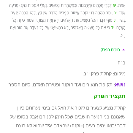
אֱמֶת.
יא
דִּבְרֵי חֲכָמִים כַּדָּרְבֹנוֹת וּכְמַשְׂמְרוֹת נְטוּעִים בַּעֲלֵי אֲסֻפּוֹת נִתְּנוּ מֵרֹעֶה
אֶחָד.
יב
וְיֹתֵר מֵהֵמָּה בְּנִי הִזָּהֵר עֲשׂוֹת סְפָרִים הַרְבֵּה אֵין קֵץ וְלַהַג הַרְבֵּה יְגִעַת
בָּשָׂר.
יג
סוֹף דָּבָר הַכֹּל נִשְׁמָע אֶת הָאֱלֹהִים יְרָא וְאֶת מִצְו‍ֹתָיו שְׁמוֹר כִּי זֶה כָּל
הָאָדָם.
יד
כִּי אֶת כָּל מַעֲשֶׂה הָאֱלֹהִים יָבִא בְמִשְׁפָּט עַל כָּל נֶעְלָם אִם טוֹב וְאִם
רָע.
סיכום הפרק
ב”ה
מיקום: קהלת פרק י”ב
נושא
: תקופת הנעורים ועד הזקנה ופטירת האדם. סיום הספר
תקציר הפרק
קהלת מציע לצעירים לזכור את האל גם בימי נערותם כיוון
שאמנם בני הנוער חושבים שכל הזמן לפניהם אבל בסופו של
דבר יבואו ימים רעים (=זקנה) שהאדם יגיד שהוא לא רוצה