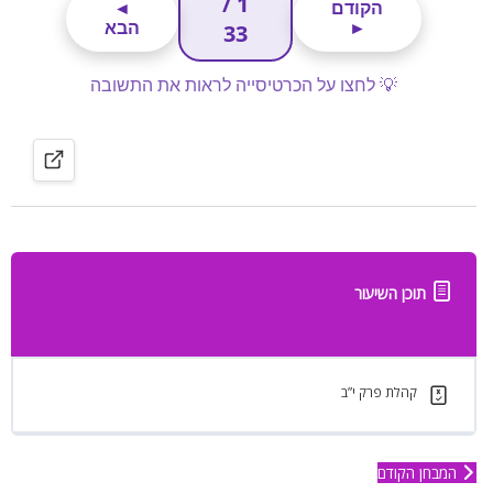
תוכן השיעור
קהלת פרק י”ב
המבחן הקודם