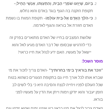
בַּיּוֹם, שֶׁיָּזֻעוּ שֹׁמְרֵי הַבַּיִת, וְהִתְעַוְּתוּ, אַנְשֵׁי הֶחָיִל;–
תקופת הזקנה בה הגוף בוגד באדם והוא נחלש.
כִּי-הֹלֵךְ הָאָדָם אֶל-בֵּית עוֹלָמוֹ
– תקופת המוות בו נשמת
האדם חוזרת אל בוראה והגוף לאדמה.
שלושת המצבים בחייו של האדם מתוארים בפרק זה
כדי להדגיש שבסופו של דבר האדם מגיע לאל והוא
יישאל על מעשיו. האם ידע לנהל את חייו כראוי?
מוסר השכל:
“וזכר את בוראיך בימי בחרותיך”
-האדם צריך לזכור את מי
שברא אותו לכל אורך חייו גם בתקופת הנעורים כשהוא בטוח
שכל העולם לפניו ויחייה לנצח והסיבה היא כי בלי לשים לב
הזמן יעבור והוא יזדקן וימות וייתן את הדין על מעשיו לפני
בוראו.
האדם צריך לנצל את חייו כראוי כיון שיהיו ימים שהוא יזדקן וגם