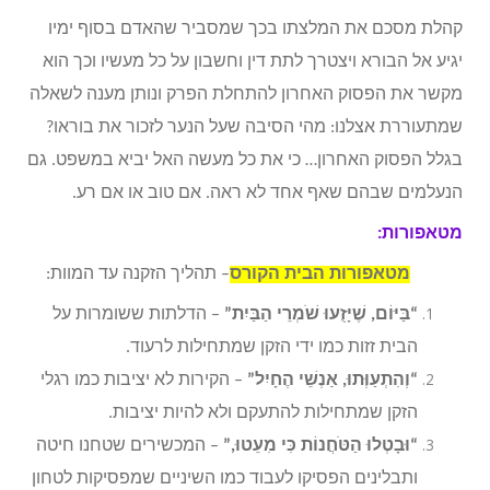
קהלת מסכם את המלצתו בכך שמסביר שהאדם בסוף ימיו
יגיע אל הבורא ויצטרך לתת דין וחשבון על כל מעשיו וכך הוא
מקשר את הפסוק האחרון להתחלת הפרק ונותן מענה לשאלה
שמתעוררת אצלנו: מהי הסיבה שעל הנער לזכור את בוראו?
בגלל הפסוק האחרון… כי את כל מעשה האל יביא במשפט. גם
הנעלמים שבהם שאף אחד לא ראה. אם טוב או אם רע.
מטאפורות:
מטאפורות הבית הקורס
– תהליך הזקנה עד המוות:
“בַּיּוֹם, שֶׁיָּזֻעוּ שֹׁמְרֵי הַבַּיִת”
– הדלתות ששומרות על
הבית זזות כמו ידי הזקן שמתחילות לרעוד.
“וְהִתְעַוְּתוּ, אַנְשֵׁי הֶחָיִל”
– הקירות לא יציבות כמו רגלי
הזקן שמתחילות להתעקם ולא להיות יציבות.
“וּבָטְלוּ הַטֹּחֲנוֹת כִּי מִעֵטוּ,”
– המכשירים שטחנו חיטה
ותבלינים הפסיקו לעבוד כמו השיניים שמפסיקות לטחון