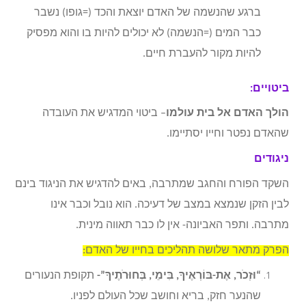
ברגע שהנשמה של האדם יוצאת והכד (=גופו) נשבר
כבר המים (=הנשמה) לא יכולים להיות בו והוא מפסיק
להיות מקור להעברת חיים.
ביטויים:
הולך האדם אל בית עולמו
– ביטוי המדגיש את העובדה
שהאדם נפטר וחייו יסתיימו.
ניגודים
השקד הפורח והחגב שמתרבה, באים להדגיש את הניגוד בינם
לבין הזקן שנמצא במצב של דעיכה. הוא נובל וכבר אינו
מתרבה. ותפר האביונה- אין לו כבר תאווה מינית.
הפרק מתאר שלושה תהליכים בחייו של האדם:
“וּזְכֹר, אֶת-בּוֹרְאֶיךָ, בִּימֵי, בְּחוּרֹתֶיךָ”-
תקופת הנעורים
שהנער חזק, בריא וחושב שכל העולם לפניו.