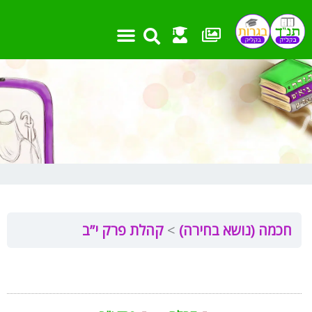
ילוג
תוכן
חכמה (נושא בחירה)
קהלת פרק י”ב