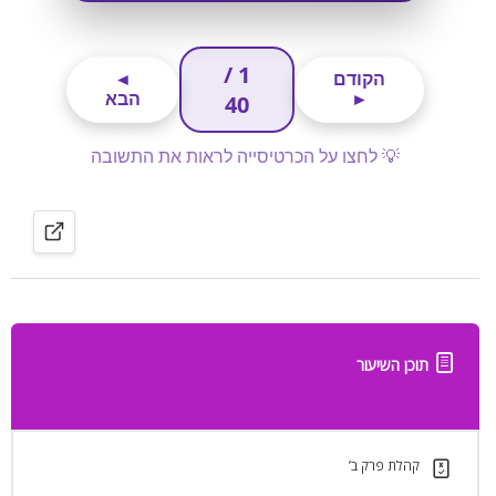
תוכן השיעור
קהלת פרק ב’