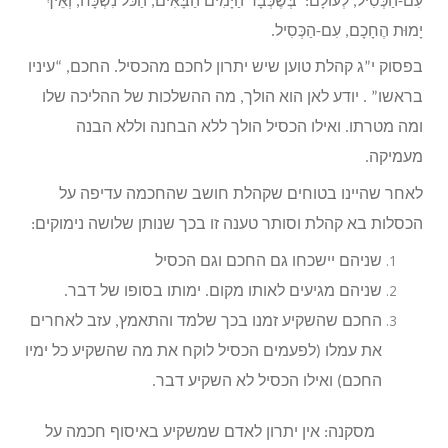
עִם-הַכְּסִיל, לְעוֹלָם: בְּשֶׁכְּבָר הַיָּמִים הַבָּאִים, הַכֹּל נִשְׁכָּח, וְאֵיךְ
יָמוּת הֶחָכָם, עִם-הַכְּסִיל.
בפסוק י”ג קהלת טוען שיש יתרון לחכם מהכסיל. החכם, “עיניו
בראשו” . יודע לאן הוא הולך, מה ההשלכות של ההליכה שלו
ומה מטרתו. ואילו הכסיל הולך ללא הבחנה וללא הבנה
מעמיקה.
לאחר שהיינו בטוחים שקהלת חושב שהחכמה עדיפה על
הכסלות בא קהלת וסותר טענה זו בכך שנותן שלושה נימוקים:
שניהם יישכחו גם החכם וגם הכסיל
שניהם מגיעים לאותו מקום. ימותו בסופו של דבר.
החכם שהשקיע זמנו בכך שלמד והתאמץ, עזב לאחרים
את עמלו (לפעמים הכסיל לוקח את מה שהשקיע כל ימיו
החכם) ואילו הכסיל לא השקיע דבר.
מסקנה: אין יתרון לאדם שמשקיע באיסוף חכמה על