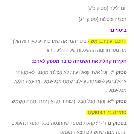
יום ולילה [פסוק כ”ג]
חכמה וכסלות [פסוק י”ג]
ביטויים:
החכם, עיניו בראשו-
ביטוי המראה שאדם יודע לאן הוא הולך
מה מטרתו ומה ההשלכות של ההליכה הזו.
חקירת קהלת את השמחה כדבר מספק לאדם:
פסוק י’:
י וְכֹל אֲשֶׁר שָׁאֲלוּ עֵינַי, לֹא אָצַלְתִּי מֵהֶם: לֹא-מָנַעְתִּי
אֶת-לִבִּי מִכָּל-שִׂמְחָה, כִּי-לִבִּי שָׂמֵחַ מִכָּל-עֲמָלִי, וְזֶה-הָיָה חֶלְקִי,
מִכָּל-עֲמָלִי.
פסוק י”א:
וְהִנֵּה הַכֹּל הֶבֶל וּרְעוּת רוּחַ, וְאֵין יִתְרוֹן תַּחַת הַשָּׁמֶשׁ.
סתירה בין הפסוקים:
בפסוקים ד’- י’:
קהלת מספר שהתנסה בכל תענוגות העולם
ונהנה ממה שהשיג כתוצאה מעמלו.