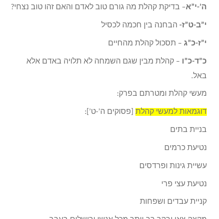
ה’-י”א
– בדיקת קהלת מה גורם טוב לאדם והאם זהו טוב נצחי?
י”ב-ט”ז-
הבחנה בין חכמה לכסיל
י”ז-כ”ג
– תסכול קהלת מהחיים
כ”ד-כ”ו
– קהלת מבין שגם השמחה לא תלויה באדם אלא
באל.
מעשי קהלת ומטרתם בפרק:
דוגמאות למעשי קהלת
[פסוקים ה’-ט’]:
בניית בתים
נטיעת כרמים
עשיית גינות ופרדסים
נטיעת עצי פרי
קניית עבדים ושפחות