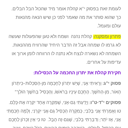
לעומת זאת בפסוק י”א קהלת אומר מיד שהכול הבל הבלים.
כך שהוא סותר את מה שאמר לפני כן שיש הנאה מהנאות
עולם ומעמל.
פתרון ומסקנה:
קהלת נהנה ושמח ולא טען שהפעולות שעשה
לא גרמו לו שמחה אבל זה הדבר היחיד שהרוויח מההנאות.
השמחה לא נשארה לנצח ולא נתנה לו הרווחה לזמן ארוך או
עדיפות על אחרים.
חקירת קהלת את יתרון החכמה על הכסילות:
פסוק י”ג:
וְרָאִיתִי אָנִי, שֶׁיֵּשׁ יִתְרוֹן לַחָכְמָה מִן-הַסִּכְלוּת–כִּיתְרוֹן
הָאוֹר, מִן-הַחֹשֶׁךְ. הֶחָכָם עֵינָיו בְּרֹאשׁוֹ, וְהַכְּסִיל בַּחֹשֶׁךְ הוֹלֵך”
פסוקים י”ד-ט”ו:
וְיָדַעְתִּי גַם-אָנִי, שֶׁמִּקְרֶה אֶחָד יִקְרֶה אֶת-כֻּלָּם.
טו וְאָמַרְתִּי אֲנִי בְּלִבִּי, כְּמִקְרֵה הַכְּסִיל גַּם-אֲנִי יִקְרֵנִי, וְלָמָּה חָכַמְתִּי
אֲנִי, אָז יֹתֵר; וְדִבַּרְתִּי בְלִבִּי, שֶׁגַּם-זֶה הָבֶל. טז כִּי אֵין זִכְרוֹן לֶחָכָם