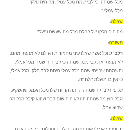
מִכָּל-שִׂמְחָה, כִּי-לִבִּי שָׂמֵחַ מִכָּל-עֲמָלִי, וְזֶה-הָיָה חֶלְקִי,
מִכָּל-עֲמָלִי.”
שאלה
:
מה היה חלקו של קהלת מכל מה שעשה ופעל?
תשובה
:
רלב”ג:
וכל אשר שאלו עיני מחמודות העולם לא מנעתי מהם,
לא מנעתי את לבי מכל שמחה כי לבי היה שמח מכל עמלי.
והשמחה שהייתי שמח מכל עמלי היתה לבד חלקי מכל עמלי,
כי אין בו תועלת זולת זה.
על פי רלב”ג השמחה הייתה הרווח שלו מכל העמל שהשקיע
אבל חוץ מהשמחה הזו לא היה שום דבר שהוא קיבל מכל מה
שהוא עמל.
שאלה
:
יב
וּפָנִיתִי אֲנִי לִרְאוֹת חָכְמָה, וְהוֹלֵלוֹת וְסִכְלוּת: כִּי מֶה הָאָדָם,