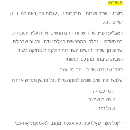
תשובה:
רש”י:
” שדה ושדות – מרכבות נוי , עגלות צב (ראה במ’ ז , ג;
יש’ סו , כ).
ראב”ע:
ועניין שדה ושדות – הם הנשים; ויורה עליו: ותענוגות
בני האדם. ..ונחלקו המפרשים במלת שדה , והטוב שבכולם
שהוא מן ‘שדד’: הנשים השדודות הנלקחות בחזקה בשוד
ושביה, שיבחר מהן כפי תאוותו.
רלב”ג:
שדה ושדות – הם כלי זמר.
שלושה פירושים שונים לאותה מילה. כל פרשן מפרש אחרת.
מרכבות נוי
נשים שנשבו
כל זמר
י
“וְכֹל אֲשֶׁר שָׁאֲלוּ עֵינַי, לֹא אָצַלְתִּי מֵהֶם: לֹא-מָנַעְתִּי אֶת-לִבִּי