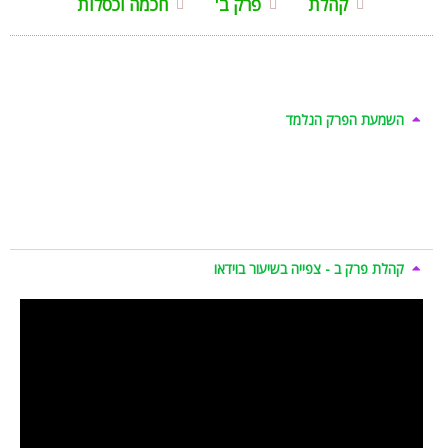
קהלת
פרק ב'
חכמה וכסלות
השמעת הפרק הנלמד
קהלת פרק ב - צפייה בשיעור בוידאו