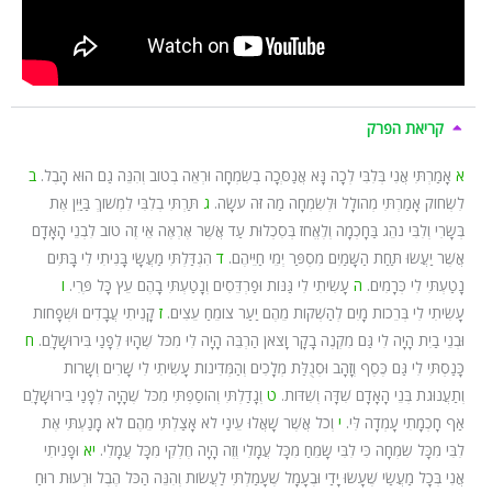
קריאת הפרק
א
אָמַרְתִּי אֲנִי בְּלִבִּי לְכָה נָּא אֲנַסְּכָה בְשִׂמְחָה וּרְאֵה בְטוֹב וְהִנֵּה גַם הוּא הָבֶל.
ב
לִשְׂחוֹק אָמַרְתִּי מְהוֹלָל וּלְשִׂמְחָה מַה זֹּה עֹשָׂה.
ג
תַּרְתִּי בְלִבִּי לִמְשׁוֹךְ בַּיַּיִן אֶת
בְּשָׂרִי וְלִבִּי נֹהֵג בַּחָכְמָה וְלֶאֱחֹז בְּסִכְלוּת עַד אֲשֶׁר אֶרְאֶה אֵי זֶה טוֹב לִבְנֵי הָאָדָם
אֲשֶׁר יַעֲשׂוּ תַּחַת הַשָּׁמַיִם מִסְפַּר יְמֵי חַיֵּיהֶם.
ד
הִגְדַּלְתִּי מַעֲשָׂי בָּנִיתִי לִי בָּתִּים
נָטַעְתִּי לִי כְּרָמִים.
ה
עָשִׂיתִי לִי גַּנּוֹת וּפַרְדֵּסִים וְנָטַעְתִּי בָהֶם עֵץ כָּל פֶּרִי.
ו
עָשִׂיתִי לִי בְּרֵכוֹת מָיִם לְהַשְׁקוֹת מֵהֶם יַעַר צוֹמֵחַ עֵצִים.
ז
קָנִיתִי עֲבָדִים וּשְׁפָחוֹת
וּבְנֵי בַיִת הָיָה לִי גַּם מִקְנֶה בָקָר וָצֹאן הַרְבֵּה הָיָה לִי מִכֹּל שֶׁהָיוּ לְפָנַי בִּירוּשָׁלָ‍ִם.
ח
כָּנַסְתִּי לִי גַּם כֶּסֶף וְזָהָב וּסְגֻלַּת מְלָכִים וְהַמְּדִינוֹת עָשִׂיתִי לִי שָׁרִים וְשָׁרוֹת
וְתַעֲנוּגֹת בְּנֵי הָאָדָם שִׁדָּה וְשִׁדּוֹת.
ט
וְגָדַלְתִּי וְהוֹסַפְתִּי מִכֹּל שֶׁהָיָה לְפָנַי בִּירוּשָׁלָ‍ִם
אַף חָכְמָתִי עָמְדָה לִּי.
י
וְכֹל אֲשֶׁר שָׁאֲלוּ עֵינַי לֹא אָצַלְתִּי מֵהֶם לֹא מָנַעְתִּי אֶת
לִבִּי מִכָּל שִׂמְחָה כִּי לִבִּי שָׂמֵחַ מִכָּל עֲמָלִי וְזֶה הָיָה חֶלְקִי מִכָּל עֲמָלִי.
יא
וּפָנִיתִי
אֲנִי בְּכָל מַעֲשַׂי שֶׁעָשׂוּ יָדַי וּבֶעָמָל שֶׁעָמַלְתִּי לַעֲשׂוֹת וְהִנֵּה הַכֹּל הֶבֶל וּרְעוּת רוּחַ