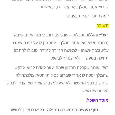
שֶׁיָּבוֹא אַחֲרֵי הַמֶּלֶךְ, אֵת אֲשֶׁר-כְּבָר, עָשׂוּהוּ.
למה התכוון קהלת בעניין?
תשובה
:
רש”י:
והוללות וסכלות – עונש עבירות. כי מה האדם שיבא
(בנוסחנו: שיבוא) אחרי המלך – להתחנן לו על גזירה שגזרו
עליו, וכבר עשוהו – למעשה הגזירה לגוזרה; טוב לו להתבונן
תחילה במעשיו , ולא יצטרך לבקש.
רש”י אומר שקהלת התכוון שמה יעזור לאדם לבוא ולבקש
שהמלך יסלח לו אחרי שברוב כסילותו חטא? מלכתחילה
שיחשוב לפני המעשה ולא יגיע למצב שהוא חוטא וצריך לבקש
סליחה על מעשיו.
מוסר השכל:
סוף מעשה במחשבה תחילה
– כל אדם צריך לחשוב