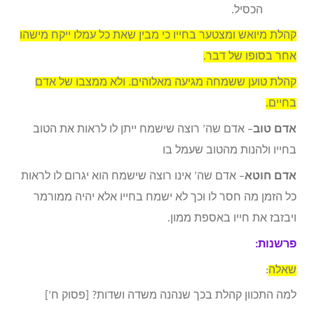
הכסיל.
קהלת מיואש ומצטער בחייו כי מבין שאת כל עמלו ייקח מישהו
אחר בסופו של דבר.
קהלת טוען ששמחה מגיעה מאלוהים. ולא ממצבו של אדם
בחיים.
אדם טוב
– אדם שה’ רוצה שישמח ייתן לו לראות את הטוב
בחייו ולהנות מהטוב שעמל בו
אדם חוטא
– אדם שה’ אינו רוצה שישמח הוא יגרום לו לראות
כל הזמן מה חסר לו וכך לא ישמח בחייו אלא יהיה ממורמר
ויבזבז את חייו באספת ממון.
פרשנות:
שאלה
:
למה התכוון קהלת בכך שנהנה משדה ושדות? [פסוק ח’]