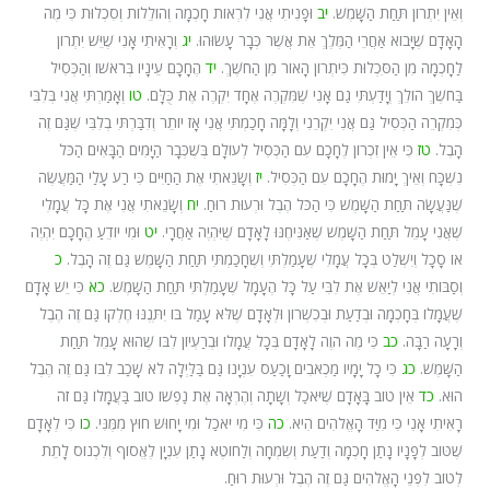
וְאֵין יִתְרוֹן תַּחַת הַשָּׁמֶשׁ.
יב
וּפָנִיתִי אֲנִי לִרְאוֹת חָכְמָה וְהוֹלֵלוֹת וְסִכְלוּת כִּי מֶה
הָאָדָם שֶׁיָּבוֹא אַחֲרֵי הַמֶּלֶךְ אֵת אֲשֶׁר כְּבָר עָשׂוּהוּ.
יג
וְרָאִיתִי אָנִי שֶׁיֵּשׁ יִתְרוֹן
לַחָכְמָה מִן הַסִּכְלוּת כִּיתְרוֹן הָאוֹר מִן הַחֹשֶׁךְ.
יד
הֶחָכָם עֵינָיו בְּרֹאשׁוֹ וְהַכְּסִיל
בַּחֹשֶׁךְ הוֹלֵךְ וְיָדַעְתִּי גַם אָנִי שֶׁמִּקְרֶה אֶחָד יִקְרֶה אֶת כֻּלָּם.
טו
וְאָמַרְתִּי אֲנִי בְּלִבִּי
כְּמִקְרֵה הַכְּסִיל גַּם אֲנִי יִקְרֵנִי וְלָמָּה חָכַמְתִּי אֲנִי אָז יוֹתֵר וְדִבַּרְתִּי בְלִבִּי שֶׁגַּם זֶה
הָבֶל.
טז
כִּי אֵין זִכְרוֹן לֶחָכָם עִם הַכְּסִיל לְעוֹלָם בְּשֶׁכְּבָר הַיָּמִים הַבָּאִים הַכֹּל
נִשְׁכָּח וְאֵיךְ יָמוּת הֶחָכָם עִם הַכְּסִיל.
יז
וְשָׂנֵאתִי אֶת הַחַיִּים כִּי רַע עָלַי הַמַּעֲשֶׂה
שֶׁנַּעֲשָׂה תַּחַת הַשָּׁמֶשׁ כִּי הַכֹּל הֶבֶל וּרְעוּת רוּחַ.
יח
וְשָׂנֵאתִי אֲנִי אֶת כָּל עֲמָלִי
שֶׁאֲנִי עָמֵל תַּחַת הַשָּׁמֶשׁ שֶׁאַנִּיחֶנּוּ לָאָדָם שֶׁיִּהְיֶה אַחֲרָי.
יט
וּמִי יוֹדֵעַ הֶחָכָם יִהְיֶה
אוֹ סָכָל וְיִשְׁלַט בְּכָל עֲמָלִי שֶׁעָמַלְתִּי וְשֶׁחָכַמְתִּי תַּחַת הַשָּׁמֶשׁ גַּם זֶה הָבֶל.
כ
וְסַבּוֹתִי אֲנִי לְיַאֵשׁ אֶת לִבִּי עַל כָּל הֶעָמָל שֶׁעָמַלְתִּי תַּחַת הַשָּׁמֶשׁ.
כא
כִּי יֵשׁ אָדָם
שֶׁעֲמָלוֹ בְּחָכְמָה וּבְדַעַת וּבְכִשְׁרוֹן וּלְאָדָם שֶׁלֹּא עָמַל בּוֹ יִתְּנֶנּוּ חֶלְקוֹ גַּם זֶה הֶבֶל
וְרָעָה רַבָּה.
כב
כִּי מֶה הֹוֶה לָאָדָם בְּכָל עֲמָלוֹ וּבְרַעְיוֹן לִבּוֹ שֶׁהוּא עָמֵל תַּחַת
הַשָּׁמֶשׁ.
כג
כִּי כָל יָמָיו מַכְאֹבִים וָכַעַס עִנְיָנוֹ גַּם בַּלַּיְלָה לֹא שָׁכַב לִבּוֹ גַּם זֶה הֶבֶל
הוּא.
כד
אֵין טוֹב בָּאָדָם שֶׁיֹּאכַל וְשָׁתָה וְהֶרְאָה אֶת נַפְשׁוֹ טוֹב בַּעֲמָלוֹ גַּם זֹה
רָאִיתִי אָנִי כִּי מִיַּד הָאֱלֹהִים הִיא.
כה
כִּי מִי יֹאכַל וּמִי יָחוּשׁ חוּץ מִמֶּנִּי.
כו
כִּי לְאָדָם
שֶׁטּוֹב לְפָנָיו נָתַן חָכְמָה וְדַעַת וְשִׂמְחָה וְלַחוֹטֶא נָתַן עִנְיָן לֶאֱסוֹף וְלִכְנוֹס לָתֵת
לְטוֹב לִפְנֵי הָאֱלֹהִים גַּם זֶה הֶבֶל וּרְעוּת רוּחַ.