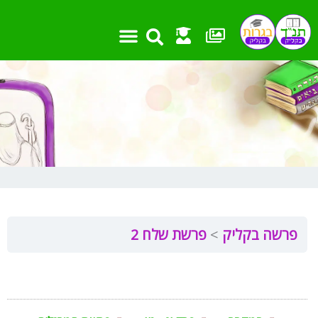
ילוג
תוכן
פרשה בקליק
פרשת שלח 2