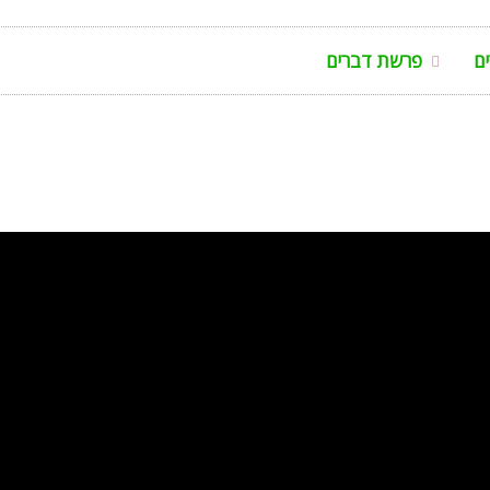
ם
פרשת דברים