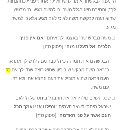
ה’ נענה לבקשתו ואומר לו שהוא ילך אתו (“פני ילכו והנחותי
לך”) והסיבה היא בגלל משה. כי למשה מגיע. ה’ מדגיש
שהוא נענה לבקשת משה לא כי לעם מגיע אלא כי למשה
מגיע.
משה מבקש שה’ בעצמו ילך איתם
“אם אין פניך
הלכים, אל תעלנו מזה”
[פסוק ט”ו]
הבקשה נראית תמוהה כי ה’ כבר נענה לו שילך אתו אך
כנראה משה מבקש שוב כיון שהוא רוצה שה’ ילך עם
כל
העם ויראה שהוא מוביל את העם ונמצא אתו ולא רק
עם משה.
שכל העולם כולו יראה את ההבדל ביחס של ה’ לעם
ישראל מיחסו לשאר העמים
“ונפלנו אני ועמך מכל
העם אשר על פני האדמה”
[פסוק ט”ז]