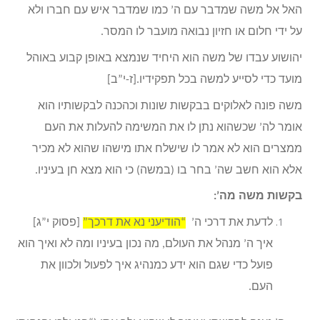
האל אל משה שמדבר עם ה’ כמו שמדבר איש עם חברו ולא
על ידי חלום או חזיון נבואה מועבר לו המסר.
יהושוע עבדו של משה הוא היחיד שנמצא באופן קבוע באוהל
מועד כדי לסייע למשה בכל תפקידיו.[ז-י”ב]
משה פונה לאלוקים בבקשות שונות וכהכנה לבקשותיו הוא
אומר לה’ שכשהוא נתן לו את המשימה להעלות את העם
ממצרים הוא לא אמר לו שישלח אתו מישהו שהוא לא מכיר
אלא הוא חשב שה’ בחר בו (במשה) כי הוא מצא חן בעיניו.
בקשות משה מה’:
לדעת את דרכי ה’
“הודיעני נא את דרכך”
[פסוק י”ג]
איך ה’ מנהל את העולם, מה נכון בעיניו ומה לא ואיך הוא
פועל כדי שגם הוא ידע כמנהיג איך לפעול ולכוון את
העם.