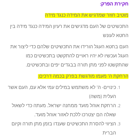
חקירת הפרק:
מוטיב חוזר שמדגיש את המידה כנגד מידה
התכשיטים של העם מדגישים את רעיון המידה כנגד מידה בין
החטא לעונש
העם בחטא העגל הורידו את התכשיטים שלהם כדי ליצור את
העגל ועכשיו לא יהיו ראויים להתקשט בתכשיטים כמו
שהתקשטו לפני מתן תורה בבגדים יפים ובתכשיטים.
הרחקת ה’ מעמו מודגשת בפרק בכמה דרכים:
כינויים- ה’ לא משתמש במילים עמי אלא עם, העם אשר
העלית (משה)
הרחקת אוהל מועד ממחנה ישראל. מעתה כדי לשאול
שאלה הם יצטרכו ללכת לאזור אוהל מועד.
הציווי להסרת התכשיטים שענדו בזמן מתן תורה וקיום
הברית