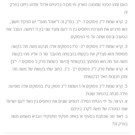
העם ומהו הכינוי שמכונה הארץ. מי מכנה בכינויים אלה? ומדוע ניתנו בפרק
זה.
2. קרא שמות ל”ג פסוקים ז’- י”ב. בפרק זה ל”אוהל מועד” יש תפקיד חשוב,
הוא מדגיש את מערכת היחסים בין ה’ לעם ומצד שני בין ה’ למשה. הסבר את
הטענה ובסס אותה על פי הפסוקים.
3. קרא שמות ל”ג פסוקים י”ב- ט”ז בפסוקים אלה מבקש משה מה’ בקשה
מסוימת והוא מצדיק את בקשתו בהבטחה מהעבר של ה’ אליו. מהי בקשת
משה ועל מה הוא מסתמך בבקשתו? [היעזר בשמות פרק ג’ פסוקים י’- י”ב]
4. קרא שמות פרק ל”ג פסוקים י”ב- כ”ג. כתוב שתי בקשות של משה מה’
ומהן תגובות האל לבקשותיו.
5. קרא שמות ל”ג פסוקים א’-ו’ ושמות ל”ג פסוק ט”ז. בפסוקים אלה מופיעה
מילה מנחה בהטיות שונות.
א. הראה על ידי הטיית המילה לגופים שונים את היחסים בין האל לעם ישראל
ואת המטרה של משה לקרב ביניהם.
ב. לאור מה שכתבת בסעיף א’ באיזה תפקיד מתפקידי הנביא משמש משה
בפרק זה?