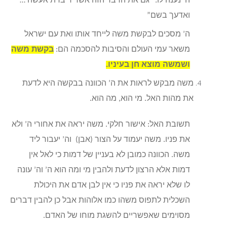
ה’ נענה לו: “גם את הדבר הזה אשר דיברת אעשה …
ואדעך בשם”
ה’ מסכים לבקשת משה לייחד אותו ואת עם ישראל
משאר עמי העולם והסיבות להסכמה הם:
בקשת משה
ושמשה מוצא חן בעיניו.
משה מבקש לראות את ה’ הכוונה בבקשה היא לדעת
את מהות האל. מי הוא, מה הוא.
תשובת האל: אישור חלקי. משה יראה את אחורי ה’ ולא
את פניו. משה יעמוד על הצור (אבן) וה’ יעבור ליד
משה. הכוונה כמובן לא בעניין של דמות כי לאל אין
דמות אלא הרצון לדעת ולהבין מי ומה הוא ה’ וה’ עונה
לו שלא יראה את פניו כי אין לבן אדם את היכולת
השכלית לתפוס משהו כמו אלוהות אבל כן להבין דברים
מסוימים שאפשריים להשגת מוחו של האדם.