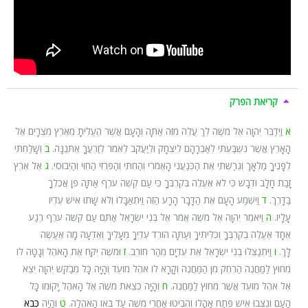
קריאת הפרק
א
וַיְדַבֵּר יְהוָה אֶל מֹשֶׁה לֵךְ עֲלֵה מִזֶּה אַתָּה וְהָעָם אֲשֶׁר הֶעֱלִיתָ מֵאֶרֶץ מִצְרָיִם אֶל
הָאָרֶץ אֲשֶׁר נִשְׁבַּעְתִּי לְאַבְרָהָם לְיִצְחָק וּלְיַעֲקֹב לֵאמֹר לְזַרְעֲךָ אֶתְּנֶנָּה.
ב
וְשָׁלַחְתִּי
לְפָנֶיךָ מַלְאָךְ וְגֵרַשְׁתִּי אֶת הַכְּנַעֲנִי הָאֱמֹרִי וְהַחִתִּי וְהַפְּרִזִּי הַחִוִּי וְהַיְבוּסִי.
ג
אֶל אֶרֶץ
זָבַת חָלָב וּדְבָשׁ כִּי לֹא אֶעֱלֶה בְּקִרְבְּךָ כִּי עַם קְשֵׁה עֹרֶף אַתָּה פֶּן אֲכֶלְךָ
בַּדָּרֶךְ.
ד
וַיִּשְׁמַע הָעָם אֶת הַדָּבָר הָרָע הַזֶּה וַיִּתְאַבָּלוּ וְלֹא שָׁתוּ אִישׁ עֶדְיוֹ
עָלָיו.
ה
וַיֹּאמֶר יְהוָה אֶל מֹשֶׁה אֱמֹר אֶל בְּנֵי יִשְׂרָאֵל אַתֶּם עַם קְשֵׁה עֹרֶף רֶגַע
אֶחָד אֶעֱלֶה בְקִרְבְּךָ וְכִלִּיתִיךָ וְעַתָּה הוֹרֵד עֶדְיְךָ מֵעָלֶיךָ וְאֵדְעָה מָה אֶעֱשֶׂה
לָּךְ.
ו
וַיִּתְנַצְּלוּ בְנֵי יִשְׂרָאֵל אֶת עֶדְיָם מֵהַר חוֹרֵב.
ז
וּמֹשֶׁה יִקַּח אֶת הָאֹהֶל וְנָטָה לוֹ
מִחוּץ לַמַּחֲנֶה הַרְחֵק מִן הַמַּחֲנֶה וְקָרָא לוֹ אֹהֶל מוֹעֵד וְהָיָה כָּל מְבַקֵּשׁ יְהוָה יֵצֵא
אֶל אֹהֶל מוֹעֵד אֲשֶׁר מִחוּץ לַמַּחֲנֶה.
ח
וְהָיָה כְּצֵאת מֹשֶׁה אֶל הָאֹהֶל יָקוּמוּ כָּל
הָעָם וְנִצְּבוּ אִישׁ פֶּתַח אָהֳלוֹ וְהִבִּיטוּ אַחֲרֵי מֹשֶׁה עַד בֹּאוֹ הָאֹהֱלָה.
ט
וְהָיָה
כְּבֹא