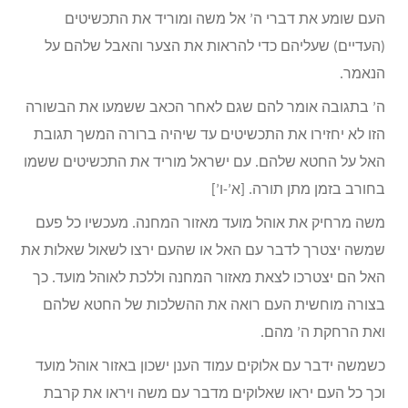
העם שומע את דברי ה’ אל משה ומוריד את התכשיטים
(העדיים) שעליהם כדי להראות את הצער והאבל שלהם על
הנאמר.
ה’ בתגובה אומר להם שגם לאחר הכאב ששמעו את הבשורה
הזו לא יחזירו את התכשיטים עד שיהיה ברורה המשך תגובת
האל על החטא שלהם. עם ישראל מוריד את התכשיטים ששמו
בחורב בזמן מתן תורה. [א’-ו’]
משה מרחיק את אוהל מועד מאזור המחנה. מעכשיו כל פעם
שמשה יצטרך לדבר עם האל או שהעם ירצו לשאול שאלות את
האל הם יצטרכו לצאת מאזור המחנה וללכת לאוהל מועד. כך
בצורה מוחשית העם רואה את ההשלכות של החטא שלהם
ואת הרחקת ה’ מהם.
כשמשה ידבר עם אלוקים עמוד הענן ישכון באזור אוהל מועד
וכך כל העם יראו שאלוקים מדבר עם משה ויראו את קרבת