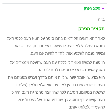
סיכום הפרק
ב”ה
תקציר הפרק
לאחר האירועים הקודמים בהם סופר על חטא העם כלפי האל
(חטא העגל)
ה’ לא רוצה להישאר בעצמו בתוך עם ישראל
ומשה מנסה לשכנע אותו לחזור להיות עם העם.
ה’ פונה למשה ואומר לו ללכת עם העם שהעלה ממצרים אל
הארץ אשר נשבע לאבותיהם לתת לבניהם.
הוא מדגיש ואומר שזה שילווה אותם בדרך ויגרש מפניהם את
העמים שנמצאים בכנען לא יהיה הוא אלא מלאך
(שליח)
שישלח במקומו. הסיבה לכך שה’ יוצא מהנהגת העם היא כי
העם קשה עורף וחוטא כך שברגע אחד של כעס ה’ יכול
להשמיד (לכלות) אותם.