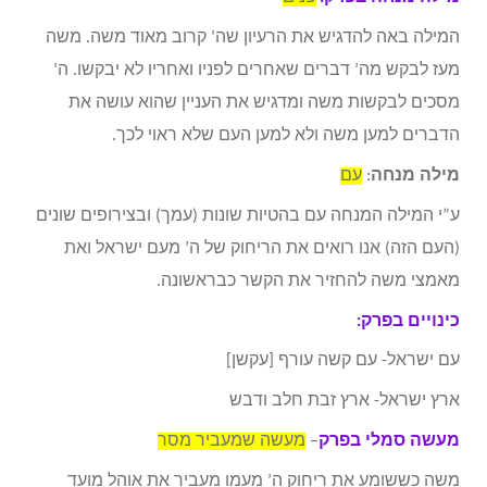
המילה באה להדגיש את הרעיון שה’ קרוב מאוד משה. משה
מעז לבקש מה’ דברים שאחרים לפניו ואחריו לא יבקשו. ה’
מסכים לבקשות משה ומדגיש את העניין שהוא עושה את
הדברים למען משה ולא למען העם שלא ראוי לכך.
מילה מנחה
:
עם
ע”י המילה המנחה עם בהטיות שונות (עמך) ובצירופים שונים
(העם הזה) אנו רואים את הריחוק של ה’ מעם ישראל ואת
מאמצי משה להחזיר את הקשר כבראשונה.
כינויים בפרק:
עם ישראל- עם קשה עורף [עקשן]
ארץ ישראל- ארץ זבת חלב ודבש
מעשה סמלי בפרק
–
מעשה שמעביר מסר
משה כששומע את ריחוק ה’ מעמו מעביר את אוהל מועד