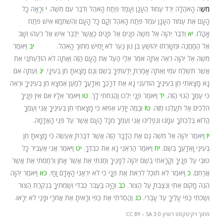
מֹשֶׁ
ה הָאֹהֱלָה יֵרֵד עַמּוּד הֶעָנָן וְעָמַד פֶּתַח הָאֹהֶל וְדִבֶּר עִם מֹשֶׁה.
י
וְרָאָה כָל
הָעָם אֶת עַמּוּד הֶעָנָן עֹמֵד פֶּתַח הָאֹהֶל וְקָם כָּל הָעָם וְהִשְׁתַּחֲוּוּ אִישׁ פֶּתַח
אָהֳלוֹ.
יא
וְדִבֶּר יְהוָה אֶל מֹשֶׁה פָּנִים אֶל פָּנִים כַּאֲשֶׁר יְדַבֵּר אִישׁ אֶל רֵעֵהוּ וְשָׁב
אֶל הַמַּחֲנֶה וּמְשָׁרְתוֹ יְהוֹשֻׁעַ בִּן נוּן נַעַר לֹא יָמִישׁ מִתּוֹךְ הָאֹהֶל.
יב
וַיֹּאמֶר
מֹשֶׁה אֶל יְהוָה רְאֵה אַתָּה אֹמֵר אֵלַי הַעַל אֶת הָעָם הַזֶּה וְאַתָּה לֹא הוֹדַעְתַּנִי אֵת
אֲשֶׁר תִּשְׁלַח עִמִּי וְאַתָּה אָמַרְתָּ יְדַעְתִּיךָ בְשֵׁם וְגַם מָצָאתָ חֵן בְּעֵינָי.
יג
וְעַתָּה אִם
נָא מָצָאתִי חֵן בְּעֵינֶיךָ הוֹדִעֵנִי נָא אֶת דְּרָכֶךָ וְאֵדָעֲךָ לְמַעַן אֶמְצָא חֵן בְּעֵינֶיךָ וּרְאֵה
כִּי עַמְּךָ הַגּוֹי הַזֶּה.
יד
וַיֹּאמַר פָּנַי יֵלֵכוּ וַהֲנִחֹתִי לָךְ.
טו
וַיֹּאמֶר אֵלָיו אִם אֵין פָּנֶיךָ
הֹלְכִים אַל תַּעֲלֵנוּ מִזֶּה.
טז
וּבַמֶּה יִוָּדַע אֵפוֹא כִּי מָצָאתִי חֵן בְּעֵינֶיךָ אֲנִי וְעַמֶּךָ
הֲלוֹא בְּלֶכְתְּךָ עִמָּנוּ וְנִפְלֵינוּ אֲנִי וְעַמְּךָ מִכָּל הָעָם אֲשֶׁר עַל פְּנֵי הָאֲדָמָה.
יז
וַיֹּאמֶר יְהוָה אֶל מֹשֶׁה גַּם אֶת הַדָּבָר הַזֶּה אֲשֶׁר דִּבַּרְתָּ אֶעֱשֶׂה כִּי מָצָאתָ חֵן
בְּעֵינַי וָאֵדָעֲךָ בְּשֵׁם.
יח
וַיֹּאמַר הַרְאֵנִי נָא אֶת כְּבֹדֶךָ.
יט
וַיֹּאמֶר אֲנִי אַעֲבִיר כָּל
טוּבִי עַל פָּנֶיךָ וְקָרָאתִי בְשֵׁם יְהוָה לְפָנֶיךָ וְחַנֹּתִי אֶת אֲשֶׁר אָחֹן וְרִחַמְתִּי אֶת אֲשֶׁר
אֲרַחֵם.
כ
וַיֹּאמֶר לֹא תוּכַל לִרְאֹת אֶת פָּנָי כִּי לֹא יִרְאַנִי הָאָדָם וָחָי.
כא
וַיֹּאמֶר יְהוָה
הִנֵּה מָקוֹם אִתִּי וְנִצַּבְתָּ עַל הַצּוּר.
כב
וְהָיָה בַּעֲבֹר כְּבֹדִי וְשַׂמְתִּיךָ בְּנִקְרַת הַצּוּר
וְשַׂכֹּתִי כַפִּי עָלֶיךָ עַד עָבְרִי.
כג
וַהֲסִרֹתִי אֶת כַּפִּי וְרָאִיתָ אֶת אֲחֹרָי וּפָנַי לֹא יֵרָאוּ.
מתוך ויקיטקסט רשיון CC BY – SA 3.0