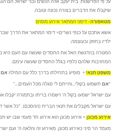
על פי הפרשנות: בית יעקב אלה הנשים ובני ישראל הם הג
שיקבלו את הדברים בצורה נכונה וטובה.
מטאפורה
– דימוי המתאר אירוע מסוים
אשא אתכם על כנפי נשרים= דימוי המתאר את הדרך שבה ה
ילדיו בחוזק ובעוצמה.
המטרה בהדגשת האל את החסדים שעשה עם העם היא כדי ל
המחויבות שלהם כלפיו בגלל החסדים שעשה עימם.
משפט תנאי
= מופיע בתחילתו בדרך כלל עם המילה
אם
ב
“
אם
תשמעו בקולי…והייתם לי סגלה מכל העמים…”
עם ישראל ישמעו בקול ה’ וישמרו בריתו ובתמורה יקבלו את
עם ישראל מקבלים את תנאי הברית (ההסכם). “כל אשר דיב
אירוע מכונן
= אירוע מכונן הוא אירוע חד פעמי שבו יש ת
מעמד הר סיני כאירוע מכונן. מאירוע זה והלאה ה’ ועם יש