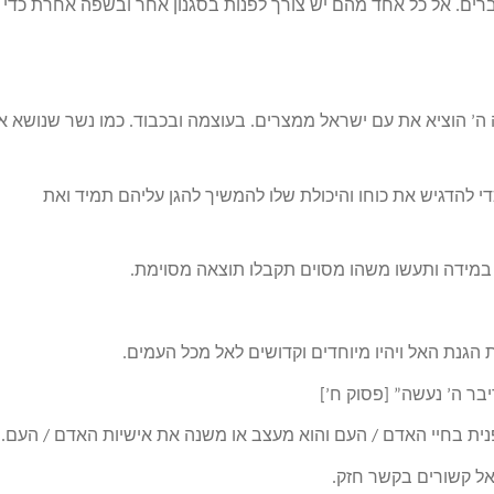
ברים. אל כל אחד מהם יש צורך לפנות בסגנון אחר ובשפה אחרת כדי
’ הוציא את עם ישראל ממצרים. בעוצמה ובכבוד. כמו נשר שנושא א
הדגיש את כוחו והיכולת שלו להמשיך להגן עליהם תמיד ואת
מידה ותעשו משהו מסוים תקבלו תוצאה מסוימת.
 הגנת האל ויהיו מיוחדים וקדושים לאל מכל העמים.
ר ה’ נעשה” [פסוק ח’]
פנית בחיי האדם / העם והוא מעצב או משנה את אישיות האדם / העם.
ראל קשורים בקשר חזק.