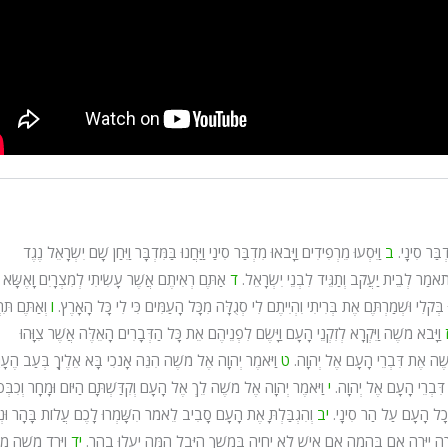
ְבַּר סִינָי.
ב
וַיִּסְעוּ מֵרְפִידִים וַיָּבֹאוּ מִדְבַּר סִינַי וַיַּחֲנוּ בַּמִּדְבָּר וַיִּחַן שָׁם יִשְׂרָאֵל נֶגֶד
אמַר לְבֵית יַעֲקֹב וְתַגֵּיד לִבְנֵי יִשְׂרָאֵל.
ד
אַתֶּם רְאִיתֶם אֲשֶׁר עָשִׂיתִי לְמִצְרָיִם וָאֶשָּׂא
בְּקֹלִי וּשְׁמַרְתֶּם אֶת בְּרִיתִי וִהְיִיתֶם לִי סְגֻלָּה מִכָּל הָעַמִּים כִּי לִי כָּל הָאָרֶץ.
ו
וְאַתֶּם תִּהְ
וַיָּבֹא מֹשֶׁה וַיִּקְרָא לְזִקְנֵי הָעָם וַיָּשֶׂם לִפְנֵיהֶם אֵת כָּל הַדְּבָרִים הָאֵלֶּה אֲשֶׁר צִוָּהוּ
ׁב מֹשֶׁה אֶת דִּבְרֵי הָעָם אֶל יְהוָה.
ט
וַיֹּאמֶר יְהוָה אֶל מֹשֶׁה הִנֵּה אָנֹכִי בָּא אֵלֶיךָ בְּעַב הֶעָנָ
ֶת דִּבְרֵי הָעָם אֶל יְהוָה.
י
וַיֹּאמֶר יְהוָה אֶל מֹשֶׁה לֵךְ אֶל הָעָם וְקִדַּשְׁתָּם הַיּוֹם וּמָחָר וְכִבְּסו
ֵינֵי כָל הָעָם עַל הַר סִינָי.
יב
וְהִגְבַּלְתָּ אֶת הָעָם סָבִיב לֵאמֹר הִשָּׁמְרוּ לָכֶם עֲלוֹת בָּהָר וּנְג
יָרֹה יִיָּרֶה אִם בְּהֵמָה אִם אִישׁ לֹא יִחְיֶה בִּמְשֹׁךְ הַיֹּבֵל הֵמָּה יַעֲלוּ בָהָר.
יד
וַיֵּרֶד מֹשֶׁה מִן