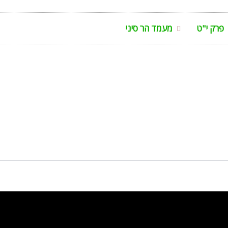
פרק י"ט
מעמד הר סיני