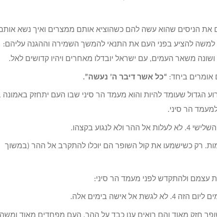
הם את הניסים שהוא עשה להם כשהוציא אותם ממצרים ואיך נשא אותם
ומר למשה להציע בפני העם את התנאי להמשך השמירה וההגנה עליהם:
 ושונה משאר העמים, עם ישראל יובדלו מאחרים ויהיו קדושים לאל.
 אומרים ביחד:
“כל אשר דיבר ה’ נעשה”.
וע הגדול שעומד להיות והוא מעמד הר סיני שבו העם יתחזק באמונה ב
מעמד הר סיני.
ות. רק כשישמעו את קול השופר הם יוכלו להתקרב אל ההר (במשוך
ת עצמם ולהתקדש לפני מעמד הר סיני:
שופר חזק מאוד והם רואים ענן כבד על ההר. העם מפחדים מאוד ומשה