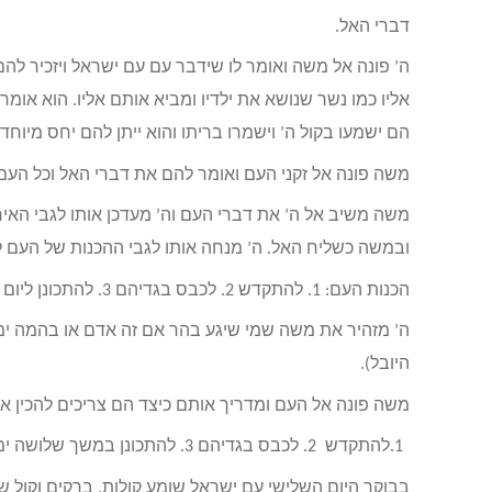
דברי האל.
ה’ פונה אל משה ואומר לו שידבר עם עם ישראל ויזכיר ל
אליו כמו נשר שנושא את ילדיו ומביא אותם אליו. הוא א
הם ישמעו בקול ה’ וישמרו בריתו והוא ייתן להם יחס מיוחד
משה פונה אל זקני העם ואומר להם את דברי האל וכל העם
משה משיב אל ה’ את דברי העם וה’ מעדכן אותו לגבי האיר
ובמשה כשליח האל. ה’ מנחה אותו לגבי ההכנות של העם ל
הכנות העם: 1. להתקדש 2. לכבס בגדיהם 3. להתכונן ליום השלישי 4. לא לעלות אל ההר ולא לנגוע בקצהו.
ה’ מזהיר את משה שמי שיגע בהר אם זה אדם או בהמה ימ
היובל).
משה פונה אל העם ומדריך אותם כיצד הם צריכים להכין א
1.להתקדש 2. לכבס בגדיהם 3. להתכונן במשך שלושה ימים ליום הזה 4. לא לגשת אל אישה בימים אלה.
בבוקר היום השלישי עם ישראל שומע קולות, ברקים וקול 