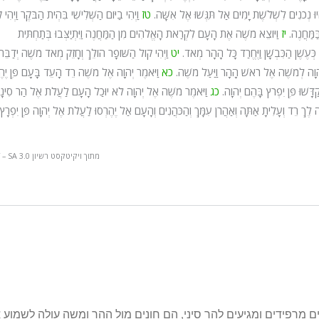
ּ נְכֹנִים לִשְׁלֹשֶׁת יָמִים אַל תִּגְּשׁוּ אֶל אִשָּׁה.
טז
וַיְהִי בַיּוֹם הַשְּׁלִישִׁי בִּהְיֹת הַבֹּקֶר וַיְהִי
ּמַּחֲנֶה.
יז
וַיּוֹצֵא מֹשֶׁה אֶת הָעָם לִקְרַאת הָאֱלֹהִים מִן הַמַּחֲנֶה וַיִּתְיַצְּבוּ בְּתַחְתִּית
ֹ כְּעֶשֶׁן הַכִּבְשָׁן וַיֶּחֱרַד כָּל הָהָר מְאֹד.
יט
וַיְהִי קוֹל הַשּׁוֹפָר הוֹלֵךְ וְחָזֵק מְאֹד מֹשֶׁה יְדַבֵּר
יְהוָה לְמֹשֶׁה אֶל רֹאשׁ הָהָר וַיַּעַל מֹשֶׁה.
כא
וַיֹּאמֶר יְהוָה אֶל מֹשֶׁה רֵד הָעֵד בָּעָם פֶּן יֶהֶ
ַדָּשׁוּ פֶּן יִפְרֹץ בָּהֶם יְהוָה.
כג
וַיֹּאמֶר מֹשֶׁה אֶל יְהוָה לֹא יוּכַל הָעָם לַעֲלֹת אֶל הַר סִינָי כ
ָה לֶךְ רֵד וְעָלִיתָ אַתָּה וְאַהֲרֹן עִמָּךְ וְהַכֹּהֲנִים וְהָעָם אַל יֶהֶרְסוּ לַעֲלֹת אֶל יְהוָה פֶּן יִפְרָץ
מתוך ויקיטקסט רשיון CC BY – SA 3.0
מרפידים ומגיעים להר סיני, הם חונים מול ההר ומשה עולה לשמוע 