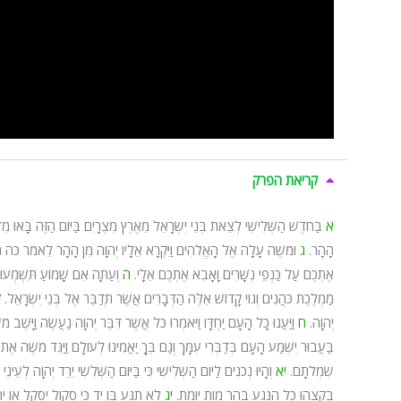
קריאת הפרק
א
בַּחֹדֶשׁ הַשְּׁלִישִׁי לְצֵאת בְּנֵי יִשְׂרָאֵל מֵאֶרֶץ מִצְרָיִם בַּיּוֹם הַזֶּה בָּאוּ מִד
הָהָר.
ג
וּמֹשֶׁה עָלָה אֶל הָאֱלֹהִים וַיִּקְרָא אֵלָיו יְהוָה מִן הָהָר לֵאמֹר כֹּה תֹ
אֶתְכֶם עַל כַּנְפֵי נְשָׁרִים וָאָבִא אֶתְכֶם אֵלָי.
ה
וְעַתָּה אִם שָׁמוֹעַ תִּשְׁמְעוּ 
מַמְלֶכֶת כֹּהֲנִים וְגוֹי קָדוֹשׁ אֵלֶּה הַדְּבָרִים אֲשֶׁר תְּדַבֵּר אֶל בְּנֵי יִשְׂרָאֵל.
ז
יְהוָה.
ח
וַיַּעֲנוּ כָל הָעָם יַחְדָּו וַיֹּאמְרוּ כֹּל אֲשֶׁר דִּבֶּר יְהוָה נַעֲשֶׂה וַיָּשֶ
בַּעֲבוּר יִשְׁמַע הָעָם בְּדַבְּרִי עִמָּךְ וְגַם בְּךָ יַאֲמִינוּ לְעוֹלָם וַיַּגֵּד מֹשֶׁה א
שִׂמְלֹתָם.
יא
וְהָיוּ נְכֹנִים לַיּוֹם הַשְּׁלִישִׁי כִּי בַּיּוֹם הַשְּׁלִשִׁי יֵרֵד יְהוָה לְע
בְּקָצֵהוּ כָּל הַנֹּגֵעַ בָּהָר מוֹת יוּמָת.
יג
לֹא תִגַּע בּוֹ יָד כִּי סָקוֹל יִסָּקֵל אוֹ 