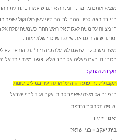
מוציא אותם מהמחנה ומנחה אותם שיעמדו בתחתית ההר.
ה’ יורד באש לכיוון ההר ולכן הר סיני עשן כולו וקול שופר 
ה’ מצווה על משה לעלות אל ראש ההר וכשמשה עולה אל הה
ימותו ושיזהיר גם את שיתקדשו כדי שלא ימותו.
משה משיב לה’ שהעם לא יעלה כי הרי ה’ נתן הוראה לא לע
הכוהנים והעם מעליה אל ההר שלא יפגעו. משה יורד אל הע
חקירת הפרק:
תקבולת נרדפת:
חזרה על אותו רעיון במילים שונות
ה’ פונה אל משה שיאמר לבית יעקב ויגיד לבני ישראל.
יש פה תקבולת נרדפת.
יאמר
= יגיד
בית יעקב
= בני ישראל