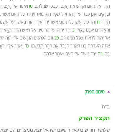
הָהָר אֶל הָעָם וַיְקַדֵּשׁ אֶת הָעָם וַיְכַבְּסוּ שִׂמְלֹתָם.
טו
וַיֹּאמֶר אֶל הָעָם הֱיו
וּבְרָקִים וְעָנָן כָּבֵד עַל הָהָר וְקֹל שֹׁפָר חָזָק מְאֹד וַיֶּחֱרַד כָּל הָעָם אֲשֶׁר בַ
הָהָר.
יח
וְהַר סִינַי עָשַׁן כֻּלּוֹ מִפְּנֵי אֲשֶׁר יָרַד עָלָיו יְהוָה בָּאֵשׁ וַיַּעַל עֲשָׁנו
וְהָאֱלֹהִים יַעֲנֶנּוּ בְקוֹל.
כ
וַיֵּרֶד יְהוָה עַל הַר סִינַי אֶל רֹאשׁ הָהָר וַיִּקְרָא 
אֶל יְהוָה לִרְאוֹת וְנָפַל מִמֶּנּוּ רָב.
כב
וְגַם הַכֹּהֲנִים הַנִּגָּשִׁים אֶל יְהוָה יִתְק
אַתָּה הַעֵדֹתָה בָּנוּ לֵאמֹר הַגְבֵּל אֶת הָהָר וְקִדַּשְׁתּוֹ.
כד
וַיֹּאמֶר אֵלָיו יְהו
בָּם.
כה
וַיֵּרֶד מֹשֶׁה אֶל הָעָם וַיֹּאמֶר אֲלֵהֶם.
סיכום הפרק
ב”ה
תקציר הפרק
שלושה חודשים לאחר שעם ישראל יוצא ממצרים הם יוצאים 