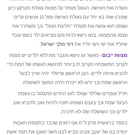
השדה ואת האישה. הגואל מוותר על מצוות גאולת הקרקע כיוון
שמבין שזה בא יחד עם גאולת האישה ומול 10 אנשים עדים
ושופט הוא עושה את פעולת “חליצת הנעל” וכך משחרר את
עצמו מהמצווה. בועז נישא לרות והם מביאים ילד בשם עובד
שיוליד את ישי וישי יוליד את
דוד מלך ישראל.
מצוות ייבום
– כאשר זוג נישא והגבר מת ללא ילדים יש מצווה
לקרוב המשפחה הקרוב לו ביותר להינשא לאשתו של המת כדי
להביא איתה ילדים. הבן הראשון שייוולד יהיה שייך לבעל
הראשון שמת וכך זרעו לא ייכרת ויהיה המשך לשושלת.
חז”ל אומרים שלילד שנולד לזוג החדש תתגלגל בו נשמת
הבעל שמת וכך בעצם נשמתו תזכה לחיות שוב ולהביא שוב
ילדים וכך השושלת שלו לא תיכרת.
בספר בראשית פרק ל”ח אנו רואים שכבר בתקופת האבות
יהודה בנו של יעקב אבינו מביא לבנו השני (אונן) את תמר אשת