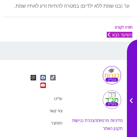
ער (בנו שמת ללא ילדים) במטרה להחיות זרע לאחיו שמת.
חזרה לקורס
השיעור הבא
I
Y
F
T
n
o
a
i
s
u
c
k
t
e
t
t
a
b
u
o
g
o
b
k
r
o
e
עלינו
a
k
m
צור קשר
מדיניות פרטיות
הצהרת נגישות
התחבר
תקנון האתר