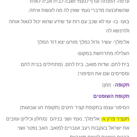
ערפה- הפנתה עורף לנעמי ושבה לבית אביה לאחר
שהשתכנעה מדברי נעמי שאין לה מה לעשות איתה.
בועז- בו- עוז לא שכב עם רות עד שידע שהוא יכול לגאול אותה
ולהינשא לה
אלימלך- עשיר גדול כמלך מזרעו יצא דוד המלך
העלילה מתרחשת במקום-
בית לחם, שדות מואב, בית לחם. (מתחילים בבית לחם
ומסיימים שם את הסיפור)
תקופה
– (זמן)
תקופת השופטים
הסיפור עצמו בתקופת קציר חיטים (תקופת חג שבועות)
תקציר פרק א-
אלימלך, נעמי ושני בניהם (מחלון וכיליון) עוזבים
את ישראל בעקבות רעב ועוברים למואב. האב נפטר ושני