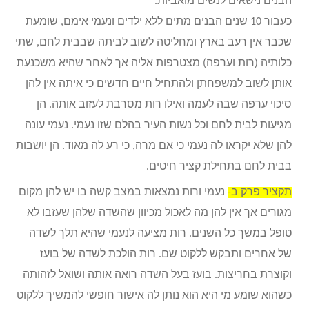
הבנים נישאים לנשים מואביות.
כעבור 10 שנים הבנים מתים ללא ילדים ונעמי אימם, שומעת
שכבר אין רעב בארץ ומחליטה לשוב לביתה שבבית לחם, שתי
כלותיה (רות וערפה) מצטרפות אליה אך לאחר שהיא משכנעת
אותן לשוב למשפחתן ולהתחיל חיים חדשים כי איתה אין להן
סיכוי ערפה שבה לעמה ואילו רות מסרבת לעזוב אותה. הן
מגיעות לבית לחם וכל נשות העיר בהלם שזו נעמי. נעמי עונה
להן שלא יקראו לה נעמי כי אם מרה, כי רע לה מאוד. הן יושבות
בבית לחם בתחילת קציר חיטים.
תקציר פרק ב-
נעמי ורות נמצאות במצב קשה בו יש להן מקום
מגורים אך אין להן מה לאכול מכיוון שהשדה שלהן שעזבו לא
טופל במשך כל השנים. רות מציעה לנעמי שהיא תלך לשדה
של אחרים ותבקש ללקוט שם. רות הולכת לשדה של בועז
וקוצרת בחריצות. בועז בעל השדה רואה אותה ושואל לזהותה
כשהוא שומע מי היא הוא נותן לה אישור חופשי להמשיך ללקוט