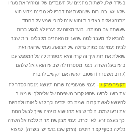
בשדה שלו, לשתות מהמים של העובדים שלו ומזהיר את נעריו
שלא יגעו בה. רות ששומעת את דבריו לא מבינה מדוע הוא
מתנהג אליה באדיבות והוא עונה לה כי שמע על החסד
שעשתה עם חמותה. בועז מצווה על נעריו לא לנגוע ברות
ולהביא לה מעבר למה שהעניים האחרים מקבלים. רות שבה
לבית נעמי עם כמות גדולה של תבואה. נעמי שרואה זאת
שואלת את רות איך זה קרה והיא מספרת לה על המפגש עם
בועז בעל השדה. נעמי מספרת לה שבועז הוא גואל שלהם
(קרוב משפחה) ושטוב תעשה אם תקשיב לדבריו.
תקציר פרק ג’
– נעמי שמעוניינת שרות תינשא מנסה לסדר לה
את בועז. לבועז שהוא קרוב משפחה של אלימלך יש מצווה
להינשא לאשת קרובו שמת בלי ילדים וכך לגאול אותו ולהחיות
את זרעו שמת. הילד שיצא מהנישואים יהיה שייך לבעל המת
וכך בעצם זרעו לא ייכרת. נעמי מבקשת מרות ללכת אל השדה
בלילה בסוף קציר חיטים (הזמן שבו בועז ישן בשדה). למצוא