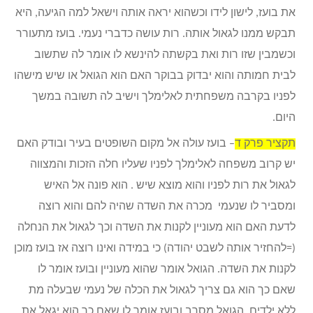
את בועז, לישון לידו וכשהוא יראה אותה וישאל למה הגיעה, היא
תבקש ממנו לגאול אותה. רות עושה כדברי נעמי. בועז מתעורר
וכשמבין שזו רות ואת בקשתה להינשא לו אומר לה שתשוב
לבית חמותה והוא יבדוק בבוקר האם הוא הגואל או שיש מישהו
לפניו בקרבה משפחתית לאלימלך וישיב לה תשובה במשך
היום.
תקציר פרק ד
– בועז עולה אל מקום השופטים בעיר ובודק האם
יש קרוב משפחה לאלימלך לפניו שעליו חלה הזכות והמצווה
לגאול את רות לפניו והוא מוצא שיש . הוא פונה אל האיש
ומסביר לו שנעמי מכרה את השדה שהיה להם והוא רוצה
לדעת האם הוא מעוניין לקנות את השדה וכך לגאול את הנחלה
(=להחזיר אותה לשבט יהודה) כי במידה ואינו רוצה אז בועז מוכן
לקנות את השדה. הגואל אומר שהוא מעוניין ובועז אומר לו
שאם כך הוא גם צריך לגאול את הכלה של נעמי שבעלה מת
ללא ילדים. הגואל מסרב ובועז אומר לו שאם כך הוא יגאל את