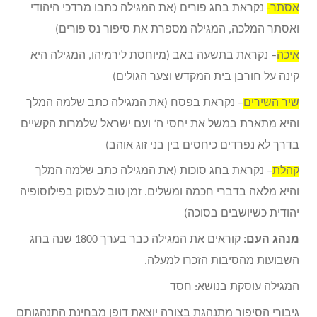
אסתר-
נקראת בחג פורים (את המגילה כתבו מרדכי היהודי
ואסתר המלכה, המגילה מספרת את סיפור נס פורים)
איכה
– נקראת בתשעה באב (מיוחסת לירמיהו, המגילה היא
קינה על חורבן בית המקדש וצער הגולים)
שיר השירים
– נקראת בפסח (את המגילה כתב שלמה המלך
והיא מתארת במשל את יחסי ה’ ועם ישראל שלמרות הקשיים
בדרך לא נפרדים כיחסים בין בני זוג אוהב)
קהלת
– נקראת בחג סוכות (את המגילה כתב שלמה המלך
והיא מלאה בדברי חכמה ומשלים. זמן טוב לעסוק בפילוסופיה
יהודית כשיושבים בסוכה)
מנהג העם:
קוראים את המגילה כבר בערך 1800 שנה בחג
השבועות מהסיבות הזכרו למעלה.
המגילה עוסקת בנושא: חסד
גיבורי הסיפור מתנהגת בצורה יוצאת דופן מבחינת התנהגותם