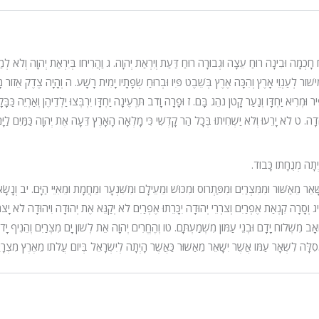
ַ חָכְמָה וּבִינָה רוּחַ עֵצָה וּגְבוּרָה רוּחַ דַּעַת וְיִרְאַת יְהוָה.
ג
וַהֲרִיחוֹ בְּיִרְאַת יְהוָה וְלֹא לְ
ִישׁוֹר לְעַנְוֵי אָרֶץ וְהִכָּה אֶרֶץ בְּשֵׁבֶט פִּיו וּבְרוּחַ שְׂפָתָיו יָמִית רָשָׁע.
ה
וְהָיָה צֶדֶק אֵזוֹר מָ
ִיר וּמְרִיא יַחְדָּו וְנַעַר קָטֹן נֹהֵג בָּם.
ז
וּפָרָה וָדֹב תִּרְעֶינָה יַחְדָּו יִרְבְּצוּ יַלְדֵיהֶן וְאַרְיֵה כַּבָּק
הָדָה.
ט
לֹא יָרֵעוּ וְלֹא יַשְׁחִיתוּ בְּכָל הַר קָדְשִׁי כִּי מָלְאָה הָאָרֶץ דֵּעָה אֶת יְהוָה כַּמַּיִם לַיָּ
יְתָה מְנֻחָתוֹ כָּבוֹד.
ֵר מֵאַשּׁוּר וּמִמִּצְרַיִם וּמִפַּתְרוֹס וּמִכּוּשׁ וּמֵעֵילָם וּמִשִּׁנְעָר וּמֵחֲמָת וּמֵאִיֵּי הַיָּם.
יב
וְנָשָ
יג
וְסָרָה קִנְאַת אֶפְרַיִם וְצֹרְרֵי יְהוּדָה יִכָּרֵתוּ אֶפְרַיִם לֹא יְקַנֵּא אֶת יְהוּדָה וִיהוּדָה לֹא יָצ
מוֹאָב מִשְׁלוֹח יָדָם וּבְנֵי עַמּוֹן מִשְׁמַעְתָּם.
טו
וְהֶחֱרִים יְהוָה אֵת לְשׁוֹן יָם מִצְרַיִם וְהֵנִיף יָדו
סִלָּה לִשְׁאָר עַמּוֹ אֲשֶׁר יִשָּׁאֵר מֵאַשּׁוּר כַּאֲשֶׁר הָיְתָה לְיִשְׂרָאֵל בְּיוֹם עֲלֹתוֹ מֵאֶרֶץ מִצְרָי