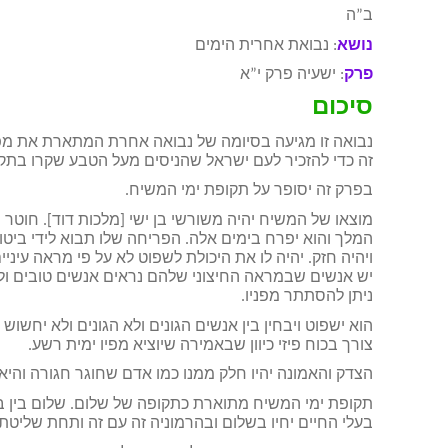
ב”ה
נושא
: נבואת אחרית הימים
פרק
: ישעיה פרק י”א
סיכום
נבואה זו מגיעה בסיומה של נבואה אחרת המתארת את מפ
זה כדי להזכיר לעם ישראל שהניסים מעל הטבע שקרו בתקופ
בפרק זה יסופר על תקופת ימי המשיח.
מוצאו של המשיח יהיה משורשי בן ישי [מלכות דוד]. חוטר
המלך והוא יפרח בימים אלה. הפריחה שלו תבוא לידי ביטוי 
ויהיה חזק. יהיה לו את היכולת לשפוט לא על פי מראה עיניי
יש אנשים שבמראה החיצוני שלהם נראים אנשים טובים ולכן
ניתן להסתתר מפניו.
הוא ישפוט ויבחין בין אנשים הגונים ולא הגונים ולא יחשוש
צורך בכוח פיזי כיוון שבאמירה שיוציא מפיו ימית רשע.
הצדק והאמונה יהיו חלק ממנו כמו אדם שחוגר חגורה והי
תקופת ימי המשיח מתוארת כתקופה של שלום. שלום בין 
בעלי החיים יחיו בשלום ובהרמוניה זה עם זה ותחת שליטת