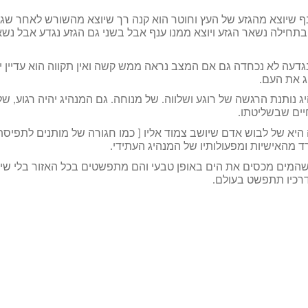
נף שיוצא מהגזע של העץ וחוטר הוא קנה רך שיוצא מהשורש לאחר שגד
חילה נשאר הגזע ויוצא ממנו ענף אבל בשני גם הגזע נגדע אבל נש
דעה לא נכחדה גם אם המצב נראה ממש קשה ואין תקווה הוא עדיין יכ
ג את העם.
ג נותנת הרגשה של רוגע ושלווה. של מנוחה. גם המנהיג יהיה רגוע, של
יים שבשליטתו.
יא של לבוש אדם שיושב צמוד אליו [ כמו חגורה של מותנים לתפיסת
ד מהאישיות ומפעולותיו של המנהיג העתידי.
המים מכסים את הים באופן טבעי והם מתפשטים בכל האזור בלי שי
דרכיו תתפשט בעולם.