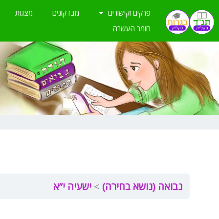
ילוג
פרקים וקישורים
מבדקונים
מצגות
תוכן
חומר העשרה
נבואה (נושא בחירה)
ישעיה י”א