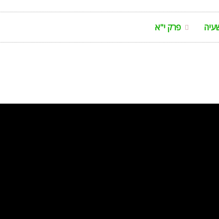
עיה
פרק י"א