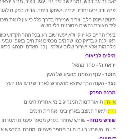
זאב גר עם כבש, נמר יושב ליד גדי, עגל, כפיר, מריא יוצאי
פרה ודב ירעו יחדיו וילדיהן ישחקו ביחד. אריה במקום לאכ
תינוק שיונק חלב וצריך שמירה בדרך כלל כי אין לו את היכ
ליד מאורת נחשים מסוכנים בלי חשש.
בעלי החיים לא יזיקו ולא יעשו שום רע בכל ההר הקדוש כיוו
ראוי לנהוג בדיוק כמו שהמים מכסים את הים באופן טבעי 
מלחמות אלא ישרור שלום עולמי. [בני האדם יתנהגו כראוי
מילים לביאור:
יראת ה’
– פחד מהאל
חוטר
– ענף הצומח מהגזע של העץ
נצר
– הקנה הרך שיוצא מהשורש לאחר שגדעו את העץ
מבנה הפרק:
א’-ה’:
תיאור דמות המנהיג בימי אחרית הימים
ו’-י’:
תיאור המצב בארץ בימי אחרית הימים
שורש מנחה
– שורש שחוזר בפרק מספר פעמים ומטרתו 
ר.ו.ח- השורש ר.ו.ח חוזר מספר פעמים ומטרתו להדגיש 