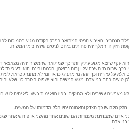
לת סנחריב. האירוע הניסי המתואר בפרק הקודם מגיע בסמיכות לפר
ת חזקיהו המלך יהיו פחותים ביחס לניסים שיהיו בימי המשיח.
 הוא ענף שיוצא מגזע עתיק יותר כך שמתואר שהמשיח יהיה מצאצאי דו
בכך שרוח ה’ תשרה עליו [רוח נבואה], חכמה ובינה. הוא ידע כיצד לנה
ם אלא על פי ריח וכך יזהה מי מתנהג כראוי ומי לא מתנהג כראוי. לעיתי
 טועים בהם בני אדם. מגיע המשיח והוא ישפוט בצורה כזו שלא יהיה
 לא מאנשים עשירים ולא מחזקים. בפיו הוא ימית רשע. לא יהיה לו שום
א חלק מלבושו כך הצדק והאמונה יהיו חלק מדמותו של המשיח.
בני אדם שמבחינת מעמדות הם שונים אחד מהשני או פירוש אחר שגם
 בני אדם.