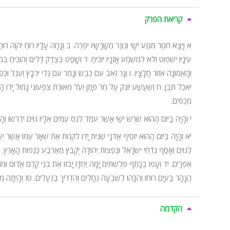
קריאת הפרק
א
וְיָצָא חֹטֶר מִגֵּזַע יִשָׁי וְנֵצֶר מִשָּׁרָשָׁיו יִפְרֶה.
ב
וְנָחָה עָלָיו רוּחַ יְהוָה רוּח
עֵינָיו יִשְׁפּוֹט וְלֹא לְמִשְׁמַע אָזְנָיו יוֹכִיחַ.
ד
וְשָׁפַט בְּצֶדֶק דַּלִּים וְהוֹכִיחַ בְּמ
וְהָאֱמוּנָה אֵזוֹר חֲלָצָיו.
ו
וְגָר זְאֵב עִם כֶּבֶשׂ וְנָמֵר עִם גְּדִי יִרְבָּץ וְעֵגֶל וּכְפ
יֹאכַל תֶּבֶן.
ח
וְשִׁעֲשַׁע יוֹנֵק עַל חֻר פָּתֶן וְעַל מְאוּרַת צִפְעוֹנִי גָּמוּל יָדוֹ 
מְכַסִּים.
י
וְהָיָה בַּיּוֹם הַהוּא שֹׁרֶשׁ יִשַׁי אֲשֶׁר עֹמֵד לְנֵס עַמִּים אֵלָיו גּוֹיִם יִדְרֹשׁוּ וְהָ
יא
וְהָיָה בַּיּוֹם הַהוּא יוֹסִיף אֲדֹנָי שֵׁנִית יָדוֹ לִקְנוֹת אֶת שְׁאָר עַמּוֹ אֲשֶׁר יִשָּׁא
לַגּוֹיִם וְאָסַף נִדְחֵי יִשְׂרָאֵל וּנְפֻצוֹת יְהוּדָה יְקַבֵּץ מֵאַרְבַּע כַּנְפוֹת הָאָרֶץ.
אֶפְרָיִם.
יד
וְעָפוּ בְכָתֵף פְּלִשְׁתִּים יָמָּה יַחְדָּו יָבֹזּוּ אֶת בְּנֵי קֶדֶם אֱדוֹם וּ
הַנָּהָר בַּעְיָם רוּחוֹ וְהִכָּהוּ לְשִׁבְעָה נְחָלִים וְהִדְרִיךְ בַּנְּעָלִים.
טז
וְהָיְתָה מְ
הקדמה