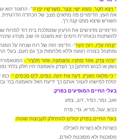
דימויים:
” וְיָצָא חֹטֶר, מִגֵּזַע יִשָׁי; וְנֵצֶר, מִשָּׁרָשָׁיו יִפְרֶה
“- החוטר הוא ע
את העץ. הדימויים פה מתאים מצב של הכחדה הדרגתית. בת
השורש שיצא ממנו קנה רך.
הדימויים מדגישים את הרעיון שממלכת בית דוד למרות שנג
להשתנות ובאחרית הימים יצא משבט זה שוב מנהיג שינהי
“וְנָחָה עָלָיו, רוּחַ יְהוָה
“- הדימוי הזה של רוח שנחה על המנהי
ומתנהל בצורה רגועה וללא מלחמות וכך גם העם, בעלי הח
“וְהָיָה צֶדֶק, אֵזוֹר מָתְנָיו; וְהָאֱמוּנָה, אֵזוֹר חֲלָצָיו”.-
המטאפורה ה
נשק או לבוש תחתון] כך הצדק והאמונה יהיו חלק בלתי נפר
” כִּי-מָלְאָה הָאָרֶץ, דֵּעָה אֶת-יְהוָה, כַּמַּיִם, לַיָּם מְכַסִּים.”-
כמו ש
יכולת למישהו לעצור אותם כך ידיעת האל והאמונה בה’ וב
בעלי החיים המופיעים בפרק:
זאב, נמר, כפיר, דוב, צפע
כבש, עגל, מריא, גדי, פרה
בעלי החיים בפרק יכולים להתחלק לקבוצות שונות:
כשרות ולא כשרות לאכילה
מסוכנות ולא מסוכנות לאדם.