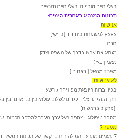
בעלי חיים טורפים ובעלי חיים נטרפים.
תכונות המנהיג באחרית הימים:
אנושיות
:
צאצא למשפחת בית דוד [בן ישי]
חכם
מנהיג את ארצו בדרך של משפט וצדק
מאמין באל
מפחד מהאל [יראת ה’]
לא אנושיות:
בפיו וברוח היוצאת מפיו יהרוג רשע
דרך הנהגתו יצליח לגרום לשלום עולמי בין בני אדם ובין בע
[פרק ב בראשית]
מספר טיפולוגי- מספר בעל ערך מעבר למספר הכמותי שלו
מספר 7
7 פעמים מופיעה המילה רוח בהקשר של תכונות המשיח דבר המראה שלמות ומציאות מעל הטבע.