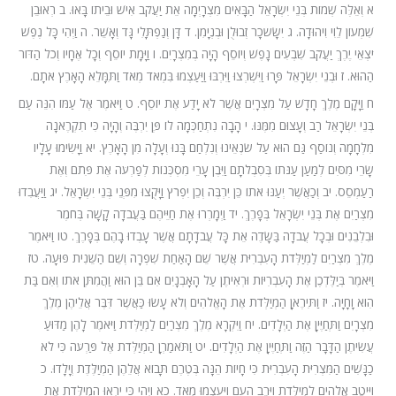
א וְאֵלֶּה שְׁמוֹת בְּנֵי יִשְׂרָאֵל הַבָּאִים מִצְרָיְמָה אֵת יַעֲקֹב אִישׁ וּבֵיתוֹ בָּאוּ. ב רְאוּבֵן
שִׁמְעוֹן לֵוִי וִיהוּדָה. ג יִשָּׂשכָר זְבוּלֻן וּבְנְיָמִן. ד דָּן וְנַפְתָּלִי גָּד וְאָשֵׁר. ה וַיְהִי כָּל נֶפֶשׁ
יֹצְאֵי יֶרֶךְ יַעֲקֹב שִׁבְעִים נָפֶשׁ וְיוֹסֵף הָיָה בְמִצְרָיִם. ו וַיָּמָת יוֹסֵף וְכָל אֶחָיו וְכֹל הַדּוֹר
הַהוּא. ז וּבְנֵי יִשְׂרָאֵל פָּרוּ וַיִּשְׁרְצוּ וַיִּרְבּוּ וַיַּעַצְמוּ בִּמְאֹד מְאֹד וַתִּמָּלֵא הָאָרֶץ אֹתָם.
ח וַיָּקָם מֶלֶךְ חָדָשׁ עַל מִצְרָיִם אֲשֶׁר לֹא יָדַע אֶת יוֹסֵף. ט וַיֹּאמֶר אֶל עַמּוֹ הִנֵּה עַם
בְּנֵי יִשְׂרָאֵל רַב וְעָצוּם מִמֶּנּוּ. י הָבָה נִתְחַכְּמָה לוֹ פֶּן יִרְבֶּה וְהָיָה כִּי תִקְרֶאנָה
מִלְחָמָה וְנוֹסַף גַּם הוּא עַל שֹׂנְאֵינוּ וְנִלְחַם בָּנוּ וְעָלָה מִן הָאָרֶץ. יא וַיָּשִׂימוּ עָלָיו
שָׂרֵי מִסִּים לְמַעַן עַנֹּתוֹ בְּסִבְלֹתָם וַיִּבֶן עָרֵי מִסְכְּנוֹת לְפַרְעֹה אֶת פִּתֹם וְאֶת
רַעַמְסֵס. יב וְכַאֲשֶׁר יְעַנּוּ אֹתוֹ כֵּן יִרְבֶּה וְכֵן יִפְרֹץ וַיָּקֻצוּ מִפְּנֵי בְּנֵי יִשְׂרָאֵל. יג וַיַּעֲבִדוּ
מִצְרַיִם אֶת בְּנֵי יִשְׂרָאֵל בְּפָרֶךְ. יד וַיְמָרְרוּ אֶת חַיֵּיהֶם בַּעֲבֹדָה קָשָׁה בְּחֹמֶר
וּבִלְבֵנִים וּבְכָל עֲבֹדָה בַּשָּׂדֶה אֵת כָּל עֲבֹדָתָם אֲשֶׁר עָבְדוּ בָהֶם בְּפָרֶךְ. טו וַיֹּאמֶר
מֶלֶךְ מִצְרַיִם לַמְיַלְּדֹת הָעִבְרִיֹּת אֲשֶׁר שֵׁם הָאַחַת שִׁפְרָה וְשֵׁם הַשֵּׁנִית פּוּעָה. טז
וַיֹּאמֶר בְּיַלֶּדְכֶן אֶת הָעִבְרִיּוֹת וּרְאִיתֶן עַל הָאָבְנָיִם אִם בֵּן הוּא וַהֲמִתֶּן אֹתוֹ וְאִם בַּת
הִוא וָחָיָה. יז וַתִּירֶאןָ הַמְיַלְּדֹת אֶת הָאֱלֹהִים וְלֹא עָשׂוּ כַּאֲשֶׁר דִּבֶּר אֲלֵיהֶן מֶלֶךְ
מִצְרָיִם וַתְּחַיֶּיןָ אֶת הַיְלָדִים. יח וַיִּקְרָא מֶלֶךְ מִצְרַיִם לַמְיַלְּדֹת וַיֹּאמֶר לָהֶן מַדּוּעַ
עֲשִׂיתֶן הַדָּבָר הַזֶּה וַתְּחַיֶּיןָ אֶת הַיְלָדִים. יט וַתֹּאמַרְןָ הַמְיַלְּדֹת אֶל פַּרְעֹה כִּי לֹא
כַנָּשִׁים הַמִּצְרִיֹּת הָעִבְרִיֹּת כִּי חָיוֹת הֵנָּה בְּטֶרֶם תָּבוֹא אֲלֵהֶן הַמְיַלֶּדֶת וְיָלָדוּ. כ
וַיֵּיטֶב אֱלֹהִים לַמְיַלְּדֹת וַיִּרֶב הָעָם וַיַּעַצְמוּ מְאֹד. כא וַיְהִי כִּי יָרְאוּ הַמְיַלְּדֹת אֶת