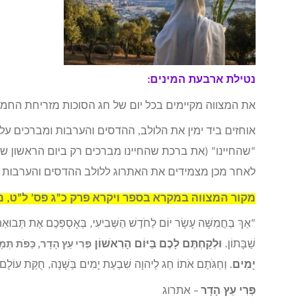
נטילת ארבעת המינים:
את המצווה מקיימים בכל יום של חג הסוכות מזריחת החמ
אוחזים ביד ימין את הלולב, ההדסים והערבות ומברכים ע
“שהחיינו” (את ברכת שהחיינו מברכים רק ביום הראשון של
לאחר מכן מצמידים את האתרוג ללולב ההדסים והערבות ומנענעים לעבר
מקור המצווה במקרא בספר ויקרא פרק כ”ג פס’ ל”ט, מ
“אַךְ בַּחֲמִשָּׁה עָשָׂר יוֹם לַחֹדֶשׁ הַשְּׁבִיעִי, בְּאָסְפְּכֶם אֶת תְּבוּאַת ה
שַׁבָּתוֹן.
וּלְקַחְתֶּם לָכֶם בַּיּוֹם הָרִאשׁוֹן
פְּרִי עֵץ הָדָר, כַּפֹּת תְּמ
יָמִים
. וְחַגֹּתֶם אֹתוֹ חַג לַיהוָה שִׁבְעַת יָמִים בַּשָּׁנָה, חֻקַּת עוֹלָם ל
פְּרִי עֵץ הָדָר
– אתרוג