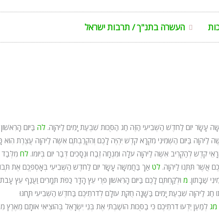
כות
העשרה בתנ"ך / תרבות ישראל
שָּׁה עָשָׂר יוֹם לַחֹדֶשׁ הַשְּׁבִיעִי הַזֶּה חַג הַסֻּכּוֹת שִׁבְעַת יָמִים לַיהֹוָה.
לה
בַּיּוֹם הָרִאשׁוֹן
ֶּׁה לַיהוָה בַּיּוֹם הַשְּׁמִינִי מִקְרָא קֹדֶשׁ יִהְיֶה לָכֶם וְהִקְרַבְתֶּם אִשֶּׁה לַיהוָה עֲצֶרֶת הִוא כָ
ָאֵי קֹדֶשׁ לְהַקְרִיב אִשֶּׁה לַיהוָה עֹלָה וּמִנְחָה זֶבַח וּנְסָכִים דְּבַר יוֹם בְּיוֹמוֹ.
לח
מִלְּבַד
יכֶם אֲשֶׁר תִּתְּנוּ לַיהוָה.
לט
אַךְ בַּחֲמִשָּׁה עָשָׂר יוֹם לַחֹדֶשׁ הַשְּׁבִיעִי בְּאָסְפְּכֶם אֶת תְּבו
ינִי שַׁבָּתוֹן.
מ
וּלְקַחְתֶּם לָכֶם בַּיּוֹם הָרִאשׁוֹן פְּרִי עֵץ הָדָר כַּפֹּת תְּמָרִים וַעֲנַף עֵץ עָבֹת
וֹ חַג לַיהוָה שִׁבְעַת יָמִים בַּשָּׁנָה חֻקַּת עוֹלָם לְדֹרֹתֵיכֶם בַּחֹדֶשׁ הַשְּׁבִיעִי תָּחֹגּוּ
.
מג
לְמַעַן יֵדְעוּ דֹרֹתֵיכֶם כִּי בַסֻּכּוֹת הוֹשַׁבְתִּי אֶת בְּנֵי יִשְׂרָאֵל בְּהוֹצִיאִי אוֹתָם מֵאֶרֶץ מִצ