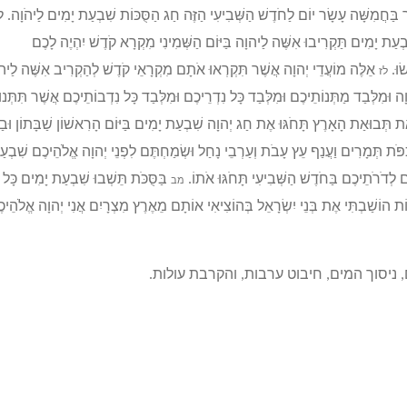
ר בַּחֲמִשָּׁה עָשָׂר יוֹם לַחֹדֶשׁ הַשְּׁבִיעִי הַזֶּה חַג הַסֻּכּוֹת שִׁבְעַת יָמִים לַיהֹוָה.
ַת יָמִים תַּקְרִיבוּ אִשֶּׁה לַיהוָה בַּיּוֹם הַשְּׁמִינִי מִקְרָא קֹדֶשׁ יִהְיֶה לָכֶם
ׂוּ.
אֵלֶּה מוֹעֲדֵי יְהוָה אֲשֶׁר תִּקְרְאוּ אֹתָם מִקְרָאֵי קֹדֶשׁ לְהַקְרִיב אִשֶּׁה לַיה
לז
ה וּמִלְּבַד מַתְּנוֹתֵיכֶם וּמִלְּבַד כָּל נִדְרֵיכֶם וּמִלְּבַד כָּל נִדְבוֹתֵיכֶם אֲשֶׁר תִּתְּנוּ
 תְּבוּאַת הָאָרֶץ תָּחֹגּוּ אֶת חַג יְהוָה שִׁבְעַת יָמִים בַּיּוֹם הָרִאשׁוֹן שַׁבָּתוֹן וּבַי
ּפֹּת תְּמָרִים וַעֲנַף עֵץ עָבֹת וְעַרְבֵי נָחַל וּשְׂמַחְתֶּם לִפְנֵי יְהוָה אֱלֹהֵיכֶם שִׁבְע
לְדֹרֹתֵיכֶם בַּחֹדֶשׁ הַשְּׁבִיעִי תָּחֹגּוּ אֹתוֹ.
בַּסֻּכֹּת תֵּשְׁבוּ שִׁבְעַת יָמִים כָּל
מב
ּוֹת הוֹשַׁבְתִּי אֶת בְּנֵי יִשְׂרָאֵל בְּהוֹצִיאִי אוֹתָם מֵאֶרֶץ מִצְרָיִם אֲנִי יְהוָה אֱלֹהֵיכ
ניסוך המים, חיבוט ערבות, והקרבת עולות.