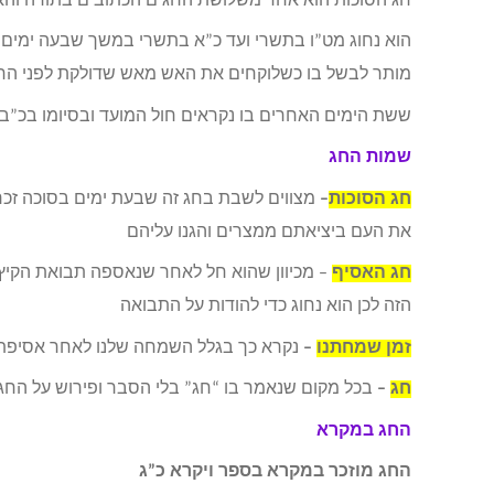
חג הסוכות הוא אחד משלושת החגים הכתובים בתורה והא
הוא נחוג מט”ו בתשרי ועד כ”א בתשרי במשך שבעה ימים, י
מותר לבשל בו כשלוקחים את האש מאש שדולקת לפני הח
ששת הימים האחרים בו נקראים חול המועד ובסיומו בכ”ב 
שמות החג
חג הסוכות
–
מצווים לשבת בחג זה שבעת ימים בסוכה זכר
את העם ביציאתם ממצרים והגנו עליהם
חג האסיף
– מכיוון שהוא חל לאחר שנאספה תבואת הקיץ 
הזה לכן הוא נחוג כדי להודות על התבואה
זמן שמחתנו
–
נקרא כך בגלל השמחה שלנו לאחר אסיפת
חג
–
בכל מקום שנאמר בו “חג” בלי הסבר ופירוש על החג 
החג במקרא
החג מוזכר במקרא בספר ויקרא כ”ג