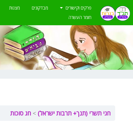
ילוג
פרקים וקישורים
מבדקונים
מצגות
תוכן
חומר העשרה
חגי תשרי (תנך+ תרבות ישראל)
חג סוכות