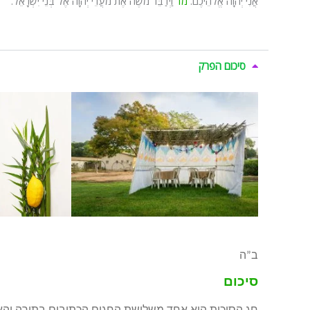
אֲנִי יְהוָה אֱלֹהֵיכֶם.
מד
וַיְדַבֵּר מֹשֶׁה אֶת מֹעֲדֵי יְהוָה אֶל בְּנֵי יִשְׂרָאֵל.
סיכום הפרק
ב”ה
סיכום