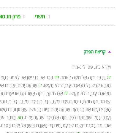
תשרי
פרק חג סו
קריאת הפרק
ויקרא כ”ג, פס’ ל”ג-מ”ד
לג
וַיְדַבֵּר יְהוָה אֶל מֹשֶׁה לֵּאמֹר.
לד
דַּבֵּר אֶל בְּנֵי יִשְׂרָאֵל לֵאמֹר בַּחֲמִ
מִקְרָא קֹדֶשׁ כָּל מְלֶאכֶת עֲבֹדָה לֹא תַעֲשׂוּ.
לו
שִׁבְעַת יָמִים תַּקְרִיבוּ אִש
מְלֶאכֶת עֲבֹדָה לֹא תַעֲשׂוּ.
לז
אֵלֶּה מוֹעֲדֵי יְהוָה אֲשֶׁר תִּקְרְאוּ אֹתָם מִקְר
שַׁבְּתֹת יְּהוָה וּמִלְּבַד מַתְּנוֹתֵיכֶם וּמִלְּבַד כָּל נִדְרֵיכֶם וּמִלְּבַד כָּל נִדְבוֹתֵ
הָאָרֶץ תָּחֹגּוּ אֶת חַג יְהוָה שִׁבְעַת יָמִים בַּיּוֹם הָרִאשׁוֹן שַׁבָּתוֹן וּבַיּוֹם הַשְּׁמִ
וְעַרְבֵי נָחַל וּשְׂמַחְתֶּם לִפְנֵי יְהוָה אֱלֹהֵיכֶם שִׁבְעַת יָמִים.
מא
וְחַגֹּתֶם אֹת
אֹתוֹ.
מב
בַּסֻּכֹּת תֵּשְׁבוּ שִׁבְעַת יָמִים כָּל הָאֶזְרָח בְּיִשְׂרָאֵל יֵשְׁבוּ בַּסֻּכֹּת