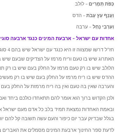
כַּפֹּת תְּמָרִים
– לולב
וַעֲנַף עֵץ עָבֹת
– הדס
וְעַרְבֵי נָחַל
– ערבה
אחדות עם ישראל – ארבעת המינים כנגד ארבעה סוגי
חז”ל דרשו שמצווה זו היא כנגד עם ישראל שיש בהם 4 סוגים.
האתרוג שיש בו טעם וריח מרמז על הצדיקים שבעם שיש ב
הלולב שיש בו רק טעם מרמז על החלק בעם שיש בו רק תו
ההדס שיש בו ריח מרמז על החלק בעם שיש בו רק מעשים ט
והערבה שאין בה טעם ואין בה ריח מרמזת על החלק בעם ש
ולכן הקדוש ברוך הוא אומר להם תתאחדו כולכם ביחד ואם 
ובאמת האחדות נמצאת תמיד בלב כל אדם מעם ישראל אך 
בגלל שבדיוק עבר יום כיפור והעם עשה תשובה קל להם י
לדעת ספר החינוך ארבעת המינים מסמלים את האברים ב