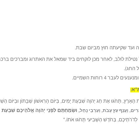
ה ועד שקיעתה חוץ מביום שבת.
ל נטילת לולב, לאחר מכן לוקחים ביד שמאל את האתרוג ומברכים ברכ
 החג).
 4 רוחות השמיים.
”א:
ָאָרֶץ, תָּחֹגּוּ אֶת חַג יְהוָה שִׁבְעַת יָמִים, בַּיּוֹם הָרִאשׁוֹן שַׁבָּתוֹן וּבַיּוֹם הַשְּׁמ
,
וּשְׂמַחְתֶּם לִפְנֵי יְהוָה אֱלֹהֵיכֶם שִׁבְעַת
ָרִים, וַעֲנַף עֵץ עָבֹת, וְעַרְבֵי נָחַל
ְדֹרֹתֵיכֶם, בַּחֹדֶשׁ הַשְּׁבִיעִי תָּחֹגּוּ אֹתוֹ
.
“