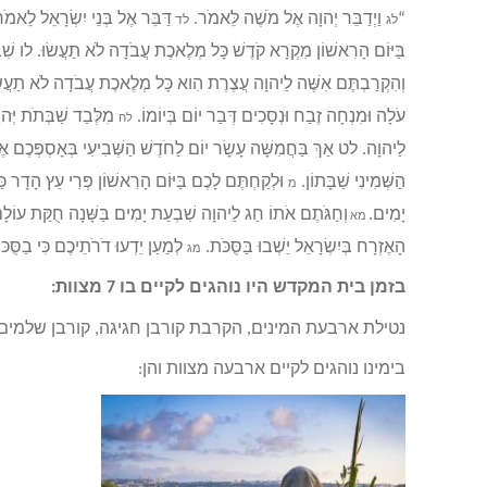
“
וַיְדַבֵּר יְהוָה אֶל מֹשֶׁה לֵּאמֹר.
דַּבֵּר אֶל בְּנֵי יִשְׂרָאֵל לֵאמֹ
לג
לד
בַּיּוֹם הָרִאשׁוֹן מִקְרָא קֹדֶשׁ כָּל מְלֶאכֶת עֲבֹדָה לֹא תַעֲשׂוּ. לו שִׁבְע
וְהִקְרַבְתֶּם אִשֶּׁה לַיהוָה עֲצֶרֶת הִוא כָּל מְלֶאכֶת עֲבֹדָה לֹא תַעֲש
עֹלָה וּמִנְחָה זֶבַח וּנְסָכִים דְּבַר יוֹם בְּיוֹמוֹ.
מִלְּבַד שַׁבְּתֹת יְּהוָ
לח
לַיהוָה. לט אַךְ בַּחֲמִשָּׁה עָשָׂר יוֹם לַחֹדֶשׁ הַשְּׁבִיעִי בְּאָסְפְּכֶם אֶת
הַשְּׁמִינִי שַׁבָּתוֹן.
וּלְקַחְתֶּם לָכֶם בַּיּוֹם הָרִאשׁוֹן פְּרִי עֵץ הָדָר כַ
מ
יָמִים.
וְחַגֹּתֶם אֹתוֹ חַג לַיהוָה שִׁבְעַת יָמִים בַּשָּׁנָה חֻקַּת עוֹלָם 
מא
הָאֶזְרָח בְּיִשְׂרָאֵל יֵשְׁבוּ בַּסֻּכֹּת.
לְמַעַן יֵדְעוּ דֹרֹתֵיכֶם כִּי בַסֻּכ
מג
בזמן בית המקדש היו נוהגים לקיים בו 7 מצוות:
נטילת ארבעת המינים, הקרבת קורבן חגיגה, קורבן שלמים, 
בימינו נוהגים לקיים ארבעה מצוות והן: