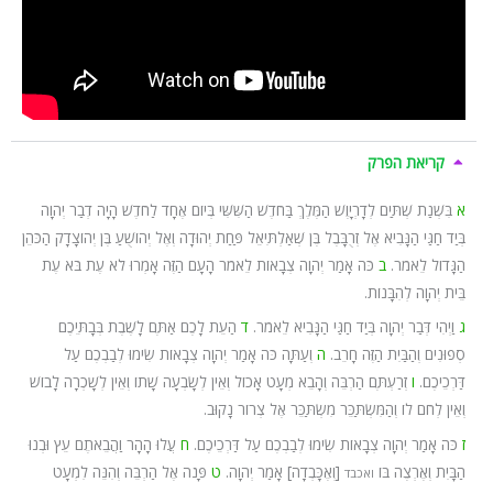
קריאת הפרק
א
בִּשְׁנַת שְׁתַּיִם לְדָרְיָוֶשׁ הַמֶּלֶךְ בַּחֹדֶשׁ הַשִּׁשִּׁי בְּיוֹם אֶחָד לַחֹדֶשׁ הָיָה דְבַר יְהוָה
בְּיַד חַגַּי הַנָּבִיא אֶל זְרֻבָּבֶל בֶּן שְׁאַלְתִּיאֵל פַּחַת יְהוּדָה וְאֶל יְהוֹשֻׁעַ בֶּן יְהוֹצָדָק הַכֹּהֵן
הַגָּדוֹל לֵאמֹר.
ב
כֹּה אָמַר יְהוָה צְבָאוֹת לֵאמֹר הָעָם הַזֶּה אָמְרוּ לֹא עֶת בֹּא עֶת
בֵּית יְהוָה לְהִבָּנוֹת.
ג
וַיְהִי דְּבַר יְהוָה בְּיַד חַגַּי הַנָּבִיא לֵאמֹר.
ד
הַעֵת לָכֶם אַתֶּם לָשֶׁבֶת בְּבָתֵּיכֶם
סְפוּנִים וְהַבַּיִת הַזֶּה חָרֵב.
ה
וְעַתָּה כֹּה אָמַר יְהוָה צְבָאוֹת שִׂימוּ לְבַבְכֶם עַל
דַּרְכֵיכֶם.
ו
זְרַעְתֶּם הַרְבֵּה וְהָבֵא מְעָט אָכוֹל וְאֵין לְשָׂבְעָה שָׁתוֹ וְאֵין לְשָׁכְרָה לָבוֹשׁ
וְאֵין לְחֹם לוֹ וְהַמִּשְׂתַּכֵּר מִשְׂתַּכֵּר אֶל צְרוֹר נָקוּב.
ז
כֹּה אָמַר יְהוָה צְבָאוֹת שִׂימוּ לְבַבְכֶם עַל דַּרְכֵיכֶם.
ח
עֲלוּ הָהָר וַהֲבֵאתֶם עֵץ וּבְנוּ
הַבָּיִת וְאֶרְצֶה בּוֹ
[וְאֶכָּבְדָה] אָמַר יְהוָה.
ט
פָּנֹה אֶל הַרְבֵּה וְהִנֵּה לִמְעָט
ואכבד