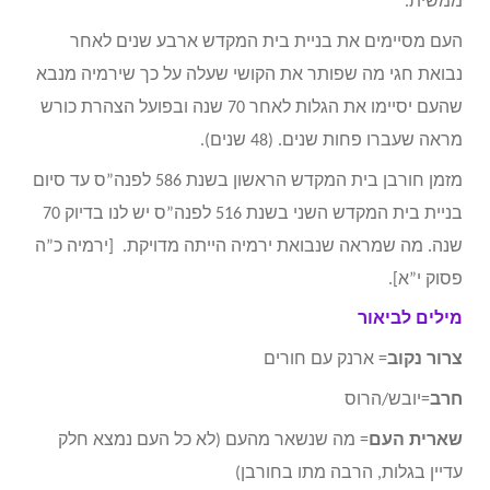
ממשית.
העם מסיימים את בניית בית המקדש ארבע שנים לאחר
נבואת חגי מה שפותר את הקושי שעלה על כך שירמיה מנבא
שהעם יסיימו את הגלות לאחר 70 שנה ובפועל הצהרת כורש
מראה שעברו פחות שנים. (48 שנים).
מזמן חורבן בית המקדש הראשון בשנת 586 לפנה”ס עד סיום
בניית בית המקדש השני בשנת 516 לפנה”ס יש לנו בדיוק 70
שנה. מה שמראה שנבואת ירמיה הייתה מדויקת. [ירמיה כ”ה
פסוק י”א].
מילים לביאור
צרור נקוב
= ארנק עם חורים
חרב
=יובש/הרוס
שארית העם
= מה שנשאר מהעם (לא כל העם נמצא חלק
עדיין בגלות, הרבה מתו בחורבן)