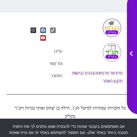
I
Y
F
T
n
o
a
i
s
u
c
k
t
e
t
t
a
b
u
o
g
o
b
k
r
o
e
עלינו
a
k
m
צור קשר
מדיניות פרטיות
הצהרת נגישות
התחבר
תקנון האתר
כל הזכויות שמורות למיטל חג’ג’, הילה בן יצחק ואתר בגרות ותנ”ך
בקליק
אנו משתמשים בקובצי עוגיות כדי להבטיח שאנו נותנים לך את החוויה
הטובה ביותר באתר שלנו. אם תמשיך להשתמש באתר זה אנו נניח שאתה
Web&MOR
2022
©
נבנה ע”י