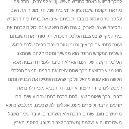
למלך דריווש באחד לחודש השישי [520 לפנה”ס]. התקופה
נקראת תקופת שיבת ציון או ימי בית שני. חגי מוכיח את העם
על כך שהם עסוקים בבניית ביתם ועזבו את בניית בית המקדש
(הסיבה ששבו לארץ). טענת העם היא שאינם יכולים לבנות את
בית המקדש במצבם הכלכלי הנוכחי. חגי סותר את תשובתם
ועונה להם: אם כך איך זה זמן טוב לשבת בבית שלכם ברוגע
כשבית המקדש הרוס? הוא ממשיך ומסביר להם שהמצב
הכלכלי הקשה של העם הוא לא הסיבה לעצירת הבניה אלא
הוא מגיע כתוצאה מכך שהם עצרו את הבניה. המצב הכלכלי
הקשה הוא עונש מהאל על כך שהעם הפסיקו את הבנייה ונתנו
למכשולים בדרך לעצור אותם. חגי הנביא מוכיח להם את
דבריו בכך שאומר שאין להם ברכה במה שהם עושים. הם
זורעים הרבה וקוצרים מעט, אוכלים ולא שבעים, מתלבשים ולא
מרגישים חום, שותים הרבה ולא משתכרים, עובד שכיר מקבל
משכורתו והיא נעלמת (משתכר לצרור נקוב). בנוסף, הארץ