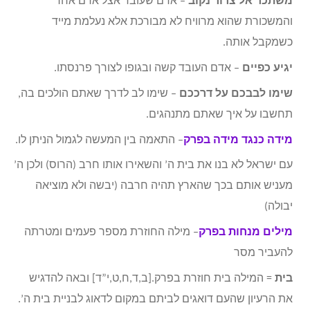
משתכר אל צרור נקוב
– אדם שעובד אצל אדם אחר
והמשכורת שהוא מרוויח לא מבורכת אלא נעלמת מייד
כשמקבל אותה.
יגיע כפיים
– אדם העובד קשה ובגופו לצורך פרנסתו.
שימו לבבכם על דרככם
– שימו לב לדרך שאתם הולכים בה,
תחשבו על איך שאתם מתנהגים.
מידה כנגד מידה בפרק
– התאמה בין המעשה לגמול הניתן לו.
עם ישראל לא בנו את בית ה’ והשאירו אותו חרב (הרוס) ולכן ה’
מעניש אותם בכך שהארץ תהיה חרבה (יבשה ולא מוציאה
יבולה)
מילים מנחות בפרק
– מילה החוזרת מספר פעמים ומטרתה
להעביר מסר
בית
= המילה בית חוזרת בפרק.[ב,ד,ח,ט,י”ד] ובאה להדגיש
את הרעיון שהעם דואגים לביתם במקום לדאוג לבניית בית ה’.