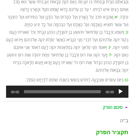
וַהֲבֵאתֶם הַבַּיִת וְנָפַחְתִּי בוֹ יַעַן מֶה נְאֻם יְהוָה צְבָאוֹת יַעַן בֵּיתִי אֲשֶׁר הוּא חָרֵב
וְאַתֶּם רָצִים אִישׁ לְבֵיתוֹ.
י
עַל כֵּן עֲלֵיכֶם כָּלְאוּ שָׁמַיִם מִטָּל וְהָאָרֶץ כָּלְאָה
יְבוּלָהּ.
יא
וָאֶקְרָא חֹרֶב עַל הָאָרֶץ וְעַל הֶהָרִים וְעַל הַדָּגָן וְעַל הַתִּירוֹשׁ וְעַל הַיִּצְהָר
וְעַל אֲשֶׁר תּוֹצִיא הָאֲדָמָה וְעַל הָאָדָם וְעַל הַבְּהֵמָה וְעַל כָּל יְגִיעַ כַּפָּיִם.
יב
וַיִּשְׁמַע זְרֻבָּבֶל בֶּן שַׁלְתִּיאֵל וִיהוֹשֻׁעַ בֶּן יְהוֹצָדָק הַכֹּהֵן הַגָּדוֹל וְכֹל שְׁאֵרִית הָעָם
בְּקוֹל יְהוָה אֱלֹהֵיהֶם וְעַל דִּבְרֵי חַגַּי הַנָּבִיא כַּאֲשֶׁר שְׁלָחוֹ יְהוָה אֱלֹהֵיהֶם וַיִּירְאוּ הָעָם
מִפְּנֵי יְהוָה.
יג
וַיֹּאמֶר חַגַּי מַלְאַךְ יְהוָה בְּמַלְאֲכוּת יְהוָה לָעָם לֵאמֹר אֲנִי אִתְּכֶם
נְאֻם יְהוָה.
יד
וַיָּעַר יְהוָה אֶת רוּחַ זְרֻבָּבֶל בֶּן שַׁלְתִּיאֵל פַּחַת יְהוּדָה וְאֶת רוּחַ יְהוֹשֻׁעַ
בֶּן יְהוֹצָדָק הַכֹּהֵן הַגָּדוֹל וְאֶת רוּחַ כֹּל שְׁאֵרִית הָעָם וַיָּבֹאוּ וַיַּעֲשׂוּ מְלָאכָה בְּבֵית
יְהוָה צְבָאוֹת אֱלֹהֵיהֶם.
טו
בְּיוֹם עֶשְׂרִים וְאַרְבָּעָה לַחֹדֶשׁ בַּשִּׁשִּׁי בִּשְׁנַת שְׁתַּיִם לְדָרְיָוֶשׁ הַמֶּלֶךְ.
נגן
00:00
00:00
אודיו
סיכום הפרק
ב”ה
תקציר הפרק