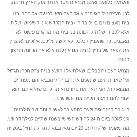
והשמים כלואים ואינם מביאים מטר או תבואה, הארץ חרבה.
לכן, העצה של חגי הנביא אל העם היא: לכו עלו אל ההר ובנו
בית מעצים וגם בו יכובד ה’ (בית המקדש אינו לשימושו של ה’
אלא לכבודו של ה’). הכוונה בנו בית מחומר גלם פשוט ולא
מאבנים. כך שהעניין הכלכלי לא יקשה עליכם. אלוקים לא צריך
את הפאר של בניין לבנים אם אין לכם אלא את הכוונה והרצון
הטוב.
מנהיג העם זרובבל בן שאלתיאל ויהושע בן יהוצדק הכהן הגדול
וכל שארית העם שומעים את דברי חגי הנביא והם מפחדים
מנבואת ה’. חגי רואה את פחדם ואומר להם שה’ איתם. הוא
יעזור להם במצב הקיים אם יעשו שינוי.
ה’ גורם למנהיגים ולעם להתעורר לעשייה והם שבים לבניה
ולמלאכה ביום ה-24 לחודש השישי בשנת שתיים למלך דריווש.
מה שאומר שלקח לעם 23 יום מאז נבואת חגי להתחיל בעשייה