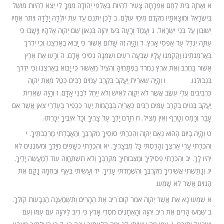
א וְאַתָּה בֵּית לֶחֶם אֶפְרָתָה צָעִיר לִהְיוֹת בְּאַלְפֵי יְהוּדָה מִמְּךָ לִי יֵצֵא לִהְיוֹת מוֹשֵׁל
בְּיִשְׂרָאֵל וּמוֹצָאֹתָיו מִקֶּדֶם מִימֵי עוֹלָם. ב לָכֵן יִתְּנֵם עַד עֵת יוֹלֵדָה יָלָדָה וְיֶתֶר אֶחָיו
יְשׁוּבוּן עַל בְּנֵי יִשְׂרָאֵל. ג וְעָמַד וְרָעָה בְּעֹז יְהוָה בִּגְאוֹן שֵׁם יְהוָה אֱלֹהָיו וְיָשָׁבוּ כִּי
עַתָּה יִגְדַּל עַד אַפְסֵי אָרֶץ. ד וְהָיָה זֶה שָׁלוֹם אַשּׁוּר כִּי יָבוֹא בְאַרְצֵנוּ וְכִי יִדְרֹךְ
בְּאַרְמְנֹתֵינוּ וַהֲקֵמֹנוּ עָלָיו שִׁבְעָה רֹעִים וּשְׁמֹנָה נְסִיכֵי אָדָם. ה וְרָעוּ אֶת אֶרֶץ
אַשּׁוּר בַּחֶרֶב וְאֶת אֶרֶץ נִמְרֹד בִּפְתָחֶיהָ וְהִצִּיל מֵאַשּׁוּר כִּי יָבוֹא בְאַרְצֵנוּ וְכִי יִדְרֹךְ
בִּגְבוּלֵנוּ. ו וְהָיָה שְׁאֵרִית יַעֲקֹב בְּקֶרֶב עַמִּים רַבִּים כְּטַל מֵאֵת יְהוָה
כִּרְבִיבִים עֲלֵי עֵשֶׂב אֲשֶׁר לֹא יְקַוֶּה לְאִישׁ וְלֹא יְיַחֵל לִבְנֵי אָדָם. ז וְהָיָה שְׁאֵרִית
יַעֲקֹב בַּגּוֹיִם בְּקֶרֶב עַמִּים רַבִּים כְּאַרְיֵה בְּבַהֲמוֹת יַעַר כִּכְפִיר בְּעֶדְרֵי צֹאן אֲשֶׁר אִם
עָבַר וְרָמַס וְטָרַף וְאֵין מַצִּיל. ח תָּרֹם יָדְךָ עַל צָרֶיךָ וְכָל אֹיְבֶיךָ יִכָּרֵתוּ.
ט וְהָיָה בַיּוֹם הַהוּא נְאֻם יְהוָה וְהִכְרַתִּי סוּסֶיךָ מִקִּרְבֶּךָ וְהַאֲבַדְתִּי מַרְכְּבֹתֶיךָ. י
וְהִכְרַתִּי עָרֵי אַרְצֶךָ וְהָרַסְתִּי כָּל מִבְצָרֶיךָ. יא וְהִכְרַתִּי כְשָׁפִים מִיָּדֶךָ וּמְעוֹנְנִים לֹא
יִהְיוּ לָךְ. יב וְהִכְרַתִּי פְסִילֶיךָ וּמַצֵּבוֹתֶיךָ מִקִּרְבֶּךָ וְלֹא תִשְׁתַּחֲוֶה עוֹד לְמַעֲשֵׂה יָדֶיךָ.
יג וְנָתַשְׁתִּי אֲשֵׁירֶיךָ מִקִּרְבֶּךָ וְהִשְׁמַדְתִּי עָרֶיךָ. יד וְעָשִׂיתִי בְּאַף וּבְחֵמָה נָקָם אֶת
הַגּוֹיִם אֲשֶׁר לֹא שָׁמֵעוּ.
א שִׁמְעוּ נָא אֵת אֲשֶׁר יְהוָה אֹמֵר קוּם רִיב אֶת הֶהָרִים וְתִשְׁמַעְנָה הַגְּבָעוֹת קוֹלֶךָ.
ב שִׁמְעוּ הָרִים אֶת רִיב יְהוָה וְהָאֵתָנִים מֹסְדֵי אָרֶץ כִּי רִיב לַיהוָה עִם עַמּוֹ וְעִם