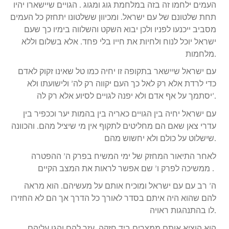
העמים ילחמו זה בזה במלחמת גוג ומגוג . הגויים שיישארו יהיו
תחת שלטונם של עם ישראל. ומכיוון ששלטונו יתחזק כל העמים
מסביב ייכנעו לפניו ולכן יבוא השקט והשלווה בימיו כך שעם
ישראל יוכל לנוח ולחיות את חייו בלי פחד. אלא בשלום וללא
מלחמות.
עם ישראל שיישאר בתקופה זו יחיה כמו טל שאינו זקוק לאדם
כדי לרדת אלא רק לאל כך העם יקווה רק לה’ ולישועתו ולא
יסתמך על אף אדם ולא יפנה לגויים לסיוע אלא רק לה’.
עם ישראל יחיה בין הגויים כאריה בין בהמות יער וככפיר בין
עדרי צאן שאם הם מחליטים לתקוף אין מי שיציל מהם. והכוונה
שישלוט על כולם ולא יחשוש מהם.
לאחר התיאור המחזק של ימי המשיח בפרק ה’ ההפטרה
ממשיכה לפרק ו’ שם אפשר לראות את המצב הקיים .
ה’ רב עם עם ישראל ומוכיח אותם על מעשיהם. הוא מראה
להם שהוא היה איתם בסדר לאורך כל הדרך אך הם לא החזירו
לו בהתנהגות ראויה.