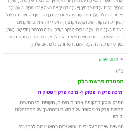
יִשְׂרָאֵל יִתְוַכָּח. ג עַמִּי מֶה עָשִׂיתִי לְךָ וּמָה הֶלְאֵתִיךָ עֲנֵה בִי. ד כִּי הֶעֱלִתִיךָ מֵאֶרֶץ
מִצְרַיִם וּמִבֵּית עֲבָדִים פְּדִיתִיךָ וָאֶשְׁלַח לְפָנֶיךָ אֶת מֹשֶׁה אַהֲרֹן וּמִרְיָם. ה עַמִּי זְכָר
נָא מַה יָּעַץ בָּלָק מֶלֶךְ מוֹאָב וּמֶה עָנָה אֹתוֹ בִּלְעָם בֶּן בְּעוֹר מִן הַשִּׁטִּים עַד הַגִּלְגָּל
לְמַעַן דַּעַת צִדְקוֹת יְהוָה. ו בַּמָּה אֲקַדֵּם יְהוָה אִכַּף לֵאלֹהֵי מָרוֹם הַאֲקַדְּמֶנּוּ
בְעוֹלוֹת בַּעֲגָלִים בְּנֵי שָׁנָה. ז הֲיִרְצֶה יְהוָה בְּאַלְפֵי אֵילִים בְּרִבְבוֹת נַחֲלֵי שָׁמֶן הַאֶתֵּן
בְּכוֹרִי פִּשְׁעִי פְּרִי בִטְנִי חַטַּאת נַפְשִׁי. ח הִגִּיד לְךָ אָדָם מַה טּוֹב וּמָה יְהוָה דּוֹרֵשׁ
מִמְּךָ כִּי אִם עֲשׂוֹת מִשְׁפָּט וְאַהֲבַת חֶסֶד וְהַצְנֵעַ לֶכֶת עִם אֱלֹהֶיךָ.
סיכום הפרק
ב”ה
הפטרת פרשת בלק
מיכה פרק ה’ פסוק ו’- מיכה פרק ו’ פסוק ח’
הפרק עוסק בתקופת אחרית הימים, תקופת ימי המשיח.
תחילת פרק ה’ מסופר על המשיח ובהמשך על ההתנהלות
בימיו.
המשיח שיבחר על ידי ה’ והוא ירים כסאו יגרום לכך שכל