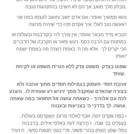
הוא הוציא אותם ממצרים ביד חזקה, עזר להם והגן עליהם
מבלק מלך מואב אך הם לא השיבו בהתנהגות טובה.
והוא ממשיך ואומר: אם אדם יושב וחושב לעצמו במה אני
אעשה טוב לאל? איך אקדם פניו כדי שיהיה מרוצה?
הנביא מייד מבאר ואומר: אין צורך לה’ בקורבנות ובעולות או
במתנות עם הרבה כסף. רעש ופאר או הקרבה של הדברים
הכי יקרים לך. אלא מה ה’ באמת רוצה? מה באמת ישמח
אותו?
שפוט בצדק- משפט צדק ללא הטיית משפט או לקיחת
שוחד.
אהבת חסד- תעסוק בגמילות חסדים מתוך אהבה ולא
בצורה שהאדם שמקבל ממך ירגיש רע שעזרת לו. והצנע
לכת עם אלוהיך – כשאתה עושה אל תתפאר במה שאתה
עושה. לך בדרכי ה’ בצניעות ובענווה.
ו בַּמָּה אֲקַדֵּם יְהוָה, אִכַּף לֵאלֹהֵי מָרוֹם; הַאֲקַדְּמֶנּוּ בְעוֹלוֹת,
בַּעֲגָלִים בְּנֵי שָׁנָה. ז הֲיִרְצֶה יְהוָה בְּאַלְפֵי אֵילִים, בְּרִבְבוֹת
נַחֲלֵי-שָׁמֶן; הַאֶתֵּן בְּכוֹרִי פִּשְׁעִי, פְּרִי בִטְנִי חַטַּאת נַפְשִׁי. ח הִגִּיד