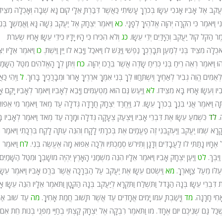
יַעֲקֹב אֶל אָבִיו אָנֹכִי עֵשָׂו בְּכֹרֶךָ עָשִׂיתִי כַּאֲשֶׁר דִּבַּרְתָּ אֵלָי קוּם נָא שְׁבָה וְאָכְלָה מִצֵּידִ
י וַיֹּאמֶר כִּי הִקְרָה יְהוָה אֱלֹהֶיךָ לְפָנָי.
כא
וַיֹּאמֶר יִצְחָק אֶל יַעֲקֹב גְּשָׁה נָּא וַאֲמֻשְׁךָ בְּנִ
ּאמֶר הַקֹּל קוֹל יַעֲקֹב וְהַיָּדַיִם יְדֵי עֵשָׂו.
כג
וְלֹא הִכִּירוֹ כִּי הָיוּ יָדָיו כִּידֵי עֵשָׂו אָחִיו שְׂעִרֹת
ֹכְלָה מִצֵּיד בְּנִי לְמַעַן תְּבָרֶכְךָ נַפְשִׁי וַיַּגֶּשׁ לוֹ וַיֹּאכַל וַיָּבֵא לוֹ יַיִן וַיֵּשְׁתְּ.
כו
וַיֹּאמֶר אֵלָיו יִ
בָרֲכֵהוּ וַיֹּאמֶר רְאֵה רֵיחַ בְּנִי כְּרֵיחַ שָׂדֶה אֲשֶׁר בֵּרֲכוֹ יְהוָה.
כח
וְיִתֶּן לְךָ הָאֱלֹהִים מִטַּל הַשָּׁמַ
 לְאֻמִּים הֱוֵה גְבִיר לְאַחֶיךָ וְיִשְׁתַּחֲוּוּ לְךָ בְּנֵי אִמֶּךָ אֹרְרֶיךָ אָרוּר וּמְבָרֲכֶיךָ בָּרוּךְ.
ל
וַיְהִי כַּ
יו וְעֵשָׂו אָחִיו בָּא מִצֵּידוֹ.
לא
וַיַּעַשׂ גַּם הוּא מַטְעַמִּים וַיָּבֵא לְאָבִיו וַיֹּאמֶר לְאָבִיו יָקֻם אָ
ּה וַיֹּאמֶר אֲנִי בִּנְךָ בְכֹרְךָ עֵשָׂו.
לג
וַיֶּחֱרַד יִצְחָק חֲרָדָה גְּדֹלָה עַד מְאֹד וַיֹּאמֶר מִי אֵפוֹ
ה.
לד
כִּשְׁמֹעַ עֵשָׂו אֶת דִּבְרֵי אָבִיו וַיִּצְעַק צְעָקָה גְּדֹלָה וּמָרָה עַד מְאֹד וַיֹּאמֶר לְאָבִיו בָּר
 קָרָא שְׁמוֹ יַעֲקֹב וַיַּעְקְבֵנִי זֶה פַעֲמַיִם אֶת בְּכֹרָתִי לָקָח וְהִנֵּה עַתָּה לָקַח בִּרְכָתִי וַיֹּאמַר
 כָּל אֶחָיו נָתַתִּי לוֹ לַעֲבָדִים וְדָגָן וְתִירֹשׁ סְמַכְתִּיו וּלְכָה אֵפוֹא מָה אֶעֱשֶׂה בְּנִי.
לח
וַיֹּאמֶר 
ּבְךְּ.
לט
וַיַּעַן יִצְחָק אָבִיו וַיֹּאמֶר אֵלָיו הִנֵּה מִשְׁמַנֵּי הָאָרֶץ יִהְיֶה מוֹשָׁבֶךָ וּמִטַּל הַשָּׁמַיִם
עֻלּוֹ מֵעַל צַוָּארֶךָ.
מא
וַיִּשְׂטֹם עֵשָׂו אֶת יַעֲקֹב עַל הַבְּרָכָה אֲשֶׁר בֵּרֲכוֹ אָבִיו וַיֹּאמֶר עֵשָׂ
ת דִּבְרֵי עֵשָׂו בְּנָהּ הַגָּדֹל וַתִּשְׁלַח וַתִּקְרָא לְיַעֲקֹב בְּנָהּ הַקָּטָן וַתֹּאמֶר אֵלָיו הִנֵּה עֵשָׂו אָ
אָחִי חָרָנָה.
מד
וְיָשַׁבְתָּ עִמּוֹ יָמִים אֲחָדִים עַד אֲשֶׁר תָּשׁוּב חֲמַת אָחִיךָ.
מה
עַד שׁוּב אַ
שְׁכַּל גַּם שְׁנֵיכֶם יוֹם אֶחָד.
מו
וַתֹּאמֶר רִבְקָה אֶל יִצְחָק קַצְתִּי בְחַיַּי מִפְּנֵי בְּנוֹת חֵת אִם