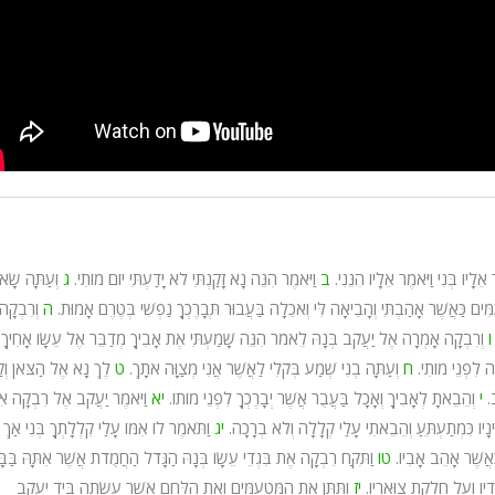
 אֵלָיו בְּנִי וַיֹּאמֶר אֵלָיו הִנֵּנִי.
ב
וַיֹּאמֶר הִנֵּה נָא זָקַנְתִּי לֹא יָדַעְתִּי יוֹם מוֹתִי.
ג
וְעַתָּה שָׂא
ִּים כַּאֲשֶׁר אָהַבְתִּי וְהָבִיאָה לִּי וְאֹכֵלָה בַּעֲבוּר תְּבָרֶכְךָ נַפְשִׁי בְּטֶרֶם אָמוּת.
ה
וְרִבְקָה
ו
וְרִבְקָה אָמְרָה אֶל יַעֲקֹב בְּנָהּ לֵאמֹר הִנֵּה שָׁמַעְתִּי אֶת אָבִיךָ מְדַבֵּר אֶל עֵשָׂו אָחִיךָ
ָה לִפְנֵי מוֹתִי.
ח
וְעַתָּה בְנִי שְׁמַע בְּקֹלִי לַאֲשֶׁר אֲנִי מְצַוָּה אֹתָךְ.
ט
לֶךְ נָא אֶל הַצֹּאן וְק
ב.
י
וְהֵבֵאתָ לְאָבִיךָ וְאָכָל בַּעֲבֻר אֲשֶׁר יְבָרֶכְךָ לִפְנֵי מוֹתוֹ.
יא
וַיֹּאמֶר יַעֲקֹב אֶל רִבְקָה אִמ
ְעֵינָיו כִּמְתַעְתֵּעַ וְהֵבֵאתִי עָלַי קְלָלָה וְלֹא בְרָכָה.
יג
וַתֹּאמֶר לוֹ אִמּוֹ עָלַי קִלְלָתְךָ בְּנִי אַךְ
ם כַּאֲשֶׁר אָהֵב אָבִיו.
טו
וַתִּקַּח רִבְקָה אֶת בִּגְדֵי עֵשָׂו בְּנָהּ הַגָּדֹל הַחֲמֻדֹת אֲשֶׁר אִתָּהּ בַּבָּ
דָיו וְעַל חֶלְקַת צַוָּארָיו.
יז
וַתִּתֵּן אֶת הַמַּטְעַמִּים וְאֶת הַלֶּחֶם אֲשֶׁר עָשָׂתָה בְּיַד יַעֲקֹב