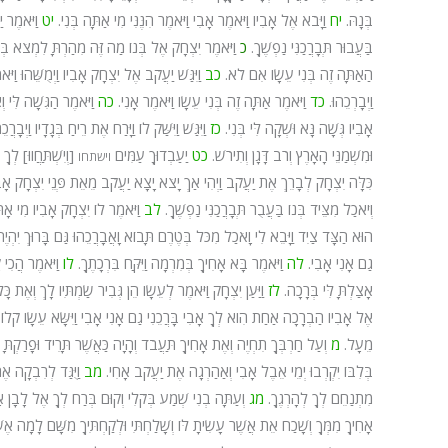
בְּנָהּ.
יח
וַיָּבֹא אֶל אָבִיו וַיֹּאמֶר אָבִי וַיֹּאמֶר הִנֶּנִּי מִי אַתָּה בְּנִי.
יט
וַיֹּאמֶר 
בַּעֲבוּר תְּבָרֲכַנִּי נַפְשֶׁךָ.
כ
וַיֹּאמֶר יִצְחָק אֶל בְּנוֹ מַה זֶּה מִהַרְתָּ לִמְצֹא בְּנִ
הַאַתָּה זֶה בְּנִי עֵשָׂו אִם לֹא.
כב
וַיִּגַּשׁ יַעֲקֹב אֶל יִצְחָק אָבִיו וַיְמֻשֵּׁהוּ וַיֹ
וַיְבָרְכֵהוּ.
כד
וַיֹּאמֶר אַתָּה זֶה בְּנִי עֵשָׂו וַיֹּאמֶר אָנִי.
כה
וַיֹּאמֶר הַגִּשָׁה לִּי וְא
אָבִיו גְּשָׁה נָּא וּשְׁקָה לִּי בְּנִי.
כז
וַיִּגַּשׁ וַיִּשַּׁק לוֹ וַיָּרַח אֶת רֵיחַ בְּגָדָיו וַיְ
וּמִשְׁמַנֵּי הָאָרֶץ וְרֹב דָּגָן וְתִירֹשׁ.
כט
יַעַבְדוּךָ עַמִּים
[וְיִשְׁתַּחֲווּ] לְךָ
וישתחו
כִּלָּה יִצְחָק לְבָרֵךְ אֶת יַעֲקֹב וַיְהִי אַךְ יָצֹא יָצָא יַעֲקֹב מֵאֵת פְּנֵי יִצְחָק אָבִ
וְיֹאכַל מִצֵּיד בְּנוֹ בַּעֲבֻר תְּבָרֲכַנִּי נַפְשֶׁךָ.
לב
וַיֹּאמֶר לוֹ יִצְחָק אָבִיו מִי אָתָ
הוּא הַצָּד צַיִד וַיָּבֵא לִי וָאֹכַל מִכֹּל בְּטֶרֶם תָּבוֹא וָאֲבָרֲכֵהוּ גַּם בָּרוּךְ יִהְיֶ
גַם אָנִי אָבִי.
לה
וַיֹּאמֶר בָּא אָחִיךָ בְּמִרְמָה וַיִּקַּח בִּרְכָתֶךָ.
לו
וַיֹּאמֶר הֲכִי
אָצַלְתָּ לִּי בְּרָכָה.
לז
וַיַּעַן יִצְחָק וַיֹּאמֶר לְעֵשָׂו הֵן גְּבִיר שַׂמְתִּיו לָךְ וְאֶת
אֶל אָבִיו הַבְרָכָה אַחַת הִוא לְךָ אָבִי בָּרֲכֵנִי גַם אָנִי אָבִי וַיִּשָּׂא עֵשָׂו קֹלוֹ וַיֵ
מֵעָל.
מ
וְעַל חַרְבְּךָ תִחְיֶה וְאֶת אָחִיךָ תַּעֲבֹד וְהָיָה כַּאֲשֶׁר תָּרִיד וּפָרַקְתָּ 
בְּלִבּוֹ יִקְרְבוּ יְמֵי אֵבֶל אָבִי וְאַהַרְגָה אֶת יַעֲקֹב אָחִי.
מב
וַיֻּגַּד לְרִבְקָה אֶ
מִתְנַחֵם לְךָ לְהָרְגֶךָ.
מג
וְעַתָּה בְנִי שְׁמַע בְּקֹלִי וְקוּם בְּרַח לְךָ אֶל לָבָן 
אָחִיךָ מִמְּךָ וְשָׁכַח אֵת אֲשֶׁר עָשִׂיתָ לּוֹ וְשָׁלַחְתִּי וּלְקַחְתִּיךָ מִשָּׁם לָמָה אֶ