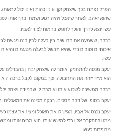
הפרק נפתח בכך שיצחק זקן ועיניו כהות (אינו יכול לראות).
שהוא יאהב. לאחר שיאכל ויהיה רגוע ושמח יברך אותו לפנ
עשו יוצא לדרך והולך לחפש בהמות לצוד לאביו.
רבקה, ששמעה את הדו שיח בין בעלה לבין בנה ניגשת לבנה 
איכותיים וטובים כדי שהיא תבשל לבעלה מטעמים והיא רוצה
עשו.
יעקב מנסה להתחמק ואומר לה שיצחק יבחין בהבדלים על א
הוא מייד יזהה את התחבולה. וכך במקום לקבל ברכה הוא י
רבקה ממשיכה לשכנע אותו ואומרת לו שבמידה ויצחק יקלל
יעקב בסופו של דבר מסכים. רבקה מכינה את המאכלים והיא
יעקב נכנס אל אביו, מגיש לו את האוכל ומציג את עצמו כע
ממנו להתקרב אליו כדי למשש אותו. הוא מריח אותו וממשש א
מרופדות כעשו.