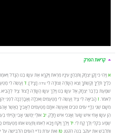
קריאת הפרק
א
וַיְהִי כִּי זָקֵן יִצְחָק וַתִּכְהֶיןָ עֵינָיו מֵרְאֹת וַיִּקְרָא אֶת עֵשָׂו בְּנוֹ הַגָּדֹל וַיֹּאמֶר
כֵלֶיךָ תֶּלְיְךָ וְקַשְׁתֶּךָ וְצֵא הַשָּׂדֶה וְצוּדָה לִּי
[צָיִד].
ד
וַעֲשֵׂה לִי מַטְעַמ
צידה
שֹׁמַעַת בְּדַבֵּר יִצְחָק אֶל עֵשָׂו בְּנוֹ וַיֵּלֶךְ עֵשָׂו הַשָּׂדֶה לָצוּד צַיִד לְהָבִיא.
לֵאמֹר.
ז
הָבִיאָה לִּי צַיִד וַעֲשֵׂה לִי מַטְעַמִּים וְאֹכֵלָה וַאֲבָרֶכְכָה לִפְנֵי יְהו
מִשָּׁם שְׁנֵי גְּדָיֵי עִזִּים טֹבִים וְאֶעֱשֶׂה אֹתָם מַטְעַמִּים לְאָבִיךָ כַּאֲשֶׁר אָהֵ
הֵן עֵשָׂו אָחִי אִישׁ שָׂעִר וְאָנֹכִי אִישׁ חָלָק.
יב
אוּלַי יְמֻשֵּׁנִי אָבִי וְהָיִיתִי ב
שְׁמַע בְּקֹלִי וְלֵךְ קַח לִי.
יד
וַיֵּלֶךְ וַיִּקַּח וַיָּבֵא לְאִמּוֹ וַתַּעַשׂ אִמּוֹ מַטְעַמִּי
וַתַּלְבֵּשׁ אֶת יַעֲקֹב בְּנָהּ הַקָּטָן.
טז
וְאֵת עֹרֹת גְּדָיֵי הָעִזִּים הִלְבִּישָׁה עַל יָ