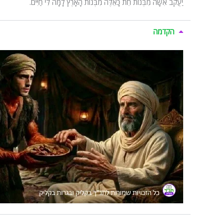
יַעֲקֹב אִשָּׁה מִבְּנוֹת חֵת כָּאֵלֶּה מִבְּנוֹת הָאָרֶץ לָמָּה לִּי חַיִּים.
הקדמה