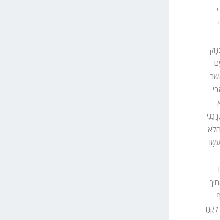
י
י
צְחָק
יִם
אֲשֶׁר
בִי
א
ֲכֵנִי
 הֲלֹא
עֵשָׂו
ו
חִיךָ
ף
 לֹקֵחַ