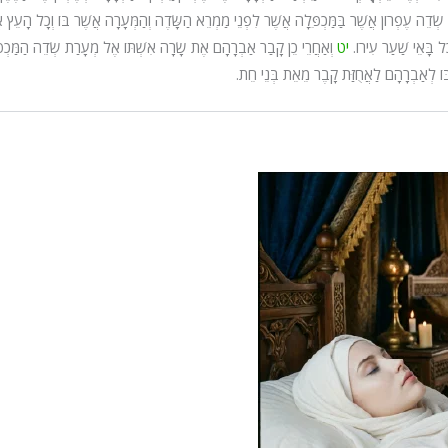
ָם שְׂדֵה עֶפְרוֹן אֲשֶׁר בַּמַּכְפֵּלָה אֲשֶׁר לִפְנֵי מַמְרֵא הַשָּׂדֶה וְהַמְּעָרָה אֲשֶׁר בּוֹ וְכָל הָעֵץ א
ל בָּאֵי שַׁעַר עִירוֹ.
יט
וְאַחֲרֵי כֵן קָבַר אַבְרָהָם אֶת שָׂרָה אִשְׁתּוֹ אֶל מְעָרַת שְׂדֵה הַמַּכְפ
 בּוֹ לְאַבְרָהָם לַאֲחֻזַּת קָבֶר מֵאֵת בְּנֵי חֵת.