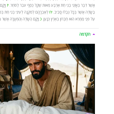
אֲשֶׁר דִּבֶּר בְּאָזְנֵי בְנֵי חֵת אַרְבַּע מֵאוֹת שֶׁקֶל כֶּסֶף עֹבֵר לַסֹּחֵר.
יז
וַיָּק
בַּשָּׂדֶה אֲשֶׁר בְּכָל גְּבֻלוֹ סָבִיב.
יח
לְאַבְרָהָם לְמִקְנָה לְעֵינֵי בְנֵי חֵת בְּכֹ
עַל פְּנֵי מַמְרֵא הִוא חֶבְרוֹן בְּאֶרֶץ כְּנָעַן.
כ
וַיָּקָם הַשָּׂדֶה וְהַמְּעָרָה אֲשֶׁר
הקדמה