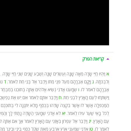
קריאת הפרק
א
וַיִּהְיוּ חַיֵּי שָׂרָה מֵאָה שָׁנָה וְעֶשְׂרִים שָׁנָה וְשֶׁבַע שָׁנִים שְׁנֵי חַיֵּי שָׂרָה.
ב
וְלִבְכֹּתָהּ.
ג
וַיָּקָם אַבְרָהָם מֵעַל פְּנֵי מֵתוֹ וַיְדַבֵּר אֶל בְּנֵי חֵת לֵאמֹר.
ד
גֵּ
אַבְרָהָם לֵאמֹר לוֹ.
ו
שְׁמָעֵנוּ אֲדֹנִי נְשִׂיא אֱלֹהִים אַתָּה בְּתוֹכֵנוּ בְּמִבְחַר
וַיִּשְׁתַּחוּ לְעַם הָאָרֶץ לִבְנֵי חֵת.
ח
וַיְדַבֵּר אִתָּם לֵאמֹר אִם יֵשׁ אֶת נַפְשְׁכֶם ל
הַמַּכְפֵּלָה אֲשֶׁר לוֹ אֲשֶׁר בִּקְצֵה שָׂדֵהוּ בְּכֶסֶף מָלֵא יִתְּנֶנָּה לִי בְּתוֹכְכֶם 
לְכֹל בָּאֵי שַׁעַר עִירוֹ לֵאמֹר.
יא
לֹא אֲדֹנִי שְׁמָעֵנִי הַשָּׂדֶה נָתַתִּי לָךְ וְהַמְּע
עַם הָאָרֶץ.
יג
וַיְדַבֵּר אֶל עֶפְרוֹן בְּאָזְנֵי עַם הָאָרֶץ לֵאמֹר אַךְ אִם אַתָּה לוּ 
לֵאמֹר לוֹ.
טו
אֲדֹנִי שְׁמָעֵנִי אֶרֶץ אַרְבַּע מֵאֹת שֶׁקֶל כֶּסֶף בֵּינִי וּבֵינְךָ מַ