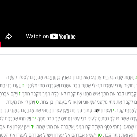
וַתָּמָת שָׂרָה בְּקִרְיַת אַרְבַּע הִוא חֶבְרוֹן בְּאֶרֶץ כְּנָעַן וַיָּבֹא אַבְרָהָם לִסְפֹּד לְשָׂרָה
ר וְתוֹשָׁב אָנֹכִי עִמָּכֶם תְּנוּ לִי אֲחֻזַּת קֶבֶר עִמָּכֶם וְאֶקְבְּרָה מֵתִי מִלְּפָנָי.
ה
וַיַּעֲנוּ בְנֵי ח
 קְבָרֵינוּ קְבֹר אֶת מֵתֶךָ אִישׁ מִמֶּנּוּ אֶת קִבְרוֹ לֹא יִכְלֶה מִמְּךָ מִקְּבֹר מֵתֶךָ.
ז
וַיָּקָם אַבְרָ
ִקְבֹּר אֶת מֵתִי מִלְּפָנַי שְׁמָעוּנִי וּפִגְעוּ לִי בְּעֶפְרוֹן בֶּן צֹחַר.
ט
וְיִתֶּן לִי אֶת מְעָרַת
לַאֲחֻזַּת קָבֶר.
י
וְעֶפְרוֹ
ן יֹשֵׁב בְּ
תוֹךְ בְּנֵי חֵת וַיַּעַן עֶפְרוֹן הַחִתִּי אֶת אַבְרָהָם בְּאָזְנֵי בְנֵי ח
ָרָה אֲשֶׁר בּוֹ לְךָ נְתַתִּיהָ לְעֵינֵי בְנֵי עַמִּי נְתַתִּיהָ לָּךְ קְבֹר מֵתֶךָ.
יב
וַיִּשְׁתַּחוּ אַבְרָהָם לִפְ
שְׁמָעֵנִי נָתַתִּי כֶּסֶף הַשָּׂדֶה קַח מִמֶּנִּי וְאֶקְבְּרָה אֶת מֵתִי שָׁמָּה.
יד
וַיַּעַן עֶפְרוֹן אֶת אַב
ה הִוא וְאֶת מֵתְךָ קְבֹר.
טז
וַיִּשְׁמַע אַבְרָהָם אֶל עֶפְרוֹן וַיִּשְׁקֹל אַבְרָהָם לְעֶפְרֹן אֶת הַכֶּסֶ