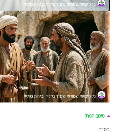
סיכום הפרק
בס”ד