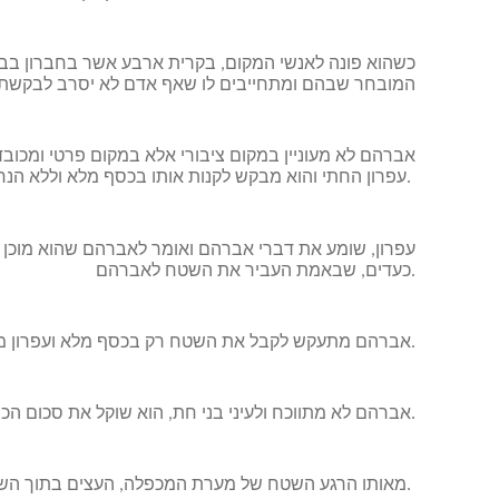
כשהוא פונה לאנשי המקום, בקרית ארבע אשר בחברון בבק
המובחר שבהם ומתחייבים לו שאף אדם לא יסרב לבקשתו ל
אברהם לא מעוניין במקום ציבורי אלא במקום פרטי ומכוב
עפרון החתי והוא מבקש לקנות אותו בכסף מלא וללא הנחות.
עפרון, שומע את דברי אברהם ואומר לאברהם שהוא מוכן 
כעדים, שבאמת העביר את השטח לאברהם.
אברהם מתעקש לקבל את השטח רק בכסף מלא ועפרון מסכים ונוקב בסכום גבוה מאוד בתקופת העבר ביחס לנכס: 400 שקל כסף.
אברהם לא מתווכח ולעיני בני חת, הוא שוקל את סכום הכסף ומעביר לעפרון באותו הרגע.
מאותו הרגע השטח של מערת המכפלה, העצים בתוך השטח והמערה שייכים לאברהם.